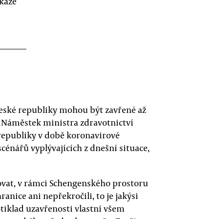
ukáže
eské republiky mohou být zavřené až
. Náměstek ministra zdravotnictví
 republiky v době koronavirové
cénářů vyplývajících z dnešní situace,
ovat, v rámci Schengenského prostoru
anice ani nepřekročili, to je jakýsi
tiklad uzavřenosti vlastní všem