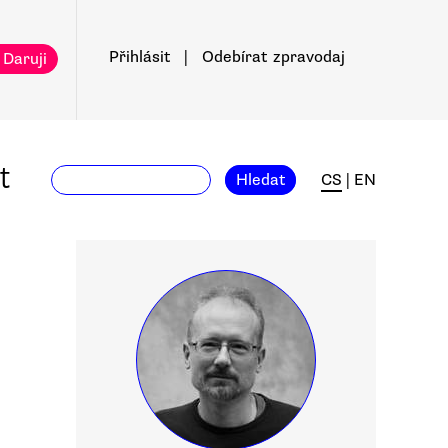
Přihlásit
|
Odebírat
zpravodaj
 Daruji
t
Hledat
CS
|
EN