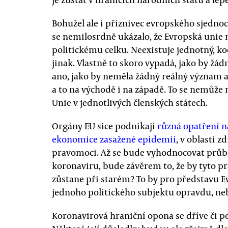
Bohužel ale i příznivec evropského sjednoc
se nemilosrdně ukázalo, že Evropská uni
politickému celku. Neexistuje jednotný, ko
jinak. Vlastně to skoro vypadá, jako by žá
ano, jako by neměla žádný reálný význam a v
a to na východě i na západě. To se nemůž
Unie v jednotlivých členských státech.
Orgány EU sice podnikají
různá opatření 
ekonomice zasažené epidemií
, v oblasti 
pravomoci. Až se bude vyhodnocovat prů
koronaviru, bude závěrem to, že by tyto p
zůstane při starém? To by pro představu E
jednoho politického subjektu opravdu, ne
Koronavirová hraniční opona se dříve či po