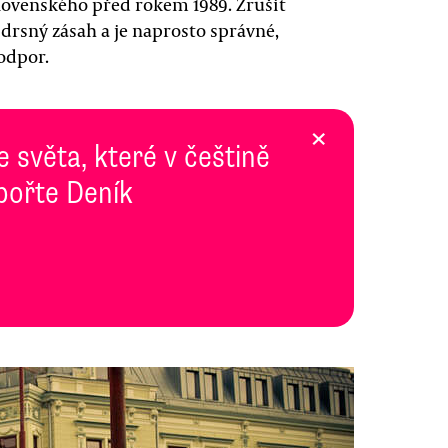
lovenského před rokem 1989. Zrušit
drsný zásah a je naprosto správné,
 odpor.
×
e světa, které v češtině
pořte Deník