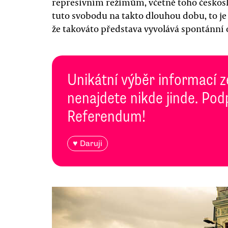
represivním režimům, včetně toho českos
tuto svobodu na takto dlouhou dobu, to je 
že takováto představa vyvolává spontánní
Unikátní výběr informací z
nenajdete nikde jinde. Pod
Referendum!
♥ Daruji