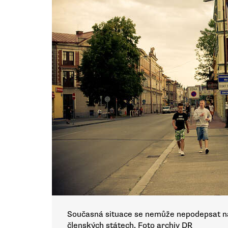
Současná situace se nemůže nepodepsat na
členských státech. Foto archiv DR