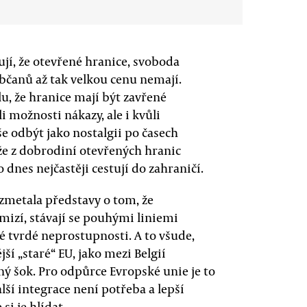
jí, že otevřené hranice, svoboda
občanů až tak velkou cenu nemají.
u, že hranice mají být zavřené
li možnosti nákazy, ale i kvůli
 odbýt jako nostalgii po časech
že z dobrodiní otevřených hranic
 dnes nejčastěji cestují do zahraničí.
zmetala představy o tom, že
mizí, stávají se pouhými liniemi
é tvrdé neprostupnosti. A to všude,
ší „staré“ EU, jako mezi Belgií
ý šok. Pro odpůrce Evropské unie je to
ší integrace není potřeba a lepší
 si je hlídat.