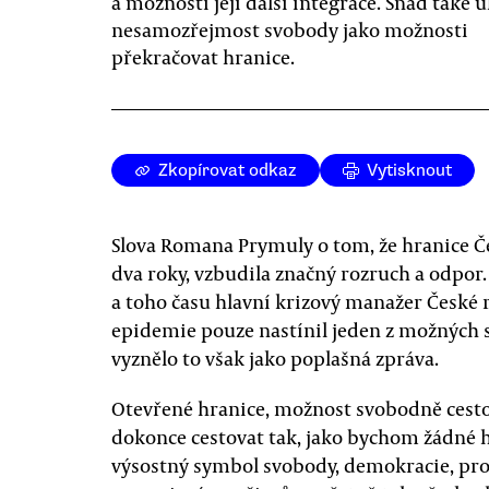
a možností její další integrace. Snad také 
nesamozřejmost svobody jako možnosti
překračovat hranice.
Zkopírovat odkaz
Vytisknout
Slova Romana Prymuly o tom, že hranice Č
dva roky, vzbudila značný rozruch a odpor
a toho času hlavní krizový manažer České
epidemie pouze nastínil jeden z možných s
vyznělo to však jako poplašná zpráva.
Otevřené hranice, možnost svobodně cest
dokonce cestovat tak, jako bychom žádné hr
výsostný symbol svobody, demokracie, pro