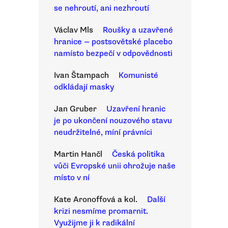
se nehroutí, ani nezhroutí
Václav Mls
Roušky a uzavřené
hranice — postsovětské placebo
namísto bezpečí v odpovědnosti
Ivan Štampach
Komunisté
odkládají masky
Jan Gruber
Uzavření hranic
je po ukončení nouzového stavu
neudržitelné, míní právníci
Martin Hančl
Česká politika
vůči Evropské unii ohrožuje naše
místo v ní
Kate Aronoffová a kol.
Další
krizi nesmíme promarnit.
Využijme ji k radikální