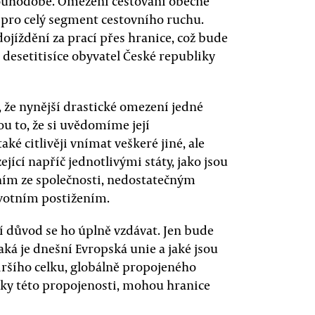
louhodobé. Omezení cestování obecně
y pro celý segment cestovního ruchu.
ojíždění za prací přes hranice, což bude
desetitisíce obyvatel České republiky
, že nynější drastické omezení jedné
ou to, že si uvědomíme její
ké citlivěji vnímat veškeré jiné, ale
jící napříč jednotlivými státy, jako jsou
ěním ze společnosti, nedostatečným
avotním postižením.
í důvod se ho úplně vzdávat. Jen bude
jaká je dnešní Evropská unie a jaké jsou
 širšího celku, globálně propojeného
díky této propojenosti, mohou hranice