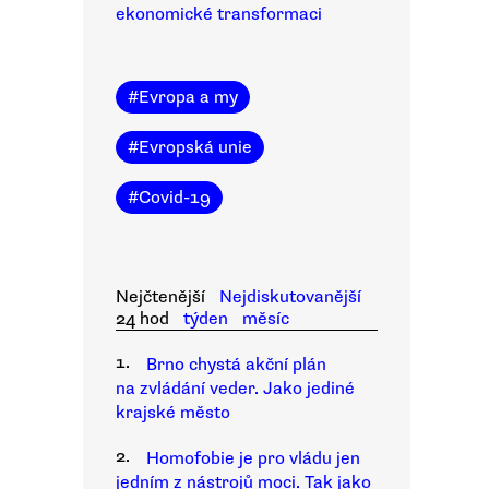
ekonomické transformaci
#
Evropa a my
#
Evropská unie
#
Covid-19
Nejčtenější
Nejdiskutovanější
24 hod
týden
měsíc
1.
Brno chystá akční plán
na zvládání veder. Jako jediné
krajské město
2.
Homofobie je pro vládu jen
jedním z nástrojů moci. Tak jako