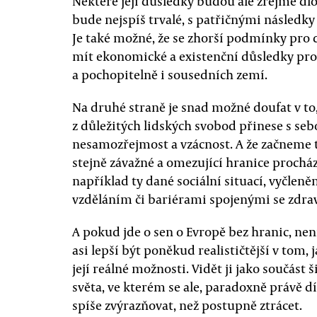
Některé její důsledky budou ale zřejmě d
bude nejspíš trvalé, s patřičnými následk
Je také možné, že se zhorší podmínky pro d
mít ekonomické a existenční důsledky pro 
a pochopitelně i sousedních zemí.
Na druhé straně je snad možné doufat v to
z důležitých lidských svobod přinese s seb
nesamozřejmost a vzácnost. A že začneme ta
stejně závažné a omezující hranice procháze
například ty dané sociální situací, vyčlen
vzděláním či bariérami spojenými se zdr
A pokud jde o sen o Evropě bez hranic, nen
asi lepší být poněkud realističtější v tom, 
její reálné možnosti. Vidět ji jako součást
světa, ve kterém se ale, paradoxně právě 
spíše zvýrazňovat, než postupně ztrácet.