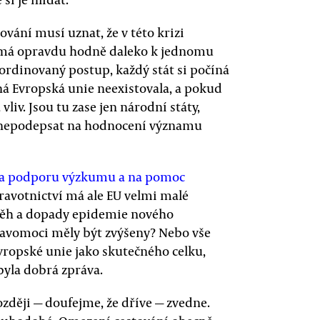
ování musí uznat, že v této krizi
e má opravdu hodně daleko k jednomu
ordinovaný postup, každý stát si počíná
dná Evropská unie neexistovala, a pokud
liv. Jsou tu zase jen národní státy,
e nepodepsat na hodnocení významu
na podporu výzkumu a na pomoc
zdravotnictví má ale EU velmi malé
běh a dopady epidemie nového
ravomoci měly být zvýšeny? Nebo vše
vropské unie jako skutečného celku,
byla dobrá zpráva.
zději — doufejme, že dříve — zvedne.