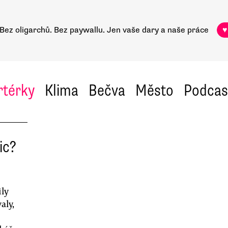
Bez oligarchů. Bez paywallu.
Jen vaše dary a naše práce
♥
rtérky
Klima
Bečva
Město
Podcas
ic?
ily
aly,