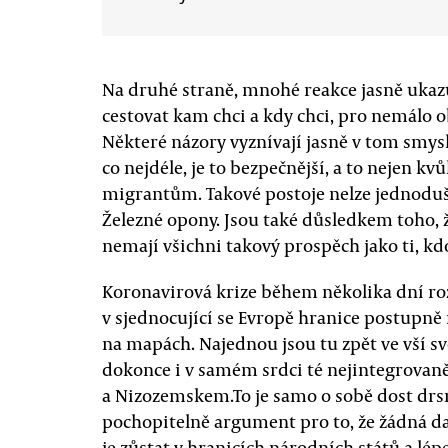
Na druhé straně, mnohé reakce jasně ukazu
cestovat kam chci a kdy chci, pro nemálo 
Některé názory vyznívají jasně v tom smysl
co nejdéle, je to bezpečnější, a to nejen kvů
migrantům. Takové postoje nelze jednoduše
Železné opony. Jsou také důsledkem toho, 
nemají všichni takový prospěch jako ti, kdo
Koronavirová krize během několika dní ro
v sjednocující se Evropě hranice postupně 
na mapách. Najednou jsou tu zpět ve vší sv
dokonce i v samém srdci té nejintegrovaněj
a Nizozemskem.To je samo o sobě dost drsn
pochopitelně argument pro to, že žádná dal
je zůstat v hranicích národních států a lépe