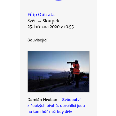
Filip Outrata
Svět
→
Sloupek
25. března 2020 v 10.55
Související
Damián Hruban
Svědectví
z řeckých břehů: uprchlíci jsou
na tom hůř než kdy dřív