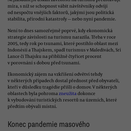
míra, s níž se schopnost vábit návštěvníky odvíjí
od nespočtu vnějších faktorů, jakými jsou politická
stabilita, přírodní katastrofy — nebo nyní pandemie.
Není to dnes samozřejmě poprvé, kdy ekonomická
strategie závislosti na turismu narazila. Třeba v roce
2005, tedy rok po tsunami, které postihlo oblast mezi
Indonésií a Thajskem, spadl turismus v Maledivách, Srí
Lance či Thajsku na přibližně čtyřicet procent
v porovnání s dobou před tsunami.
Ekonomický zájem na vzkříšení odvětví tehdy
v některých případech dostal přednost před obyvateli,
kteří v důsledku tragédie přišli o domov. V některých
oblastech byla pohroma
zneužita
dokonce
k vybudování turistických resortů na územích, které
předtím obývali místní.
Konec pandemie masového