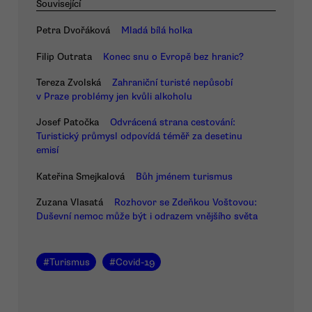
Související
Petra Dvořáková
Mladá bílá holka
Filip Outrata
Konec snu o Evropě bez hranic?
Tereza Zvolská
Zahraniční turisté nepůsobí
v Praze problémy jen kvůli alkoholu
Josef Patočka
Odvrácená strana cestování:
Turistický průmysl odpovídá téměř za desetinu
emisí
Kateřina Smejkalová
Bůh jménem turismus
Zuzana Vlasatá
Rozhovor se Zdeňkou Voštovou:
Duševní nemoc může být i odrazem vnějšího světa
#
Turismus
#
Covid-19