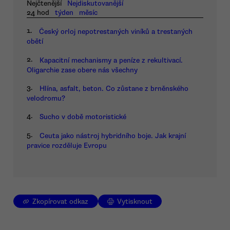
Nejčtenější
Nejdiskutovanější
24 hod
týden
měsíc
1.
Český orloj nepotrestaných viníků a trestaných
obětí
2.
Kapacitní mechanismy a peníze z rekultivací.
Oligarchie zase obere nás všechny
3.
Hlína, asfalt, beton. Co zůstane z brněnského
velodromu?
4.
Sucho v době motoristické
5.
Ceuta jako nástroj hybridního boje. Jak krajní
pravice rozděluje Evropu
Zkopírovat odkaz
Vytisknout