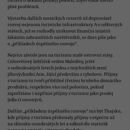
turistů o dekádu později poklesl, zbylo vládě město
plné problémů.
Výstavbu dalších mexických resortů už doprovázel
rozvoj nejenom turistické infrastruktury. A o některých
státech, jež se rozhodly uniknout finanční mizérii
lákáním zahraničních návštěvníků, se dnes píše jako
o „příkladech úspěšného rozvoje“.
Nejvíce závislé jsou na turismu malé ostrovní státy.
Celosvětový žebříček vedou Maledivy, ještě
v sedmdesátých letech jedna z nejchudších zemí
jihovýchodní Asie, žijící především z rybolovu. Příjmy
z turismu tu tvoří přibližně třetinu hrubého domácího
produktu, respektive více než polovinu, pokud
započítáme i nepřímé příjmy z turismu jako prodej
jídla či suvenýrů.
Dalším „příkladem úspěšného rozvoje“ má být Thajsko,
kde příjmy z turismu překonaly příjmy z exportu už
na sklonku osmdesátých let a odkud dle statistik