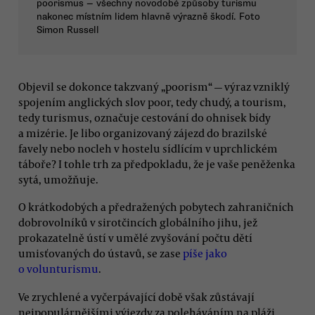
poorismus — všechny novodobé způsoby turismu
nakonec místním lidem hlavně výrazně škodí. Foto
Simon Russell
Objevil se dokonce takzvaný „poorism“ — výraz vzniklý
spojením anglických slov poor, tedy chudý, a tourism,
tedy turismus, označuje cestování do ohnisek bídy
a mizérie. Je libo organizovaný zájezd do brazilské
favely nebo nocleh v hostelu sídlícím v uprchlickém
táboře? I tohle trh za předpokladu, že je vaše peněženka
sytá, umožňuje.
O krátkodobých a předražených pobytech zahraničních
dobrovolníků v sirotčincích globálního jihu, jež
prokazatelně ústí v umělé zvyšování počtu dětí
umisťovaných do ústavů, se zase
píše jako
o volunturismu
.
Ve zrychlené a vyčerpávající době však zůstávají
nejpopulárnějšími výjezdy za poleháváním na pláži,