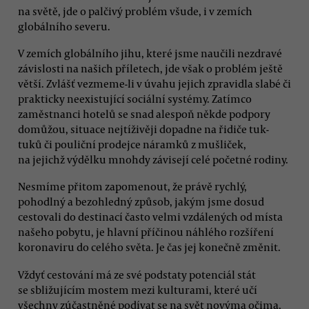
na světě, jde o palčivý problém všude, i v zemích
globálního severu.
V zemích globálního jihu, které jsme naučili nezdravé
závislosti na našich příletech, jde však o problém ještě
větší. Zvlášť vezmeme-li v úvahu jejich zpravidla slabé či
prakticky neexistující sociální systémy. Zatímco
zaměstnanci hotelů se snad alespoň někde podpory
domůžou, situace nejtíživěji dopadne na řidiče tuk-
tuků či pouliční prodejce náramků z mušliček,
na jejichž výdělku mnohdy závisejí celé početné rodiny.
Nesmíme přitom zapomenout, že právě rychlý,
pohodlný a bezohledný způsob, jakým jsme dosud
cestovali do destinací často velmi vzdálených od místa
našeho pobytu, je hlavní příčinou náhlého rozšíření
koronaviru do celého světa. Je čas jej konečně změnit.
Vždyť cestování má ze své podstaty potenciál stát
se sbližujícím mostem mezi kulturami, které učí
všechny zúčastněné podívat se na svět novýma očima,