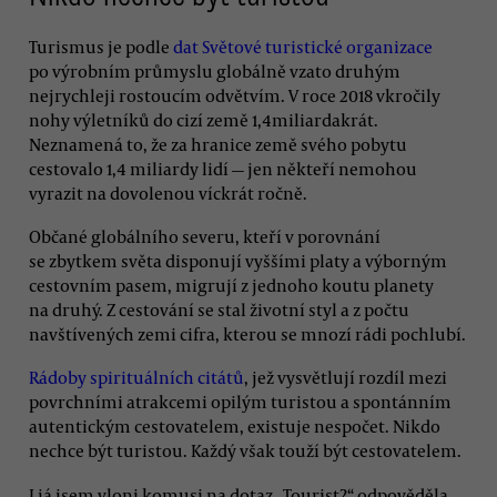
Turismus je podle
dat Světové turistické organizace
po výrobním průmyslu globálně vzato druhým
nejrychleji rostoucím odvětvím. V roce 2018 vkročily
nohy výletníků do cizí země 1,4miliardakrát.
Neznamená to, že za hranice země svého pobytu
cestovalo 1,4 miliardy lidí — jen někteří nemohou
vyrazit na dovolenou víckrát ročně.
Občané globálního severu, kteří v porovnání
se zbytkem světa disponují vyššími platy a výborným
cestovním pasem, migrují z jednoho koutu planety
na druhý. Z cestování se stal životní styl a z počtu
navštívených zemi cifra, kterou se mnozí rádi pochlubí.
Rádoby spirituálních citátů
, jež vysvětlují rozdíl mezi
povrchními atrakcemi opilým turistou a spontánním
autentickým cestovatelem, existuje nespočet. Nikdo
nechce být turistou. Každý však touží být cestovatelem.
I já jsem vloni komusi na dotaz „Tourist?“ odpověděla