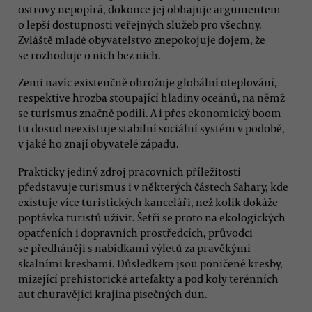
ostrovy nepopírá, dokonce jej obhajuje argumentem
o lepší dostupnosti veřejných služeb pro všechny.
Zvláště mladé obyvatelstvo znepokojuje dojem, že
se rozhoduje o nich bez nich.
Zemi navíc existenčně ohrožuje globální oteplování,
respektive hrozba stoupající hladiny oceánů, na němž
se turismus značně podílí. A i přes ekonomický boom
tu dosud neexistuje stabilní sociální systém v podobě,
v jaké ho znají obyvatelé západu.
Prakticky jediný zdroj pracovních příležitostí
představuje turismus i v některých částech Sahary, kde
existuje více turistických kanceláří, než kolik dokáže
poptávka turistů uživit. Šetří se proto na ekologických
opatřeních i dopravních prostředcích, průvodci
se předhánějí s nabídkami výletů za pravěkými
skalními kresbami. Důsledkem jsou poničené kresby,
mizející prehistorické artefakty a pod koly terénních
aut churavějící krajina písečných dun.