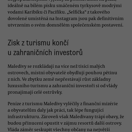
ideálně na bílém písku smáčeném tyrkysově modrými
vodami Karibiku či Pacifiku. „Selfíčka“ z takového
dovolené umístěná na Instagram jsou pak definitivním
utvrzením o svém domnělém společenském postavení.
Zisk z turismu končí
u zahraničních investorů
Maledivy se rozkládají na více než tisíci malých
ostrovech, místní obyvatelé obydlují pouhou pětinu
z nich. Ve zbytku země nepřestávají růst základny
luxusního turismu a zahraniční investoři si od vlády
pronajímají celé ostrůvky.
Peníze z turismu Maledivy vyléčily z finanční mizérie
a obyvatelům daly jak práci, tak lépe fungující
infrastrukturu. Zároveň však Maledivany trápí obavy, že
budou přinuceni opustit v zájmu resortů další ostrovy.
Vláda záměr seskupit všechny občany na největší