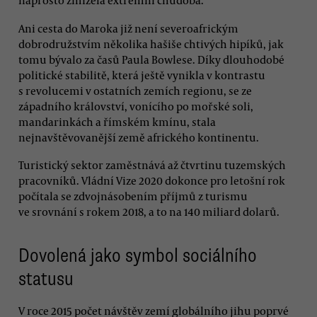
naprosto zmizela extrémní chudoba.
Ani cesta do Maroka již není severoafrickým
dobrodružstvím několika hašiše chtivých hipíků, jak
tomu bývalo za časů Paula Bowlese. Díky dlouhodobé
politické stabilitě, která ještě vynikla v kontrastu
s revolucemi v ostatních zemích regionu, se ze
západního království, vonícího po mořské soli,
mandarinkách a římském kmínu, stala
nejnavštěvovanější země afrického kontinentu.
Turistický sektor zaměstnává až čtvrtinu tuzemských
pracovníků. Vládní Vize 2020 dokonce pro letošní rok
počítala se zdvojnásobením příjmů z turismu
ve srovnání s rokem 2018, a to na 140 miliard dolarů.
Dovolená jako symbol sociálního
statusu
V roce 2015 počet návštěv zemí globálního jihu poprvé