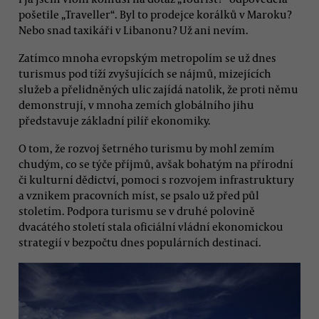
pošetile „Traveller“. Byl to prodejce korálků v Maroku?
Nebo snad taxikáři v Libanonu? Už ani nevím.
Zatímco mnoha evropským metropolím se už dnes
turismus pod tíží zvyšujících se nájmů, mizejících
služeb a přelidněných ulic zajídá natolik, že proti němu
demonstrují, v mnoha zemích globálního jihu
představuje základní pilíř ekonomiky.
O tom, že rozvoj šetrného turismu by mohl zemím
chudým, co se týče příjmů, avšak bohatým na přírodní
či kulturní dědictví, pomoci s rozvojem infrastruktury
a vznikem pracovních míst, se psalo už před půl
stoletím. Podpora turismu se v druhé polovině
dvacátého století stala oficiální vládní ekonomickou
strategií v bezpočtu dnes populárních destinací.