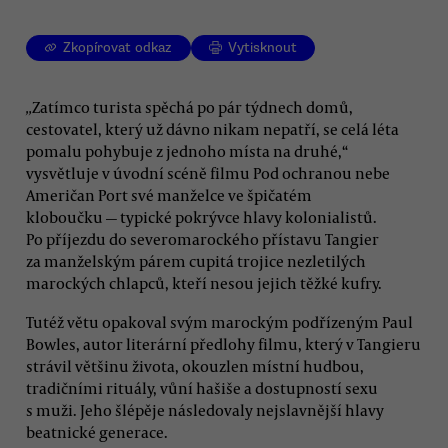
Zkopírovat odkaz
Vytisknout
„
Zatímco turista spěchá po pár týdnech domů,
cestovatel, který už dávno nikam nepatří, se celá léta
pomalu pohybuje z jednoho místa na druhé,“
vysvětluje v úvodní scéně filmu Pod ochranou nebe
Američan Port své manželce ve špičatém
kloboučku — typické pokrývce hlavy kolonialistů.
Po příjezdu do severomarockého přístavu Tangier
za manželským párem cupitá trojice nezletilých
marockých chlapců, kteří nesou jejich těžké kufry.
Tutéž větu opakoval svým marockým podřízeným Paul
Bowles, autor literární předlohy filmu, který v Tangieru
strávil většinu života, okouzlen místní hudbou,
tradičními rituály, vůní hašiše a dostupností sexu
s muži. Jeho šlépěje následovaly nejslavnější hlavy
beatnické generace.