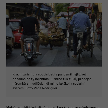
Krach turismu v souvislosti s pandemií nejtíživěji
dopadne na ty nejchudší — řidiče tuk-tuků, prodejce
náramků z mušliček, lidi mimo jakýkoliv sociální
systém. Foto Pepe Rodríguez
Nejzásadnější úskalí závislosti na turismu představuje