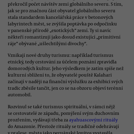
překročil počet návštěv zemí globálního severu. S tím,
jak se pro značnou část obyvatel globálního severu
stala standardem kancelářská práce v betonových
labyrintech měst, se zvýšila poptávka po odpočinku
v panenské přírodě „exotických“ zemí. Ty si navíc
někteří romantizují jako dosud existující „primitivní
ráje“ obývané „ušlechtilými divochy“.
Vznikají nové druhy turismu: například turismus
etnický, tedy cestování za účelem poznání zpravidla
domorodých kultur. Jeho výsledkem je zatím spíše než
kulturní sblížení to, že obyvatelé pouště Kalahari
začínají v naději na finanční výslužku za exhibici svých
tradic zběsile tančit, jen co se na obzoru objeví terénní
automobil.
Rozvinul se také turismus spirituální, v rámci nějž
se cestovatelé ze západu, pomýlení svým duchovním
prozřením, vydávají třeba za
ayahuascovými rituály
do Amazonie. Přestože rituály se tradičně odehrávají
v pralese, města jako peruánské Iquitos vystavěla