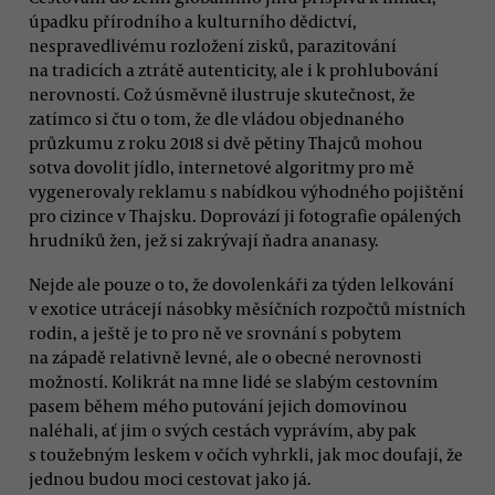
úpadku přírodního a kulturního dědictví,
nespravedlivému rozložení zisků, parazitování
na tradicích a ztrátě autenticity, ale i k prohlubování
nerovností. Což úsměvně ilustruje skutečnost, že
zatímco si čtu o tom, že dle vládou objednaného
průzkumu z roku 2018 si dvě pětiny Thajců mohou
sotva dovolit jídlo, internetové algoritmy pro mě
vygenerovaly reklamu s nabídkou výhodného pojištění
pro cizince v Thajsku. Doprovází ji fotografie opálených
hrudníků žen, jež si zakrývají ňadra ananasy.
Nejde ale pouze o to, že dovolenkáři za týden lelkování
v exotice utrácejí násobky měsíčních rozpočtů místních
rodin, a ještě je to pro ně ve srovnání s pobytem
na západě relativně levné, ale o obecné nerovnosti
možností. Kolikrát na mne lidé se slabým cestovním
pasem během mého putování jejich domovinou
naléhali, ať jim o svých cestách vyprávím, aby pak
s toužebným leskem v očích vyhrkli, jak moc doufají, že
jednou budou moci cestovat jako já.