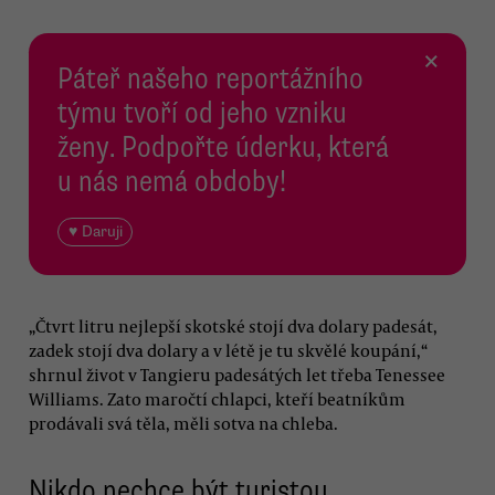
×
Páteř našeho reportážního
týmu tvoří od jeho vzniku
ženy. Podpořte úderku, která
u nás nemá obdoby!
♥ Daruji
„Čtvrt litru nejlepší skotské stojí dva dolary padesát,
zadek stojí dva dolary a v létě je tu skvělé koupání,“
shrnul život v Tangieru padesátých let třeba Tenessee
Williams. Zato maročtí chlapci, kteří beatníkům
prodávali svá těla, měli sotva na chleba.
Nikdo nechce být turistou