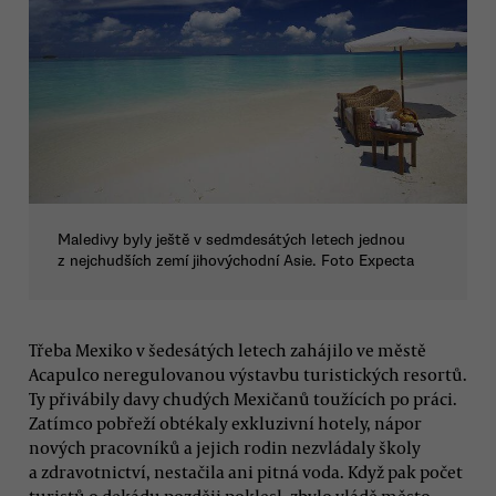
Maledivy byly ještě v sedmdesátých letech jednou
z nejchudších zemí jihovýchodní Asie. Foto Expecta
Třeba Mexiko v šedesátých letech zahájilo ve městě
Acapulco neregulovanou výstavbu turistických resortů.
Ty přivábily davy chudých Mexičanů toužících po práci.
Zatímco pobřeží obtékaly exkluzivní hotely, nápor
nových pracovníků a jejich rodin nezvládaly školy
a zdravotnictví, nestačila ani pitná voda. Když pak počet