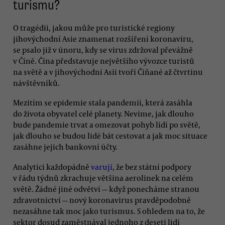
turismu?
O tragédii, jakou může pro turistické regiony
jihovýchodní Asie znamenat rozšíření koronaviru,
se psalo již v únoru, kdy se virus zdržoval převážně
v Číně. Čína představuje největšího vývozce turistů
na světě a v jihovýchodní Asii tvoří Číňané až čtvrtinu
návštěvníků.
Mezitím se epidemie stala pandemií, která zasáhla
do života obyvatel celé planety. Nevíme, jak dlouho
bude pandemie trvat a omezovat pohyb lidí po světě,
jak dlouho se budou lidé bát cestovat a jak moc situace
zasáhne jejich bankovní účty.
Analytici každopádně
varují
, že bez státní podpory
v řádu týdnů zkrachuje většina aerolinek na celém
světě. Žádné jiné odvětví — když ponecháme stranou
zdravotnictví — nový koronavirus pravděpodobně
nezasáhne tak moc jako turismus. S ohledem na to, že
sektor dosud zaměstnával jednoho z deseti lidí