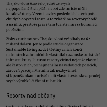
Thajsko vloni uzavřelo jednu ze svých
nejpopulárnějších pláží, neboť zde turisté ničili
korálové útesy. V zemi navíc v posledních letech počet
chudých obyvatel roste, a to zvláště na severovýchodě
a na jihu, přestože právě tam turisté míří za horami či
pobřežím.
Zisky z turismu se v Thajsku vloni vyšplhaly na 62
miliard dolarů. Jenže podle studie organizace
Sustainable Living až dvě třetiny z nich končí
na kontech zahraničních vlastníků tuzemské turistické
infrastruktury. Luxusní resorty cizinci nejenže vlastní,
ale často v nich, přinejmenším na vedoucích pozicích,
zároveň pracují. Místním tak nezbývá než
si k peněženkám turistů najít vlastní cestu skrze prodej
svých výrobků či řízení tuk-tuků.
Resorty nad občany
Cestování do zemí globálního jihu přispívá k inflaci,