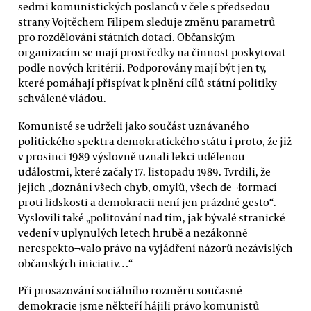
sedmi komunistických poslanců v čele s předsedou
strany Vojtěchem Filipem sleduje změnu parametrů
pro rozdělování státních dotací. Občanským
organizacím se mají prostředky na činnost poskytovat
podle nových kritérií. Podporovány mají být jen ty,
které pomáhají přispívat k plnění cílů státní politiky
schválené vládou.
Komunisté se udrželi jako součást uznávaného
politického spektra demokratického státu i proto, že již
v prosinci 1989 výslovně uznali lekci udělenou
událostmi, které začaly 17. listopadu 1989. Tvrdili, že
jejich „doznání všech chyb, omylů, všech de¬formací
proti lidskosti a demokracii není jen prázdné gesto“.
Vyslovili také „politování nad tím, jak bývalé stranické
vedení v uplynulých letech hrubě a nezákonně
nerespekto¬valo právo na vyjádření názorů nezávislých
občanských iniciativ…“
Při prosazování sociálního rozměru současné
demokracie jsme někteří hájili právo komunistů