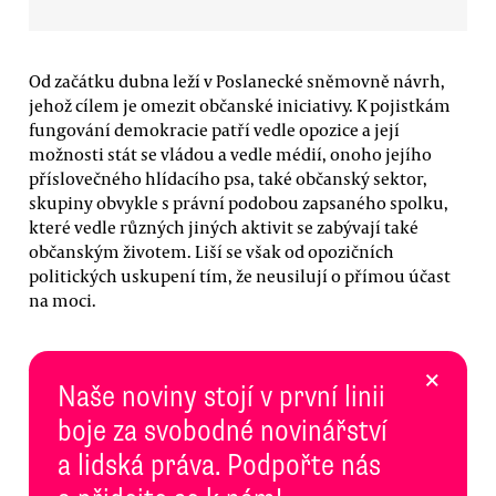
Od začátku dubna leží v Poslanecké sněmovně návrh,
jehož cílem je omezit občanské iniciativy. K pojistkám
fungování demokracie patří vedle opozice a její
možnosti stát se vládou a vedle médií, onoho jejího
příslovečného hlídacího psa, také občanský sektor,
skupiny obvykle s právní podobou zapsaného spolku,
které vedle různých jiných aktivit se zabývají také
občanským životem. Liší se však od opozičních
politických uskupení tím, že neusilují o přímou účast
na moci.
×
Naše noviny stojí v první linii
boje za svobodné novinářství
a lidská práva. Podpořte nás