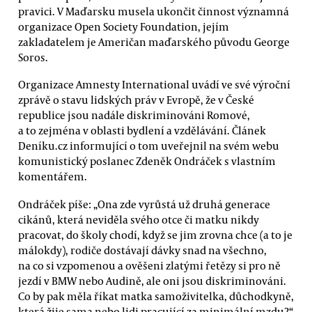
pravici. V Maďarsku musela ukončit činnost významná
organizace Open Society Foundation, jejím
zakladatelem je Američan maďarského původu George
Soros.
Organizace Amnesty International uvádí ve své výroční
zprávě o stavu lidských práv v Evropě, že v České
republice jsou nadále diskriminováni Romové,
a to zejména v oblasti bydlení a vzdělávání. Článek
Deníku.cz informující o tom uveřejnil na svém webu
komunistický poslanec Zdeněk Ondráček s vlastním
komentářem.
Ondráček píše: „Ona zde vyrůstá už druhá generace
cikánů, která neviděla svého otce či matku nikdy
pracovat, do školy chodí, když se jim zrovna chce (a to je
málokdy), rodiče dostávají dávky snad na všechno,
na co si vzpomenou a ověšeni zlatými řetězy si pro ně
jezdí v BMW nebo Audině, ale oni jsou diskriminováni.
Co by pak měla říkat matka samoživitelka, důchodkyně,
která žije sama nebo lidi pracující za minimální mzdu?“