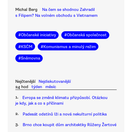
Michal Berg
Na čem se shodnou Zahradil
s Filipem? Na volném obchodu s Vietnamem
#
Občanské iniciativy
#
Občanská společnost
#
KSČM
#
Komunismus a minulý režim
#
Sněmovna
Nejčtenější
Nejdiskutovanější
24 hod
týden
měsíc
1.
Evropa se změně klimatu přizpůsobí. Otázkou
je kdy, jak a co s příčinami
2.
Padesát odstínů lži a nová nekulturní politika
3.
Brno chce koupit dům architektky Růženy Žertové