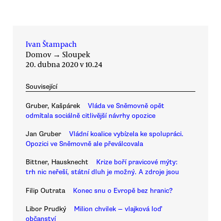
Ivan Štampach
Domov
→
Sloupek
20. dubna 2020 v 10.24
Související
Gruber, Kašpárek
Vláda ve Sněmovně opět
odmítala sociálně citlivější návrhy opozice
Jan Gruber
Vládní koalice vybízela ke spolupráci.
Opozici ve Sněmovně ale převálcovala
Bittner, Hausknecht
Krize boří pravicové mýty:
trh nic neřeší, státní dluh je možný. A zdroje jsou
Filip Outrata
Konec snu o Evropě bez hranic?
Libor Prudký
Milion chvilek — vlajková loď
občanství