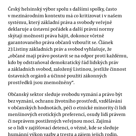
Český helsinský výbor spolu s dalšími spolky, často
v mezinárodním kontextu má co kritizovat i v našem
systému, který základní práva a svobody veřejně
deklaruje a ústavní pořádek a další právní normy
skýtají možnosti práva hájit, dokonce včetně
garantovaného práva občanů vzbouřit se. Článek
23 Listiny základních práv a svobod vyhlašuje, že
„občané mají právo postavit se na odpor proti každému,
kdo by odstraňoval demokratický řád lidských práv
a základních svobod, založený Listinou, jestliže činnost
ústavních orgánů a účinné použití zákonných
prostředků jsou znemožněny“.
Občanský sektor sleduje svobodu vyznání a právo být
bez vyznání, ochranu životního prostředí, vzdělávání
v občanských hodnotách, péči o etnické minority či lidi
menšinových erotických preferencí, osudy lidí právem
či neprávem postižených veřejnou mocí. Zajímá
se o lidi v zajišťovací detenci, o vězně, kde se sleduje
humánní výkon vazby a trestu a zájem jejich rodin,