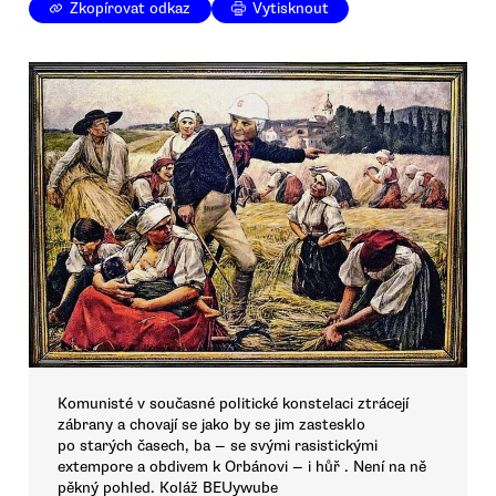
Zkopírovat odkaz
Vytisknout
Komunisté v současné politické konstelaci ztrácejí
zábrany a chovají se jako by se jim zastesklo
po starých časech, ba — se svými rasistickými
extempore a obdivem k Orbánovi — i hůř . Není na ně
pěkný pohled. Koláž BEUywube