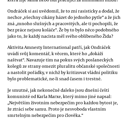
Ondráček si asi uvědomil, že to zní rasisticky a dodal, že
nechce „všechny cikány házet do jednoho pytle“ a že jich
zná „mnoho slušných a pracovitých, ale ti pochopili, že
bez práce nejsou koláče“. Že by to bylo něco podobného
jako to, že každý nacista měl svého oblíbeného Žida?
Aktivita Amnesty International patří, jak Ondráček
uvádí svůj komentář, k věcem, které ho „dokáží
naštvat“. Navazuje tím na pokus svých poslaneckých
kolegů ze strany omezit pluralitu občanské společnosti
a nastolit pořádky, v nichž by kritizovat vládní politiku
bylo problematické, ne-li snad časem i trestné.
Je smutné, jak nekonečně daleko jsou dnešní čeští
komunisté od Karla Marxe, který mimo jiné napsal:
„Největším životním nebezpečím pro každou bytost je,
že ztrácí sebe samu. Proto je nesvoboda vlastním
smrtelným nebezpečím pro člověka.“