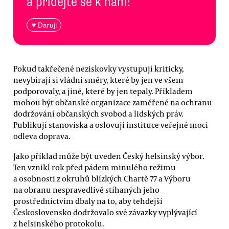
a přidejte se k nám!
♥ Daruji
Pokud takřečené neziskovky vystupují kriticky,
nevybírají si vládní směry, které by jen ve všem
podporovaly, a jiné, které by jen tepaly. Příkladem
mohou být občanské organizace zaměřené na ochranu
dodržování občanských svobod a lidských práv.
Publikují stanoviska a oslovují instituce veřejné moci
odleva doprava.
Jako příklad může být uveden Český helsinský výbor.
Ten vznikl rok před pádem minulého režimu
a osobnosti z okruhů blízkých Chartě 77 a Výboru
na obranu nespravedlivě stíhaných jeho
prostřednictvím dbaly na to, aby tehdejší
Československo dodržovalo své závazky vyplývající
z helsinského protokolu.