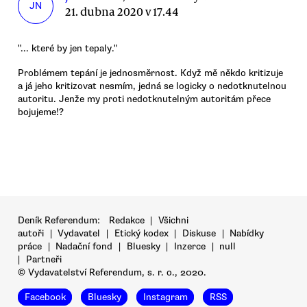
JN
21. dubna 2020 v 17.44
"... které by jen tepaly."
Problémem tepání je jednosměrnost. Když mě někdo kritizuje
a já jeho kritizovat nesmím, jedná se logicky o nedotknutelnou
autoritu. Jenže my proti nedotknutelným autoritám přece
bojujeme!?
Deník Referendum:
Redakce
|
Všichni
autoři
|
Vydavatel
|
Etický kodex
|
Diskuse
|
Nabídky
práce
|
Nadační fond
|
Bluesky
|
Inzerce
|
null
|
Partneři
© Vydavatelství Referendum, s. r. o., 2020.
Facebook
Bluesky
Instagram
RSS