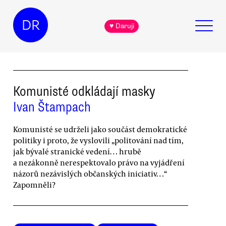
DR
♥ Daruji
Komunisté odkládají masky
Ivan Štampach
Komunisté se udrželi jako součást demokratické
politiky i proto, že vyslovili „politování nad tím,
jak bývalé stranické vedení… hrubě
a nezákonně nerespektovalo právo na vyjádření
názorů nezávislých občanských iniciativ…“
Zapomněli?