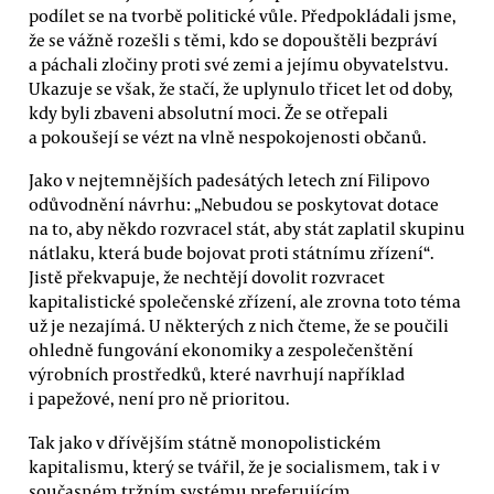
podílet se na tvorbě politické vůle. Předpokládali jsme,
že se vážně rozešli s těmi, kdo se dopouštěli bezpráví
a páchali zločiny proti své zemi a jejímu obyvatelstvu.
Ukazuje se však, že stačí, že uplynulo třicet let od doby,
kdy byli zbaveni absolutní moci. Že se otřepali
a pokoušejí se vézt na vlně nespokojenosti občanů.
Jako v nejtemnějších padesátých letech zní Filipovo
odůvodnění návrhu: „Nebudou se poskytovat dotace
na to, aby někdo rozvracel stát, aby stát zaplatil skupinu
nátlaku, která bude bojovat proti státnímu zřízení“.
Jistě překvapuje, že nechtějí dovolit rozvracet
kapitalistické společenské zřízení, ale zrovna toto téma
už je nezajímá. U některých z nich čteme, že se poučili
ohledně fungování ekonomiky a zespolečenštění
výrobních prostředků, které navrhují například
i papežové, není pro ně prioritou.
Tak jako v dřívějším státně monopolistickém
kapitalismu, který se tvářil, že je socialismem, tak i v
současném tržním systému preferujícím