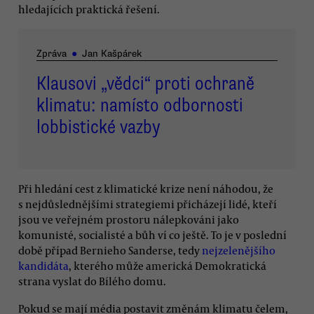
hledajících praktická řešení.
Zpráva
●
Jan Kašpárek
Klausovi „vědci“ proti ochraně
klimatu: namísto odbornosti
lobbistické vazby
Při hledání cest z klimatické krize není náhodou, že
s nejdůslednějšími strategiemi přicházejí lidé, kteří
jsou ve veřejném prostoru nálepkováni jako
komunisté, socialisté a bůh ví co ještě. To je v poslední
době případ Bernieho Sanderse, tedy
nejzelenějšího
kandidáta
, kterého může americká Demokratická
strana vyslat do Bílého domu.
Pokud se mají média postavit změnám klimatu čelem,