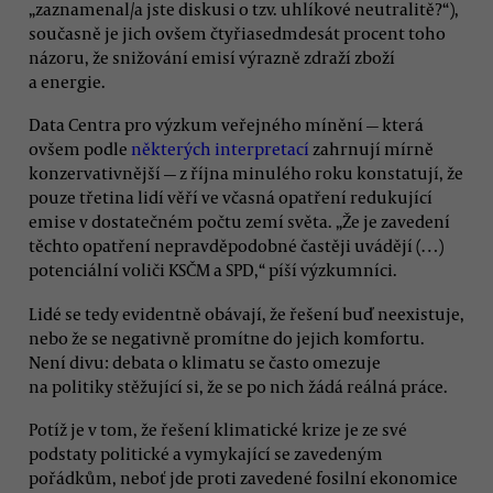
„zaznamenal/a jste diskusi o tzv. uhlíkové neutralitě?“),
současně je jich ovšem čtyřiasedmdesát procent toho
názoru, že snižování emisí výrazně zdraží zboží
a energie.
Data Centra pro výzkum veřejného mínění — která
ovšem podle
některých interpretací
zahrnují mírně
konzervativnější — z října minulého roku konstatují, že
pouze třetina lidí věří ve včasná opatření redukující
emise v dostatečném počtu zemí světa. „Že je zavedení
těchto opatření nepravděpodobné častěji uvádějí (…)
potenciální voliči KSČM a SPD,“ píší výzkumníci.
Lidé se tedy evidentně obávají, že řešení buď neexistuje,
nebo že se negativně promítne do jejich komfortu.
Není divu: debata o klimatu se často omezuje
na politiky stěžující si, že se po nich žádá reálná práce.
Potíž je v tom, že řešení klimatické krize je ze své
podstaty politické a vymykající se zavedeným
pořádkům, neboť jde proti zavedené fosilní ekonomice