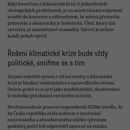
Když hovoříme o klimatické krizi či jednotlivých
ekologických problémech, je na místě témata vzájemně
uvádět do kontextu a zdůrazňovat, že zelená přestavba
průmyslu a ekonomiky je holistická. Úkol, který tím
vyvstává, je samozřejmě nesnadný. Takový je ovšem
každý pohyb vpřed.
Řešení klimatické krize bude vždy
politické, smiřme se s tím
Zřejmě největší výzvou v šíření osvěty o klimatické
krizi je hledání realistického a spravedlivého řešení.
Ovšem právě to se jeví jako nejdůležitější, zhodnotíme-
li výsledky průzkumů veřejného mínění.
Devětaosmdesát procent respondentů STEMu uvedlo, že
by Česká republika měla usilovat o vyrovnání
emitovaného a absorbovaného uhlíku (přestože
podobný počet lidí odpověděl záporně na otázku