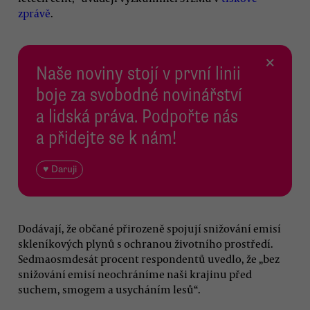
zprávě
.
×
Naše noviny stojí v první linii
boje za svobodné novinářství
a lidská práva. Podpořte nás
a přidejte se k nám!
♥ Daruji
Dodávají, že občané přirozeně spojují snižování emisí
skleníkových plynů s ochranou životního prostředí.
Sedmaosmdesát procent respondentů uvedlo, že „bez
snižování emisí neochráníme naši krajinu před
suchem, smogem a usycháním lesů“.