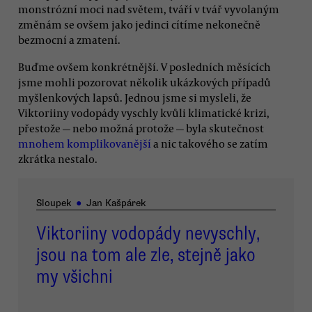
monstrózní moci nad světem, tváří v tvář vyvolaným
změnám se ovšem jako jedinci cítíme nekonečně
bezmocní a zmatení.
Buďme ovšem konkrétnější. V posledních měsících
jsme mohli pozorovat několik ukázkových případů
myšlenkových lapsů. Jednou jsme si mysleli, že
Viktoriiny vodopády vyschly kvůli klimatické krizi,
přestože — nebo možná protože — byla skutečnost
mnohem komplikovanější
a nic takového se zatím
zkrátka nestalo.
Sloupek
●
Jan Kašpárek
Viktoriiny vodopády nevyschly,
jsou na tom ale zle, stejně jako
my všichni