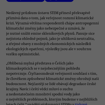
Nedávný průzkum ústavu STEM přinesl překvapivě
příznivá data o tom, jak veřejnost rozumí klimatické
krizi. Výrazná většina respondentů chápe antropogenní
klimatické změny jako nebezpečné a uznává, že
je nutné snížit emise skleníkových plynů. Panuje sice
nejistota ohledně pojmů, jako je uhlíková neutralita,
a zřejmé obavy z možných ekonomických následků
ekologických opatření, výsledky jsou ale v souhrnu
vcelku optimistické.
„Oblíbená mylná představa o Češích jako
klimaskepticích se v nejobecnějším pohledu
nepotvrzuje. Čtyřiaosmdesát veřejnosti souhlasí s tím,
že člověkem způsobené klimatické změny ohrožují naši
budoucnost. Nejčastěji se lidé obávají degradace české
krajiny. Navíc i čeští vědci mluví o suchu
a nedostatečném množství spodní vody jako
o největších problémech, kterým budeme v nejbližších
letech čelit,“ uvádějí výzkumníci STEMu v
tiskové