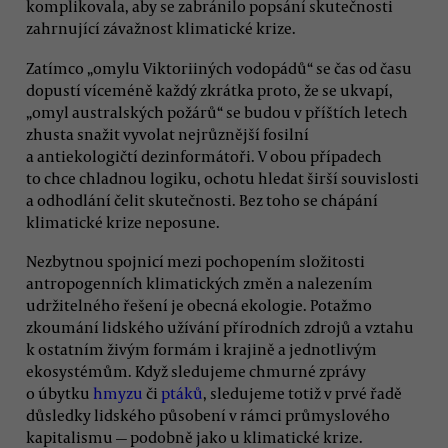
komplikovala, aby se zabránilo popsání skutečnosti
zahrnující závažnost klimatické krize.
Zatímco „omylu Viktoriiných vodopádů“ se čas od času
dopustí víceméně každý zkrátka proto, že se ukvapí,
„omyl australských požárů“ se budou v příštích letech
zhusta snažit vyvolat nejrůznější fosilní
a antiekologičtí dezinformátoři. V obou případech
to chce chladnou logiku, ochotu hledat širší souvislosti
a odhodlání čelit skutečnosti. Bez toho se chápání
klimatické krize neposune.
Nezbytnou spojnicí mezi pochopením složitosti
antropogenních klimatických změn a nalezením
udržitelného řešení je obecná ekologie. Potažmo
zkoumání lidského užívání přírodních zdrojů a vztahu
k ostatním živým formám i krajině a jednotlivým
ekosystémům. Když sledujeme chmurné zprávy
o úbytku
hmyzu
či
ptáků
, sledujeme totiž v prvé řadě
důsledky lidského působení v rámci průmyslového
kapitalismu — podobně jako u klimatické krize.