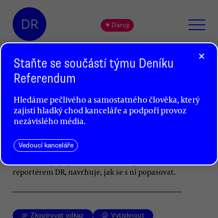
DR
♥ Daruji
×
Staňte se součástí týmu Deníku
Referendum
Média chybují v psaní
Hledáme pečlivého a samostatného člověka, který
o klimatické krizi. V čem a proč?
zajistí hladký chod kanceláře a podpoří provoz
Jan Kašpárek
nezávislého média.
Řešení klimatické krize je komplexní politická
Vedoucí kanceláře
otázka, a tudíž novinářům často plete hlavu.
Autor, který byl půl roku klimatickým
reportérem DR, navrhuje, jak se s ní popasovat.
Zkopírovat odkaz
Vytisknout