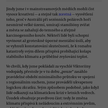
Jindy jsme i v mainstreamových médiích mohli číst
vysoce kreativní — a stejně tak
zcestná
— vysvětlení
toho, proč v Austrálii při sezónních požárech hoří
nesmírně velké území, umírají stamilióny zvířat
a města se zahalují do temného a zřejmě
karcinogenního kouře. Někteří lidé byli schopni
vyvinout až groteskně úporné mentální úsilí, aby
se vyhnuli konstatování skutečnosti, že k rozsahu
katastrofy svým dílem přispívá probíhající kolaps
stabilního klimatu a průběžné zvyšování teplot.
Ve chvíli, kdy jsme pokládali za vyschlé Viktoriiny
vodopády, přestože je v tu dobu „pouze“ zasáhlo
pravidelné období minimálního průtoku ve spojení
s regionálním suchem, jsme prováděli ukvapenou
logickou zkratku. Svým způsobem podobně, jako když
lidé odkazují na klimatickou krizi v letních vedrech.
Úsudek obsahuje pravdivou část: tedy že změna
klimatu přispívá k nežádoucím a extrémním jevům,