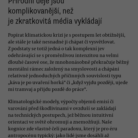
Přírodní děje jsou
komplikovanější, než
je zkratkovitá média vykládají
Popírat klimatickou krizi je s postupem let obtížnější,
ale stále je také nesnadné ji chápat či vysvětlovat.
Z podstaty se totiž jedná o tak komplexní jev
odehrávající se s proměnlivou intenzitou na velmi
dlouhé časové ose, že mnohonásobně překračuje běžný
mentální rámec založený na smyslovosti a chápání
relativně jednoduchých příčinných souvislostí typu
„káva je po uvaření horká“ či „když vyjdu později, ujede
mi tramvaj a přijdu pozdě do práce“.
Klimatologické modely, výpočty objemů emisí či
varování před škodlivinami v ovzduší se zakládají
na technických postupech, jež běžnou intuitivní
orientaci ve světě ohromují a znemožňují. Naše
kognice zde vlastně čelí paradoxu, který je pro éru
antropocénu typický: jako lidé jsme dosáhli až