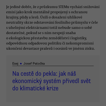
Je jedině dobře, že z průzkumu STEMu vychází snižování
emisí jako krok mentálně propojený s ochranou
krajiny, půdy a lesů. Úsilí o dosažení uhlíkové
neutrality skrze odstavování fosilního průmyslu v čele
s uhelnými elektrárnami totiž nebude samo o sobě
dostatečné, pokud se s ním nespojí snaha
o ekologickou přestavbu zemědělství i logistiky,
odpovědnou odpadovou politiku či nekompromisní
ukončení devastace pralesů i oceánů ve jménu zisku.
Esej
●
Josef Patočka
Na cestě do pekla: jak náš
ekonomický systém přivedl svět
do klimatické krize