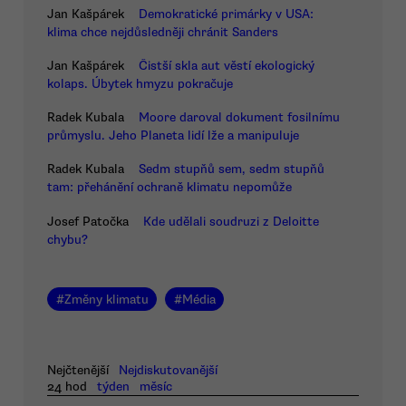
Jan Kašpárek
Demokratické primárky v USA:
klima chce nejdůsledněji chránit Sanders
Jan Kašpárek
Čistší skla aut věstí ekologický
kolaps. Úbytek hmyzu pokračuje
Radek Kubala
Moore daroval dokument fosilnímu
průmyslu. Jeho Planeta lidí lže a manipuluje
Radek Kubala
Sedm stupňů sem, sedm stupňů
tam: přehánění ochraně klimatu nepomůže
Josef Patočka
Kde udělali soudruzi z Deloitte
chybu?
#
Změny klimatu
#
Média
Nejčtenější
Nejdiskutovanější
24 hod
týden
měsíc