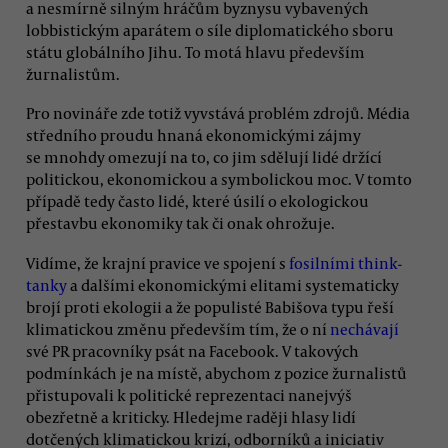
a nesmírně silným hráčům byznysu vybavených
lobbistickým aparátem o síle diplomatického sboru
státu globálního Jihu. To motá hlavu především
žurnalistům.
Pro novináře zde totiž vyvstává problém zdrojů. Média
středního proudu hnaná ekonomickými zájmy
se mnohdy omezují na to, co jim sdělují lidé držící
politickou, ekonomickou a symbolickou moc. V tomto
případě tedy často lidé, které úsilí o ekologickou
přestavbu ekonomiky tak či onak ohrožuje.
Vidíme, že krajní pravice ve spojení s
fosilními think-
tanky
a dalšími ekonomickými elitami systematicky
brojí proti ekologii a že populisté Babišova typu řeší
klimatickou změnu především tím, že o ní
nechávají
své PR pracovníky psát na Facebook. V takových
podmínkách je na místě, abychom z pozice žurnalistů
přistupovali k politické reprezentaci nanejvýš
obezřetně a kriticky. Hledejme raději hlasy lidí
dotčených klimatickou krizí, odborníků a iniciativ