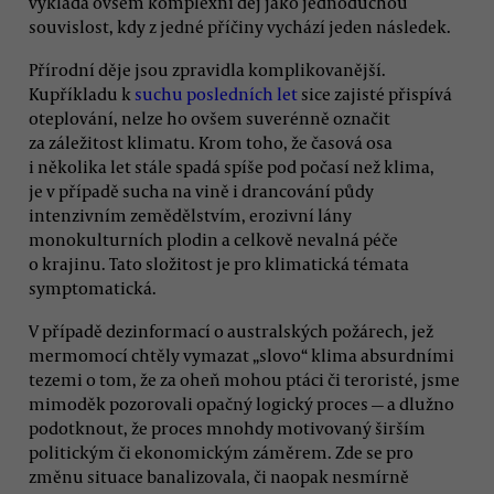
vykládá ovšem komplexní děj jako jednoduchou
souvislost, kdy z jedné příčiny vychází jeden následek.
Přírodní děje jsou zpravidla komplikovanější.
Kupříkladu k
suchu posledních let
sice zajisté přispívá
oteplování, nelze ho ovšem suverénně označit
za záležitost klimatu. Krom toho, že časová osa
i několika let stále spadá spíše pod počasí než klima,
je v případě sucha na vině i drancování půdy
intenzivním zemědělstvím, erozivní lány
monokulturních plodin a celkově nevalná péče
o krajinu. Tato složitost je pro klimatická témata
symptomatická.
V případě dezinformací o australských požárech, jež
mermomocí chtěly vymazat „slovo“ klima absurdními
tezemi o tom, že za oheň mohou ptáci či teroristé, jsme
mimoděk pozorovali opačný logický proces — a dlužno
podotknout, že proces mnohdy motivovaný širším
politickým či ekonomickým záměrem. Zde se pro
změnu situace banalizovala, či naopak nesmírně