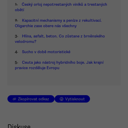
1.
Český orloj nepotrestaných viníků a trestaných
obětí
2.
Kapacitní mechanismy a peníze z rekultivací.
Oligarchie zase obere nás všechny
3.
Hlína, asfalt, beton. Co zůstane z brněnského
velodromu?
4.
Sucho v době motoristické
5.
Ceuta jako nástroj hybridního boje. Jak krajní
pravice rozděluje Evropu
Zkopírovat odkaz
Vytisknout
Diskuse