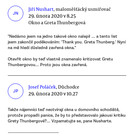
Jiří Nushart
, maloměšťácký usmiřovač
JN
29. února 2020 v 8.25
Okno a Greta Thunbergová
"Nedávno jsem na jedno takové okno nalepil ... a tento list
jsem zakončil poděkováním: 'Thank you. Greta Thunberg.' Nyní
na mě hledí důsledně zavřená okna."
Otevřít okno by teď vlastně znamenalo kritizovat Gretu
Thunbergovou... Proto jsou okna zavřená.
Josef Poláček
, Důchodce
JP
29. února 2020 v 10.27
Takže nájemníci teď neotvírají okna u domovního schodiště,
protože propadli panice, že by to představovalo jakousi kritiku
Grety Thunbergové?... Vzpamatujte se, pane Nusharte.
----------------------------------