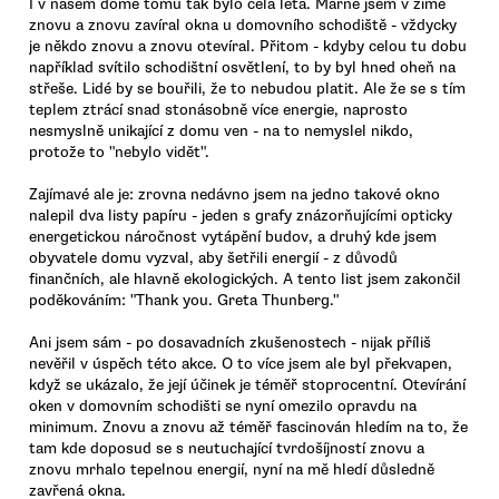
I v našem domě tomu tak bylo celá léta. Marně jsem v zimě
znovu a znovu zavíral okna u domovního schodiště - vždycky
je někdo znovu a znovu otevíral. Přitom - kdyby celou tu dobu
například svítilo schodištní osvětlení, to by byl hned oheň na
střeše. Lidé by se bouřili, že to nebudou platit. Ale že se s tím
teplem ztrácí snad stonásobně více energie, naprosto
nesmyslně unikající z domu ven - na to nemyslel nikdo,
protože to "nebylo vidět".
Zajímavé ale je: zrovna nedávno jsem na jedno takové okno
nalepil dva listy papíru - jeden s grafy znázorňujícími opticky
energetickou náročnost vytápění budov, a druhý kde jsem
obyvatele domu vyzval, aby šetřili energií - z důvodů
finančních, ale hlavně ekologických. A tento list jsem zakončil
poděkováním: "Thank you. Greta Thunberg."
Ani jsem sám - po dosavadních zkušenostech - nijak příliš
nevěřil v úspěch této akce. O to více jsem ale byl překvapen,
když se ukázalo, že její účinek je téměř stoprocentní. Otevírání
oken v domovním schodišti se nyní omezilo opravdu na
minimum. Znovu a znovu až téměř fascinován hledím na to, že
tam kde doposud se s neutuchající tvrdošíjností znovu a
znovu mrhalo tepelnou energií, nyní na mě hledí důsledně
zavřená okna.