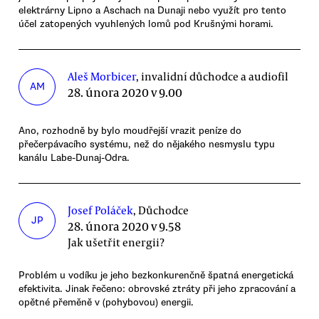
elektrárny Lipno a Aschach na Dunaji nebo využít pro tento
účel zatopených vyuhlených lomů pod Krušnými horami.
Aleš Morbicer
, invalidní důchodce a audiofil
AM
28. února 2020 v 9.00
Ano, rozhodně by bylo moudřejší vrazit peníze do
přečerpávacího systému, než do nějakého nesmyslu typu
kanálu Labe-Dunaj-Odra.
Josef Poláček
, Důchodce
JP
28. února 2020 v 9.58
Jak ušetřit energii?
Problém u vodíku je jeho bezkonkurenčně špatná energetická
efektivita. Jinak řečeno: obrovské ztráty při jeho zpracování a
opětné přeměně v (pohybovou) energii.