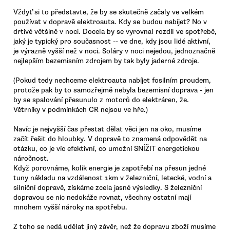
Vždyť si to představte, že by se skutečně začaly ve velkém
používat v dopravě elektroauta. Kdy se budou nabíjet? No v
drtivé většině v noci. Docela by se vyrovnal rozdíl ve spotřebě,
jaký je typický pro současnost -- ve dne, kdy jsou lidé aktivní,
je výrazně vyšší než v noci. Soláry v noci nejedou, jednoznačně
nejlepším bezemisním zdrojem by tak byly jaderné zdroje.
(Pokud tedy nechceme elektroauta nabíjet fosilním proudem,
protože pak by to samozřejmě nebyla bezemisní doprava - jen
by se spalování přesunulo z motorů do elektráren, že.
Větrníky v podmínkách ČR nejsou ve hře.)
Navíc je nejvyšší čas přestat dělat věci jen na oko, musíme
začít řešit do hloubky. V dopravě to znamená odpovědět na
otázku, co je víc efektivní, co umožní SNÍŽIT energetickou
náročnost.
Když porovnáme, kolik energie je zapotřebí na přesun jedné
tuny nákladu na vzdálenost 1km v železniční, letecké, vodní a
silniční dopravě, získáme zcela jasné výsledky. S železniční
dopravou se nic nedokáže rovnat, všechny ostatní mají
mnohem vyšší nároky na spotřebu.
Z toho se nedá udělat jiný závěr, než že dopravu zboží musíme