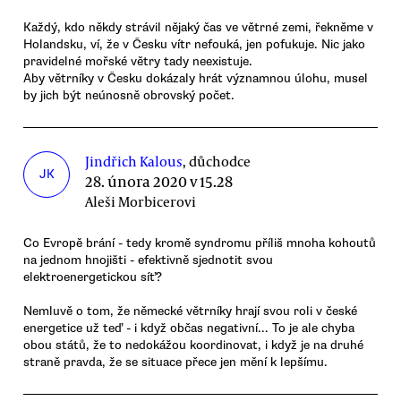
Každý, kdo někdy strávil nějaký čas ve větrné zemi, řekněme v
Holandsku, ví, že v Česku vítr nefouká, jen pofukuje. Nic jako
pravidelné mořské větry tady neexistuje.
Aby větrníky v Česku dokázaly hrát významnou úlohu, musel
by jich být neúnosně obrovský počet.
Jindřich Kalous
, důchodce
JK
28. února 2020 v 15.28
Aleši Morbicerovi
Co Evropě brání - tedy kromě syndromu příliš mnoha kohoutů
na jednom hnojišti - efektivně sjednotit svou
elektroenergetickou síť?
Nemluvě o tom, že německé větrníky hrají svou roli v české
energetice už teď - i když občas negativní... To je ale chyba
obou států, že to nedokážou koordinovat, i když je na druhé
straně pravda, že se situace přece jen mění k lepšímu.