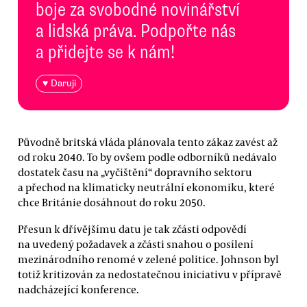
boje za svobodné novinářství
a lidská práva. Podpořte nás
a přidejte se k nám!
♥ Daruji
Původně britská vláda plánovala tento zákaz zavést až
od roku 2040. To by ovšem podle odborníků nedávalo
dostatek času na „vyčištění“ dopravního sektoru
a přechod na klimaticky neutrální ekonomiku, které
chce Británie dosáhnout do roku 2050.
Přesun k dřívějšímu datu je tak zčásti odpovědí
na uvedený požadavek a zčásti snahou o posílení
mezinárodního renomé v zelené politice. Johnson byl
totiž kritizován za nedostatečnou iniciativu v přípravě
nadcházející konference.