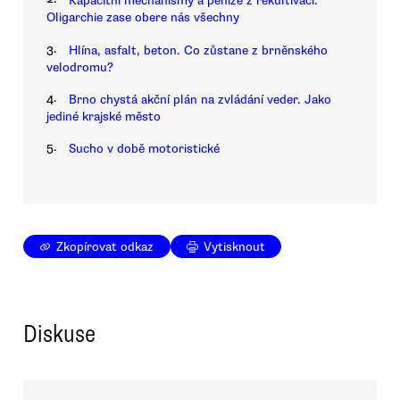
Kapacitní mechanismy a peníze z rekultivací.
Oligarchie zase obere nás všechny
3.
Hlína, asfalt, beton. Co zůstane z brněnského
velodromu?
4.
Brno chystá akční plán na zvládání veder. Jako
jediné krajské město
5.
Sucho v době motoristické
Zkopírovat odkaz
Vytisknout
Diskuse