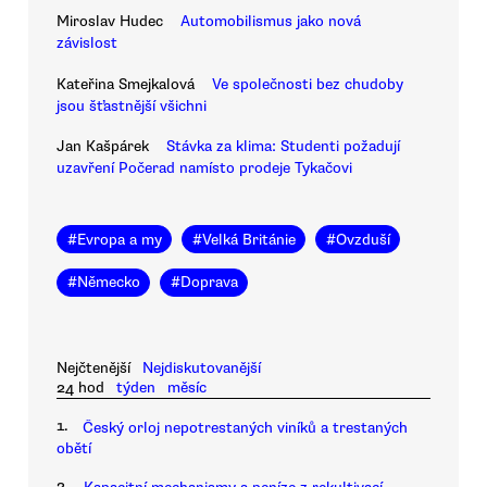
Miroslav Hudec
Automobilismus jako nová
závislost
Kateřina Smejkalová
Ve společnosti bez chudoby
jsou šťastnější všichni
Jan Kašpárek
Stávka za klima: Studenti požadují
uzavření Počerad namísto prodeje Tykačovi
#
Evropa a my
#
Velká Británie
#
Ovzduší
#
Německo
#
Doprava
Nejčtenější
Nejdiskutovanější
24 hod
týden
měsíc
1.
Český orloj nepotrestaných viníků a trestaných
obětí
2.