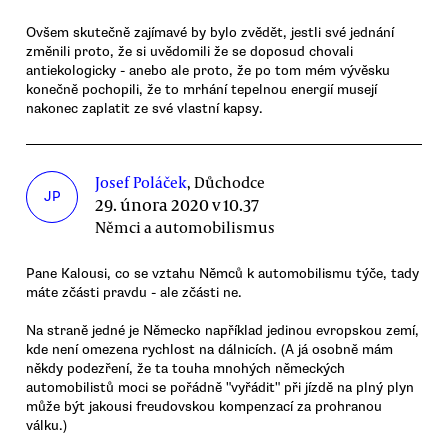
Ovšem skutečně zajímavé by bylo zvědět, jestli své jednání
změnili proto, že si uvědomili že se doposud chovali
antiekologicky - anebo ale proto, že po tom mém vývěsku
konečně pochopili, že to mrhání tepelnou energií musejí
nakonec zaplatit ze své vlastní kapsy.
Josef Poláček
, Důchodce
JP
29. února 2020 v 10.37
Němci a automobilismus
Pane Kalousi, co se vztahu Němců k automobilismu týče, tady
máte zčásti pravdu - ale zčásti ne.
Na straně jedné je Německo například jedinou evropskou zemí,
kde není omezena rychlost na dálnicích. (A já osobně mám
někdy podezření, že ta touha mnohých německých
automobilistů moci se pořádně "vyřádit" při jízdě na plný plyn
může být jakousi freudovskou kompenzací za prohranou
válku.)