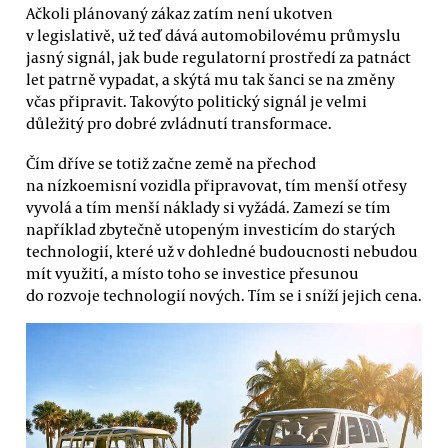
Ačkoli plánovaný zákaz zatím není ukotven
v legislativě, už teď dává automobilovému průmyslu
jasný signál, jak bude regulatorní prostředí za patnáct
let patrně vypadat, a skýtá mu tak šanci se na změny
včas připravit. Takovýto politický signál je velmi
důležitý pro dobré zvládnutí transformace.
Čím dříve se totiž začne země na přechod
na nízkoemisní vozidla připravovat, tím menší otřesy
vyvolá a tím menší náklady si vyžádá. Zamezí se tím
například zbytečně utopeným investicím do starých
technologií, které už v dohledné budoucnosti nebudou
mít využití, a místo toho se investice přesunou
do rozvoje technologií nových. Tím se i sníží jejich cena.