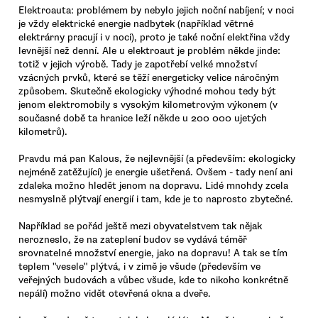
Elektroauta: problémem by nebylo jejich noční nabíjení; v noci
je vždy elektrické energie nadbytek (například větrné
elektrárny pracují i v noci), proto je také noční elektřina vždy
levnější než denní. Ale u elektroaut je problém někde jinde:
totiž v jejich výrobě. Tady je zapotřebí velké množství
vzácných prvků, které se těží energeticky velice náročným
způsobem. Skutečně ekologicky výhodné mohou tedy být
jenom elektromobily s vysokým kilometrovým výkonem (v
současné době ta hranice leží někde u 200 000 ujetých
kilometrů).
Pravdu má pan Kalous, že nejlevnější (a především: ekologicky
nejméně zatěžující) je energie ušetřená. Ovšem - tady není ani
zdaleka možno hledět jenom na dopravu. Lidé mnohdy zcela
nesmyslně plýtvají energií i tam, kde je to naprosto zbytečné.
Například se pořád ještě mezi obyvatelstvem tak nějak
nerozneslo, že na zateplení budov se vydává téměř
srovnatelné množství energie, jako na dopravu! A tak se tím
teplem "vesele" plýtvá, i v zimě je všude (především ve
veřejných budovách a vůbec všude, kde to nikoho konkrétně
nepálí) možno vidět otevřená okna a dveře.