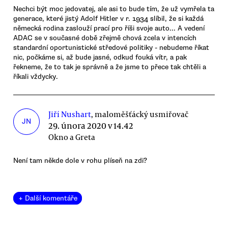
Nechci být moc jedovatej, ale asi to bude tím, že už vymřela ta
generace, které jistý Adolf Hitler v r. 1934 slíbil, že si každá
německá rodina zaslouží prací pro říši svoje auto... A vedení
ADAC se v současné době zřejmě chová zcela v intencích
standardní oportunistické středové politiky - nebudeme říkat
nic, počkáme si, až bude jasné, odkud fouká vítr, a pak
řekneme, že to tak je správně a že jsme to přece tak chtěli a
říkali vždycky.
Jiří Nushart
, maloměšťácký usmiřovač
JN
29. února 2020 v 14.42
Okno a Greta
Není tam někde dole v rohu plíseň na zdi?
+ Další komentáře