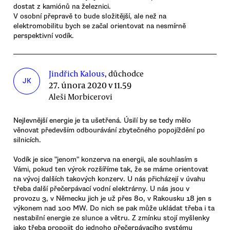
dostat z kamiónů na železnici.
V osobní přepravě to bude složitější, ale než na
elektromobilitu bych se začal orientovat na nesmírně
perspektivní vodík.
Jindřich Kalous
, důchodce
JK
27. února 2020 v 11.59
Aleši Morbicerovi
Nejlevnější energie je ta ušetřená. Úsilí by se tedy mělo
věnovat především odbourávání zbytečného popojíždění po
silnicích.
Vodík je sice "jenom" konzerva na energii, ale souhlasím s
Vámi, pokud ten výrok rozšíříme tak, že se máme orientovat
na vývoj dalších takových konzerv. U nás přicházejí v úvahu
třeba další přečerpávací vodní elektrárny. U nás jsou v
provozu 3, v Německu jich je už přes 80, v Rakousku 18 jen s
výkonem nad 100 MW. Do nich se pak může ukládat třeba i ta
nestabilní energie ze slunce a větru. Z zmínku stojí myšlenky
jako třeba propojit do jednoho přečerpávacího systému