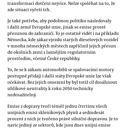
transformací dotčeni nejvíce. Nelze spoléhat na to, že
zde situaci vyřeší trh.
Je také potřeba, aby podobnou politiku následovaly
i další země Evropské unie, jinak se emise prostě
přesunou do zahraničí. To je ostatně vidět i na příkladu
Německa, kde zákaz vjezdu starých dieselových vozidel
v mnoha německých městech zapříčinil jejich přesun
do okolních zemí s laxnějším regulatorním
prostředím, včetně České republiky.
To, že se k zákazu automobilů se spalovacími motory
postupně přidají i další státy Evropské unie lze však
očekávat. Bez jejich omezení by byl totiž cíl dosáhnout
uhlíkové neutrality k roku 2050 technicky
nedosažitelný.
Emise z dopravy tvoří téměř jednu čtvrtinu všech
unijních emisí skleníkových plynů a sedmdesát
procent z nich je tvořeno právě silniční dopravou. Je to
navíc jediný ze sektorů, kde jsou dnes unijní emise