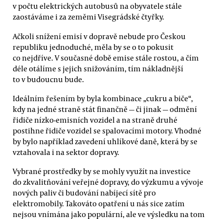
v počtu elektrických autobusů na obyvatele stále
zaostáváme i za zeměmi Visegrádské čtyřky.
Ačkoli snížení emisí v dopravě nebude pro Českou
republiku jednoduché, měla by se o to pokusit
co nejdříve. V současné době emise stále rostou, a čím
déle otálíme s jejich snižováním, tím nákladnější
to v budoucnu bude.
Ideálním řešením by byla kombinace „cukru a biče“,
kdy na jedné straně stát finančně — či jinak — odmění
řidiče nízko-emisních vozidel a na straně druhé
postihne řidiče vozidel se spalovacími motory. Vhodné
by bylo například zavedení uhlíkové daně, která by se
vztahovala i na sektor dopravy.
Vybrané prostředky by se mohly využít na investice
do zkvalitňování veřejné dopravy, do výzkumu a vývoje
nových paliv či budování nabíjecí sítě pro
elektromobily. Takováto opatření u nás sice zatím
nejsou vnímána jako populární, ale ve výsledku na tom