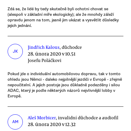
Zdá se, že lidé by tedy skutečně byli ochotni chovat se
(alespoň v základní míře ekologicky); ale že mnohdy záleží
opravdu jenom na tom, jasně jim ukázat a vysvětlit důsledky
jejich jednání.
Jindřich Kalous
, důchodce
JK
28. února 2020 v 10.51
Josefu Poláčkovi
Pokud jde o individuální automobilovou dopravu, tak v tomto
ohledu jsou Němci - daleko nejpilnější jezdiči v Evropě - zřejmě
nepoučitelní. A jejich postoje jsou důkladně podezděny i silou
ADAC, který je podle některých názorů nejvlivnější lobby v
Evropě.
Aleš Morbicer
, invalidní důchodce a audiofil
AM
28. února 2020 v 12.32