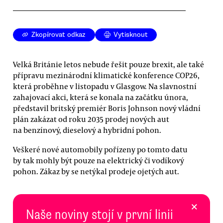
Zkopírovat odkaz
Vytisknout
Velká Británie letos nebude řešit pouze brexit, ale také
přípravu mezinárodní klimatické konference COP26,
která proběhne v listopadu v Glasgow. Na slavnostní
zahajovací akci, která se konala na začátku února,
představil britský premiér Boris Johnson nový vládní
plán zakázat od roku 2035 prodej nových aut
na benzínový, dieselový a hybridní pohon.
Veškeré nové automobily pořízeny po tomto datu
by tak mohly být pouze na elektrický či vodíkový
pohon. Zákaz by se netýkal prodeje ojetých aut.
×
Naše noviny stojí v první linii