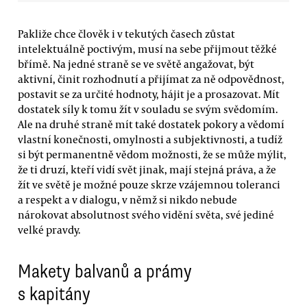
Pakliže chce člověk i v tekutých časech zůstat
intelektuálně poctivým, musí na sebe přijmout těžké
břímě. Na jedné straně se ve světě angažovat, být
aktivní, činit rozhodnutí a přijímat za ně odpovědnost,
postavit se za určité hodnoty, hájit je a prosazovat. Mít
dostatek síly k tomu žít v souladu se svým svědomím.
Ale na druhé straně mít také dostatek pokory a vědomí
vlastní konečnosti, omylnosti a subjektivnosti, a tudíž
si být permanentně vědom možnosti, že se může mýlit,
že ti druzí, kteří vidí svět jinak, mají stejná práva, a že
žít ve světě je možné pouze skrze vzájemnou toleranci
a respekt a v dialogu, v němž si nikdo nebude
nárokovat absolutnost svého vidění světa, své jediné
velké pravdy.
Makety balvanů a prámy
s kapitány