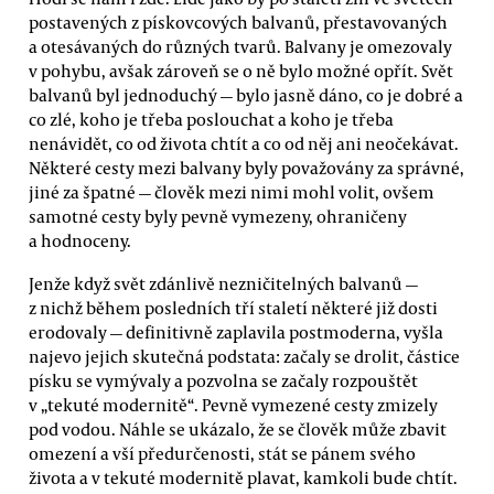
postavených z pískovcových balvanů, přestavovaných
a otesávaných do různých tvarů. Balvany je omezovaly
v pohybu, avšak zároveň se o ně bylo možné opřít. Svět
balvanů byl jednoduchý — bylo jasně dáno, co je dobré a
co zlé, koho je třeba poslouchat a koho je třeba
nenávidět, co od života chtít a co od něj ani neočekávat.
Některé cesty mezi balvany byly považovány za správné,
jiné za špatné — člověk mezi nimi mohl volit, ovšem
samotné cesty byly pevně vymezeny, ohraničeny
a hodnoceny.
Jenže když svět zdánlivě nezničitelných balvanů —
z nichž během posledních tří staletí některé již dosti
erodovaly — definitivně zaplavila postmoderna, vyšla
najevo jejich skutečná podstata: začaly se drolit, částice
písku se vymývaly a pozvolna se začaly rozpouštět
v „tekuté modernitě“. Pevně vymezené cesty zmizely
pod vodou. Náhle se ukázalo, že se člověk může zbavit
omezení a vší předurčenosti, stát se pánem svého
života a v tekuté modernitě plavat, kamkoli bude chtít.