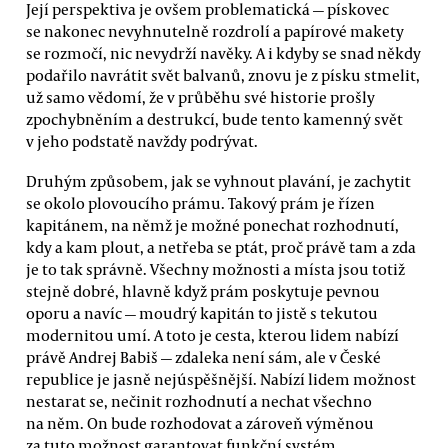
Její perspektiva je ovšem problematická — pískovec
se nakonec nevyhnutelně rozdrolí a papírové makety
se rozmočí, nic nevydrží navěky. A i kdyby se snad někdy
podařilo navrátit svět balvanů, znovu je z písku stmelit,
už samo vědomí, že v průběhu své historie prošly
zpochybněním a destrukcí, bude tento kamenný svět
v jeho podstatě navždy podrývat.
Druhým způsobem, jak se vyhnout plavání, je zachytit
se okolo plovoucího prámu. Takový prám je řízen
kapitánem, na němž je možné ponechat rozhodnutí,
kdy a kam plout, a netřeba se ptát, proč právě tam a zda
je to tak správně. Všechny možnosti a místa jsou totiž
stejně dobré, hlavně když prám poskytuje pevnou
oporu a navíc — moudrý kapitán to jistě s tekutou
modernitou umí. A toto je cesta, kterou lidem nabízí
právě Andrej Babiš — zdaleka není sám, ale v České
republice je jasně nejúspěšnější. Nabízí lidem možnost
nestarat se, nečinit rozhodnutí a nechat všechno
na něm. On bude rozhodovat a zároveň výměnou
za tuto možnost garantovat funkční systém.