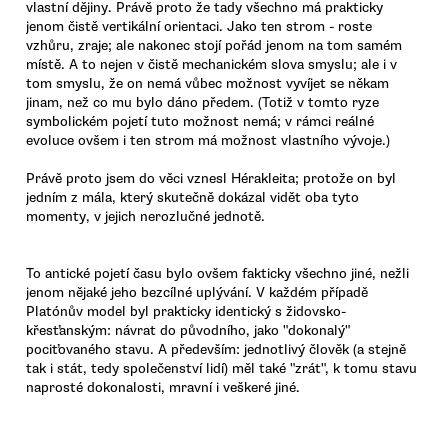
vlastní dějiny. Právě proto že tady všechno má prakticky
jenom čistě vertikální orientaci. Jako ten strom - roste
vzhůru, zraje; ale nakonec stojí pořád jenom na tom samém
místě. A to nejen v čistě mechanickém slova smyslu; ale i v
tom smyslu, že on nemá vůbec možnost vyvíjet se někam
jinam, než co mu bylo dáno předem. (Totiž v tomto ryze
symbolickém pojetí tuto možnost nemá; v rámci reálné
evoluce ovšem i ten strom má možnost vlastního vývoje.)
Právě proto jsem do věci vznesl Hérakleita; protože on byl
jedním z mála, který skutečně dokázal vidět oba tyto
momenty, v jejich nerozlučné jednotě.
To antické pojetí času bylo ovšem fakticky všechno jiné, nežli
jenom nějaké jeho bezcílné uplývání. V každém případě
Platónův model byl prakticky identický s židovsko-
křesťanským: návrat do původního, jako "dokonalý"
pociťovaného stavu. A především: jednotlivý člověk (a stejně
tak i stát, tedy společenství lidí) měl také "zrát", k tomu stavu
naprosté dokonalosti, mravní i veškeré jiné.