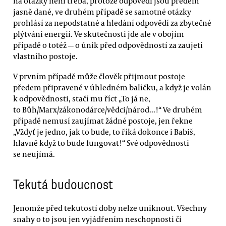
na otázky není třeba, protože odpovědi jsou předem
jasně dané, ve druhém případě se samotné otázky
prohlásí za nepodstatné a hledání odpovědí za zbytečné
plýtvání energií. Ve skutečnosti jde ale v obojím
případě o totéž — o únik před odpovědností za zaujetí
vlastního postoje.
V prvním případě může člověk přijmout postoje
předem připravené v úhledném balíčku, a když je volán
k odpovědnosti, stačí mu říct „To já ne,
to Bůh/Marx/zákonodárce/vědci/národ...!“ Ve druhém
případě nemusí zaujímat žádné postoje, jen řekne
„Vždyť je jedno, jak to bude, to říká dokonce i Babiš,
hlavně když to bude fungovat!“ Své odpovědnosti
se neujímá.
Tekutá budoucnost
Jenomže před tekutostí doby nelze uniknout. Všechny
snahy o to jsou jen vyjádřením neschopnosti či