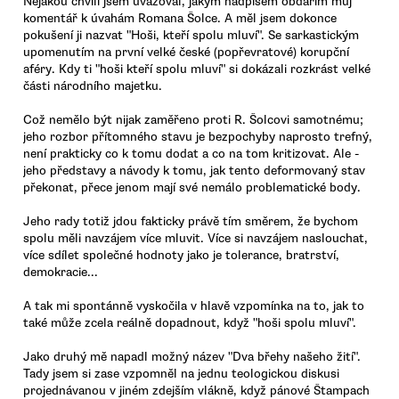
Nějakou chvíli jsem uvažoval, jakým nadpisem obdařím můj
komentář k úvahám Romana Šolce. A měl jsem dokonce
pokušení ji nazvat "Hoši, kteří spolu mluví". Se sarkastickým
upomenutím na první velké české (popřevratové) korupční
aféry. Kdy ti "hoši kteří spolu mluví" si dokázali rozkrást velké
části národního majetku.
Což nemělo být nijak zaměřeno proti R. Šolcovi samotnému;
jeho rozbor přítomného stavu je bezpochyby naprosto trefný,
není prakticky co k tomu dodat a co na tom kritizovat. Ale -
jeho představy a návody k tomu, jak tento deformovaný stav
překonat, přece jenom mají své nemálo problematické body.
Jeho rady totiž jdou fakticky právě tím směrem, že bychom
spolu měli navzájem více mluvit. Více si navzájem naslouchat,
více sdílet společné hodnoty jako je tolerance, bratrství,
demokracie...
A tak mi spontánně vyskočila v hlavě vzpomínka na to, jak to
také může zcela reálně dopadnout, když "hoši spolu mluví".
Jako druhý mě napadl možný název "Dva břehy našeho žití".
Tady jsem si zase vzpomněl na jednu teologickou diskusi
projednávanou v jiném zdejším vlákně, když pánové Štampach