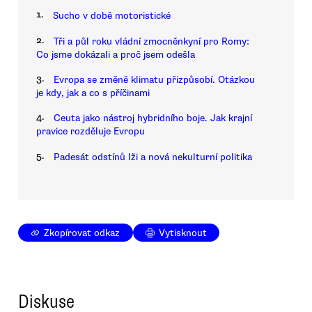
1.
Sucho v době motoristické
2.
Tři a půl roku vládní zmocněnkyní pro Romy:
Co jsme dokázali a proč jsem odešla
3.
Evropa se změně klimatu přizpůsobí. Otázkou
je kdy, jak a co s příčinami
4.
Ceuta jako nástroj hybridního boje. Jak krajní
pravice rozděluje Evropu
5.
Padesát odstínů lži a nová nekulturní politika
Zkopírovat odkaz
Vytisknout
Diskuse