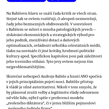
Na Babišovu hlavu se snáší řada kritik ze všech stran.
Stejně tak se ovšem rozšiřují, či alespoň nezmenšují,
řady jeho bezmezných obdivovatelů. V souvislosti
s Babišem se mluví o mnoha patologických jevech —
získávání ekonomických a strategických výhod pro
jeho podnik, zneužívání dotací a daňových
optimalizacích, ovládnutí několika celostátních médií,
tlaku na novináře či jiné kritiky, hrubnutí politické
kultury apod. Specifickou kapitolou jsou pak záležitosti
jeho trestního stíhání. Tyto jevy ovšem nejsou tím
nejproblematičtějším.
Skutečné nebezpečí Andreje Babiše a hnutí ANO spočívá
v jejich principiálním pojetí moci. Babišův přístup
k vládě je silně autoritativní. Nikoli v tom smyslu, že
by plánoval zrušit volby a legitimitu vlády odvozenou
od vůle lidu, nýbrž spíše v preferenci modelu
„zvoleného diktátora“, či v jemu bližším pojmosloví
„zvoleného ředitele firmy“.