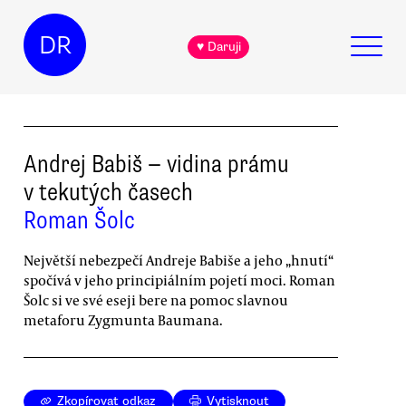
DR
♥ Daruji
Andrej Babiš — vidina prámu
v tekutých časech
Roman Šolc
Největší nebezpečí Andreje Babiše a jeho „hnutí“
spočívá v jeho principiálním pojetí moci. Roman
Šolc si ve své eseji bere na pomoc slavnou
metaforu Zygmunta Baumana.
Zkopírovat odkaz
Vytisknout