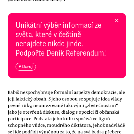
×
Unikátní výběr informací ze
světa, které v češtině
nenajdete nikde jinde.
Podpořte Deník Referendum!
♥ Daruji
Babiš nezpochybňuje formální aspekty demokracie, ale
její faktický obsah. S jeho osobou se spojuje idea vlády
pevné ruky, neomezované takovými „zbytečnostmi“
jako je otevřená diskuse, dialog s opozicí či občanská
participace. Podstata jeho kultu spočívá ve figuře
schopného vůdce, moudrého diktátora, jehož nadvládě
se lidé podřídí výměnou za to, že na svá bedra přebere