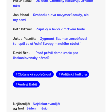
Peter Takáč
Disident Chomsky nastavuje zrkadlo
nám
Jan Motal
Svobodu slova nevymezí soudy, ale
my sami
Petr Bittner
Zápisky o levici v mrtvém bodě
Jakub Patočka
Zygmunt Bauman zosobňoval
to lepší ze střední Evropy minulého století
David Broul
Proč právě demokracie pro
československý národ?
#
Občanská společnost
#
Politická kultura
#
Andrej Babiš
Nejčtenější
Nejdiskutovanější
24 hod
týden
měsíc