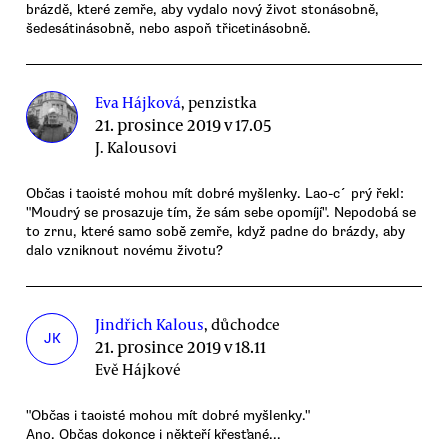
brázdě, které zemře, aby vydalo nový život stonásobně,
šedesátinásobně, nebo aspoň třicetinásobně.
Eva Hájková
, penzistka
21. prosince 2019 v 17.05
J. Kalousovi
Občas i taoisté mohou mít dobré myšlenky. Lao-c´ prý řekl:
"Moudrý se prosazuje tím, že sám sebe opomíjí". Nepodobá se
to zrnu, které samo sobě zemře, když padne do brázdy, aby
dalo vzniknout novému životu?
Jindřich Kalous
, důchodce
JK
21. prosince 2019 v 18.11
Evě Hájkové
"Občas i taoisté mohou mít dobré myšlenky."
Ano. Občas dokonce i někteří křesťané...