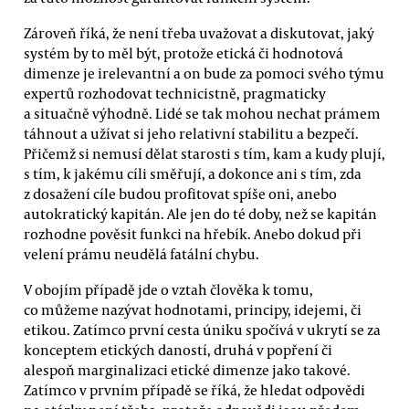
Zároveň říká, že není třeba uvažovat a diskutovat, jaký
systém by to měl být, protože etická či hodnotová
dimenze je irelevantní a on bude za pomoci svého týmu
expertů rozhodovat technicistně, pragmaticky
a situačně výhodně. Lidé se tak mohou nechat prámem
táhnout a užívat si jeho relativní stabilitu a bezpečí.
Přičemž si nemusí dělat starosti s tím, kam a kudy plují,
s tím, k jakému cíli směřují, a dokonce ani s tím, zda
z dosažení cíle budou profitovat spíše oni, anebo
autokratický kapitán. Ale jen do té doby, než se kapitán
rozhodne pověsit funkci na hřebík. Anebo dokud při
velení prámu neudělá fatální chybu.
V obojím případě jde o vztah člověka k tomu,
co můžeme nazývat hodnotami, principy, idejemi, či
etikou. Zatímco první cesta úniku spočívá v ukrytí se za
konceptem etických daností, druhá v popření či
alespoň marginalizaci etické dimenze jako takové.
Zatímco v prvním případě se říká, že hledat odpovědi