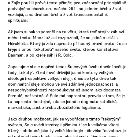
a Zajíc použili právě tento příměr, pro znázornění principiálně
podvojného charakteru našeho žití - na jednom břehu život
vezdejší, a na druhém břehu život transcendentální,
spirituální.
Až jsem si pak vzpomněl na tu větu, která teď stojí v záhlaví
mého textu. Mnozí už asi rozpoznali, že se jedná o citát z
Hérakleita. Který je zde naprosto příhodný právě proto, že se
kryje s onou "tekutostí" našeho světa, kterou konstatoval
Bauman, a po které sáhl i R. Šolc.
Zopakujme si ale napřed tenor Šulcových úvah: dnešní svět je
tedy "tekutý". Ztratil své dřívější jasné kontury velkých
ideologií (respektive velkých idejí); dnes se tyto dříve tak
dominantní ideje mohou ve své zdánlivé jednoznačnosti a
nezpochybnitelnosti reprodukovat už jenom jako dogmata.
Strnulá, neživotná. A Šulc má naprostou pravdu v tom, že je
tu naprosto lhostejné, zda se jedná o dogmata katolická,
marxistická, anebo třeba zbožštělého legalismu.
Jako druhou možnost, jak se vypořádat s tímto "tekutým"
světem, Šolc uvádí strategii přimknutí se k velkému vůdci.
Který - obdobně jako ty velké ideologie - člověka "osvobozuje"
od nutnosti sám hledat svou vlastní cestu životem, svou