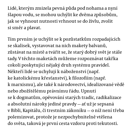
Lidé, kterým zmizela pevná půda pod nohama a nyní
šlapou vodu, se mohou uchýlit ke dvěma způsobům,
jak se vyhnout nutnosti vrhnout se do živlu, zvolit
si směr a plavat.
Tím prvním je uchýlit se k pozůstatkům rozpadajících
se skalisek, vystavovat na nich makety balvanů,
zůstávat na místě a tvářit se, že starý dobrý svět je stále
tady. V těchto maketách můžeme rozpoznávat takřka
cokoli poskytující nějaký druh systému pravidel.
Někteří lidé se uchylují k náboženství (např.
ke katolickému křesťanství), k filozofiím (např.
k marxismu), ale také k národovectví, idealizované vědě
nebo zbožštělému právnímu řádu. Upnutí
se k dogmatům, opěvování starých tradic, radikalizace
a absolutní nároky jediné pravdy — ať už je sepsaná
v Bibli, Kapitálu, či trestním zákoníku — o níž není třeba
polemizovat, protože je nezpochybnitelně vtělena
do světa, taková je první cesta vzdoru proti tekutosti.