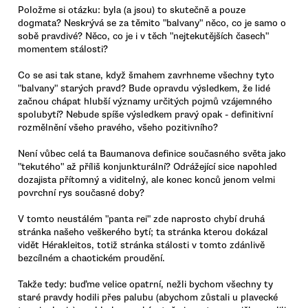
Položme si otázku: byla (a jsou) to skutečně a pouze
dogmata? Neskrývá se za těmito "balvany" něco, co je samo o
sobě pravdivé? Něco, co je i v těch "nejtekutějších časech"
momentem stálosti?
Co se asi tak stane, když šmahem zavrhneme všechny tyto
"balvany" starých pravd? Bude opravdu výsledkem, že lidé
začnou chápat hlubší významy určitých pojmů vzájemného
spolubytí? Nebude spíše výsledkem pravý opak - definitivní
rozmělnění všeho pravého, všeho pozitivního?
Není vůbec celá ta Baumanova definice současného světa jako
"tekutého" až příliš konjunkturální? Odrážející sice napohled
dozajista přítomný a viditelný, ale konec konců jenom velmi
povrchní rys současné doby?
V tomto neustálém "panta rei" zde naprosto chybí druhá
stránka našeho veškerého bytí; ta stránka kterou dokázal
vidět Hérakleitos, totiž stránka stálosti v tomto zdánlivě
bezcílném a chaotickém proudění.
Takže tedy: buďme velice opatrní, nežli bychom všechny ty
staré pravdy hodili přes palubu (abychom zůstali u plavecké