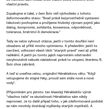
vlastní pravdu.
Zopakujme si také, v čem Šolc vidí východisko z tohoto
deformovaného stavu: "Snad právě bezprostředně vystaveni
tekutosti pochopíme a prožijeme hluboký význam pojmů jako
dialog, kompromis, solidarita, konsensus, odpovědnost,
tolerance, bratrství či demokracie."
Tady se nelze vyhnout otázce, jestli v tomto doufání není
obsaženo až příliš mnoho optimismu. A především: jestli to
zavržení, odhození všech těch "starých pravd" není až příliš
radikální. A jestli po tomto jejich naprostém odstranění
nevyhnutelně nebude následovat právě to utopení, kterému R.
Šulc chce zabránit.
A teď si uveďme celou, originální Hérakleitovu větu: "Když
vstupujeme do stejné řeky, proudí sem stále nové a nové
vody".
(Připomínám pro jistotu: ten klasický Hérakleitův výrok
"všechno teče" ve skutečnosti Hérakleitos sám nikdy
nepronesl. Je to další případ toho, v jak zdeformované podobě
se nám mnohdy dostávají myšlenky starých myslitelů. A