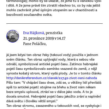
terminologie); mohlo by se ukázat, že jsme tu s vaničkou vylili
i dítě. A že jsme právě tím ztratili všechno to, co by nás ještě
mohlo zachránit před úplným utopením se v chaotičnosti a
bezcílnosti současného světa.
Eva Hájková
, penzistka
21. prosince 2019 v 14.17
Pane Poláčku,
já jsem kdysi ten obraz řeky (tekoucí vody) použila v jednom
svém článku. Ten obraz uplývající vody, která s sebou vše
odnáší, symbolizoval antické pojetí času. Zatímco hebrejské
pojetí času symbolizovalo semínko vsazené do země, z nějž
vyroste košatý strom, který vydá plody. Je to v tomto článku
http://denikreferendum.cz/clanek/21742-zivot-neni-nahoda
Píšu tam: "V chápání času dnes, zdá se, u většiny lidí převládá
spíš to antické pojetí: stojíme na břehu a život nám někam
beze smyslu uplouvá, ztrácí se v dálce jako voda. A to je
docela smutné. Hebrejské pojetí času jakožto zrání a naplnění
dává světu i člověku větší smysl."
Ten obraz stromu, zasazeného u tekoucích vod, se vyskytuje i