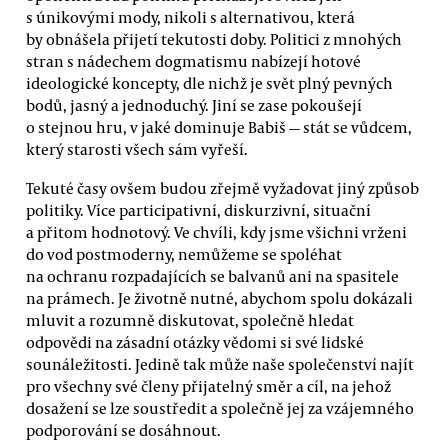
s únikovými mody, nikoli s alternativou, která
by obnášela přijetí tekutosti doby. Politici z mnohých
stran s nádechem dogmatismu nabízejí hotové
ideologické koncepty, dle nichž je svět plný pevných
bodů, jasný a jednoduchý. Jiní se zase pokoušejí
o stejnou hru, v jaké dominuje Babiš — stát se vůdcem,
který starosti všech sám vyřeší.
Tekuté časy ovšem budou zřejmě vyžadovat jiný způsob
politiky. Více participativní, diskurzivní, situační
a přitom hodnotový. Ve chvíli, kdy jsme všichni vrženi
do vod postmoderny, nemůžeme se spoléhat
na ochranu rozpadajících se balvanů ani na spasitele
na prámech. Je životně nutné, abychom spolu dokázali
mluvit a rozumně diskutovat, společně hledat
odpovědi na zásadní otázky vědomi si své lidské
sounáležitosti. Jedině tak může naše společenství najít
pro všechny své členy přijatelný směr a cíl, na jehož
dosažení se lze soustředit a společně jej za vzájemného
podporování se dosáhnout.