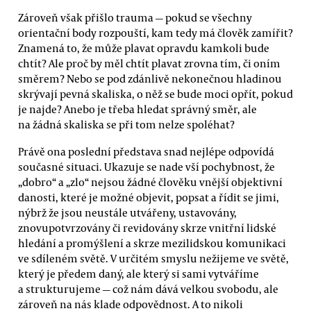
Zároveň však přišlo trauma — pokud se všechny
orientační body rozpouští, kam tedy má člověk zamířit?
Znamená to, že může plavat opravdu kamkoli bude
chtít? Ale proč by měl chtít plavat zrovna tím, či oním
směrem? Nebo se pod zdánlivě nekonečnou hladinou
skrývají pevná skaliska, o něž se bude moci opřít, pokud
je najde? Anebo je třeba hledat správný směr, ale
na žádná skaliska se při tom nelze spoléhat?
Právě ona poslední představa snad nejlépe odpovídá
současné situaci. Ukazuje se nade vší pochybnost, že
„dobro“ a „zlo“ nejsou žádné člověku vnější objektivní
danosti, které je možné objevit, popsat a řídit se jimi,
nýbrž že jsou neustále utvářeny, ustavovány,
znovupotvrzovány či revidovány skrze vnitřní lidské
hledání a promýšlení a skrze mezilidskou komunikaci
ve sdíleném světě. V určitém smyslu nežijeme ve světě,
který je předem daný, ale který si sami vytváříme
a strukturujeme — což nám dává velkou svobodu, ale
zároveň na nás klade odpovědnost. A to nikoli