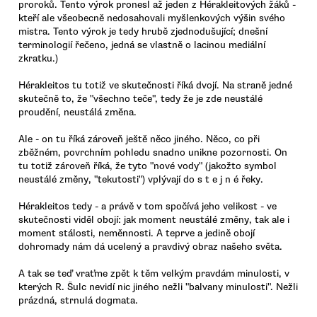
proroků. Tento výrok pronesl až jeden z Hérakleitových žáků -
kteří ale všeobecně nedosahovali myšlenkových výšin svého
mistra. Tento výrok je tedy hrubě zjednodušující; dnešní
terminologií řečeno, jedná se vlastně o lacinou mediální
zkratku.)
Hérakleitos tu totiž ve skutečnosti říká dvojí. Na straně jedné
skutečně to, že "všechno teče", tedy že je zde neustálé
proudění, neustálá změna.
Ale - on tu říká zároveň ještě něco jiného. Něco, co při
zběžném, povrchním pohledu snadno unikne pozornosti. On
tu totiž zároveň říká, že tyto "nové vody" (jakožto symbol
neustálé změny, "tekutosti") vplývají do s t e j n é řeky.
Hérakleitos tedy - a právě v tom spočívá jeho velikost - ve
skutečnosti viděl obojí: jak moment neustálé změny, tak ale i
moment stálosti, neměnnosti. A teprve a jedině obojí
dohromady nám dá ucelený a pravdivý obraz našeho světa.
A tak se teď vraťme zpět k těm velkým pravdám minulosti, v
kterých R. Šulc nevidí nic jiného nežli "balvany minulosti". Nežli
prázdná, strnulá dogmata.