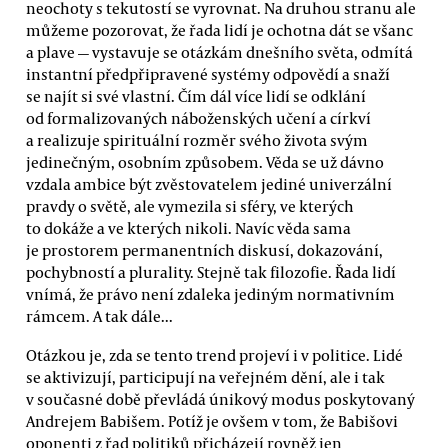
neochoty s tekutostí se vyrovnat. Na druhou stranu ale
můžeme pozorovat, že řada lidí je ochotna dát se všanc
a plave — vystavuje se otázkám dnešního světa, odmítá
instantní předpřipravené systémy odpovědí a snaží
se najít si své vlastní. Čím dál více lidí se odklání
od formalizovaných náboženských učení a církví
a realizuje spirituální rozměr svého života svým
jedinečným, osobním způsobem. Věda se už dávno
vzdala ambice být zvěstovatelem jediné univerzální
pravdy o světě, ale vymezila si sféry, ve kterých
to dokáže a ve kterých nikoli. Navíc věda sama
je prostorem permanentních diskusí, dokazování,
pochybností a plurality. Stejně tak filozofie. Řada lidí
vnímá, že právo není zdaleka jediným normativním
rámcem. A tak dále...
Otázkou je, zda se tento trend projeví i v politice. Lidé
se aktivizují, participují na veřejném dění, ale i tak
v současné době převládá únikový modus poskytovaný
Andrejem Babišem. Potíž je ovšem v tom, že Babišovi
oponenti z řad politiků přicházejí rovněž jen