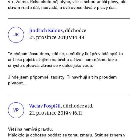
v 1. žalmu. Řeka okolo něj plyne, vítr s sebou unáší plevy, ale
strom roste dál, neuvadá, a své ovoce dává v pravý čas.
Jindřich Kalous
, důchodce
JK
21. prosince 2019 v 14.44
"V chápání času dnes, zdá se, u většiny lidí převládá spíš to
antické pojetí: stojíme na břehu a život nám někam beze
smyslu uplouvá, ztrácí se v dálce jako voda."
Jinde jsem připomněl taoisty. Ti navrhují s tím proudem
plynout...
Václav Pospíšil
, důchodce atd.
VP
21. prosince 2019 v 16.11
Většina nemívá pravdu.
Málokdo je ochoten poddat se tomu zmaru. Stát se zrnem v