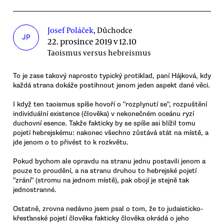
Josef Poláček
, Důchodce
JP
22. prosince 2019 v 12.10
Taoismus versus hebreismus
To je zase takový naprosto typický protiklad, paní Hájková, kdy
každá strana dokáže postihnout jenom jeden aspekt dané věci.
I když ten taoismus spíše hovoří o "rozplynutí se", rozpuštění
individuální existence (člověka) v nekonečném oceánu ryzí
duchovní esence. Takže fakticky by se spíše asi blížil tomu
pojetí hebrejskému: nakonec všechno zůstává stát na místě, a
jde jenom o to přivést to k rozkvětu.
Pokud bychom ale opravdu na stranu jednu postavili jenom a
pouze to proudění, a na stranu druhou to hebrejské pojetí
"zrání" (stromu na jednom místě), pak obojí je stejně tak
jednostranné.
Ostatně, zrovna nedávno jsem psal o tom, že to judaisticko-
křesťanské pojetí člověka fakticky člověka okrádá o jeho