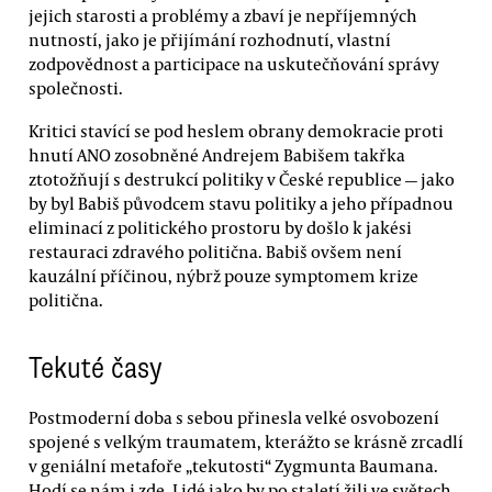
jejich starosti a problémy a zbaví je nepříjemných
nutností, jako je přijímání rozhodnutí, vlastní
zodpovědnost a participace na uskutečňování správy
společnosti.
Kritici stavící se pod heslem obrany demokracie proti
hnutí ANO zosobněné Andrejem Babišem takřka
ztotožňují s destrukcí politiky v České republice — jako
by byl Babiš původcem stavu politiky a jeho případnou
eliminací z politického prostoru by došlo k jakési
restauraci zdravého politična. Babiš ovšem není
kauzální příčinou, nýbrž pouze symptomem krize
politična.
Tekuté časy
Postmoderní doba s sebou přinesla velké osvobození
spojené s velkým traumatem, kterážto se krásně zrcadlí
v geniální metafoře „tekutosti“ Zygmunta Baumana.
Hodí se nám i zde. Lidé jako by po staletí žili ve světech