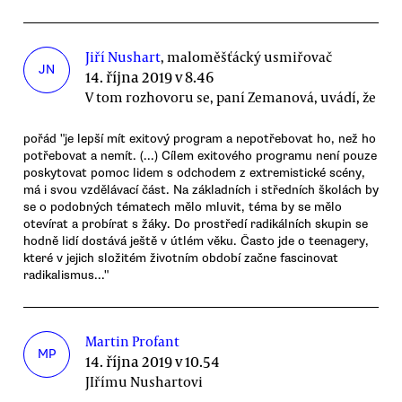
Jiří Nushart
, maloměšťácký usmiřovač
JN
14. října 2019 v 8.46
V tom rozhovoru se, paní Zemanová, uvádí, že
pořád "je lepší mít exitový program a nepotřebovat ho, než ho
potřebovat a nemít. (...) Cílem exitového programu není pouze
poskytovat pomoc lidem s odchodem z extremistické scény,
má i svou vzdělávací část. Na základních i středních školách by
se o podobných tématech mělo mluvit, téma by se mělo
otevírat a probírat s žáky. Do prostředí radikálních skupin se
hodně lidí dostává ještě v útlém věku. Často jde o teenagery,
které v jejich složitém životním období začne fascinovat
radikalismus..."
Martin Profant
MP
14. října 2019 v 10.54
JIřímu Nushartovi