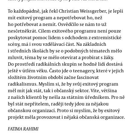
To každopádně, jak řekl Christian Weissgerber, je lepší
mít exitový program a nepotřebovat ho, než
ho potřebovat a nemít. Osvědčilo se nám to už
nesčetněkrát. Cílem exitového programu není pouze
poskytovat pomoc lidem s odchodem z extremistické
scény, má i svou vzdělávací část. Na základních
i středních školách by se o podobných tématech mělo
mluvit, téma by se mělo otevírat a probírat s žáky.
Do prostředí radikálních skupin se hodně lidí dostává
ještě v útlém věku. Často jde o teenagery, které v jejich
složitém životním období začne fascinovat
radikalismus. Myslím si, že by svůj exitový program
měl mít jak stát, tak i občanský sektor. Víte, většina
z našich klientů by nešla za státním úředníkem. Pro ně
byl stát nepřítelem, raději tedy jdou za nějakou
občanskou organizací. Proto si myslím, že by exitový
projekt měla provozovat i nějaká občanská organizace.
FATIMA RAHIMI