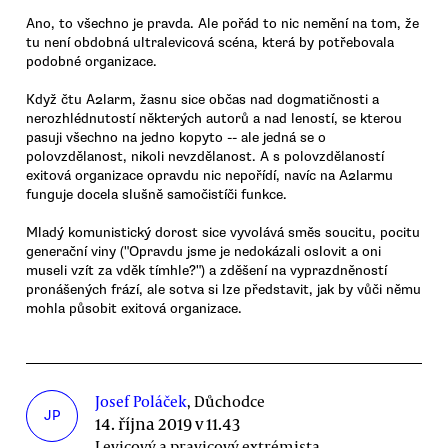
Ano, to všechno je pravda. Ale pořád to nic nemění na tom, že
tu není obdobná ultralevicová scéna, která by potřebovala
podobné organizace.
Když čtu A2larm, žasnu sice občas nad dogmatičnosti a
nerozhlédnutostí některých autorů a nad leností, se kterou
pasuji všechno na jedno kopyto -- ale jedná se o
polovzdělanost, nikoli nevzdělanost. A s polovzdělaností
exitová organizace opravdu nic nepořídí, navíc na A2larmu
funguje docela slušně samočistíči funkce.
Mladý komunistický dorost sice vyvolává směs soucitu, pocitu
generační viny ("Opravdu jsme je nedokázali oslovit a oni
museli vzít za vděk tímhle?") a zděšení na vyprazdněností
pronášených frází, ale sotva si lze představit, jak by vůči němu
mohla působit exitová organizace.
Josef Poláček
, Důchodce
JP
14. října 2019 v 11.43
Levicový a pravicový extrémista