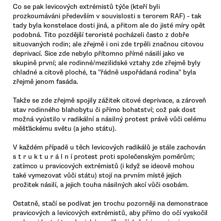
Co se pak levicových extrémistů týče (kteří byli
prozkoumáváni především v souvislosti s terorem RAF) - tak
tady byla konstelace dosti jiná, a přitom ale do jisté míry opět
podobná. Tito pozdější teroristé pocházeli často z dobře
situovaných rodin; ale zřejmě i oni zde trpěli značnou citovou
deprivací. Sice zde nebylo přítomno přímé násilí jako ve
skupině první; ale rodinné/mezilidské vztahy zde zřejmě byly
chladné a citově ploché, ta "řádně uspořádaná rodina" byla
zřejmě jenom fasáda.
Takže se zde zřejmě spojily zážitek citové deprivace, a zároveň
stav rodinného blahobytu či přímo bohatství; což pak dost
možná vyústilo v radikální a násilný protest právě vůči celému
měšťáckému světu (a jeho státu).
V každém případě u těch levicových radikálů je stále zachován
s t r u k t u r á l n í protest proti společenským poměrům;
zatímco u pravicových extrémistů (i když se ideově mohou
také vymezovat vůči státu) stojí na prvním místě jejich
prožitek násilí, a jejich touha násilných akcí vůči osobám.
Ostatně, stačí se podívat jen trochu pozorněji na demonstrace
pravicových a levicových extrémistů, aby přímo do očí vyskočil