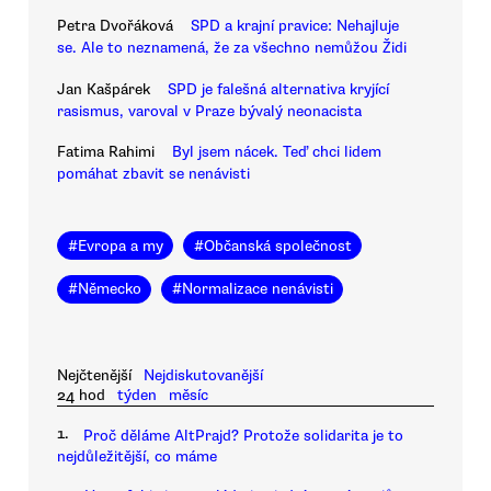
Petra Dvořáková
SPD a krajní pravice: Nehajluje
se. Ale to neznamená, že za všechno nemůžou Židi
Jan Kašpárek
SPD je falešná alternativa kryjící
rasismus, varoval v Praze bývalý neonacista
Fatima Rahimi
Byl jsem nácek. Teď chci lidem
pomáhat zbavit se nenávisti
#
Evropa a my
#
Občanská společnost
#
Německo
#
Normalizace nenávisti
Nejčtenější
Nejdiskutovanější
24 hod
týden
měsíc
1.
Proč děláme AltPrajd? Protože solidarita je to
nejdůležitější, co máme