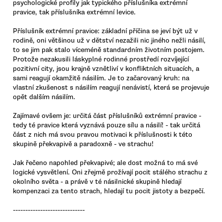
psychologické profily jak typického příslušníka extrémní
pravice, tak příslušníka extrémní levice.
Příslušník extrémní pravice: základní příčina se jeví být už v
rodině, oni většinou už v dětství nezažili nic jiného nežli násilí,
to se jim pak stalo víceméně standardním životním postojem.
Protože nezakusili láskyplné rodinné prostředí rozvíjející
pozitivní city, jsou krajně vznětliví v konfliktních situacích, a
sami reagují okamžitě násilím. Je to začarovaný kruh: na
vlastní zkušenost s násilím reagují nenávistí, která se projevuje
opět dalším násilím.
Zajímavé ovšem je: určitá část příslušníků extrémní pravice -
tedy té pravice která vyznává pouze sílu a násilí! - tak určitá
část z nich má svou pravou motivaci k příslušnosti k této
skupině překvapivě a paradoxně - ve strachu!
Jak řečeno napohled překvapivé; ale dost možná to má své
logické vysvětlení. Oni zřejmě prožívají pocit stálého strachu z
okolního světa - a právě v té násilnické skupině hledají
kompenzaci za tento strach, hledají tu pocit jistoty a bezpečí.
-----------------------------