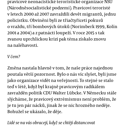
pravicové neonacistické teroristické organizace NSU
(Národněsocialistické podzemí). Pravicoví teroristé
v letech 2000 až 2007 zavraždili devět migrantů, jednu
policistku. Obviněni byli ze třiačtyřiceti pokusů
o vraždu, tří bombových útoků (Norimberk 1999, Kolín
2001 a 2004) a z patnácti loupeží. V roce 2015 s tak
zvanou uprchlickou krizi pak téma získalo znovu
na naléhavosti.
V čem?
Změna nastala hlavně v tom, že naše práce najednou
poutala větší pozornost. Bylo o nás víc slyšet, byli jsme
jako organizace vidět na veřejnosti. To stejné se stalo
teď v létě, když byl krajně pravicovým radikálem
zavražděn politik CDU Walter Lübcke. V Německu stále
slýcháme, že pravicový extrémismus není problém, že
je tu jen pár nácků, jinak že se nic hrozného neděje.
Bohužel se ukázalo, že děje.
Lidé se na vás obracejí, když se chtějí distancovat