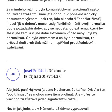
Za minulého režimu byla komunistickými funkcionáři často
používána fráze "musíme jít s dobou". V poněkud ironicky
posunutém významu pak ten, kdo si nechtěl "podělat život",
musel "jít s dobou", musel tedy flexibilně měnit svoji normalitu
podle požadavků doby, aby se nedostal do extrému, který by
ale v jiné zemi a v jiné době extrémem vůbec nebyl, byl by
normalitou. Co bylo extrémem a co bylo normalitou, to
určoval (kulturní) tlak režimu, například prostřednictvím
vzdělávání.
Josef Poláček
, Důchodce
JP
15. října 2019 v 14.25
Ale jistě, paní Hájková (a pane Nusharte), že ta "nenávist" a ten
"pocit hnusu" se mohou navzájem prolínat. Ale - přes to
všechno tu zůstává jeden signifikantní rozdíl.
Nevím jak jinde, ale v Německu už dávno vypracovali