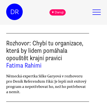
DR
♥ Daruji
Rozhovor: Chybí tu organizace,
která by lidem pomáhala
opouštět krajní pravici
Fatima Rahimi
Německá expertka Silke Garyová v rozhovoru
pro Deník Referendum říká: Je lepší mít exitový
program a nepotřebovat ho, než ho potřebovat
a nemít.