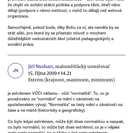
že chybí víc solidní státní politika a podpora těch, kteří něco
dělají (podpora v rámci institucí, v nichž to dělají) než exitová
organizace.
Samozřejmě, pokud bude, díky Bohu za ní, ale neměla by se
stát alibi, pro které by se přestalo mluvit o mnohem
důležitějších nedostatcích škol (včetně pedagogických) a
sociální práce.
Jiří Nushart
, maloměšťácký usmiřovač
JN
15. října 2019 v 14.21
Extrém (krajnost, maximum, minimum)
je extrémem VŮČI něčemu - vůči "normalitě". To, co je
považováno za "normální" se mění v závislosti na
společenském vývoji. "Normalita" se tedy mění v závislosti na
čase a na místě (historicky a geograficky).
Co bylo kdysi extrémem, může být dnes normalitou a naopak,
co bylo normální, to může být dnes extrémní; co je v nějaké
zemi zcela normální, to je třeba v jiné zemi extrémem...