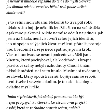
je nenávist hluboko vepsaná do těla i do mysli člověka.
Jak dlouho odchod ze scény běžně trvá podle vašich
zkušeností?
Je to velmi individuální. Někomu to trvá půl roku,
někdo s tím bojuje několik let. Záleží, co na scéně dělá
a jak moc je aktivní. Nikdo nemůže odejít najednou. Jak
jsem už říkala, nenávist tvoří celou jejich identitu,
je s ní spojen celý jejich život, myšlení, přátelé, postoje,
vše. Uvědomit si, že je něco špatně, je první krok.
Vlastní motivace se nesmí podceňovat. Měli jsme
klienta, který pochyboval, ale k odchodu z krajně
pravicové scény nebyl rozhodnutý. Chodil k nám
několik měsíců, než se to hnulo. Musíme si uvědomit,
že člověk, který opouští scénu, bojuje sám se sebou,
uvnitř sebe i se svým okolím. Je to tak — ideologie
ovládne mysl i tělo.
Umím si představit, jak složitý proces to může být
nejen pro psychiku člověka. Co všechno váš projekt
osobě, která se rozhodne opustit scénu, nabízí?