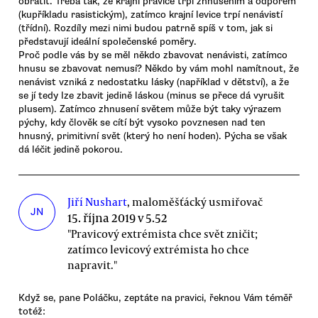
obrátit. Třeba tak, že krajní pravice trpí zhnusením a odporem
(kupříkladu rasistickým), zatímco krajní levice trpí nenávistí
(třídní). Rozdíly mezi nimi budou patrně spíš v tom, jak si
představují ideální společenské poměry.
Proč podle vás by se měl někdo zbavovat nenávisti, zatímco
hnusu se zbavovat nemusí? Někdo by vám mohl namítnout, že
nenávist vzniká z nedostatku lásky (například v dětství), a že
se jí tedy lze zbavit jedině láskou (minus se přece dá vyrušit
plusem). Zatímco zhnusení světem může být taky výrazem
pýchy, kdy člověk se cítí být vysoko povznesen nad ten
hnusný, primitivní svět (který ho není hoden). Pýcha se však
dá léčit jedině pokorou.
Jiří Nushart
, maloměšťácký usmiřovač
JN
15. října 2019 v 5.52
"Pravicový extrémista chce svět zničit;
zatímco levicový extrémista ho chce
napravit."
Když se, pane Poláčku, zeptáte na pravici, řeknou Vám téměř
totéž: