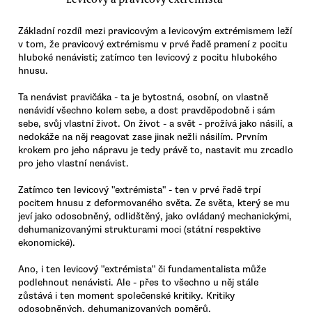
Základní rozdíl mezi pravicovým a levicovým extrémismem leží
v tom, že pravicový extrémismu v prvé řadě pramení z pocitu
hluboké nenávisti; zatímco ten levicový z pocitu hlubokého
hnusu.
Ta nenávist pravičáka - ta je bytostná, osobní, on vlastně
nenávidí všechno kolem sebe, a dost pravděpodobně i sám
sebe, svůj vlastní život. On život - a svět - prožívá jako násilí, a
nedokáže na něj reagovat zase jinak nežli násilím. Prvním
krokem pro jeho nápravu je tedy právě to, nastavit mu zrcadlo
pro jeho vlastní nenávist.
Zatímco ten levicový "extrémista" - ten v prvé řadě trpí
pocitem hnusu z deformovaného světa. Ze světa, který se mu
jeví jako odosobněný, odlidštěný, jako ovládaný mechanickými,
dehumanizovanými strukturami moci (státní respektive
ekonomické).
Ano, i ten levicový "extrémista" či fundamentalista může
podlehnout nenávisti. Ale - přes to všechno u něj stále
zůstává i ten moment společenské kritiky. Kritiky
odosobněných, dehumanizovaných poměrů.