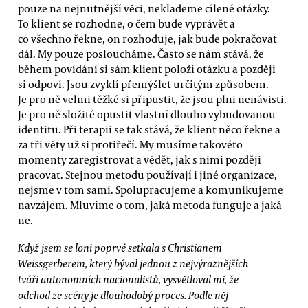
pouze na nejnutnější věci, neklademe cílené otázky.
To klient se rozhodne, o čem bude vyprávět a
co všechno řekne, on rozhoduje, jak bude pokračovat
dál. My pouze posloucháme. Často se nám stává, že
během povídání si sám klient položí otázku a později
si odpoví. Jsou zvyklí přemýšlet určitým způsobem.
Je pro ně velmi těžké si připustit, že jsou plni nenávisti.
Je pro ně složité opustit vlastní dlouho vybudovanou
identitu. Při terapii se tak stává, že klient něco řekne a
za tři věty už si protiřečí. My musíme takovéto
momenty zaregistrovat a vědět, jak s nimi později
pracovat. Stejnou metodu používají i jiné organizace,
nejsme v tom sami. Spolupracujeme a komunikujeme
navzájem. Mluvíme o tom, jaká metoda funguje a jaká
ne.
Když jsem se loni poprvé setkala s Christianem
Weissgerberem, který býval jednou z nejvýraznějších
tváři autonomních nacionalistů, vysvětloval mi, že
odchod ze scény je dlouhodobý proces. Podle něj