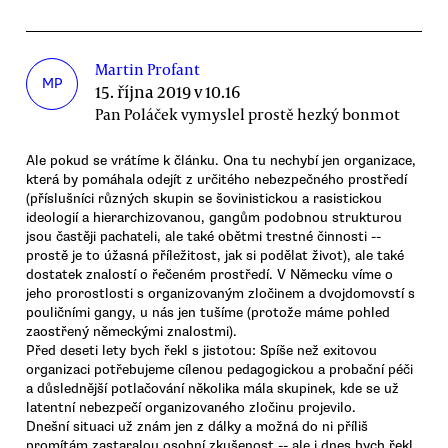
Martin Profant
MP
15. října 2019 v 10.16
Pan Poláček vymyslel prostě hezký bonmot
Ale pokud se vrátíme k článku. Ona tu nechybí jen organizace,
která by pomáhala odejít z určitého nebezpečného prostředí
(příslušníci různých skupin se šovinistickou a rasistickou
ideologií a hierarchizovanou, gangům podobnou strukturou
jsou častěji pachateli, ale také obětmi trestné činnosti --
prostě je to úžasná příležitost, jak si podělat život), ale také
dostatek znalostí o řečeném prostředí. V Německu víme o
jeho prorostlosti s organizovaným zločinem a dvojdomovstí s
pouličními gangy, u nás jen tušíme (protože máme pohled
zaostřený německými znalostmi).
Před deseti lety bych řekl s jistotou: Spíše než exitovou
organizaci potřebujeme cílenou pedagogickou a probační péči
a důslednější potlačování několika mála skupinek, kde se už
latentní nebezpečí organizovaného zločinu projevilo.
Dnešní situaci už znám jen z dálky a možná do ni příliš
promítám zastaralou osobní zkušenost -- ale i dnes bych řekl,