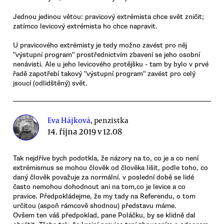
Jednou jedinou větou: pravicový extrémista chce svět zničit;
zatímco levicový extrémista ho chce napravit.
U pravicového extrémisty je tedy možno zavést pro něj
"výstupní program" prostřednictvím zbavení se jeho osobní
nenávisti. Ale u jeho levicového protějšku - tam by bylo v prvé
řadě zapotřebí takový "výstupní program" zavést pro celý
jsoucí (odlidštěný) svět.
Eva Hájková
, penzistka
14. října 2019 v 12.08
Tak nejdříve bych podotkla, že názory na to, co je a co není
extrémismus se mohou člověk od člověka lišit, podle toho, co
daný člověk považuje za normální. v poslední době se lidé
často nemohou dohodnout ani na tom,co je levice a co
pravice. Předpokládejme, že my tady na Referendu, o tom
určitou (aspoň rámcově shodnou) představu máme.
Ovšem ten váš předpoklad, pane Poláčku, by se klidně dal