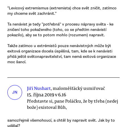
"Levicový extremismus (extremista) chce svět zničit, zatímco
my chceme svět zachránit."
Ta nenávist je tedy "potřebná" v procesu nápravy světa - ke
zničení toho pokaženého (toho, co se předtím nenávistí
pokazilo), aby se to potom mohlo (rozumem) napravit.
Takže zatímco u extrémistů pouze nenávistných může být
exitová organizace docela úspěšná, tam, kde se k nenávisti
přidá ještě světonapravitelství, tam nemá exitová organizace
moc šancí.
Jiří Nushart
, maloměšťácký usmiřovač
JN
15. října 2019 v 6.16
Představte si, pane Poláčku, že by třeba (nedej
bože) existoval Bůh,
samozřejmě všemohoucí, a chtěl by napravit svět. Jak by to
udělal?