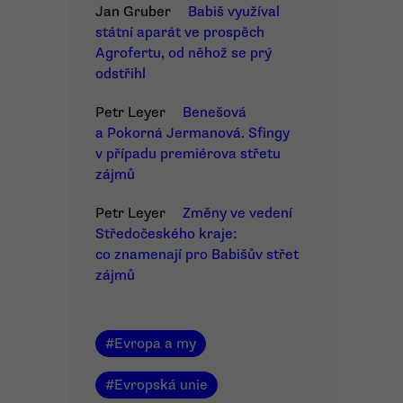
Jan Gruber
Babiš využíval
státní aparát ve prospěch
Agrofertu, od něhož se prý
odstřihl
Petr Leyer
Benešová
a Pokorná Jermanová. Sfingy
v případu premiérova střetu
zájmů
Petr Leyer
Změny ve vedení
Středočeského kraje:
co znamenají pro Babišův střet
zájmů
#
Evropa a my
#
Evropská unie