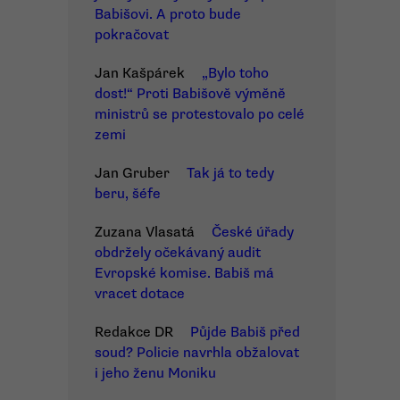
Babišovi. A proto bude
pokračovat
Jan Kašpárek
„Bylo toho
dost!“ Proti Babišově výměně
ministrů se protestovalo po celé
zemi
Jan Gruber
Tak já to tedy
beru, šéfe
Zuzana Vlasatá
České úřady
obdržely očekávaný audit
Evropské komise. Babiš má
vracet dotace
Redakce DR
Půjde Babiš před
soud? Policie navrhla obžalovat
i jeho ženu Moniku