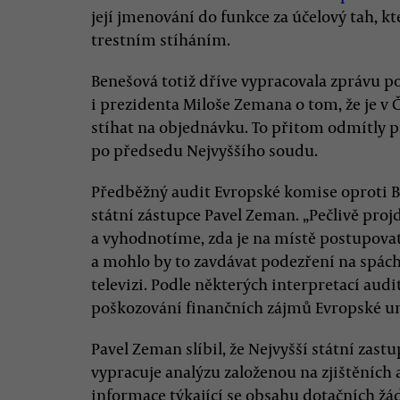
její jmenování do funkce za účelový tah, 
trestním stíháním.
Benešová totiž dříve vypracovala zprávu p
i prezidenta Miloše Zemana o tom, že je v
stíhat na objednávku. To přitom odmítly p
po předsedu Nejvyššího soudu.
Předběžný audit Evropské komise oproti B
státní zástupce Pavel Zeman. „Pečlivě pr
a vyhodnotíme, zda je na místě postupovat 
a mohlo by to zavdávat podezření na spáchá
televizi. Podle některých interpretací audi
poškozování finančních zájmů Evropské u
Pavel Zeman slíbil, že Nejvyšší státní zast
vypracuje analýzu založenou na zjištěních 
informace týkající se obsahu dotačních žád