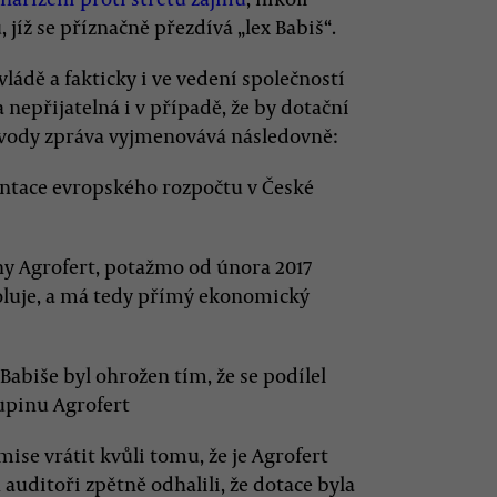
 jíž se příznačně přezdívá „lex Babiš“.
vládě a fakticky i ve vedení společností
 nepřijatelná i v případě, že by dotační
Důvody zpráva vyjmenovává následovně:
entace evropského rozpočtu v České
ny Agrofert, potažmo od února 2017
oluje, a má tedy přímý ekonomický
abiše byl ohrožen tím, že se podílel
kupinu Agrofert
se vrátit kvůli tomu, že je Agrofert
auditoři zpětně odhalili, že dotace byla