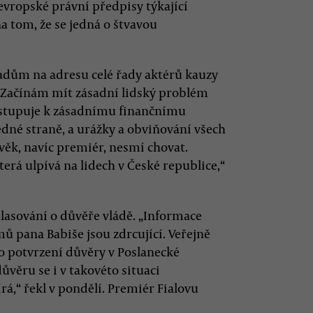
evropské právní předpisy týkající
na tom, že se jedná o štvavou
adům na adresu celé řady aktérů kauzy
. „Začínám mít zásadní lidský problém
řistupuje k zásadnímu finančnímu
edné straně, a urážky a obviňování všech
ověk, navíc premiér, nesmí chovat.
terá ulpívá na lidech v České republice,“
hlasování o důvěře vládě. „Informace
ů pana Babiše jsou zdrcující. Veřejně
o potvrzení důvěry v Poslanecké
důvěru se i v takovéto situaci
á,“ řekl v pondělí. Premiér Fialovu