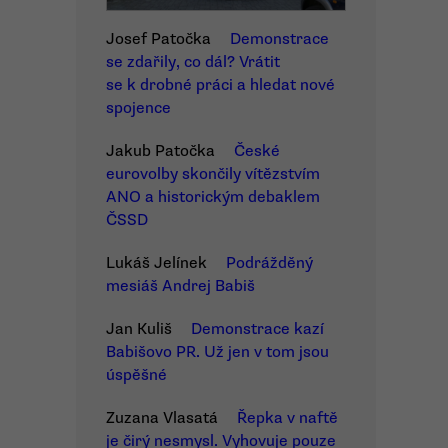
Josef Patočka
Demonstrace
se zdařily, co dál? Vrátit
se k drobné práci a hledat nové
spojence
Jakub Patočka
České
eurovolby skončily vítězstvím
ANO a historickým debaklem
ČSSD
Lukáš Jelínek
Podrážděný
mesiáš Andrej Babiš
Jan Kuliš
Demonstrace kazí
Babišovo PR. Už jen v tom jsou
úspěšné
Zuzana Vlasatá
Řepka v naftě
je čirý nesmysl. Vyhovuje pouze