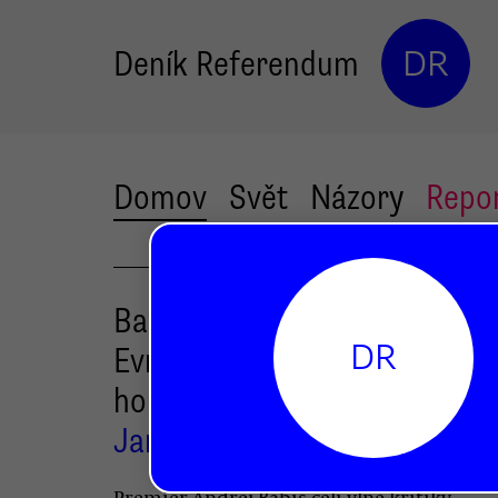
Deník Referendum
DR
Domov
Svět
Názory
Repo
Babiš je po zveřejnění auditu
DR
Evropské komise v obležení. 
ho jen Agrofert
Jan Kašpárek
Premiér Andrej Babiš čelí vlně kritiky