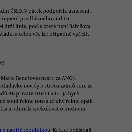
vládní ČSSD. V pátek podpořila usnesení,
eřejnění předběžného auditu.
drží linie, podle které není Babišova
ládu, a celou věc lze případně vyřešit
je
 Marie Benešová (nestr. za ANO).
 požadavky novely o střetu zájmů tím, že
ů AB private trust I a II. „Já bych
den soud řekne toto a druhý řekne opak,
řekla a odmítla spekulovat o možném
uje napříč republikou
. Kritici pokládají