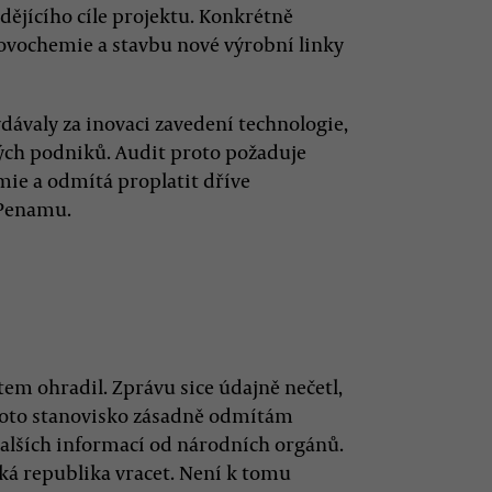
dějícího cíle projektu. Konkrétně
Lovochemie a stavbu nové výrobní linky
dávaly za inovaci zavedení technologie,
kých podniků. Audit proto požaduje
mie a odmítá proplatit dříve
 Penamu.
em ohradil. Zprávu sice údajně nečetl,
„Toto stanovisko zásadně odmítám
dalších informací od národních orgánů.
á republika vracet. Není k tomu