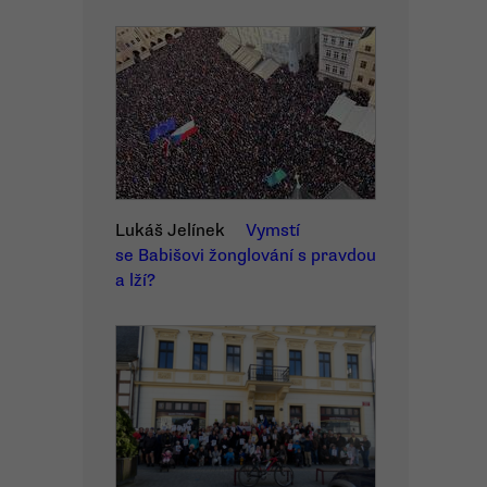
Lukáš Jelínek
Vymstí
se Babišovi žonglování s pravdou
a lží?