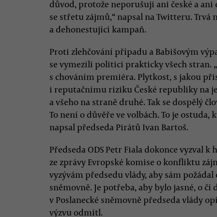
důvod, protože neporušuji ani české a ani 
se střetu zájmů,“ napsal na Twitteru. Trvá 
a dehonestující kampaň.
Proti zlehčování případu a Babišovým výp
se vymezili politici prakticky všech stran
s chováním premiéra. Plytkost, s jakou p
i reputačnímu riziku České republiky na j
a všeho na straně druhé. Tak se dospělý čl
To není o důvěře ve volbách. To je ostuda, k
napsal předseda Pirátů Ivan Bartoš.
Předseda ODS Petr Fiala dokonce vyzval k 
ze zprávy Evropské komise o konfliktu zájm
vyzývám předsedu vlády, aby sám požádal 
sněmovně. Je potřeba, aby bylo jasné, o čí 
v Poslanecké sněmovně předseda vlády opír
výzvu odmítl.