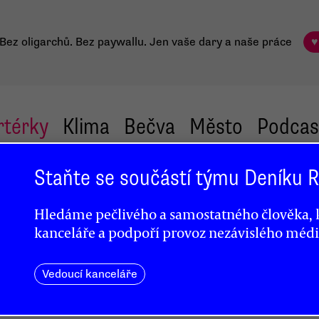
Bez oligarchů. Bez paywallu.
Jen vaše dary a naše práce
♥
rtérky
Klima
Bečva
Město
Podcas
Staňte se součástí týmu Deníku
Hledáme pečlivého a samostatného člověka, k
Hájí
kanceláře a podpoří provoz nezávislého médi
Vedoucí kanceláře