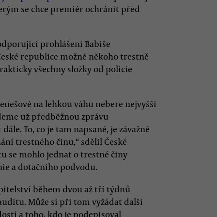
kterým se chce premiér ochránit před
odporující prohlášení Babiše
 České republice možné někoho trestně
rakticky všechny složky od policie
enešové na lehkou váhu nebere nejvyšší
ojdeme už předběžnou zprávu
dále. To, co je tam napsané, je závažné
ní trestného činu,“ sdělil České
tu se mohlo jednat o trestné činy
nie a dotačního podvodu.
upitelství během dvou až tří týdnů
auditu. Může si při tom vyžádat další
ostí a toho, kdo je podepisoval