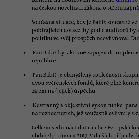
na českou novelizaci zákona o střetu zájmů,
Současná situace, kdy je Babiš současně ve 
pobírajících dotace, by podle auditorů byla
politiku ve svůj prospěch neovlivňoval. 
Pan Babiš byl aktivně zapojen do implem
republice
Pan Babiš je obmyšlený společností skupi
dvou svěřenských fondů, které plně kontr
zájem na (jejich) úspěchu
Nestranný a objektivní výkon funkcí pana B
na rozhodnutích, jež současně ovlivnily s
Celkem sedmnáct dotací chce Evropská komi
obdržel po únoru 2017. V dalších případech 