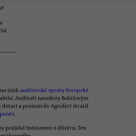
ké
ce
ční
i na únik
auditorské zprávy Evropské
abiše. Auditoři navzdory Babišovým
 dotací a premiérův Agrofert ztratil
 peněz
.
aby požádal Sněmovnu o důvěru. Ten
 nezákonného.