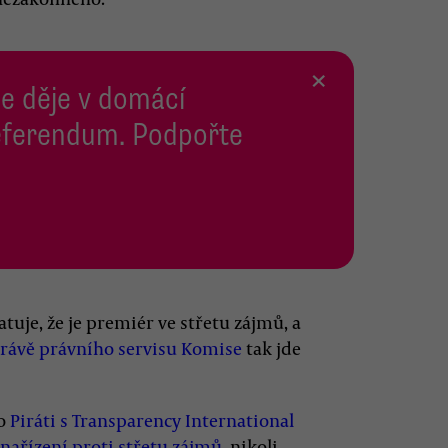
×
se děje v domácí
 Referendum. Podpořte
uje, že je premiér ve střetu zájmů, a
právě právního servisu Komise
tak jde
ko
Piráti s Transparency International
nařízení proti střetu zájmů
, nikoli