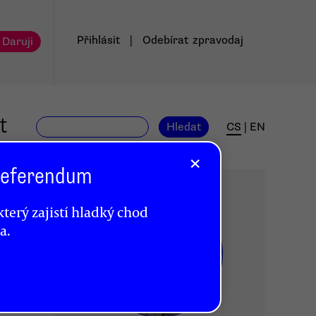
Přihlásit
|
Odebírat
zpravodaj
 Daruji
t
Hledat
CS
|
EN
×
 Referendum
terý zajistí hladký chod
a.