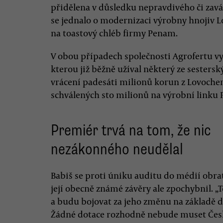
přidělena v důsledku nepravdivého či zavá
se jednalo o modernizaci výrobny hnojiv 
na toastový chléb firmy Penam.
V obou případech společnosti Agrofertu vy
kterou již běžně užíval některý ze sesters
vrácení padesáti milionů korun z Lovoche
schválených sto milionů na výrobní linku
Premiér trvá na tom, že nic
nezákonného neudělal
Babiš se proti úniku auditu do médií obrat
její obecně známé závěry ale zpochybnil. 
a budu bojovat za jeho změnu na základě 
Žádné dotace rozhodně nebude muset Česk