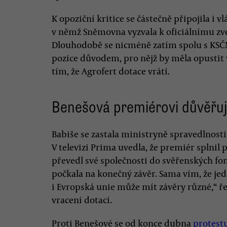
K opoziční kritice se částečně připojila i 
v němž Sněmovna vyzvala k oficiálnímu zv
Dlouhodobě se nicméně zatím spolu s KSČM 
pozice důvodem, pro nějž by měla opustit v
tím, že Agrofert dotace vrátí.
Benešová premiérovi důvěřu
Babiše se zastala ministryně spravedlnosti
V televizi Prima uvedla, že premiér splnil
převedl své společnosti do svěřenských fond
počkala na konečný závěr. Sama vím, že je
i Evropská unie může mít závěry různé,“ 
vracení dotací.
Proti Benešové se od konce dubna
protest