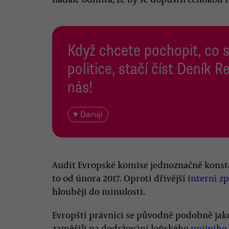
Když chcete pochopit, co 
politice, stačí číst Deník
nás!
♥ Daruji
Audit Evropské komise jednoznačně konstat
to od února 2017. Oproti dřívější
interní z
hlouběji do minulosti.
Evropští právníci se původně podobně ja
zaměřili na dodržování loňského
unijního 