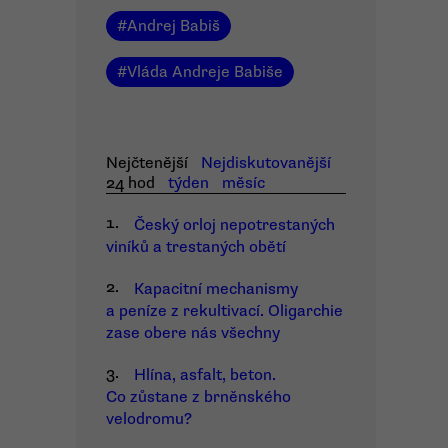
#
Andrej Babiš
#
Vláda Andreje Babiše
Nejčtenější
Nejdiskutovanější
24 hod
týden
měsíc
1.
Český orloj nepotrestaných
viníků a trestaných obětí
2.
Kapacitní mechanismy
a peníze z rekultivací. Oligarchie
zase obere nás všechny
3.
Hlína, asfalt, beton.
Co zůstane z brněnského
velodromu?