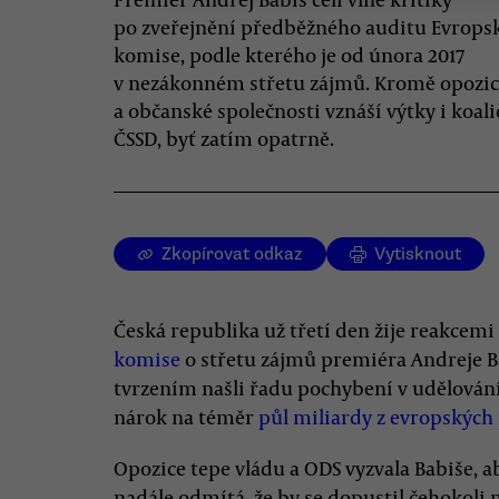
po zveřejnění předběžného auditu Evrops
komise, podle kterého je od února 2017
v nezákonném střetu zájmů. Kromě opozi
a občanské společnosti vznáší výtky i koali
ČSSD, byť zatím opatrně.
Zkopírovat odkaz
Vytisknout
Česká republika už třetí den žije reakcem
komise
o střetu zájmů premiéra Andreje B
tvrzením našli řadu pochybení v udělování
nárok na téměr
půl miliardy z evropských
Opozice tepe vládu a ODS vyzvala Babiše, 
nadále odmítá, že by se dopustil čehokoli