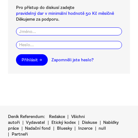
Pro přístup do diskusí zadejte
pravidelný dar v minimální hodnotě 50 Kč měsíčně
Děkujeme za podporu.
Přihlásit →
Zapomněli jste heslo?
Deník Referendum:
Redakce
|
Všichni
autoři
|
Vydavatel
|
Etický kodex
|
Diskuse
|
Nabídky
práce
|
Nadační fond
|
Bluesky
|
Inzerce
|
null
|
Partneři