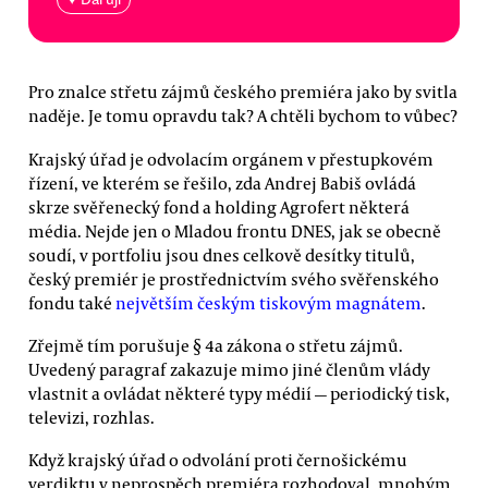
Pro znalce střetu zájmů českého premiéra jako by svitla
naděje. Je tomu opravdu tak? A chtěli bychom to vůbec?
Krajský úřad je odvolacím orgánem v přestupkovém
řízení, ve kterém se řešilo, zda Andrej Babiš ovládá
skrze svěřenecký fond a holding Agrofert některá
média. Nejde jen o Mladou frontu DNES, jak se obecně
soudí, v portfoliu jsou dnes celkově desítky titulů,
český premiér je prostřednictvím svého svěřenského
fondu také
největším českým tiskovým magnátem
.
Zřejmě tím porušuje § 4a zákona o střetu zájmů.
Uvedený paragraf zakazuje mimo jiné členům vlády
vlastnit a ovládat některé typy médií — periodický tisk,
televizi, rozhlas.
Když krajský úřad o odvolání proti černošickému
verdiktu v neprospěch premiéra rozhodoval, mnohým