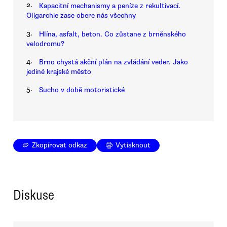
2.
Kapacitní mechanismy a peníze z rekultivací.
Oligarchie zase obere nás všechny
3.
Hlína, asfalt, beton. Co zůstane z brněnského
velodromu?
4.
Brno chystá akční plán na zvládání veder. Jako
jediné krajské město
5.
Sucho v době motoristické
Zkopírovat odkaz
Vytisknout
Diskuse