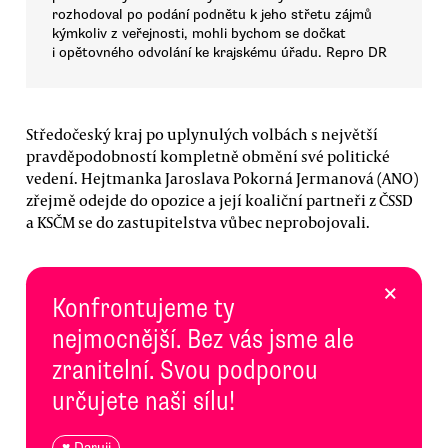
rozhodoval po podání podnětu k jeho střetu zájmů
kýmkoliv z veřejnosti, mohli bychom se dočkat
i opětovného odvolání ke krajskému úřadu. Repro DR
Středočeský kraj po uplynulých volbách s největší
pravděpodobností kompletně obmění své politické
vedení. Hejtmanka Jaroslava Pokorná Jermanová (ANO)
zřejmě odejde do opozice a její koaliční partneři z ČSSD
a KSČM se do zastupitelstva vůbec neprobojovali.
×
Konfrontujeme ty
nejmocnější. Bez vás jsme ale
zranitelní. Svou podporou
určujete naši sílu!
♥ Daruji