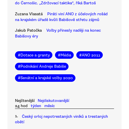
do Černošic. „Zdržovací taktika“, říká Bartoš
Zuzana Vlasatá
Piráti viní ANO z účelových rošád
na krajském úřadě kvůli Babišově střetu zájmů
Jakub Patočka
Volby přinesly naději na konec
Babišovy éry
#
Dotace a granty
#
Média
#
ANO 2011
#
Podnikání Andreje Babiše
#
Senátní a krajské volby 2020
Nejčtenější
Nejdiskutovanější
24 hod
týden
měsíc
1.
Český orloj nepotrestaných viníků a trestaných
obětí