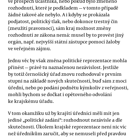
ve prospěch účastníka, nebo pokud bylo změněno
rozhodnutí, které je podkladem — v tomto případě
žádné takové ale nebylo. A i kdyby se prokázala
podjatost, politický tlak, nebo dokonce trestný čin
(zneužití pravomoci), sám kraj možnost změny
rozhodnutí ze zákona nemá: musel by to provést jiný
orgán, např. nejvyšší státní zástupce pomocí žaloby
ve veřejném zájmu.
Jednu věc by však změna politické reprezentace mohla
přinést — právě tu naznačenou nezávislost. Jestliže
by totiž černošický úřad znovu rozhodoval v prvním
stupni na základě nových skutečností, buď sám z moci
úřední, nebo po podání podnětu kýmkoliv z veřejnosti,
mohli bychom se dočkat i opětovného odvolání
ke krajskému úřadu.
V tom okamžiku už by krajští úředníci měli mít jen
jediné „politické zadání“: rozhodnout nezávisle a dle
skutečnosti. Úkolem krajské reprezentace není nic víc
než úředníkům zaručit, aby se nemuseli před pravdou