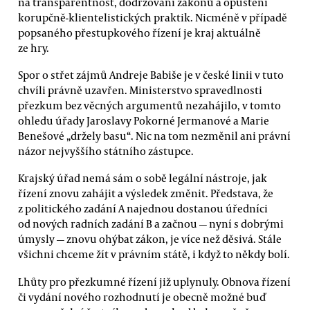
na transparentnost, dodržování zákonů a opuštění
korupčně-klientelistických praktik. Nicméně v případě
popsaného přestupkového řízení je kraj aktuálně
ze hry.
Spor o střet zájmů Andreje Babiše je v české linii v tuto
chvíli právně uzavřen. Ministerstvo spravedlnosti
přezkum bez věcných argumentů nezahájilo, v tomto
ohledu úřady Jaroslavy Pokorné Jermanové a Marie
Benešové „držely basu“. Nic na tom nezměnil ani právní
názor nejvyššího státního zástupce.
Krajský úřad nemá sám o sobě legální nástroje, jak
řízení znovu zahájit a výsledek změnit. Představa, že
z politického zadání A najednou dostanou úředníci
od nových radních zadání B a začnou — nyní s dobrými
úmysly — znovu ohýbat zákon, je více než děsivá. Stále
všichni chceme žít v právním státě, i když to někdy bolí.
Lhůty pro přezkumné řízení již uplynuly. Obnova řízení
či vydání nového rozhodnutí je obecně možné buď