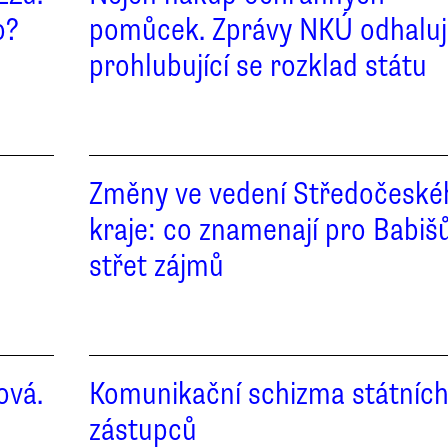
o?
pomůcek. Zprávy NKÚ odhaluj
prohlubující se rozklad státu
Změny ve vedení Středočeské
kraje: co znamenají pro Babiš
střet zájmů
ová.
Komunikační schizma státníc
zástupců