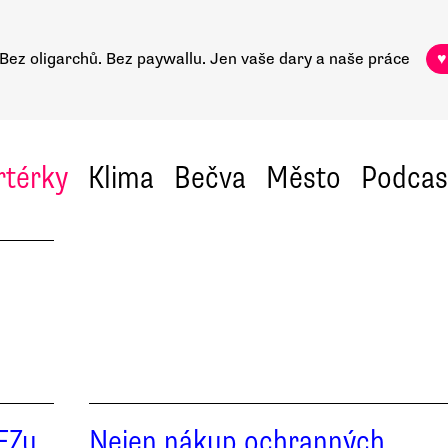
Bez oligarchů. Bez paywallu.
Jen vaše dary a naše práce
♥
rtérky
Klima
Bečva
Město
Podcas
EZu.
Nejen nákup ochranných