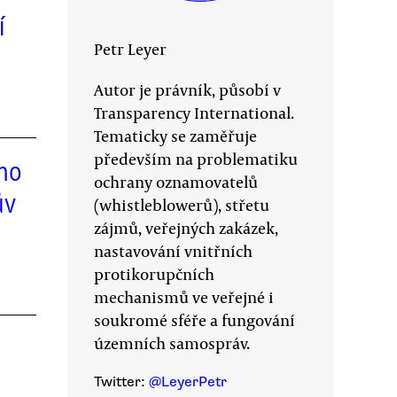
í
Petr Leyer
Autor je právník, působí v
Transparency International.
Tematicky se zaměřuje
především na problematiku
ho
ochrany oznamovatelů
ův
(whistleblowerů), střetu
zájmů, veřejných zakázek,
nastavování vnitřních
protikorupčních
mechanismů ve veřejné i
soukromé sféře a fungování
h
územních samospráv.
Twitter:
@LeyerPetr