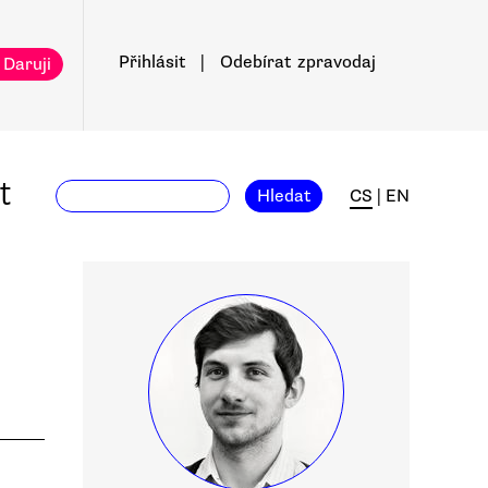
Přihlásit
|
Odebírat
zpravodaj
 Daruji
t
Hledat
CS
|
EN