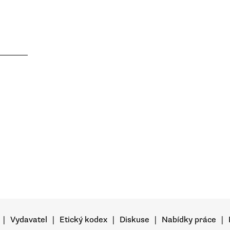
|
Vydavatel
|
Etický kodex
|
Diskuse
|
Nabídky práce
|