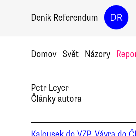
Deník Referendum
DR
Domov
Svět
Názory
Repo
Petr
Leyer
Články autora
Kalousek do VZP, Vávra do Č