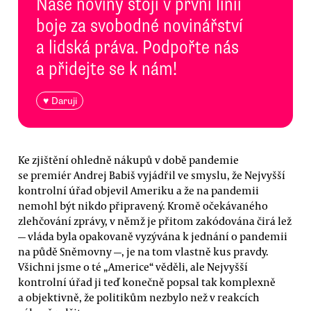
Naše noviny stojí v první linii
boje za svobodné novinářství
a lidská práva. Podpořte nás
a přidejte se k nám!
♥ Daruji
Ke zjištění ohledně nákupů v době pandemie
se premiér Andrej Babiš vyjádřil ve smyslu, že Nejvyšší
kontrolní úřad objevil Ameriku a že na pandemii
nemohl být nikdo připravený. Kromě očekávaného
zlehčování zprávy, v němž je přitom zakódována čirá lež
— vláda byla opakovaně vyzývána k jednání o pandemii
na půdě Sněmovny —, je na tom vlastně kus pravdy.
Všichni jsme o té „Americe“ věděli, ale Nejvyšší
kontrolní úřad ji teď konečně popsal tak komplexně
a objektivně, že politikům nezbylo než v reakcích