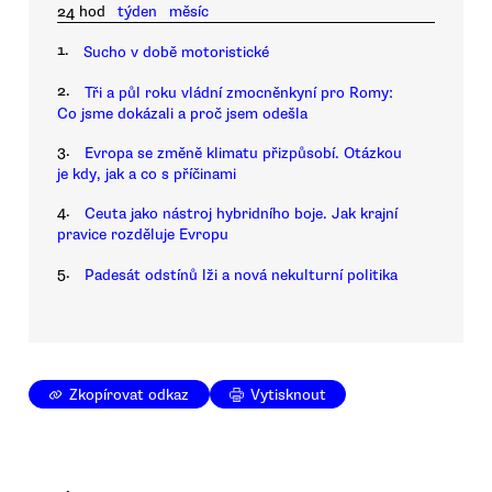
24 hod
týden
měsíc
1.
Sucho v době motoristické
2.
Tři a půl roku vládní zmocněnkyní pro Romy:
Co jsme dokázali a proč jsem odešla
3.
Evropa se změně klimatu přizpůsobí. Otázkou
je kdy, jak a co s příčinami
4.
Ceuta jako nástroj hybridního boje. Jak krajní
pravice rozděluje Evropu
5.
Padesát odstínů lži a nová nekulturní politika
Zkopírovat odkaz
Vytisknout