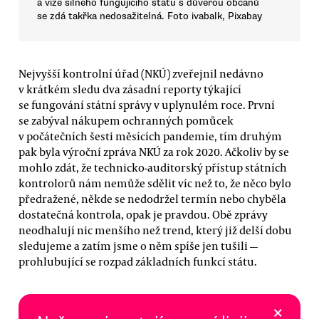
a vize silného fungujícího státu s důvěrou občanů
se zdá takřka nedosažitelná. Foto ivabalk, Pixabay
Nejvyšší kontrolní úřad (NKÚ) zveřejnil nedávno
v krátkém sledu dva zásadní reporty týkající
se fungování státní správy v uplynulém roce. První
se zabýval nákupem ochranných pomůcek
v počátečních šesti měsících pandemie, tím druhým
pak byla výroční zpráva NKÚ za rok 2020. Ačkoliv by se
mohlo zdát, že technicko-auditorský přístup státních
kontrolorů nám nemůže sdělit víc než to, že něco bylo
předražené, někde se nedodržel termín nebo chyběla
dostatečná kontrola, opak je pravdou. Obě zprávy
neodhalují nic menšího než trend, který již delší dobu
sledujeme a zatím jsme o něm spíše jen tušili —
prohlubující se rozpad základních funkcí státu.
×