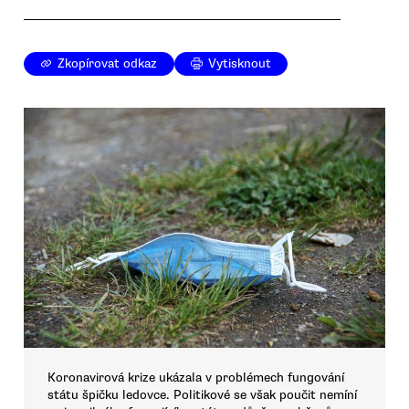
Zkopírovat odkaz
Vytisknout
Koronavirová krize ukázala v problémech fungování
státu špičku ledovce. Politikové se však poučit nemíní