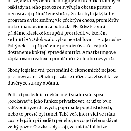
krize, ale který dobře nefunguje ani v dobách klidných.
Náklady na jeho provoz se zvyšují a občané přitom
nedostávají přiměřené služby. Zcela chybí jakýkoliv
program a vize změny, vše překrývá chaos, premiérův
mikromanagement a politické PR. Když k tomu
přidáme klasické korupční prostředí, ve kterém
se hnutí ANO dokázalo výborně etablovat — viz Jaroslav
Faltýnek —, a připočteme premiérův střet zájmů,
dostaneme koktejl vpravdě smrtící. A marketingové
záplatování reálných problémů už dlouho nevydrží.
Škody legislativní, personální či ekonomické nejsou
jistě nevratné. Otázka je, zda se může stát zbavit krize
důvěry ze strany občanů.
Politici posledních dekád měli snahu stát spíše
„osekávat“ a jeho funkce privatizovat, ať už to bylo
z důvodů ryze ideových, popřípadě populistických,
nebo to prostě byl tunel. Také veřejnost vidí ve státu
cosi v lepším případě trpěného, na co je třeba si dávat
velký pozor. Otázka tedy stojí, zda aktuální krize