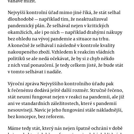
váhavě mlžit.
Nejvyšší kontrolní úřad mimo jiné říká, že stát selhal
dlouhodobě — například tím, že neaktualizoval
pandemický plán. Že selhával nejen v kritických
okamžicích, ale i po nich — například drahými nákupy
bez ohledu na vývoj pandemie a situace na trhu.
A konečně že selhával i následně v kontrole kvality
nakoupeného zboží. Vzhledem k reakcím vládních
politiků se ale nedá očekávat, že by si z chyb někdo
z nich vzal ponaučení. Je tedy celkem jisté, že bude stát
v tomto selhávat i nadále.
Výroční zpráva Nejvyššího kontrolního úřadu pak
k řečenému dodává ještě další rozměr. Stručně řečeno,
stát neumí fungovat nejen v reakci na pandemii, ale již
ani ve standardních záležitostech, které s pandemií
nesouvisejí. Navíc je jeho fungování stále nákladnější,
bez koncepce, bez reforem.
Máme tedy stát, který nás nejen špatně ochrání v době