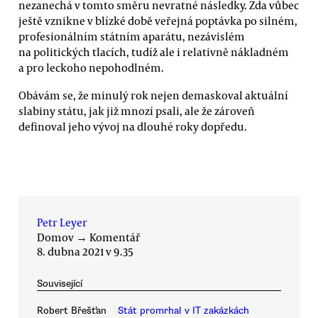
nezanechá v tomto směru nevratné následky. Zda vůbec
ještě vznikne v blízké době veřejná poptávka po silném,
profesionálním státním aparátu, nezávislém
na politických tlacích, tudíž ale i relativně nákladném
a pro leckoho nepohodlném.
Obávám se, že minulý rok nejen demaskoval aktuální
slabiny státu, jak již mnozí psali, ale že zároveň
definoval jeho vývoj na dlouhé roky dopředu.
Petr Leyer
Domov
→
Komentář
8. dubna 2021 v 9.35
Související
Robert Břešťan
Stát promrhal v IT zakázkách