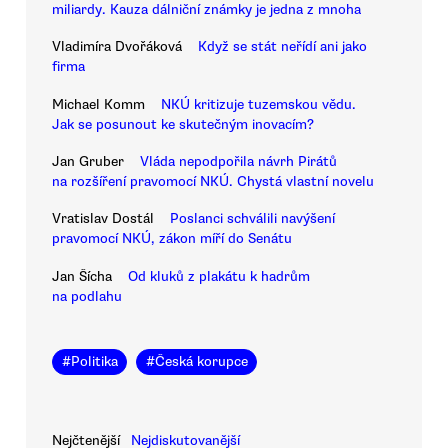
miliardy. Kauza dálniční známky je jedna z mnoha
Vladimíra Dvořáková
Když se stát neřídí ani jako
firma
Michael Komm
NKÚ kritizuje tuzemskou vědu.
Jak se posunout ke skutečným inovacím?
Jan Gruber
Vláda nepodpořila návrh Pirátů
na rozšíření pravomocí NKÚ. Chystá vlastní novelu
Vratislav Dostál
Poslanci schválili navýšení
pravomocí NKÚ, zákon míří do Senátu
Jan Šícha
Od kluků z plakátu k hadrům
na podlahu
#
Politika
#
Česká korupce
Nejčtenější
Nejdiskutovanější