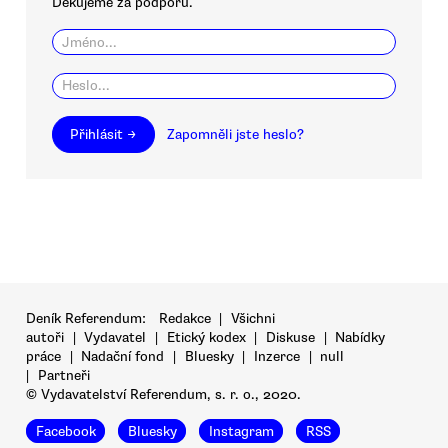
Děkujeme za podporu.
Přihlásit →
Zapomněli jste heslo?
Deník Referendum:
Redakce
|
Všichni
autoři
|
Vydavatel
|
Etický kodex
|
Diskuse
|
Nabídky
práce
|
Nadační fond
|
Bluesky
|
Inzerce
|
null
|
Partneři
© Vydavatelství Referendum, s. r. o., 2020.
Facebook
Bluesky
Instagram
RSS