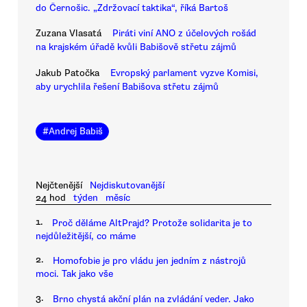
do Černošic. „Zdržovací taktika“, říká Bartoš
Zuzana Vlasatá
Piráti viní ANO z účelových rošád
na krajském úřadě kvůli Babišově střetu zájmů
Jakub Patočka
Evropský parlament vyzve Komisi,
aby urychlila řešení Babišova střetu zájmů
#
Andrej Babiš
Nejčtenější
Nejdiskutovanější
24 hod
týden
měsíc
1.
Proč děláme AltPrajd? Protože solidarita je to
nejdůležitější, co máme
2.
Homofobie je pro vládu jen jedním z nástrojů
moci. Tak jako vše
3.
Brno chystá akční plán na zvládání veder. Jako