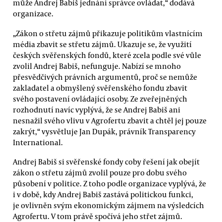
může Andrej Babiš jednání správce ovládat,“ dodává
organizace.
„Zákon o střetu zájmů přikazuje politikům vlastnícím
média zbavit se střetu zájmů. Ukazuje se, že využití
českých svěřenských fondů, které zcela podle své vůle
zvolil Andrej Babiš, nefunguje. Nabízí se mnoho
přesvědčivých právních argumentů, proč se nemůže
zakladatel a obmyšlený svěřenského fondu zbavit
svého postavení ovládající osoby. Ze zveřejněných
rozhodnutí navíc vyplývá, že se Andrej Babiš ani
nesnažil svého vlivu v Agrofertu zbavit a chtěl jej pouze
zakrýt,“ vysvětluje Jan Dupák, právník Transparency
International.
Andrej Babiš si svěřenské fondy coby řešení jak obejít
zákon o střetu zájmů zvolil pouze pro dobu svého
působení v politice. Z toho podle organizace vyplývá, že
i v době, kdy Andrej Babiš zastává politickou funkci,
je ovlivněn svým ekonomickým zájmem na výsledcích
Agrofertu. V tom právě spočívá jeho střet zájmů.