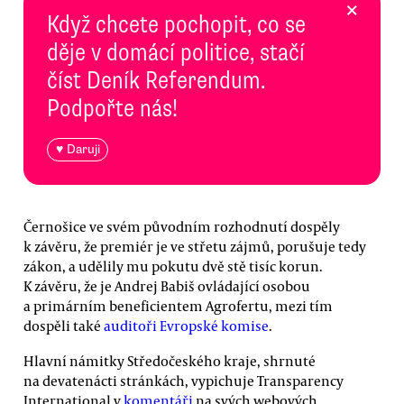
×
Když chcete pochopit, co se
děje v domácí politice, stačí
číst Deník Referendum.
Podpořte nás!
♥ Daruji
Černošice ve svém původním rozhodnutí dospěly
k závěru, že premiér je ve střetu zájmů, porušuje tedy
zákon, a udělily mu pokutu dvě stě tisíc korun.
K závěru, že je Andrej Babiš ovládající osobou
a primárním beneficientem Agrofertu, mezi tím
dospěli také
auditoři Evropské komise
.
Hlavní námitky Středočeského kraje, shrnuté
na devatenácti stránkách, vypichuje Transparency
International v
komentáři
na svých webových