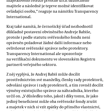
majetkového řetězce prvotně určit skutečného
majitele a následně je teprve možné identifikovat
ovládající osobu,“ reaguje na námitku Transparency
International.
Kraj také namítá, že černošický úřad nezhodnotil
důkladně postavení obviněného Andreje Babiše,
protože i podle statutu svěřenského fondu není
oprávněn požadovat žádné další informace nebo
ovlivňovat svěřenské správce nebo protektory.
Transparency International ale upozorňuje
na verifikační dokumentu ve slovenském Registru
partnerů veřejného sektoru.
Z něj vyplývá, že Andrej Babiš může docílit
prostřednictvím své manželky, členky rady protektorů,
odvolání správce i rady protektorů, a tím rovněž docílit
výměny existujícího správce za náhradníka, kterého
určil on. „V důsledku toho, jakož i díky tomu, že jako
jediný beneficient může oba svěřenské fondy zrušit
a majetek v nich si vzít zpátky do přímého vlastnictví,