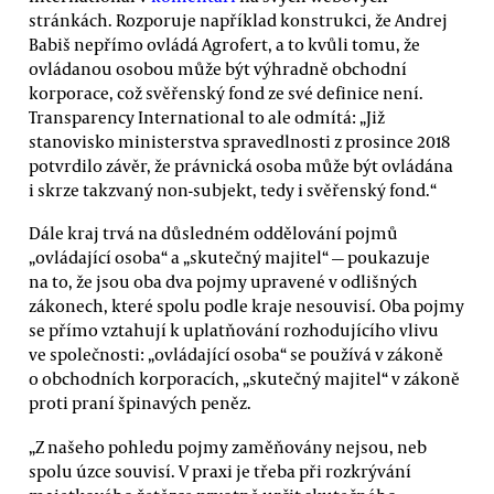
stránkách. Rozporuje například konstrukci, že Andrej
Babiš nepřímo ovládá Agrofert, a to kvůli tomu, že
ovládanou osobou může být výhradně obchodní
korporace, což svěřenský fond ze své definice není.
Transparency International to ale odmítá: „Již
stanovisko ministerstva spravedlnosti z prosince 2018
potvrdilo závěr, že právnická osoba může být ovládána
i skrze takzvaný non-subjekt, tedy i svěřenský fond.“
Dále kraj trvá na důsledném oddělování pojmů
„ovládající osoba“ a „skutečný majitel“ — poukazuje
na to, že jsou oba dva pojmy upravené v odlišných
zákonech, které spolu podle kraje nesouvisí. Oba pojmy
se přímo vztahují k uplatňování rozhodujícího vlivu
ve společnosti: „ovládající osoba“ se používá v zákoně
o obchodních korporacích, „skutečný majitel“ v zákoně
proti praní špinavých peněz.
„Z našeho pohledu pojmy zaměňovány nejsou, neb
spolu úzce souvisí. V praxi je třeba při rozkrývání