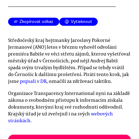
Zkopírovat odkaz
Vytisknout
Středočeský kraj hejtmanky Jaroslavy Pokorné
Jermanové (ANO) letos v březnu vyhověl odvolání
premiéra Babiše ve věci střetu zájmů, kterou vyšetřoval
městský úřad v Černošicích, pod nějž Andrej Babiš
spadá svým trvalým bydlištěm. Případ se tehdy vrátil
do Černošic k dalšímu prošetření. Piráti tento krok, jak
jsme
popsali v DR
, označili za zdržovací taktiku.
Organizace Transparency International nyní na základě
zákona o svobodném přístupu k informacím získala
dokumenty, kterými kraj své rozhodnutí odůvodnil.
Krajský úřad je už zveřejnil i na svých
webových
stránkách
.