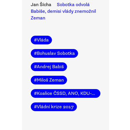
Jan Šícha
Sobotka odvolá
Babiše, demisi vlády znemožnil
Zeman
#
Vláda
#
Bohuslav Sobotka
#
Andrej Babiš
#
Miloš Zeman
#
Koalice ČSSD, ANO, KDU-ČSL
#
Vládní krize 2017