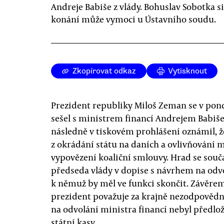
Andreje Babiše z vlády. Bohuslav Sobotka si
konání může vymoci u Ústavního soudu.
Zkopírovat odkaz
Vytisknout
Prezident republiky Miloš Zeman se v po
sešel s ministrem financí Andrejem Babiše
následně v tiskovém prohlášení oznámil, ž
z okrádání státu na daních a ovlivňování 
vypovězení koaliční smlouvy. Hrad se souč
předseda vlády v dopise s návrhem na odvo
k němuž by měl ve funkci skončit. Závěrem
prezident považuje za krajně nezodpověd
na odvolání ministra financí nebyl předl
státní kasy.