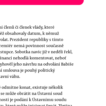
lenů či členek vlády, které
něž obsahovaly datum, k němuž
olat. Prezident republiky s tímto
Premiér nemá povinnost současně
tupce. Sobotka navíc již v neděli řekl,
financí nehodlá komentovat, neboť
vyhověl jeho návrhu na odvolání Babiše
ní smlouva je pouhý politický
avní váhu.
ě odmítne konat, existuje několik
 se může obrátit na Ústavní soud
ostí je podání k Ústavnímu soudu
, které může iniciovat Senát. Třetina