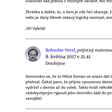
uvažovat nad jednou z možných variant. Nic míň,
Zkrátka a dobře, to, o čem je zde řeč ukazuje, 
nebo je daný článek ústavy logický nesmysl, an
Jiří Vyleťal
Bohuslav Vorel
, pojistný matema
8. května 2017 v 21.41
Doufejme
Domnívám se, že to Miloš Zeman ve snaze dát 
přehnal. Čekal jsem, že přijme vynucenou demisi
vydržel v demisi až do voleb. Takto kvůli něko
rádobyvtipným rýpnutí jeho dvorního šáši do p
zamýšlel.