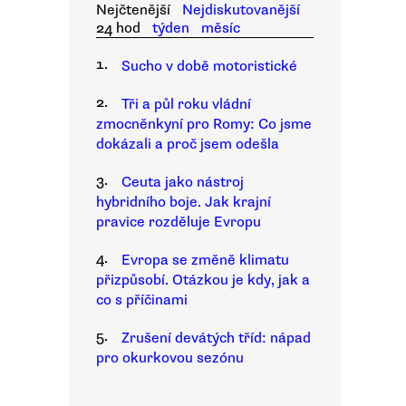
Nejčtenější
Nejdiskutovanější
24 hod
týden
měsíc
1.
Sucho v době motoristické
2.
Tři a půl roku vládní
zmocněnkyní pro Romy: Co jsme
dokázali a proč jsem odešla
3.
Ceuta jako nástroj
hybridního boje. Jak krajní
pravice rozděluje Evropu
4.
Evropa se změně klimatu
přizpůsobí. Otázkou je kdy, jak a
co s příčinami
5.
Zrušení devátých tříd: nápad
pro okurkovou sezónu