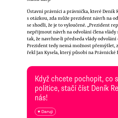
Ústavní právníci a právnička, které Dení
s otázkou, zda může prezident návrh na od
se shodli, že je to vyloučené. „Prezident r
nepřijmout návrh na odvolání člena vlády 
tak, že navrhne-li předseda vlády odvolání č
Prezident tedy nemá možnost přemýšlet, z
řekl Jan Kysela, který působí na Právnické 
Když chcete pochopit, co 
politice, stačí číst Deník
nás!
♥ Daruji