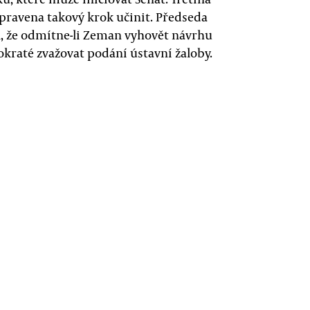
řipravena takový krok učinit. Předseda
, že odmítne-li Zeman vyhovět návrhu
kraté zvažovat podání ústavní žaloby.