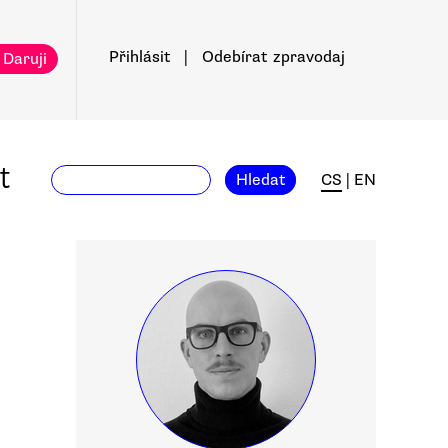
Přihlásit
|
Odebírat
zpravodaj
 Daruji
t
Hledat
CS
|
EN