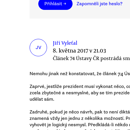
Přihlásit →
Zapomněli jste heslo?
Jiří Vyleťal
JV
8. května 2017 v 21.03
Článek 74 Ústavy ČR postrádá sm
Nemohu jinak než konstatovat, že článek 74 Úst
Zaprvé, jestliže prezident musí vykonat něco, co
zcela zbytečné a nesmyslné, aby se tím prezide
udělat sám.
Zadruhé, pokud je něco návrh, pak to není dikt
znamená vždy jen jednu z několika možností. Pr
vyhovět je logický nesmysl. Předkládá-li někd