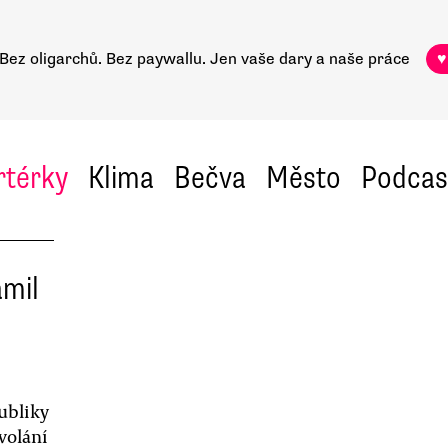
Bez oligarchů. Bez paywallu.
Jen vaše dary a naše práce
♥
rtérky
Klima
Bečva
Město
Podcas
ámil
ubliky
volání