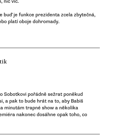
 nic víc.
že buď je funkce prezidenta zcela zbytečná,
ebo platí oboje dohromady.
tik
to Sobotkovi pořádně sežrat poněkud
, a pak to bude hrát na to, aby Babiš
lika minutám trapné show a několika
remiéra nakonec dosáhne opak toho, co