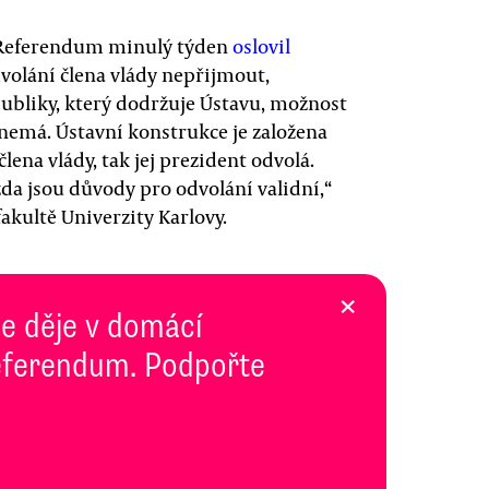
k Referendum minulý týden
oslovil
volání člena vlády nepřijmout,
epubliky, který dodržuje Ústavu, možnost
nemá. Ústavní konstrukce je založena
lena vlády, tak jej prezident odvolá.
da jsou důvody pro odvolání validní,“
fakultě Univerzity Karlovy.
×
se děje v domácí
 Referendum. Podpořte