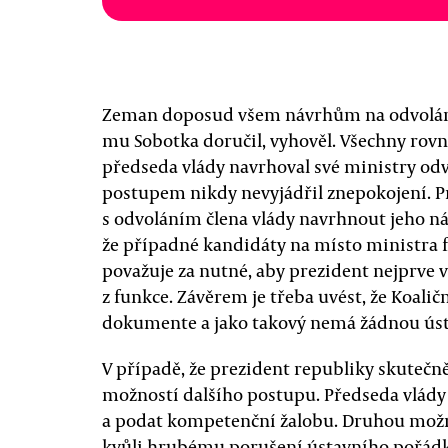
Zeman doposud všem návrhům na odvolání č
mu Sobotka doručil, vyhověl. Všechny rov
předseda vlády navrhoval své ministry odv
postupem nikdy nevyjádřil znepokojení. 
s odvoláním člena vlády navrhnout jeho nás
že případné kandidáty na místo ministra 
považuje za nutné, aby prezident nejprve 
z funkce. Závěrem je třeba uvést, že Koalič
dokumente a jako takový nemá žádnou úst
V případě, že prezident republiky skutečn
možností dalšího postupu. Předseda vlády
a podat kompetenční žalobu. Druhou možn
kvůli hrubému porušení ústavního pořádku