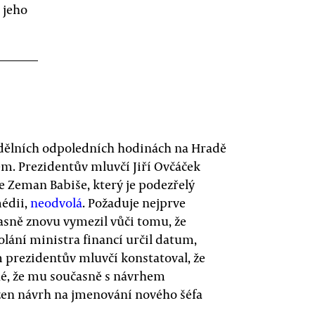
 jeho
ndělních odpoledních hodinách na Hradě
m. Prezidentův mluvčí Jiří Ovčáček
e Zeman Babiše, který je podezřelý
médii,
neodvolá
. Požaduje nejprve
asně znovu vymezil vůči tomu, že
lání ministra financí určil datum,
 prezidentův mluvčí konstatoval, že
né, že mu současně s návrhem
ožen návrh na jmenování nového šéfa