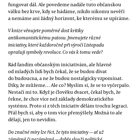
fungovat dál. Ale povedeme nadále tuto občanskou
válku bez krve, kdy se hádáme, nikdo nikomu nevěří
a nemáme ani žádný horizont, ke kterému se upíráme.
V knize věnujete poměrně dost kritiky
antikomunistickému patosu. Jmenujete různé
iniciativy, které každoročně při výročí Listopadu
oprašují symboly revoluce. Co vás k tomu vede?
Rád fandím občanským iniciativám, ale hlavně
od mladých lidí bych čekal, že se budou dívat
do budoucna, a ne že budou nostalgicky vzpomínat.
Díky, že můžeme… Ale co? Myslím si, že se to vyčerpalo.
Nestačí mi to. Když je člověku dvacet, čekal bych, že
řekne, že chce více než základy demokratického
systému. Proto si z těch iniciativ dělám trochu legraci.
Přál bych si, aby o tom více přemýšlely. Možná to ale
dělají, jen to nevidím.
Do značné míry lze říct, že tyto iniciativy — ať už
záměrně či nezáměrně — dobře slouží politické