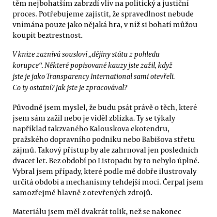
těm nejbohatším zabrzdí vliv na politický a justiční
proces. Potřebujeme zajistit, že spravedlnost nebude
vnímána pouze jako nějaká hra, v níž si bohatí můžou
koupit beztrestnost.
V knize zaznívá sousloví „dějiny státu z pohledu
korupce“. Některé popisované kauzy jste zažil, když
jste je jako Transparency International sami otevřeli.
Co ty ostatní? Jak jste je zpracovával?
Původně jsem myslel, že budu psát právě o těch, které
jsem sám zažil nebo je viděl zblízka. Ty se týkaly
například takzvaného Kalouskova ekotendru,
pražského dopravního podniku nebo Babišova střetu
zájmů. Takový přístup by ale zahrnoval jen posledních
dvacet let. Bez období po Listopadu by to nebylo úplné.
Vybral jsem případy, které podle mě dobře ilustrovaly
určitá období a mechanismy tehdejší moci. Čerpal jsem
samozřejmě hlavně z otevřených zdrojů.
Materiálu jsem měl dvakrát tolik, než se nakonec