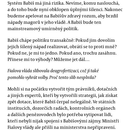
Systém Babiš má jiná rizika. Nevíme, komu naslouchá,
a do toho bude nyní obklopen úplnými šílenci. Nakonec
budeme apelovat na Babišův zdravý rozum, aby brzdil
nápady magorů v jeho vládě. A Babiš bude ten
mainstreamový umírněný politik.
Babiš chápe politiku transakčně: Pokud jim dovolím
jejich šílený nápad realizovat, obrátí se to proti mně?
Pokud ne, je mi to jedno. Pokud ano, trochu zasáhnu.
Přinese mi to výhody? Můžeme jet dál…
Fialova vláda slibovala deagrofertizaci, což jí také
pomohlo vyhrát volby. Proč tento slib nesplnila?
Mohli si na počátku vytvořit tým právníků, dotačních
a jiných expertů, kteří by vytvořili strategii, jak získat
zpět dotace, které Babiš čerpal nelegálně. Ve státních
institucích, dozorčích radách, kontrolních orgánech
a dalších penězovodech bylo potřeba vytipovat lidi,
kteří nebyli nijak spojeni s Babišovými zájmy. Ministři
Fialovy vlády ale přišli na ministerstva nepřipravení.