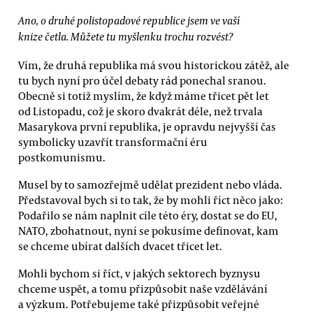
Ano, o druhé polistopadové republice jsem ve vaší
knize četla. Můžete tu myšlenku trochu rozvést?
Vím, že druhá republika má svou historickou zátěž, ale
tu bych nyní pro účel debaty rád ponechal sranou.
Obecně si totiž myslím, že když máme třicet pět let
od Listopadu, což je skoro dvakrát déle, než trvala
Masarykova první republika, je opravdu nejvyšší čas
symbolicky uzavřít transformační éru
postkomunismu.
Musel by to samozřejmě udělat prezident nebo vláda.
Představoval bych si to tak, že by mohli říct něco jako:
Podařilo se nám naplnit cíle této éry, dostat se do EU,
NATO, zbohatnout, nyní se pokusíme definovat, kam
se chceme ubírat dalších dvacet třicet let.
Mohli bychom si říct, v jakých sektorech byznysu
chceme uspět, a tomu přizpůsobit naše vzdělávání
a výzkum. Potřebujeme také přizpůsobit veřejné