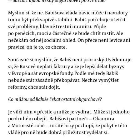
Myslím si, že ne. Babišova vláda navíc může i navzdory
tomu být překvapivě stabilní. Babiš potřebuje ošetřit
své problémy, hlavně trestní imunitu. Půjde
po penězích, moci a částečně se bude chtít mstít. Ale
nečekám od něj sociální ohled. On přece není levice ani
pravice, on je to, co chcete.
Současně si myslím, že Babiš není proruský. Uvědomuje
si, že Rusové neplatí faktury a že je lepší dělat byznys
v Evropě a sát evropské fondy. Podle mě tedy Babiš
nebude stát zásadně překopávat. Nechce vymýšlet
reformy, chce stát dojit.
Co můžou od Babiše čekat ostatní oligarchové?
Je vůči nim v přesile a může je vydírat. Může si jednoho
po druhém obejít. Babišovi partneři — Okamura
a Motoristé sobě — určitě brzy pochopí, že pobyt v této
vládě pro ně bude dobrá příležitost vydělat si.