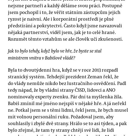
nejsme partneři a každý děláme svou práci. Postupně
jsem pochopil i to, že věřit státním zástupcům jejich
ryzost je naivní. Ale i korporátní prostředí je plné
předstírání a pokrytectví. Často když jsme navazovali
nějaká partnerství, viděl jsem, jak je to celé hrané.
Rozumět těmto vztahům se ale člověk učí zkušeností.
Jak to bylo tehdy, když bylo ve hře, že byste se stal
ministrem vnitra v Babišově vládě?
Byla to dvoutýdenní hra, když se v roce 2013 rozpadl
stranický systém. Tehdejší prezident Zeman řekl, že
do vlády nemůže nikdo bez lustračního osvědčení. Padl
tedy nápad, že by vládní strany ČSSD, lidovci a ANO
nominovaly experty zvenku. Pár dní ta myšlenka žila.
Babiš zmínil mé jméno nejspíš v nějaké hře. A já neřekl
ne. Potkal jsem se s těmi lidmi, řekl jsem, že bych musel
mít volnou personální ruku. Požadoval jsem, aby
souhlasily i zbylé dvě strany. Hrálo se to asi týden, a pak
bylo zřejmé, že tam ty strany chtějí své lidi, že lidi