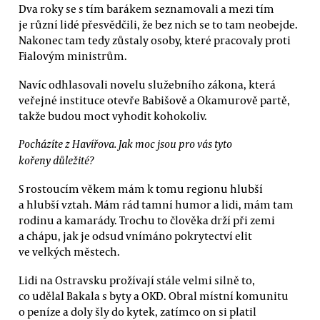
Dva roky se s tím barákem seznamovali a mezi tím
je různí lidé přesvědčili, že bez nich se to tam neobejde.
Nakonec tam tedy zůstaly osoby, které pracovaly proti
Fialovým ministrům.
Navíc odhlasovali novelu služebního zákona, která
veřejné instituce otevře Babišově a Okamurově partě,
takže budou moct vyhodit kohokoliv.
Pocházíte z Havířova. Jak moc jsou pro vás tyto
kořeny důležité?
S rostoucím věkem mám k tomu regionu hlubší
a hlubší vztah. Mám rád tamní humor a lidi, mám tam
rodinu a kamarády. Trochu to člověka drží při zemi
a chápu, jak je odsud vnímáno pokrytectví elit
ve velkých městech.
Lidi na Ostravsku prožívají stále velmi silně to,
co udělal Bakala s byty a OKD. Obral místní komunitu
o peníze a doly šly do kytek, zatímco on si platil