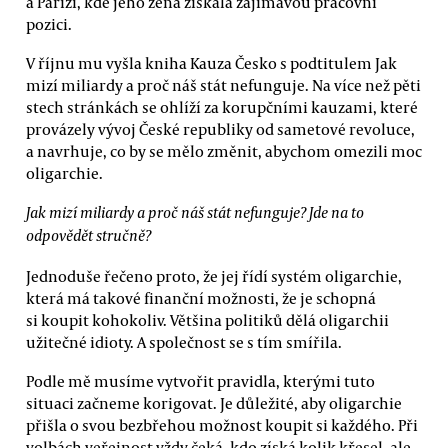
a Paříží, kde jeho žena získala zajímavou pracovní
pozici.
V říjnu mu vyšla kniha Kauza Česko s podtitulem Jak
mizí miliardy a proč náš stát nefunguje. Na více než pěti
stech stránkách se ohlíží za korupčními kauzami, které
provázely vývoj České republiky od sametové revoluce,
a navrhuje, co by se mělo změnit, abychom omezili moc
oligarchie.
Jak mizí miliardy a proč náš stát nefunguje? Jde na to
odpovědět stručně?
Jednoduše řečeno proto, že jej řídí systém oligarchie,
která má takové finanční možnosti, že je schopná
si koupit kohokoliv. Většina politiků dělá oligarchii
užitečné idioty. A společnost se s tím smířila.
Podle mě musíme vytvořit pravidla, kterými tuto
situaci začneme korigovat. Je důležité, aby oligarchie
přišla o svou bezbřehou možnost koupit si každého. Při
volbách veřejnost vždy čeká, kdo získá kolik křesel, ale