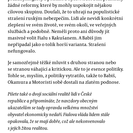
žádné reformy, které by mohly uspokojit nějakou
cílovou skupinu. Doufali, že to uhrají na populistické
strašení ruským nebezpečím. Lidi ale nevidí konkrétní
zlepšení ve svém životě, ve svém okolí, ve veřejných
službách a podobně. Neměli proto ani důvody jít
masivně volit Fialu s Rakušanem. A Babiš jim
nepřipadal jako o tolik horší varianta. Strašení
nefungovalo.
Je samozřejmě těžké mluvit s druhou stranou nebo
se stranou váhající a kritickou. Ale to je esence politiky.
Tohle se, myslím, z politiky vytratilo, takže to Babiš,
Okamura a Motoristi sobě dostali na zlatém podnose.
Píšete také o dvojí sociální realitě lidí v České
republice a připomínáte, že navzdory obecným
ukazatelům se tady opravdu velkému množství
obyvatel ekonomicky nedaří. Fialova vláda lidem stále
opakovala, že se mají dobře, což ale nekonvenovalo
s jejich žitou realitou.