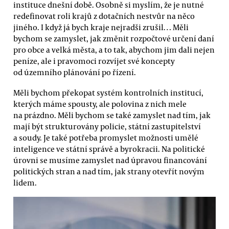
instituce dnešní době. Osobně si myslím, že je nutné
redefinovat roli krajů z dotačních nestvůr na něco
jiného. I když já bych kraje nejradši zrušil… Měli
bychom se zamyslet, jak změnit rozpočtové určení daní
pro obce a velká města, a to tak, abychom jim dali nejen
peníze, ale i pravomoci rozvíjet své koncepty
od územního plánování po řízení.
Měli bychom překopat systém kontrolních institucí,
kterých máme spousty, ale polovina z nich mele
na prázdno. Měli bychom se také zamyslet nad tím, jak
mají být strukturovány policie, státní zastupitelství
a soudy. Je také potřeba promyslet možnosti umělé
inteligence ve státní správě a byrokracii. Na politické
úrovni se musíme zamyslet nad úpravou financování
politických stran a nad tím, jak strany otevřít novým
lidem.