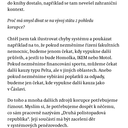
do knihy dostalo, například se tam nevešel zahraniční
kontext.
Proč má smysl dívat se na vývoj státu z pohledu
korupce?
Chtěl jsem tak ilustrovat chyby systému a poukázat
například na to, že pokud nezměníme řízení fakultních
nemocnic, budeme jenom čekat, kdy vypukne další
průšvih, a jestli to bude Homolka, IKEM nebo Motol.
Pokud nezměníme financování sportu, můžeme čekat
další kauzy typu Pelta, ale v jiných oblastech. Anebo
pokud nezměníme vybírání poplatků za odpady,
budeme jen čekat, kde vypukne další kauza jako
v Čáslavi.
Do toho a mnoha dalších zdrojů korupce potřebujeme
říznout. Myslím si, že potřebujeme dospět k něčemu,
co sám pracovně nazývám „Druhá polistopadová
republika“. Její součástí má být zacelení děr
v systémových penězovodech.