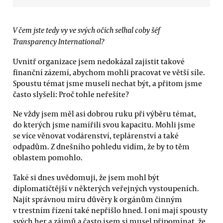
V čem jste tedy vy ve svých očích selhal coby šéf
Transparency International?
Uvnitř organizace jsem nedokázal zajistit takové
finanční zázemí, abychom mohli pracovat ve větší síle.
Spoustu témat jsme museli nechat být, a přitom jsme
často slyšeli: Proč tohle neřešíte?
Ne vždy jsem měl asi dobrou ruku při výběru témat,
do kterých jsme namířili svou kapacitu. Mohli jsme
se více věnovat vodárenství, teplárenství a také
odpadům. Z dnešního pohledu vidím, že by to těm
oblastem pomohlo.
Také si dnes uvědomuji, že jsem mohl být
diplomatičtější v některých veřejných vystoupeních.
Najít správnou míru důvěry k orgánům činným
v trestním řízení také nepřišlo hned. I oni mají spousty
svých her a zájmů a často jsem si musel připomínat, že