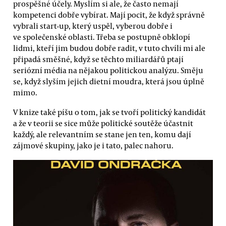
prospěšné účely. Myslím si ale, že často nemají
kompetenci dobře vybírat. Mají pocit, že když správně
vybrali start-up, který uspěl, vyberou dobře i
ve společenské oblasti. Třeba se postupně obklopí
lidmi, kteří jim budou dobře radit, v tuto chvíli mi ale
připadá směšné, když se těchto miliardářů ptají
seriózní média na nějakou politickou analýzu. Směju
se, když slyším jejich dietní moudra, která jsou úplně
mimo.
V knize také píšu o tom, jak se tvoří politický kandidát
a že v teorii se sice může politické soutěže účastnit
každý, ale relevantním se stane jen ten, komu dají
zájmové skupiny, jako je i tato, palec nahoru.