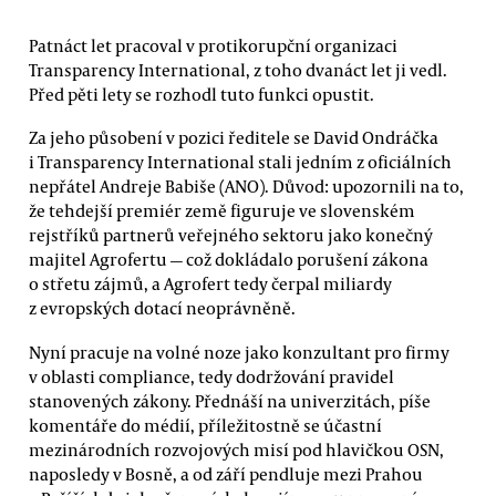
Patnáct let pracoval v protikorupční organizaci
Transparency International, z toho dvanáct let ji vedl.
Před pěti lety se rozhodl tuto funkci opustit.
Za jeho působení v pozici ředitele se David Ondráčka
i Transparency International stali jedním z oficiálních
nepřátel Andreje Babiše (ANO). Důvod: upozornili na to,
že tehdejší premiér země figuruje ve slovenském
rejstříků partnerů veřejného sektoru jako konečný
majitel Agrofertu — což dokládalo porušení zákona
o střetu zájmů, a Agrofert tedy čerpal miliardy
z evropských dotací neoprávněně.
Nyní pracuje na volné noze jako konzultant pro firmy
v oblasti compliance, tedy dodržování pravidel
stanovených zákony. Přednáší na univerzitách, píše
komentáře do médií, příležitostně se účastní
mezinárodních rozvojových misí pod hlavičkou OSN,
naposledy v Bosně, a od září pendluje mezi Prahou