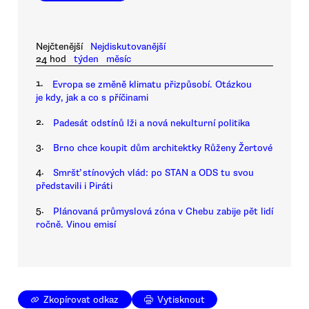
Nejčtenější
Nejdiskutovanější
24 hod
týden
měsíc
1.
Evropa se změně klimatu přizpůsobí. Otázkou
je kdy, jak a co s příčinami
2.
Padesát odstínů lži a nová nekulturní politika
3.
Brno chce koupit dům architektky Růženy Žertové
4.
Smršť stínových vlád: po STAN a ODS tu svou
představili i Piráti
5.
Plánovaná průmyslová zóna v Chebu zabije pět lidí
ročně. Vinou emisí
Zkopírovat odkaz
Vytisknout