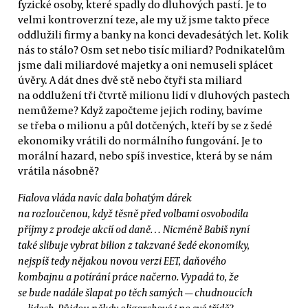
fyzické osoby, které spadly do dluhových pastí. Je to
velmi kontroverzní teze, ale my už jsme takto přece
oddlužili firmy a banky na konci devadesátých let. Kolik
nás to stálo? Osm set nebo tisíc miliard? Podnikatelům
jsme dali miliardové majetky a oni nemuseli splácet
úvěry. A dát dnes dvě stě nebo čtyři sta miliard
na oddlužení tři čtvrtě milionu lidí v dluhových pastech
nemůžeme? Když započteme jejich rodiny, bavíme
se třeba o milionu a půl dotčených, kteří by se z šedé
ekonomiky vrátili do normálního fungování. Je to
morální hazard, nebo spíš investice, která by se nám
vrátila násobně?
Fialova vláda navíc dala bohatým dárek
na rozloučenou, když těsně před volbami osvobodila
příjmy z prodeje akcií od daně… Nicméně Babiš nyní
také slibuje vybrat bilion z takzvané šedé ekonomiky,
nejspíš tedy nějakou novou verzi EET, daňového
kombajnu a potírání práce načerno. Vypadá to, že
se bude nadále šlapat po těch samých — chudnoucích
— lidech. Půjdou někdy oligarchové i po své třídě?