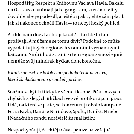
Hospodářky, Respekt a Knihovnu Václava Havla. Bakalu
na Ostravsku vnímají jako gangstera, kterému elity
dovolily, aby je podvedl, a ještě si pak ty elity sám platil.
Jak si nakonec ochočil Havla — to nebyl hezký pohled.
A tihle nám dneska chtějí kázat? — takhle to tam
prožívají. A můžeme se tomu divit? Podobně to může
vypadat i v jiných regionech s tamními významnými
kauzami. Na druhou stranu si ten region samozřejmě
nemůže svůj mindrák hýčkat donekonečna.
V knize neušetříte kritiky ani podnikatelskou vrstvu,
která zbohatla mimo proud oligarchie.
Snažím se být kritický ke všem, i k sobě. Píšu i o svých
chybách a slepých uličkách ve své protikorupční práci.
Lidé, na které se ptáte, se koncentrují okolo kampaně
Petra Pavla, Danuše Nerudové, Spolu, Deníku N nebo
i Nadačního fondu nezávislé žurnalistiky.
Nezpochybňuji, že chtějí dávat peníze na veřejně