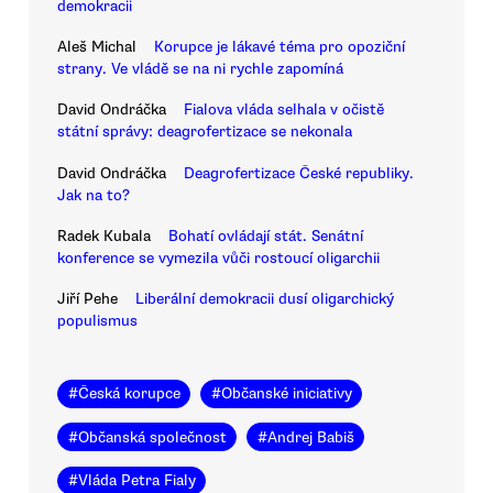
demokracii
Aleš Michal
Korupce je lákavé téma pro opoziční
strany. Ve vládě se na ni rychle zapomíná
David Ondráčka
Fialova vláda selhala v očistě
státní správy: deagrofertizace se nekonala
David Ondráčka
Deagrofertizace České republiky.
Jak na to?
Radek Kubala
Bohatí ovládají stát. Senátní
konference se vymezila vůči rostoucí oligarchii
Jiří Pehe
Liberální demokracii dusí oligarchický
populismus
#
Česká korupce
#
Občanské iniciativy
#
Občanská společnost
#
Andrej Babiš
#
Vláda Petra Fialy