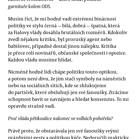
garnituře kolem ODS.
Musím říct, že mi hodně vadí extrémní binárnost
politiky ve stylu černá — bílá, dobrá — špatná, která
za Fialovy vlády dosáhla brutálních rozměrů. Kdokoliv
zvedl nějakou kritiku, byl proruský agent nebo
babišovec, případně dostal jinou nálepku. Kritika
je přece rolí novinářů, občanské společnosti i opozice.
Každou vládu musíme hlídat.
Nicméně hodně lidí chápe politiku touto optikou,
a potom není divu, že jim stačí symboly na náměstích
nebo na sociálních sítích, kde se shlukujeme
do partiček, které obsluhují jen své fanoušky. Ztrácíme
schopnost bavit se navzájem a hledat konsenzus. To mi
opravdu strašně vadí.
Proč vláda pětikoalice nakonec ve volbách pohořela?
Právě proto, že obstarávala jen své fanoušky svými
prázdnými gesty a politikou kýče. Nedoručili prakticky