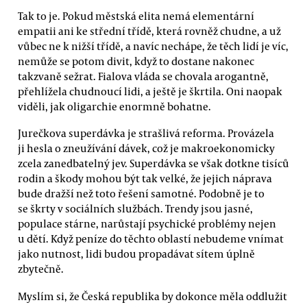
Tak to je. Pokud městská elita nemá elementární
empatii ani ke střední třídě, která rovněž chudne, a už
vůbec ne k nižší třídě, a navíc nechápe, že těch lidí je víc,
nemůže se potom divit, když to dostane nakonec
takzvaně sežrat. Fialova vláda se chovala arogantně,
přehlížela chudnoucí lidi, a ještě je škrtila. Oni naopak
viděli, jak oligarchie enormně bohatne.
Jurečkova superdávka je strašlivá reforma. Provázela
ji hesla o zneužívání dávek, což je makroekonomicky
zcela zanedbatelný jev. Superdávka se však dotkne tisíců
rodin a škody mohou být tak velké, že jejich náprava
bude dražší než toto řešení samotné. Podobně je to
se škrty v sociálních službách. Trendy jsou jasné,
populace stárne, narůstají psychické problémy nejen
u dětí. Když peníze do těchto oblastí nebudeme vnímat
jako nutnost, lidi budou propadávat sítem úplně
zbytečně.
Myslím si, že Česká republika by dokonce měla oddlužit