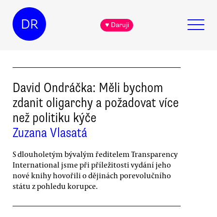
DR
♥ Daruji
David Ondráčka: Měli bychom
zdanit oligarchy a požadovat více
než politiku kýče
Zuzana Vlasatá
S dlouholetým bývalým ředitelem Transparency
International jsme při příležitosti vydání jeho
nové knihy hovořili o dějinách porevolučního
státu z pohledu korupce.