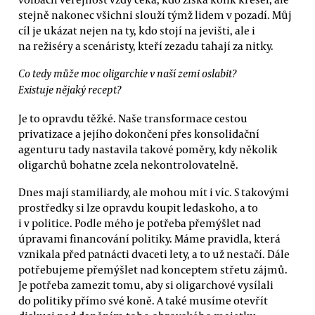
stejně nakonec všichni slouží týmž lidem v pozadí. Můj
cíl je ukázat nejen na ty, kdo stojí na jevišti, ale i
na režiséry a scenáristy, kteří zezadu tahají za nitky.
Co tedy může moc oligarchie v naší zemi oslabit?
Existuje nějaký recept?
Je to opravdu těžké. Naše transformace cestou
privatizace a jejího dokončení přes konsolidační
agenturu tady nastavila takové poměry, kdy několik
oligarchů bohatne zcela nekontrolovatelně.
Dnes mají stamiliardy, ale mohou mít i víc. S takovými
prostředky si lze opravdu koupit ledaskoho, a to
i v politice. Podle mého je potřeba přemýšlet nad
úpravami financování politiky. Máme pravidla, která
vznikala před patnácti dvaceti lety, a to už nestačí. Dále
potřebujeme přemýšlet nad konceptem střetu zájmů.
Je potřeba zamezit tomu, aby si oligarchové vysílali
do politiky přímo své koně. A také musíme otevřít