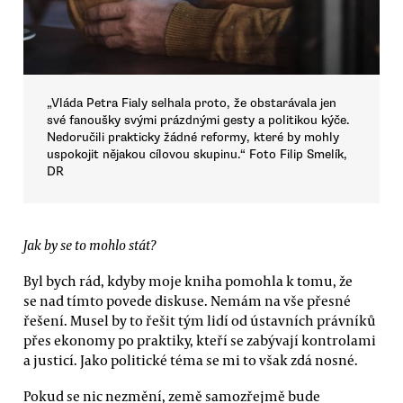
„Vláda Petra Fialy selhala proto, že obstarávala jen
své fanoušky svými prázdnými gesty a politikou kýče.
Nedoručili prakticky žádné reformy, které by mohly
uspokojit nějakou cílovou skupinu.“ Foto Filip Smelík,
DR
Jak by se to mohlo stát?
Byl bych rád, kdyby moje kniha pomohla k tomu, že
se nad tímto povede diskuse. Nemám na vše přesné
řešení. Musel by to řešit tým lidí od ústavních právníků
přes ekonomy po praktiky, kteří se zabývají kontrolami
a justicí. Jako politické téma se mi to však zdá nosné.
Pokud se nic nezmění, země samozřejmě bude