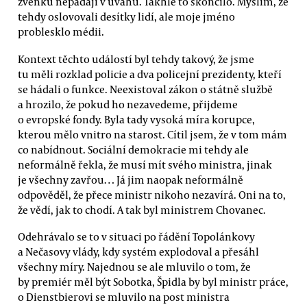
zvenku nepadají v úvahu. Takhle to skončilo. Myslím, že
tehdy oslovovali desítky lidí, ale moje jméno
problesklo médii.
Kontext těchto událostí byl tehdy takový, že jsme
tu měli rozklad policie a dva policejní prezidenty, kteří
se hádali o funkce. Neexistoval zákon o státně službě
a hrozilo, že pokud ho nezavedeme, přijdeme
o evropské fondy. Byla tady vysoká míra korupce,
kterou mělo vnitro na starost. Cítil jsem, že v tom mám
co nabídnout. Sociální demokracie mi tehdy ale
neformálně řekla, že musí mít svého ministra, jinak
je všechny zavřou… Já jim naopak neformálně
odpověděl, že přece ministr nikoho nezavírá. Oni na to,
že vědí, jak to chodí. A tak byl ministrem Chovanec.
Odehrávalo se to v situaci po řádění Topolánkovy
a Nečasovy vlády, kdy systém explodoval a přesáhl
všechny míry. Najednou se ale mluvilo o tom, že
by premiér měl být Sobotka, Špidla by byl ministr práce,
o Dienstbierovi se mluvilo na post ministra