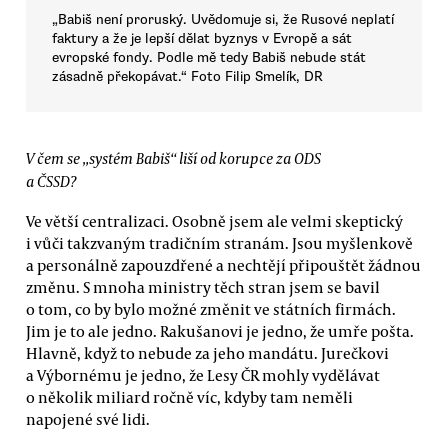
„Babiš není proruský. Uvědomuje si, že Rusové neplatí
faktury a že je lepší dělat byznys v Evropě a sát
evropské fondy. Podle mě tedy Babiš nebude stát
zásadně překopávat.“ Foto Filip Smelík, DR
V čem se „systém Babiš“ liší od korupce za ODS
a ČSSD?
Ve větší centralizaci. Osobně jsem ale velmi skeptický
i vůči takzvaným tradičním stranám. Jsou myšlenkově
a personálně zapouzdřené a nechtějí připouštět žádnou
změnu. S mnoha ministry těch stran jsem se bavil
o tom, co by bylo možné změnit ve státních firmách.
Jim je to ale jedno. Rakušanovi je jedno, že umře pošta.
Hlavně, když to nebude za jeho mandátu. Jurečkovi
a Výbornému je jedno, že Lesy ČR mohly vydělávat
o několik miliard ročně víc, kdyby tam neměli
napojené své lidi.