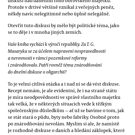
diskusi nad daněním toho obrovského majetku.
Protože v drtivé většině vznikal z veřejných peněz,
někdy navíc nelegitimně nebo úplně nelegálně.
Otevřít tuto diskusi by mělo být politické téma, jako
se to děje i v mnoha jiných zemích.
Vaše kniha vychází k výročí republiky. Za T. G.
Masaryka se za účelem napravení nespravedlností
a nerovnosti v rámci pozemkové reformy
i znárodňovalo. Patří rovněž téma znárodňování
do dnešní diskuse o oligarchii?
To je velmi citlivá otázka a i nad ní se dá vést diskuse.
Recept nemám, je ale evidentní, že i na straně státu
je míra neodpovědnosti ve správě vlastního majetku
tak velká, že v některých situacích vede k těžkým
společenským důsledkům — ať už se bavíme o tom, jak
se stát stará o půdu, byty nebo fabriky. Osobně proto
po znárodňování nevolám. Myslím si ale, že namístě
je rozhodně diskuse o daních a hledání záklopek, které