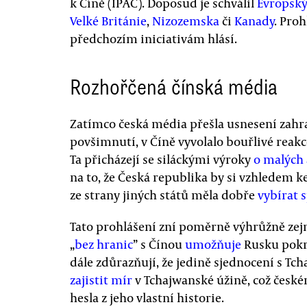
k Číně (IPAC). Doposud je schválil
Evropský
Velké Británie
,
Nizozemska
či
Kanady
. Pro
předchozím iniciativám hlásí.
Rozhořčená čínská média
Zatímco česká média přešla usnesení zahr
povšimnutí, v Číně vyvolalo bouřlivé reak
Ta přicházejí se siláckými výroky
o malých
na to, že Česká republika by si vzhledem k
ze strany jiných států měla dobře
vybírat 
Tato prohlášení zní poměrně výhrůžně zej
„
bez hranic
” s Čínou
umožňuje
Rusku pokra
dále zdůrazňují, že jedině sjednocení s 
zajistit mír
v Tchajwanské úžině, což česk
hesla z jeho vlastní historie.