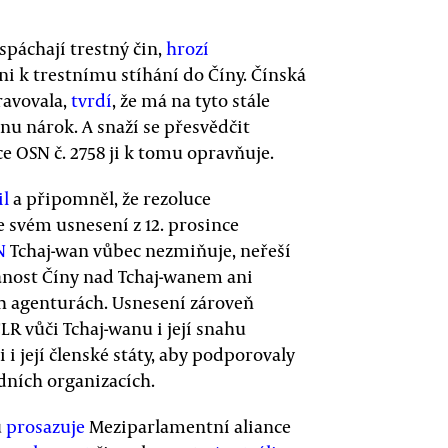
páchají trestný čin,
hrozí
i k trestnímu stíhání do Číny. Čínská
ravovala,
tvrdí
, že má na tyto stále
anu nárok. A snaží se přesvědčit
e OSN č. 2758 ji k tomu opravňuje.
l
a připomněl, že rezoluce
e svém usnesení z 12. prosince
N
Tchaj-wan vůbec nezmiňuje, neřeší
vanost Číny nad Tchaj-wanem ani
ch agenturách. Usnesení zároveň
R vůči Tchaj-wanu i její snahu
 i její členské státy, aby podporovaly
ních organizacích.
u
prosazuje
Meziparlamentní aliance