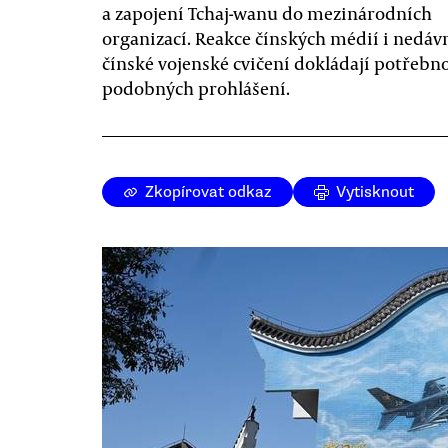
a zapojení Tchaj-wanu do mezinárodních
organizací. Reakce čínských médií i nedáv
čínské vojenské cvičení dokládají potřebn
podobných prohlášení.
Zkopírovat odkaz
Vytisknout