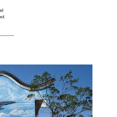
né
ost