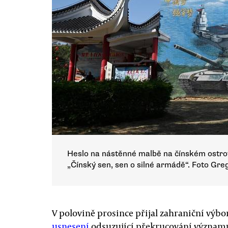
Heslo na nástěnné malbě na čínském ostro
„Čínský sen, sen o silné armádě“. Foto Gre
V polovině prosince přijal zahraniční vý
usnesení
odsuzující překrucování význa