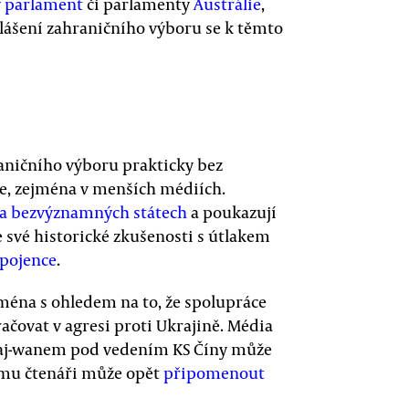
 parlament
či parlamenty
Austrálie
,
hlášení zahraničního výboru se k těmto
aničního výboru prakticky bez
ce, zejména v menších médiích.
 a bezvýznamných státech
a poukazují
e své historické zkušenosti s útlakem
spojence
.
ména s ohledem na to, že spolupráce
čovat v agresi proti Ukrajině. Média
Tchaj-wanem pod vedením KS Číny může
ému čtenáři může opět
připomenout