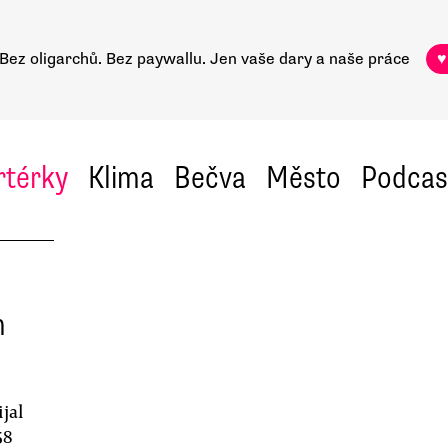
Bez oligarchů. Bez paywallu.
Jen vaše dary a naše práce
♥
rtérky
Klima
Bečva
Město
Podcas
n
jal
58