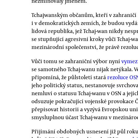
nezmiňovaly jménem.
Tchajwanským občanům, kteří v zahraničí s
i v demokratických zemích, že budou vydán
lidová republika, jež Tchaj-wan nikdy nesp
se stupňující agresivní kroky vůči Tchaj-w
mezinárodní společenství, že právě rezoluc
Vůči tomu se zahraniční výbor nyní
vymezi
se samotného Tchaj-wanu nijak netýkala. V
připomíná, že půlstoletí stará
rezoluce OS
jeho politický status, nestanovuje svrcho
nemluví o statusu Tchaj-wanu v OSN a její
odsuzuje pokračující vojenské provokace ČL
přepisovat historii a vyzývá Evropskou unii
smysluplnou účast Tchaj-wanu v mezinárod
Přijímání obdobných usnesení již půl rok