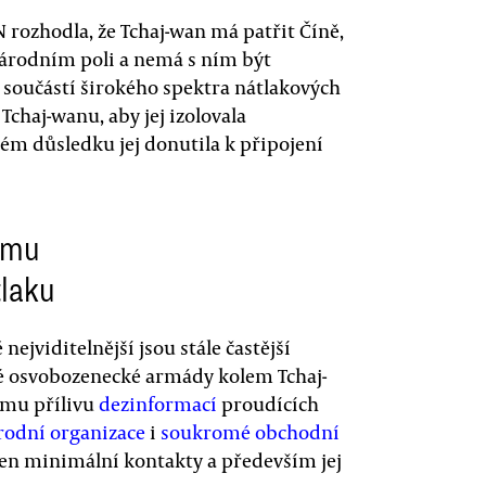
 rozhodla, že Tchaj-wan má patřit Číně,
árodním poli a nemá s ním být
u součástí širokého spektra nátlakových
Tchaj-wanu, aby jej izolovala
ém důsledku jej donutila k připojení
ému
tlaku
ejviditelnější jsou stále častější
é osvobozenecké armády kolem Tchaj-
ému přílivu
dezinformací
proudících
odní organizace
i
soukromé obchodní
jen minimální kontakty a především jej