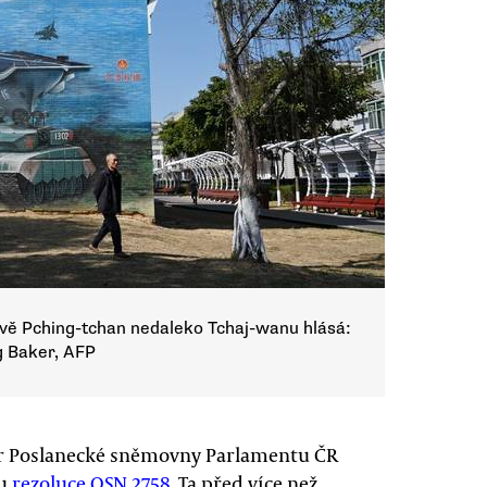
vě Pching-tchan nedaleko Tchaj-wanu hlásá:
g Baker, AFP
bor Poslanecké sněmovny Parlamentu ČR
mu
rezoluce OSN 2758
. Ta před více než