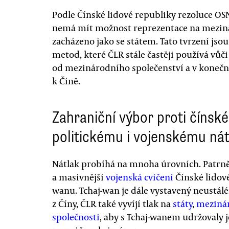
Podle Čínské lidové republiky rezoluce OSN
nemá mít možnost reprezentace na mezin
zacházeno jako se státem. Tato tvrzení jso
metod, které ČLR stále častěji používá vůči 
od mezinárodního společenství a v konečn
k Číně.
Zahraniční výbor proti čínsk
politickému i vojenskému ná
Nátlak probíhá na mnoha úrovních. Patrně n
a masivnější
vojenská cvičení
Čínské lidov
wanu. Tchaj-wan je dále vystavený neustál
z Číny, ČLR také vyvíjí tlak na
státy
,
mezinár
společnosti
, aby s Tchaj-wanem udržovaly 