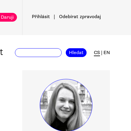
Přihlásit
|
Odebírat
zpravodaj
 Daruji
t
Hledat
CS
|
EN