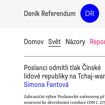
Deník Referendum
DR
Domov
Svět
Názory
Repo
Poslanci odmítli tlak Čínské
lidové republiky na Tchaj-wa
Simona Fantová
Zahraniční výbor Poslanecké sněmovny při
usnesení ke zkreslování rezoluce OSN č. 27