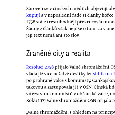
Zároveň se v čínských médiích objevují obvi
kupují
a v neposlední řadě si články hořce
2758 stále trestuhodněji překrucován mno
Žádný z článků však nepíše o tom, co v oné 
její text nemá ani sto slov.
Zraněné city a realita
Rezoluci 2758
přijalo Valné shromáždění OS
vláda již více než dvě desítky let
sídlila na
po prohrané válce s komunisty. Čankajškova
takovou a zastupovala ji i v OSN. Čínská li
vítězstvím komunistů v občanské válce, d
Roku 1971 Valné shromáždění OSN přijalo re
„Valné shromáždění, s ohledem na princip