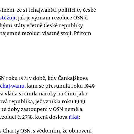
nění, že si tchajwanští politici ty české
stěžují
, jak je význam rezoluce OSN č.
hými státy včetně České republiky.
tajemné rezoluci vlastně stojí. Přitom
N roku 1971 v době, kdy Čankajškova
 Tchaj-wanu
, kam se přesunula roku 1949
 vláda si činila nároky na Čínu jako
dová republika, jež vznikla roku 1949
o té doby zastoupení v OSN neměla.
zoluci č. 2758, která doslova
říká
:
y Charty OSN, s vědomím, že obnovení