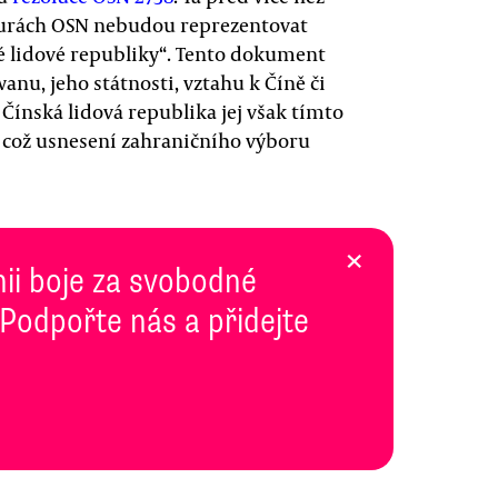
ukturách OSN nebudou reprezentovat
ké lidové republiky“. Tento dokument
nu, jeho státnosti, vztahu k Číně či
Čínská lidová republika jej však tímto
a což usnesení zahraničního výboru
×
inii boje za svobodné
 Podpořte nás a přidejte