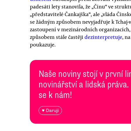
padesáti lety stanovila, že „Čínu“ ve str
„představitelé Čankajška“, ale „vláda Číns
se žádným způsobem nevyjadřuje k Tchaj-wa
zastoupení v mezinárodních organizacích, 
způsobem stále častěji
dezinterpretuje
, n
poukazuje.
Naše noviny stojí v první l
novinářství a lidská práva.
se k nám!
♥ Daruji