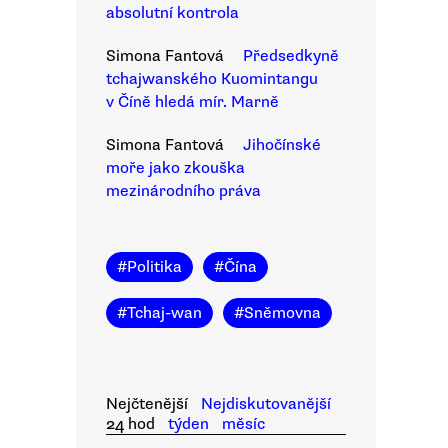
absolutní kontrola
Simona Fantová
Předsedkyně
tchajwanského Kuomintangu
v Číně hledá mír. Marně
Simona Fantová
Jihočínské
moře jako zkouška
mezinárodního práva
#
Politika
#
Čína
#
Tchaj-wan
#
Sněmovna
Nejčtenější
Nejdiskutovanější
24 hod
týden
měsíc