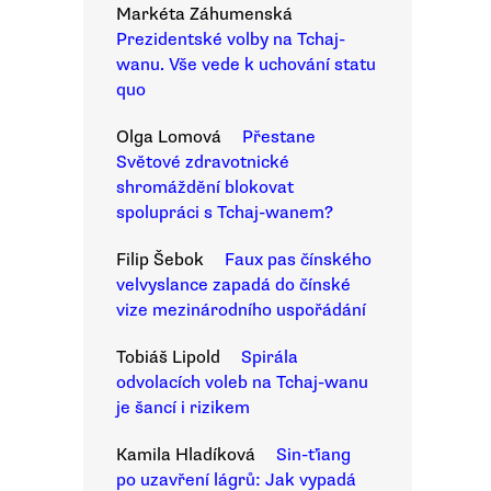
Markéta Záhumenská
Prezidentské volby na Tchaj-
wanu. Vše vede k uchování statu
quo
Olga Lomová
Přestane
Světové zdravotnické
shromáždění blokovat
spolupráci s Tchaj-wanem?
Filip Šebok
Faux pas čínského
velvyslance zapadá do čínské
vize mezinárodního uspořádání
Tobiáš Lipold
Spirála
odvolacích voleb na Tchaj-wanu
je šancí i rizikem
Kamila Hladíková
Sin-ťiang
po uzavření lágrů: Jak vypadá