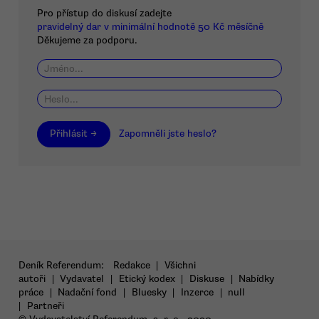
Pro přístup do diskusí zadejte
pravidelný dar v minimální hodnotě 50 Kč měsíčně
Děkujeme za podporu.
Přihlásit →
Zapomněli jste heslo?
Deník Referendum:
Redakce
|
Všichni
autoři
|
Vydavatel
|
Etický kodex
|
Diskuse
|
Nabídky
práce
|
Nadační fond
|
Bluesky
|
Inzerce
|
null
|
Partneři