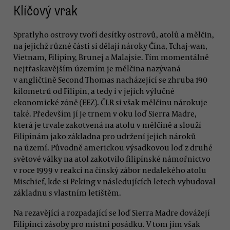
Klíčový vrak
Spratlyho ostrovy tvoří desítky ostrovů, atolů a mělčin,
na jejichž různé části si dělají nároky Čína, Tchaj-wan,
Vietnam, Filipíny, Brunej a Malajsie. Tím momentálně
nejtřaskavějším územím je mělčina nazývaná
v angličtině Second Thomas nacházející se zhruba 190
kilometrů od Filipín, a tedy i v jejich výlučné
ekonomické zóně (EEZ). ČLR si však mělčinu nárokuje
také. Především jí je trnem v oku loď Sierra Madre,
která je trvale zakotvená na atolu v mělčině a slouží
Filipínám jako základna pro udržení jejich nároků
na území. Původně americkou výsadkovou loď z druhé
světové války na atol zakotvilo filipínské námořnictvo
v roce 1999 v reakci na čínský zábor nedalekého atolu
Mischief, kde si Peking v následujících letech vybudoval
základnu s vlastním letištěm.
Na rezavějící a rozpadající se loď Sierra Madre dovážejí
Filipínci zásoby pro místní posádku. V tom jim však