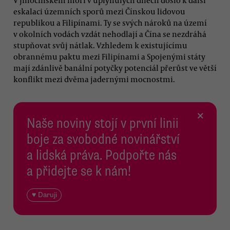
eskalaci územních sporů mezi Čínskou lidovou
republikou a Filipínami. Ty se svých nároků na území
v okolních vodách vzdát nehodlají a Čína se nezdráhá
stupňovat svůj nátlak. Vzhledem k existujícímu
obrannému paktu mezi Filipínami a Spojenými státy
mají zdánlivě banální potyčky potenciál přerůst ve větší
konflikt mezi dvěma jadernými mocnostmi.
×
Naše noviny stojí v první linii
boje za svobodné novinářství
a lidská práva. Podpořte nás
a přidejte se k nám!
♥ Daruji