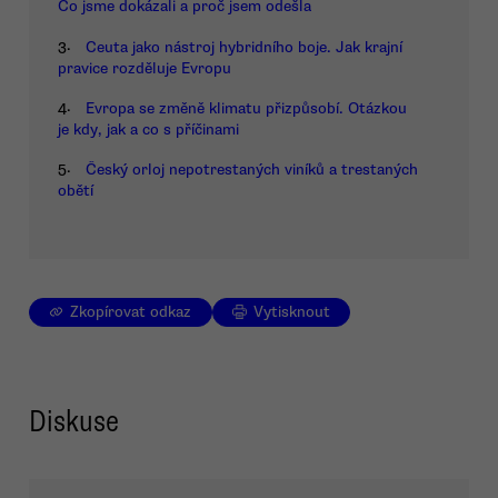
Co jsme dokázali a proč jsem odešla
3.
Ceuta jako nástroj hybridního boje. Jak krajní
pravice rozděluje Evropu
4.
Evropa se změně klimatu přizpůsobí. Otázkou
je kdy, jak a co s příčinami
5.
Český orloj nepotrestaných viníků a trestaných
obětí
Zkopírovat odkaz
Vytisknout
Diskuse