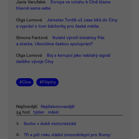
Janis Varufakis
Evropa ve vztahu k Číně klame
hlavně sama sebe
Olga Lomová
Jaroslav Tvrdík už zase létá do Číny
a vypráví o tom báchorky pro česká média
Simona Fantová
Kulaté výročí iniciativy Pás
a stezka. Ukončíme českou spolupráci?
Olga Lomová
Boj s korupcí jako neblahý signál
dalšího vývoje Číny
#
Čína
#
Filipíny
Nejčtenější
Nejdiskutovanější
24 hod
týden
měsíc
1.
Sucho v době motoristické
2.
Tři a půl roku vládní zmocněnkyní pro Romy: