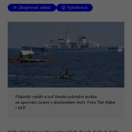
Zkopírovat odkaz
Vytisknout
Filipínští rybáři a loď čínské pobřežní stráže
ve sporném území v jihočínském moři. Foto Ted Aljibe
/ AFP
V Jihočínském moři v uplynulých dnech došlo k další