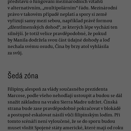
představu o fungování mezinárodních vztahů
v alternativním, „multipolárním“ řádu. Mezinárodní
právo v takovém případě neplatí a spory si země
vyřizují samy mezi sebou, například právě formou
„džentlmenských dohod“, ze kterých lépe vychází ten
silnější. Je totiž velice pravděpodobné, že pokud
by Manila dodržela svou část údajné dohody a loď
nechala svému osudu, Čína by brzy atol vyhlásila
za svůj.
Šedá zóna
Filipíny, alespoň za vlády současného prezidenta
Marcose, podle všeho nehodlají ustoupit a budou se dál
snažit základnu na vraku Sierra Madre udržet. Čínská
strana bude zase pravděpodobně pokračovat v blokádě
a postupně eskalovat násilí vůči filipínským lodím. Při
tomto scénáři není vyloučené, že se do sporu budou
muset vložit Spojené státy americké, které mají od roku