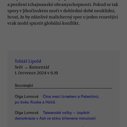
a posílení tchajwanské obranyschopnosti. Pokud se tak
spory v Jihočínském moři v dohledné době neuklidní,
hrozí, že by zdánlivě malicherný spor o jeden rezavějící
vrak mohl spustit globální konflikt.
Tobiáš Lipold
Svět
→
Komentář
1. července 2024 v 9.19
Související
Olga Lomová
Čína mezi Izraelem a Palestinci,
po boku Ruska a Hútiů
Olga Lomová
Taiwanské volby — úspěch
demokracie v Asii ve stínu břemene minulosti