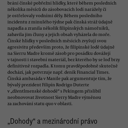
brání čínské pobřežní hlídky, které během posledních
několika měsíců do zásobovacích lodí narážely či
je ostřelovaly vodními děly. Během posledního
incidentu z minulého týdne pak čínská stráž údajně
napadla a zranila několik filipínských námořníků,
zabavila jim čluny a jejich obsah vyházela do moře.
Čínské hlídky v posledních měsících zvyšují svou
agresivitu především proto, že filipínské lodě údajně
na Sierru Madre kromě zásob pro posádku dovážejí
v tajnosti i stavební materiál, bez kterého by se loď brzy
definitivně rozpadla. K tomu pravděpodobně skutečně
dochází, jak potvrzuje např. deník Financial Times.
Čínská ambasáda v Manile pak argumentuje tím, že
bývalý prezident Filipín Rodrigo Duterte
v „džentlmenské dohodě“ s Pekingem přislíbil
neobnovovat životnost Sierry Madre výměnou
za zachování statu quo v oblasti.
„Dohody“ a mezinárodní právo