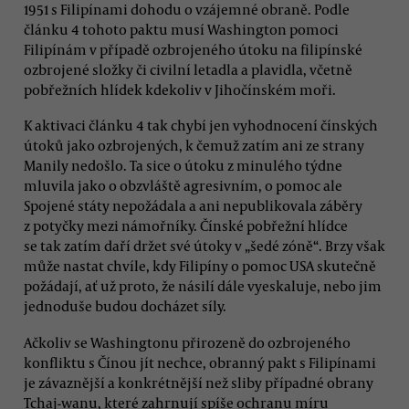
1951 s Filipínami dohodu o vzájemné obraně. Podle
článku 4 tohoto paktu musí Washington pomoci
Filipínám v případě ozbrojeného útoku na filipínské
ozbrojené složky či civilní letadla a plavidla, včetně
pobřežních hlídek kdekoliv v Jihočínském moři.
K aktivaci článku 4 tak chybí jen vyhodnocení čínských
útoků jako ozbrojených, k čemuž zatím ani ze strany
Manily nedošlo. Ta sice o útoku z minulého týdne
mluvila jako o obzvláště agresivním, o pomoc ale
Spojené státy nepožádala a ani nepublikovala záběry
z potyčky mezi námořníky. Čínské pobřežní hlídce
se tak zatím daří držet své útoky v „šedé zóně“. Brzy však
může nastat chvíle, kdy Filipíny o pomoc USA skutečně
požádají, ať už proto, že násilí dále vyeskaluje, nebo jim
jednoduše budou docházet síly.
Ačkoliv se Washingtonu přirozeně do ozbrojeného
konfliktu s Čínou jít nechce, obranný pakt s Filipínami
je závaznější a konkrétnější než sliby případné obrany
Tchaj-wanu, které zahrnují spíše ochranu míru