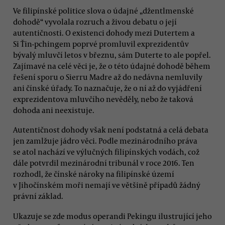
Ve filipínské politice slova o údajné „džentlmenské
dohodě“ vyvolala rozruch a živou debatu o její
autentičnosti. O existenci dohody mezi Dutertem a
Si Ťin-pchingem poprvé promluvil exprezidentův
bývalý mluvčí letos v březnu, sám Duterte to ale popřel.
Zajímavé na celé věci je, že o této údajné dohodě během
řešení sporu o Sierru Madre až do nedávna nemluvily
ani čínské úřady. To naznačuje, že o ní až do vyjádření
exprezidentova mluvčího nevěděly, nebo že taková
dohoda ani neexistuje.
Autentičnost dohody však není podstatná a celá debata
jen zamlžuje jádro věci. Podle mezinárodního práva
se atol nachází ve výlučných filipínských vodách, což
dále potvrdil mezinárodní tribunál v roce 2016. Ten
rozhodl, že čínské nároky na filipínské území
v Jihočínském moři nemají ve většině případů žádný
právní základ.
Ukazuje se zde modus operandi Pekingu ilustrující jeho