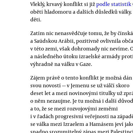
Vleklý, krvavý konflikt si již
podle statistik
obětí hladomoru a dalších důsledků války.
děti.
Zatím nic nenasvědčuje tomu, že by čínská i
a Saúdskou Arábii, pozitivně ovlivnila obč
v této zemi, však dohromady nic nevíme.
a následného útoku izraelské armády proti
výhradně na válku v Gaze.
Zájem právě o tento konflikt je možná dán
svou novostí — v Jemenu se už válčí skoro
deset let a mezi novinovými titulky už zpr
o něm nezaujme. Je tu možná i další důvo
a to, že se mezi rozvojovými zeměmi
i v řadách progresivní veřejnosti na západ
se válka mezi Izraelem a Hamásem jeví jak
snadno srozumitelný zápas mezi Palestinc