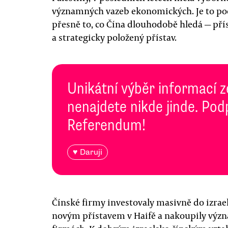
významných vazeb ekonomických. Je to po
přesně to, co Čína dlouhodobě hledá — př
a strategicky položený přístav.
Unikátní výběr informací z
nenajdete nikde jinde. Pod
Referendum!
♥ Daruji
Čínské firmy investovaly masivně do izrae
novým přístavem v Haifě a nakoupily výz