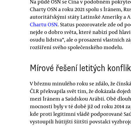
Na půdě OSN se Čína v podobném pokrytec
Charty OSN a roku 2021 spolu s Íránem, Ru
autoritářskými státy Latinské Ameriky a Af
Chartu OSN
. Status pozorovatele zde od p
nejde o dobro světa, které nabízí pod hla
osudu lidstva“, ale o prosazení vlastních 
rozšíření svého společenského modelu.
Mírové řešení letitých konfli
V březnu minulého roku se zdálo, že čínská
ČLR překvapila svět tím, že dokázala doje
mezi Íránem a Saúdskou Arábií. Obě dlou
mocnosti byly v té době již od roku 2014 z
kde proti legitimní vládě podporované Sa
vystoupili hútijští šíitští povstalci vyzbro