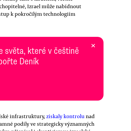
chopitelné, Izrael může nabídnout
ístup k pokročilým technologiím
×
e světa, které v češtině
pořte Deník
lské infrastruktury,
získaly kontrolu
nad
namné podíly ve strategicky významných