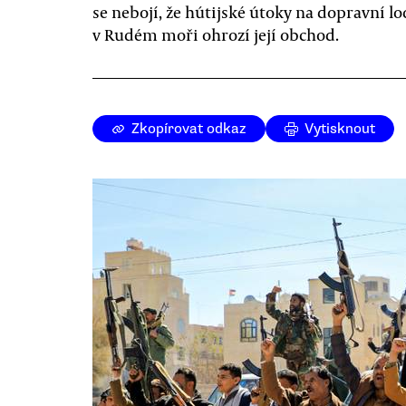
se nebojí, že hútijské útoky na dopravní lo
v Rudém moři ohrozí její obchod.
Zkopírovat odkaz
Vytisknout