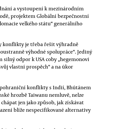
 jednání a vystoupení k mezinárodním
hodě, projektem Globální bezpečnostní
diplomacie velkého státu“ generálního
 konflikty je třeba řešit výhradně
boustranně výhodné spolupráce“. Jediný
jím silný odpor k USA coby „hegemonovi
vůj vlastní prospěch“ a na úkor
pohraniční konflikty s Indií, Bhútánem
nské hrozbě Taiwanu nemluvě, nelze
chápat jen jako způsob, jak získávat
ení blíže nespecifikované alternativy