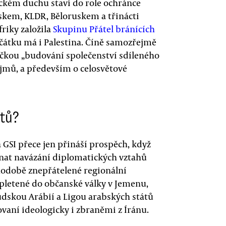
kém duchu staví do role ochránce
skem, KLDR, Běloruskem a třinácti
riky založila
Skupinu Přátel bránících
očátku má i Palestina. Číně samozřejmě
vičkou „budování společenství sdíleného
zájmů, a především o celosvětové
ktů?
 GSI přece jen přináší prospěch, když
dnat navázání diplomatických vztahů
hodobě znepřátelené regionální
apletené do občanské války v Jemenu,
údskou Arábií a Ligou arabských států
jovaní ideologicky i zbraněmi z Íránu.