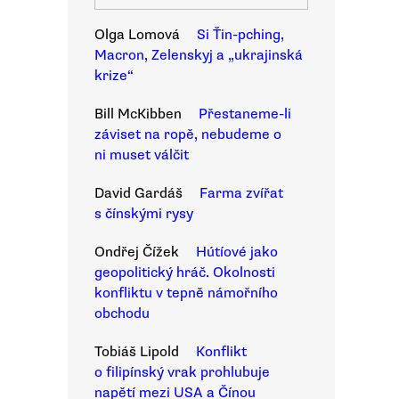
Olga Lomová
Si Ťin-pching,
Macron, Zelenskyj a „ukrajinská
krize“
Bill McKibben
Přestaneme-li
záviset na ropě, nebudeme o
ni muset válčit
David Gardáš
Farma zvířat
s čínskými rysy
Ondřej Čížek
Hútíové jako
geopolitický hráč. Okolnosti
konfliktu v tepně námořního
obchodu
Tobiáš Lipold
Konflikt
o filipínský vrak prohlubuje
napětí mezi USA a Čínou