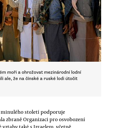
Rudém moři a ohrožovat mezinárodní lodní
li ale, že na čínské a ruské lodi útočit
t minulého století podporuje
vala zbraně Organizaci pro osvobození
 vztahy také s Izraelem, včetně