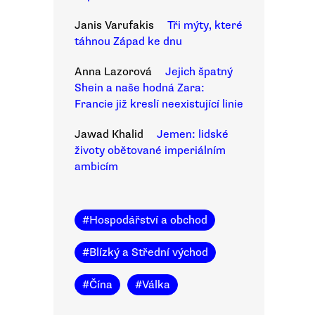
Janis Varufakis
Tři mýty, které
táhnou Západ ke dnu
Anna Lazorová
Jejich špatný
Shein a naše hodná Zara:
Francie již kreslí neexistující linie
Jawad Khalid
Jemen: lidské
životy obětované imperiálním
ambicím
#
Hospodářství a obchod
#
Blízký a Střední východ
#
Čína
#
Válka