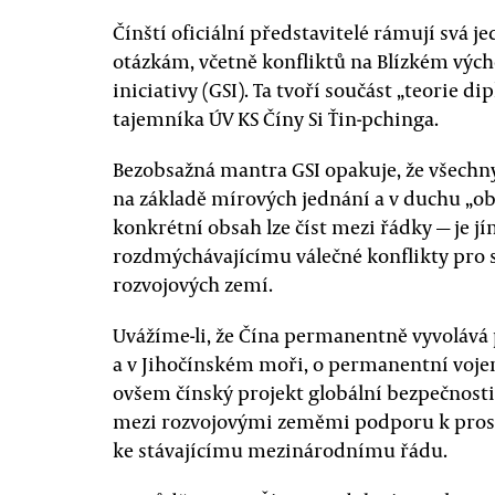
Čínští oficiální představitelé rámují svá
otázkám, včetně konfliktů na Blízkém výc
iniciativy (GSI). Ta tvoří součást „teorie 
tajemníka ÚV KS Číny Si Ťin-pchinga.
Bezobsažná mantra GSI opakuje, že všechny
na základě mírových jednání a v duchu „o
konkrétní obsah lze číst mezi řádky — je 
rozdmýchávajícímu válečné konflikty pro s
rozvojových zemí.
Uvážíme-li, že Čína permanentně vyvolává 
a v Jihočínském moři, o permanentní voje
ovšem čínský projekt globální bezpečnosti 
mezi rozvojovými zeměmi podporu k prosaz
ke stávajícímu mezinárodnímu řádu.