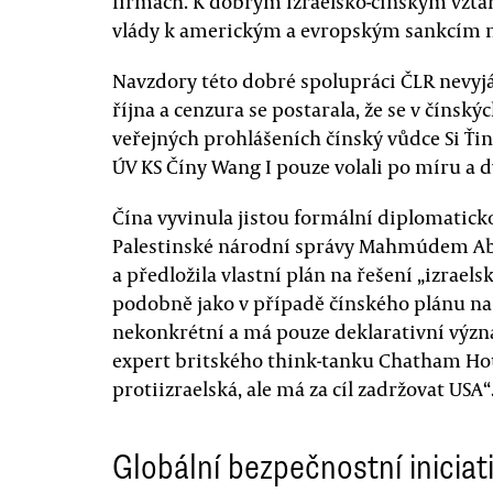
firmách. K dobrým izraelsko-čínským vztah
vlády k americkým a evropským sankcím na 
Navzdory této dobré spolupráci ČLR nevyjád
října a cenzura se postarala, že se v čínsk
veřejných prohlášeních čínský vůdce Si Ťi
ÚV KS Číny Wang I pouze volali po míru a 
Čína vyvinula jistou formální diplomaticko
Palestinské národní správy Mahmúdem Ab
a předložila vlastní plán na řešení „izraels
podobně jako v případě čínského plánu na 
nekonkrétní a má pouze deklarativní výz
expert britského think-tanku Chatham Hous
protiizraelská, ale má za cíl zadržovat USA“
Globální bezpečnostní iniciat