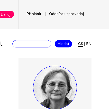
Přihlásit
|
Odebírat
zpravodaj
 Daruji
t
Hledat
CS
|
EN