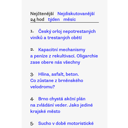
Nejčtenější
Nejdiskutovanější
24 hod
týden
měsíc
1.
Český orloj nepotrestaných
viníků a trestaných obětí
2.
Kapacitní mechanismy
a peníze z rekultivací. Oligarchie
zase obere nás všechny
3.
Hlína, asfalt, beton.
Co zůstane z brněnského
velodromu?
4.
Brno chystá akční plán
na zvládání veder. Jako jediné
krajské město
5.
Sucho v době motoristické