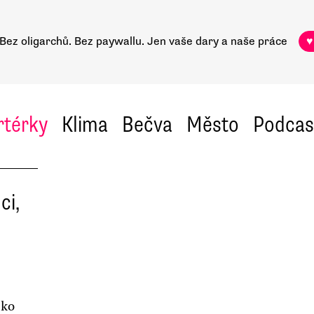
Bez oligarchů. Bez paywallu.
Jen vaše dary a naše práce
♥
rtérky
Klima
Bečva
Město
Podcas
ci,
sko