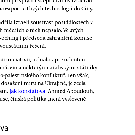
ům přispíval i skepticismus izraelské
export citlivých technologií do Číny.
řila Izraeli soustrast po událostech 7.
ých médiích o nich nepsalo. Ve svých
n-pching i předseda zahraniční komise
dvoustátním řešení.
u iniciativu, jednala s prezidentem
básem a některými arabskými státníky
ko-palestinského konfliktu“. Ten však,
dosažení míru na Ukrajině, je zcela
nam.
Jak konstatoval
Ahmed Aboudouh,
e, čínská politika „není vysloveně
.
iva