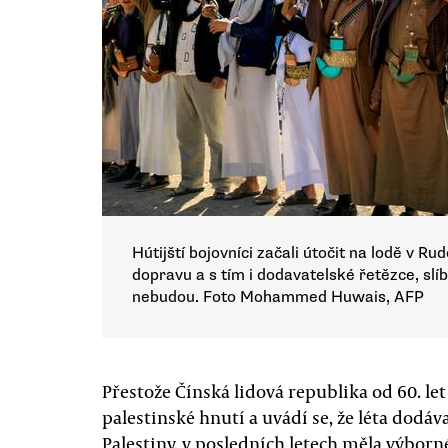
Hútijští bojovníci začali útočit na lodě v 
dopravu a s tím i dodavatelské řetězce, slíbi
nebudou. Foto Mohammed Huwais, AFP
Přestože Čínská lidová republika od 60. le
palestinské hnutí a uvádí se, že léta dodá
Palestiny, v posledních letech měla výborné