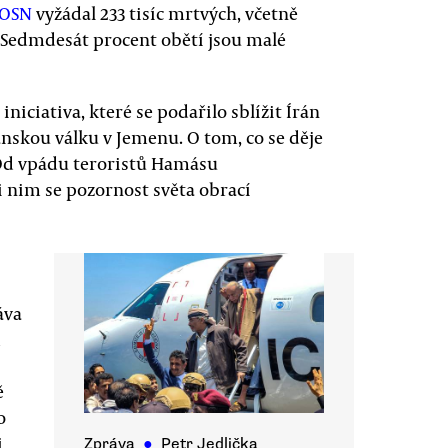
 OSN
vyžádal 233 tisíc mrtvých, včetně
 Sedmdesát procent obětí jsou malé
niciativa, které se podařilo sblížit Írán
anskou válku v Jemenu. O tom, co se děje
 Od vpádu teroristů Hamásu
 nim se pozornost světa obrací
áva
d
ě
o
i
Zpráva
●
Petr Jedlička