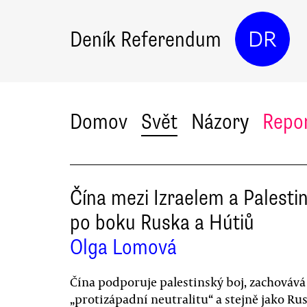
Deník Referendum
DR
Domov
Svět
Názory
Repo
Čína mezi Izraelem a Palestin
po boku Ruska a Hútiů
Olga Lomová
Čína podporuje palestinský boj, zachovává
„protizápadní neutralitu“ a stejně jako Ru