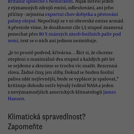
Británie společně s Německem
. Nijak neřeší jeden
z významných zdrojů emisí, odlesňování, ani jeho
příčiny - zejména
exportní chov dobytka a pěstování
palmy olejné
. Nepočítají se v ní obrovské emise armád.
A přestože víme, že dosáhnout cíle 1,5 stupně znamená
ponechat přes
80 % známých zásob fosilních paliv pod
zemí
, text se o nich ani jednou nezmiňuje.
„Je to prostě podvod, křivárna… Říct si, že chceme
oteplení o maximálně dva stupně a každých pět let
se sejdeme a zkusíme se trochu víc snažit. Bezcenná
slova. Žádné činy, jen sliby. Dokud se budou fosilní
paliva zdát nejlevnější, bude se vyplácet je spalovat,”
kritizuje dohodu ostře bývalý ředitel NASA a jeden
z nevýznamnějších amerických klimatologů
James
Hansen
.
Klimatická spravedlnost?
Zapomeňte