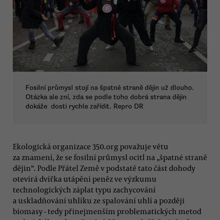
Fosilní průmysl stojí na špatné straně dějin už dlouho.
Otázka ale zní, zda se podle toho dobrá strana dějin
dokáže dosti rychle zařídit. Repro DR
Ekologická organizace 350.org považuje větu
za znamení, že se fosilní průmysl ocitl na „špatné straně
dějin“. Podle Přátel Země v podstatě tato část dohody
otevírá dvířka utápění peněz ve výzkumu
technologických záplat typu zachycování
a uskladňování uhlíku ze spalování uhlí a později
biomasy - tedy přinejmenším problematických metod