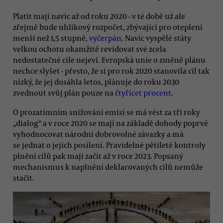
Platit mají navíc až od roku 2020 - v té době už ale
zřejmě bude uhlíkový rozpočet, zbývající pro oteplení
menší než 1,5 stupně,
vyčerpán
. Navíc vyspělé státy
velkou ochotu okamžitě revidovat své zcela
nedostatečné cíle nejeví. Evropská unie o změně plánu
nechce slyšet - přesto, že si pro rok 2020 stanovila cíl tak
nízký, že jej dosáhla letos, plánuje do roku 2030
zvednout svůj plán pouze na
čtyřicet procent
.
O prozatímním snižování emisí se má vést za tři roky
„dialog“ a v roce 2020 se mají na základě dohody poprvé
vyhodnocovat národní dobrovolné závazky a má
se jednat o jejich posílení. Pravidelné pětileté kontroly
plnění cílů pak mají začít až v roce 2023. Popsaný
mechanismus k naplnění deklarovaných cílů nemůže
stačit.