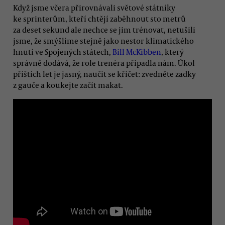
Když jsme včera přirovnávali světové státníky
ke sprinterům, kteří chtějí zaběhnout sto metrů
za deset sekund ale nechce se jim trénovat, netušili
jsme, že smýšlíme stejně jako nestor klimatického
hnutí ve Spojených státech,
Bill McKibben
, který
správně dodává, že role trenéra připadla nám. Úkol
příštích let je jasný, naučit se křičet: zvedněte zadky
z gauče a koukejte začít makat.