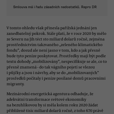
Smlouva má i řadu zásadních nedostatků. Repro DR
V tomto ohledu však přinesla pařížská jednání jen
zanedbatelný pokrok. Stále platí, že v roce 2020 by mělo
ze Severu na Jih téct sto miliard dolarů ročně, zejména
prostřednictvím takzvaného „zeleného klimatického
fondu”, dosud ale není jasno v tom, kdo a jak přesně
bude tyto peníze poskytovat. Prostředky mají být podle
textu dohody „mobilizovány”, nespecifikuje se ale, co to
přesně znamená - do tak vágního pojetí se vlezou
i půjčky a jsou i návrhy, aby se do „mobilizovaných”
prosředků počítaly i peníze posílané domů pracovními
migranty.
Mezinárodní energetická agentura odhaduje, že
adekvátní transformace světové ekonomiky
na bezuhlíkovou by si měla kolem roku 2020 žádat
přibliženě tisíc miliard dolarů ročně, z toho 670 právě