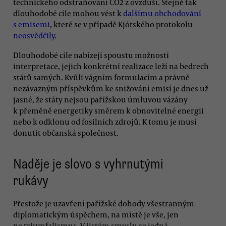
technického odstraňování CO2 z ovzduší. Stejně tak
dlouhodobé cíle mohou vést k
dalšímu obchodování
s emisemi
, které se v případě Kjótského protokolu
neosvědčily
.
Dlouhodobé cíle nabízejí spoustu možností
interpretace, jejich konkrétní realizace leží na bedrech
států samých. Kvůli vágním formulacím a právně
nezávazným příspěvkům ke snižování emisí je dnes už
jasné, že státy nejsou pařížskou úmluvou vázány
k přeměně energetiky směrem k obnovitelné energii
nebo k odklonu od fosilních zdrojů. K tomu je musí
donutit občanská společnost.
Naděje je slovo s vyhrnutými
rukávy
Přestože je uzavření pařížské dohody všestranným
diplomatickým úspěchem, na místě je vše, jen
ne triumfalismus. V jistém smyslu se jedná