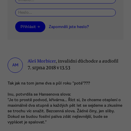
Přihlásit →
Zapomněli jste heslo?
Aleš Morbicer
, invalidní důchodce a audiofil
AM
7. srpna 2018 v 13.53
Tak jak na tom jsme dva a půl roku "poté"???
Inu, potvrdila se Hansenova slova:
"Je to prostě podvod, křivárna… Říct si, že chceme oteplení o
maximálně dva stupně a každých pět let se sejdeme a zkusíme
se trochu víc snažit. Bezcenná slova. Žádné činy, jen sliby.
Dokud se budou fosilní paliva zdát nejlevnější, bude se
vyplácet je spalovat."