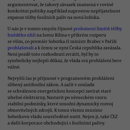
argumentovat, že takový závazek znamená v rovině
konkrétní politiky například naprostou nepřijatelnost
expanze těžby fosilních paliv na nová ložiska.
U nás je v tomto smyslu říjnové
prolomení limitů těžby
hnědého uhlí
na lomu Bílina v příkrém rozporu
se vším, co premiér Sobotka či ministr Brabec v Paříži
prohlašovali
a k čemu se nyní Česká republika zavázala.
Není pozdě toto rozhodnutí zvrátit, byl by to
symbolicky nejlepší důkaz, že vláda svá prohlášení bere
vážně.
Nejvyšší čas je přijmout v programovém prohlášení
slíbený antifosilní zákon. A začít v souladu
se schválenou energetickou koncepcí zavírat staré
uhelné elektrárny. Nastavit po německém vzoru
stabilní podmínky, které umožní dynamický rozvoj
obnovitelných zdrojů. K tomu všemu musíme
Sobotkovu vládu soustředěně nutit. Nejen ji, také ČEZ
a další korporace obchodující s fosilními palivy.