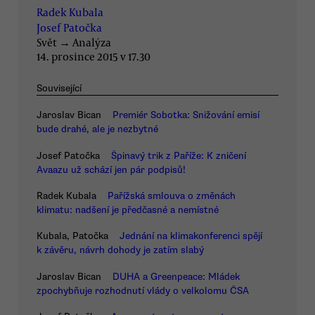
Radek Kubala
Josef Patočka
Svět
→
Analýza
14. prosince 2015 v 17.30
Související
Jaroslav Bican
Premiér Sobotka: Snižování emisí
bude drahé, ale je nezbytné
Josef Patočka
Špinavý trik z Paříže: K zničení
Avaazu už schází jen pár podpisů!
Radek Kubala
Pařížská smlouva o změnách
klimatu: nadšení je předčasné a nemístné
Kubala, Patočka
Jednání na klimakonferenci spějí
k závěru, návrh dohody je zatím slabý
Jaroslav Bican
DUHA a Greenpeace: Mládek
zpochybňuje rozhodnutí vlády o velkolomu ČSA