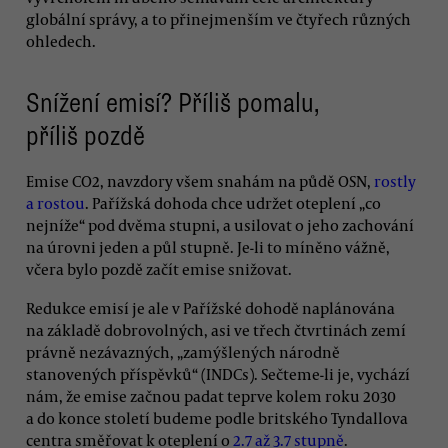
globální správy, a to přinejmenším ve čtyřech různých
ohledech.
Snížení emisí? Příliš pomalu,
příliš pozdě
Emise CO2, navzdory všem snahám na půdě OSN,
rostly
a rostou
. Pařížská dohoda chce udržet oteplení „co
nejníže“ pod dvěma stupni, a usilovat o jeho zachování
na úrovni jeden a půl stupně. Je-li to míněno vážně,
včera bylo pozdě začít emise snižovat.
Redukce emisí je ale v Pařížské dohodě naplánována
na základě dobrovolných, asi ve třech čtvrtinách zemí
právně nezávazných, „zamýšlených národně
stanovených příspěvků“ (INDCs). Sečteme-li je, vychází
nám, že emise začnou padat teprve kolem roku 2030
a do konce století budeme podle britského Tyndallova
centra směřovat k oteplení o
2.7 až 3.7 stupně
.