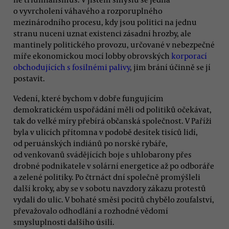
o vyvrcholení váhavého a rozporuplného
mezinárodního procesu, kdy jsou politici na jednu
stranu nuceni uznat existenci zásadní hrozby, ale
mantinely politického provozu, určované v nebezpečné
míře ekonomickou mocí lobby obrovských
korporací
obchodujících s fosilnémi palivy
, jim brání účinně se jí
postavit.
Vedení, které bychom v dobře fungujícím
demokratickém uspořádání měli od politiků očekávat,
tak do velké míry přebírá občanská společnost. V Paříži
byla v ulicích přítomna v podobě desítek tisíců lidí,
od peruánských indiánů po norské rybáře,
od venkovanů svádějících boje s uhlobarony přes
drobné podnikatele v solární energetice až po odboráře
a zelené politiky. Po čtrnáct dní společně promýšleli
další kroky, aby se v sobotu navzdory zákazu protestů
vydali do ulic. V bohaté směsi pocitů chybělo zoufalství,
převažovalo odhodlání a rozhodné vědomí
smysluplnosti dalšího úsilí.