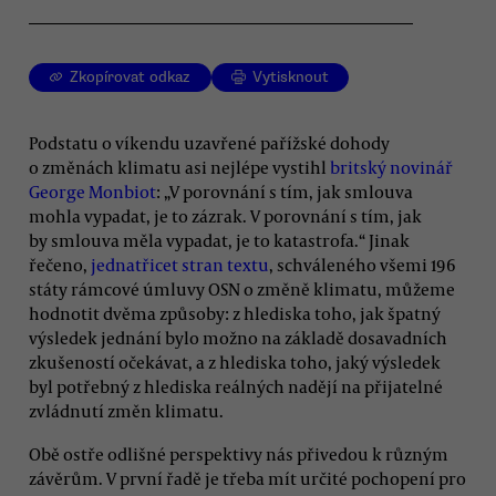
Zkopírovat odkaz
Vytisknout
Podstatu o víkendu uzavřené pařížské dohody
o změnách klimatu asi nejlépe vystihl
britský novinář
George Monbiot
: „V porovnání s tím, jak smlouva
mohla vypadat, je to zázrak. V porovnání s tím, jak
by smlouva měla vypadat, je to katastrofa.“ Jinak
řečeno,
jednatřicet stran textu
, schváleného všemi 196
státy rámcové úmluvy OSN o změně klimatu, můžeme
hodnotit dvěma způsoby: z hlediska toho, jak špatný
výsledek jednání bylo možno na základě dosavadních
zkušeností očekávat, a z hlediska toho, jaký výsledek
byl potřebný z hlediska reálných nadějí na přijatelné
zvládnutí změn klimatu.
Obě ostře odlišné perspektivy nás přivedou k různým
závěrům. V první řadě je třeba mít určité pochopení pro