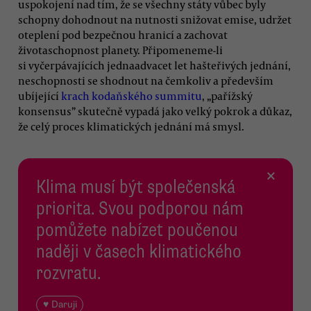
uspokojení nad tím, že se všechny státy vůbec byly
schopny dohodnout na nutnosti snižovat emise, udržet
oteplení pod bezpečnou hranicí a zachovat
životaschopnost planety. Připomeneme-li
si vyčerpávajících jednaadvacet let hašteřivých jednání,
neschopnosti se shodnout na čemkoliv a především
ubíjející
krach kodaňského summitu
, „pařížský
konsensus” skutečně vypadá jako velký pokrok a důkaz,
že celý proces klimatických jednání má smysl.
×
Klima musí být společenská
priorita. Svou podporou nám
pomůžete nabízet poučenou
naději v časech klimatického
rozvratu.
♥ Daruji