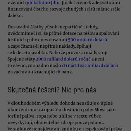
v zemích
globálního Jihu
. Jinak řečeno k adekvátnímu
financování čistého rozvoje chudých států máme stále
daleko.
Dosavadní částky působí nepatřičně i tehdy,
uvědomíme-li si, že přímé dotace na těžbu a spalování
fosilních paliv dnes dosahují
500 miliard dolarů
,
a započítáme-li nepřímé náklady, šplhají
se k desetinásobku. Nebo že provoz armády stojí
Spojené státy
2000 miliard dolarů ročně
a není
to dávno, co snadno našlo
čtrnáct tisíc miliard dolarů
na záchranu krachujících bank.
Skutečná řešení? Nic pro nás
V dlouhodobém výhledu dohoda neusiluje o úplné
ukončení emisí a opuštění fosilních paliv. Slova jako
fosilní paliva, ropa nebo uhlí se v textu vůbec
nevyskytují, obnovitelné zdroje pouze jednou.
Ve smlouvě nenajdete ani zmínku o respektování práva