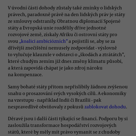
V úvodní části dohody zůstaly také zmínky o lidských
právech, paradoxně právě na den lidských práv je státy
ze smlouvy odstranily. Obratnou diplomacií Spojené
státy a Evropská unie rozdělily dříve jednotné
rozvojové země, získaly Afriku či ostrovní státy pro
svou
„koalici ambiciózních”
a pojistili se, aby se za
dřívější znečištění nemusely zodpovídat - výslovně
to vylučuje klauzule v odstavci o „škodách a ztrátátch”,
které chudým zemím již dnes změny klimatu působí,
a která zapovídá chápat je jako zdroj nároku
na kompenzace.
Samy bohaté státy přitom nepřislíbily žádnou zvýšenou
snahu o prosazování svých vysokých cílů. A ekonomiky
na vzestupu - například Indii či Brazílii - pak
nespravedlivě obviňovaly z pokusů
zablokovat dohodu
.
Děravé jsou i další části týkající se financí. Podporu by si
zasloužila transformace hospodářství rozvojových
států, které by měly mít právo vymanit se z chudoby