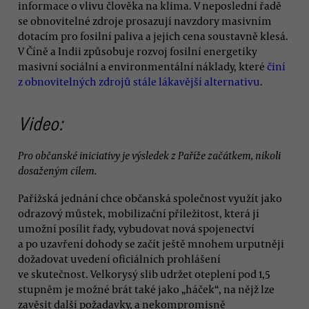
informace o vlivu člověka na klima. V neposlední řadě
se obnovitelné zdroje prosazují navzdory masivním
dotacím pro fosilní paliva a jejich cena soustavně klesá.
V Číně a Indii způsobuje rozvoj fosilní energetiky
masivní sociální a environmentální náklady, které
činí
z obnovitelných zdrojů stále lákavější alternativu
.
Video:
Pro občanské iniciativy je výsledek z Paříže začátkem, nikoli
dosaženým cílem.
Pařížská jednání chce občanská společnost využít jako
odrazový můstek, mobilizační příležitost, která jí
umožní posílit řady, vybudovat nová spojenectví
a po uzavření dohody se začít ještě mnohem urputněji
dožadovat uvedení oficiálních prohlášení
ve skutečnost. Velkorysý slib udržet oteplení pod 1,5
stupněm je možné brát také jako „háček“, na nějž lze
zavěsit další požadavky, a nekompromisně