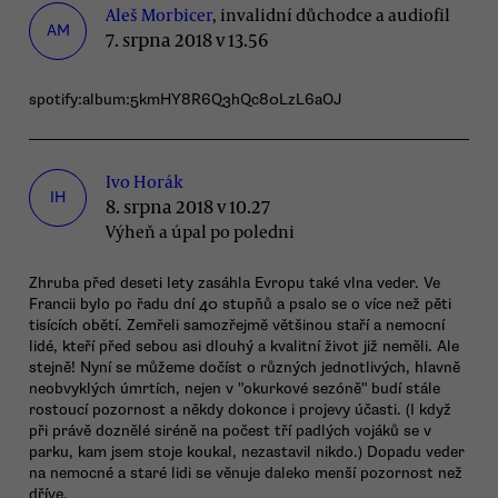
Aleš Morbicer
, invalidní důchodce a audiofil
AM
7. srpna 2018 v 13.56
spotify:album:5kmHY8R6Q3hQc80LzL6aOJ
Ivo Horák
IH
8. srpna 2018 v 10.27
Výheň a úpal po poledni
Zhruba před deseti lety zasáhla Evropu také vlna veder. Ve
Francii bylo po řadu dní 40 stupňů a psalo se o více než pěti
tisících obětí. Zemřeli samozřejmě většinou staří a nemocní
lidé, kteří před sebou asi dlouhý a kvalitní život již neměli. Ale
stejně! Nyní se můžeme dočíst o různých jednotlivých, hlavně
neobvyklých úmrtích, nejen v "okurkové sezóně" budí stále
rostoucí pozornost a někdy dokonce i projevy účasti. (I když
při právě doznělé siréně na počest tří padlých vojáků se v
parku, kam jsem stoje koukal, nezastavil nikdo.) Dopadu veder
na nemocné a staré lidi se věnuje daleko menší pozornost než
dříve.