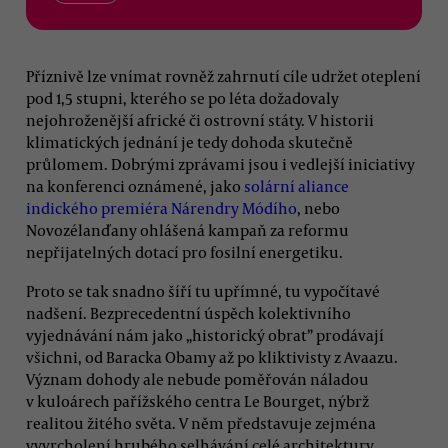
Příznivě lze vnímat rovněž zahrnutí cíle udržet oteplení
pod 1,5 stupni, kterého se po léta dožadovaly
nejohroženější africké či ostrovní státy. V historii
klimatických jednání je tedy dohoda skutečně
průlomem. Dobrými zprávami jsou i vedlejší iniciativy
na konferenci oznámené, jako
solární aliance
indického premiéra Nárendry Módího
, nebo
Novozélanďany ohlášená kampaň za reformu
nepřijatelných dotací pro fosilní energetiku.
Proto se tak snadno šíří tu upřímné, tu vypočítavé
nadšení. Bezprecedentní úspěch kolektivního
vyjednávání nám jako „historický obrat” prodávají
všichni, od Baracka Obamy až po kliktivisty z Avaazu.
Význam dohody ale nebude poměřován náladou
v kuloárech pařížského centra Le Bourget, nýbrž
realitou žitého světa. V něm představuje zejména
vyvrcholení hrubého selhávání celé architektury