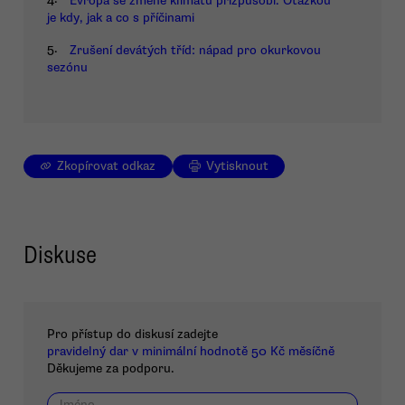
Evropa se změně klimatu přizpůsobí. Otázkou
je kdy, jak a co s příčinami
5.
Zrušení devátých tříd: nápad pro okurkovou
sezónu
Zkopírovat odkaz
Vytisknout
Diskuse
Pro přístup do diskusí zadejte
pravidelný dar v minimální hodnotě 50 Kč měsíčně
Děkujeme za podporu.