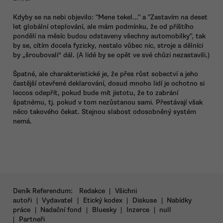
Kdyby se na nebi objevilo: "Mene tekel..." a "Zastavím na deset
let globální oteplování, ale mám podmínku, že od příštího
pondělí na měsíc budou odstaveny všechny automobilky", tak
by se, cítím docela fyzicky, nestalo vůbec nic, stroje a dělníci
by „šroubovali“ dál. (A lidé by se opět ve své chůzi nezastavili.)
Špatné, ale charakteristické je, že přes růst sobectví a jeho
častější otevřené deklarování, dosud mnoho lidí je ochotno si
leccos odepřít, pokud bude mít jistotu, že to zabrání
špatnému, tj. pokud v tom nezůstanou sami. Přestávají však
něco takového čekat. Stejnou slabost odosobněný systém
nemá.
Deník Referendum:
Redakce
|
Všichni
autoři
|
Vydavatel
|
Etický kodex
|
Diskuse
|
Nabídky
práce
|
Nadační fond
|
Bluesky
|
Inzerce
|
null
|
Partneři