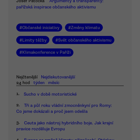
Josef Patočka
Argumenty a transparenty:
pařížská inspirace občanského aktivismu
#
Občanské iniciativy
#
Změny klimatu
#
Limity těžby
#
Svět občanského aktivismu
#
Klimakonference v Paříži
Nejčtenější
Nejdiskutovanější
24 hod
týden
měsíc
1.
Sucho v době motoristické
2.
Tři a půl roku vládní zmocněnkyní pro Romy:
Co jsme dokázali a proč jsem odešla
3.
Ceuta jako nástroj hybridního boje. Jak krajní
pravice rozděluje Evropu
4.