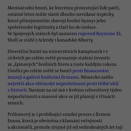
Mezinárodní hnutí, ke kterému protestující lidé patří,
ostatně letos může slavit dlouho nevídané úspěchy,
které přinejmenším zbavují fosilní byznys jeho
společenské legitimity a tlačí ho do izolace.
Ve Spojených státech byl zastaven
ropovod Keystone XL
.
Shell se stáhl z Arktidy i kanadské Alberty.
Divestiční hnutí na univerzitních kampusech i v
církvích po celém světě prosazuje stažení investic
ze „špinavých“ fosilních firem a roste každým rokem.
Umělci po celém světě se bouří
proti financování
muzejí a galerií fosilními firmami
. Německo zažilo
největší akce občanské neposlušnosti proti těžbě uhlí
v historii
. Navázat na ně má v květnu celosvětový týden
neposlušnosti a masové akce se již plánují v třinácti
zemích.
Průlomový je i probíhající soudní proces s firmou
Exxon, která je obviněna z klamání veřejnosti
a akcionářů, protože zřejmě již od sedmdesátých let tají