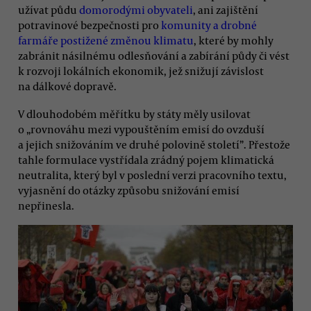
užívat půdu
domorodými obyvateli
, ani zajištění
potravinové bezpečnosti pro
komunity a drobné
farmáře postižené změnou klimatu
, které by mohly
zabránit násilnému odlesňování a zabírání půdy či vést
k rozvoji lokálních ekonomik, jež snižují závislost
na dálkové dopravě.
V dlouhodobém měřítku by státy měly usilovat
o „rovnováhu mezi vypouštěním emisí do ovzduší
a jejich snižováním ve druhé polovině století”. Přestože
tahle formulace vystřídala zrádný pojem klimatická
neutralita, který byl v poslední verzi pracovního textu,
vyjasnění do otázky způsobu snižování emisí
nepřinesla.