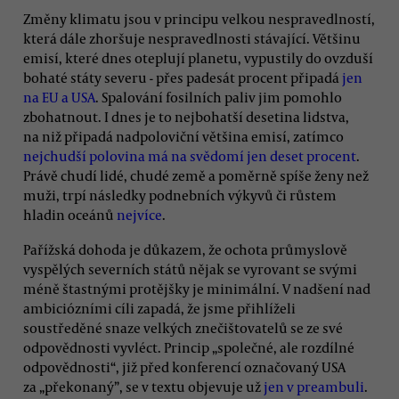
Změny klimatu jsou v principu velkou nespravedlností,
která dále zhoršuje nespravedlnosti stávající. Většinu
emisí, které dnes oteplují planetu, vypustily do ovzduší
bohaté státy severu - přes padesát procent připadá
jen
na EU a USA
. Spalování fosilních paliv jim pomohlo
zbohatnout. I dnes je to nejbohatší desetina lidstva,
na niž připadá nadpoloviční většina emisí, zatímco
nejchudší polovina má na svědomí jen deset procent
.
Právě chudí lidé, chudé země a poměrně spíše ženy než
muži, trpí následky podnebních výkyvů či růstem
hladin oceánů
nejvíce
.
Pařížská dohoda je důkazem, že ochota průmyslově
vyspělých severních států nějak se vyrovant se svými
méně štastnými protějšky je minimální. V nadšení nad
ambiciózními cíli zapadá, že jsme přihlíželi
soustředěné snaze velkých znečištovatelů se ze své
odpovědnosti vyvléct. Princip „společné, ale rozdílné
odpovědnosti“, již před konferencí označovaný USA
za „překonaný”, se v textu objevuje už
jen v preambuli
.