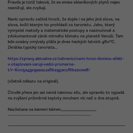
Pravda je totiž taková, že se emise skleníkových plynů nejen
nesnižují, ale zvyšují.
Navíc opravdu začíná hrozit, že dojde i na jeho jiná slova, na
slova, kvůli kterým ho prohlásili za teroristu. Jeho, který
vymyslel metody a matematické postupy a nasimuloval a
zdokumentoval zánik mírného klimatu na planetě Venuši. Tam
kde oceány omývaly pláže je dnes hezkých letních 480°C.
Zkrátka typický terorista...
https://zpravy.aktualne.cz/zahranici/zemi-hrozi-domino-efekt-
v-oteplovani-varuji-vedci-prumerne-
t/r~6005a49c9a2a11e8b295ac1f6b220ee8/
(včetně odkazu na originál).
Člověk přece jen asi nemá takovou sílu, ale opravdu to vypadá
na zvýšení průměrné teploty mnohem víc než o dva stupně.
Nezůstane na kameni kámen,,,,,,,,,,,,,,,,,,,,,,,,,,,,,,
--------------------------------------------------------