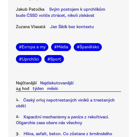
Jakub Patočka
Svým postojem k uprchlíkům
bude ČSSD voliče ztrácet, nikoli získávat
Zuzana Vlasatá
Jan Šibík bez kontextu
#
Evropa a my
#
Média
#
Španělsko
#
Uprchlíci
#
Sport
Nejčtenější
Nejdiskutovanější
24 hod
týden
měsíc
1.
Český orloj nepotrestaných viníků a trestaných
obětí
2.
Kapacitní mechanismy a peníze z rekultivací.
Oligarchie zase obere nás všechny
3.
Hlína, asfalt, beton. Co zůstane z brněnského