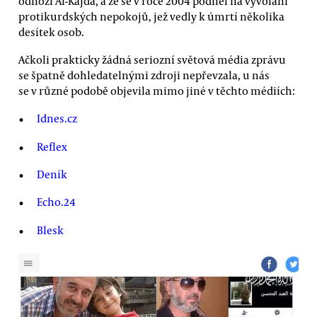
odnoží Al-Kajdá, a že se v roce 2004 podílel na vyvolání
protikurdských nepokojů, jež vedly k úmrtí několika
desítek osob.
Ačkoli prakticky žádná seriozní světová média zprávu
se špatně dohledatelnými zdroji nepřevzala, u nás
se v různé podobě objevila mimo jiné v těchto médiích:
Idnes.cz
Reflex
Deník
Echo.24
Blesk