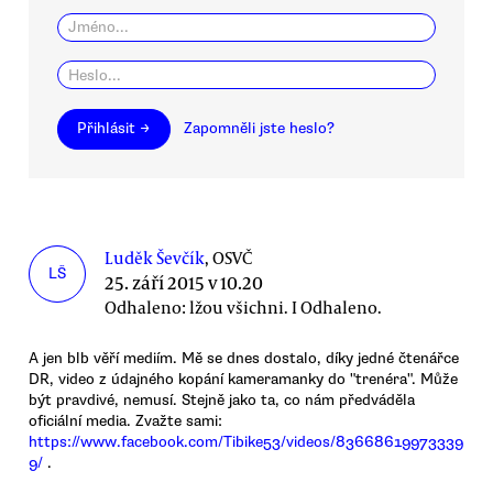
Přihlásit →
Zapomněli jste heslo?
Luděk Ševčík
, OSVČ
LŠ
25. září 2015 v 10.20
Odhaleno: lžou všichni. I Odhaleno.
A jen blb věří mediím. Mě se dnes dostalo, díky jedné čtenářce
DR, video z údajného kopání kameramanky do "trenéra". Může
být pravdivé, nemusí. Stejně jako ta, co nám předváděla
oficiální media. Zvažte sami:
https://www.facebook.com/Tibike53/videos/83668619973339
9/
.