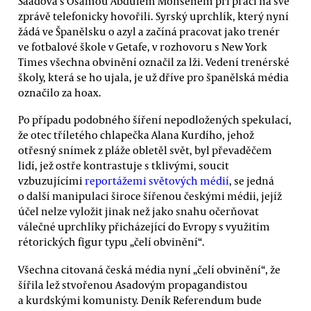
Saadová s Osamou Abdulem Mohsenem při práci na své
zprávě telefonicky hovořili. Syrský uprchlík, který nyní
žádá ve Španělsku o azyl a začíná pracovat jako trenér
ve fotbalové škole v Getafe, v rozhovoru s New York
Times všechna obvinění označil za lži. Vedení trenérské
školy, která se ho ujala, je už dříve pro španělská média
označilo za hoax.
Po případu podobného šíření nepodložených spekulací,
že otec tříletého chlapečka Alana Kurdího, jehož
otřesný snímek z pláže obletěl svět, byl převaděčem
lidí, jež ostře kontrastuje s tklivými, soucit
vzbuzujícími
reportážemi světových médií
, se jedná
o další manipulaci široce šířenou českými médii, jejíž
účel nelze vyložit jinak než jako snahu očerňovat
válečné uprchlíky přicházející do Evropy s využitím
rétorických figur typu „čelí obvinění“.
Všechna citovaná česká média nyní „čelí obvinění“, že
šířila lež stvořenou Asadovým propagandistou
a kurdskými komunisty. Deník Referendum bude