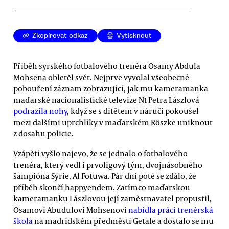
Zkopírovat odkaz
Vytisknout
Příběh syrského fotbalového trenéra Osamy Abdula
Mohsena obletěl svět. Nejprve vyvolal všeobecné
pobouření záznam zobrazující, jak mu kameramanka
maďarské nacionalistické televize N1 Petra Lászlová
podrazila nohy
, když se s dítětem v náručí pokoušel
mezi dalšími uprchlíky v maďarském Röszke uniknout
z dosahu policie.
Vzápětí vyšlo najevo, že se jednalo o fotbalového
trenéra, který vedl i prvoligový tým, dvojnásobného
šampióna Sýrie, Al Fotuwa. Pár dní poté se zdálo, že
příběh skončí happyendem. Zatímco maďarskou
kameramanku Lászlovou její zaměstnavatel propustil,
Osamovi Abudulovi Mohsenovi
nabídla práci trenérská
škola
na madridském předměstí Getafe a dostalo se mu