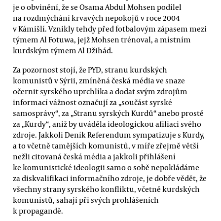
je o obvinění, že se Osama Abdul Mohsen podílel
na rozdmýchání krvavých nepokojů v roce 2004
v Kámišlí. Vznikly tehdy před fotbalovým zápasem mezi
týmem Al Fotuwa, jejž Mohsen trénoval, a místním
kurdským týmem Al Džihád.
Za pozornost stojí, že PYD, stranu kurdských
komunistů v Sýrii, zmíněná česká média ve snaze
očernit syrského uprchlíka a dodat svým zdrojům
informací vážnost označují za „součást syrské
samosprávy“, za „Stranu syrských Kurdů“ anebo prostě
za „Kurdy“, aniž by uváděla ideologickou afiliaci svého
zdroje. Jakkoli Deník Referendum sympatizuje s Kurdy,
a to včetně tamějších komunistů, v míře zřejmě větší
nežli citovaná česká média a jakkoli přihlášení
ke komunistické ideologii samo o sobě nepokládáme
za diskvalifikaci informačního zdroje, je dobře vědět, že
všechny strany syrského konfliktu, včetně kurdských
komunistů, sahají při svých prohlášeních
k propagandě.