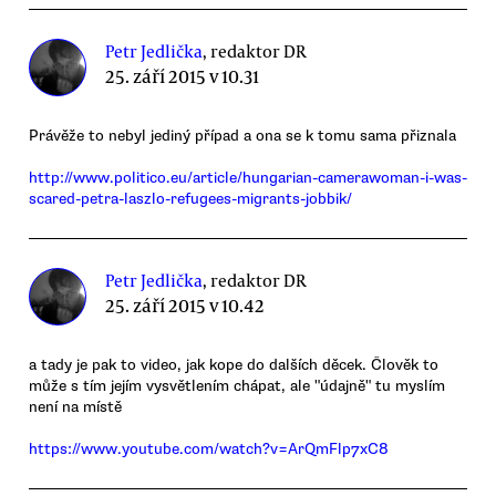
Petr Jedlička
, redaktor DR
25. září 2015 v 10.31
Právěže to nebyl jediný případ a ona se k tomu sama přiznala
http://www.politico.eu/article/hungarian-camerawoman-i-was-
scared-petra-laszlo-refugees-migrants-jobbik/
Petr Jedlička
, redaktor DR
25. září 2015 v 10.42
a tady je pak to video, jak kope do dalších děcek. Člověk to
může s tím jejím vysvětlením chápat, ale "údajně" tu myslím
není na místě
https://www.youtube.com/watch?v=ArQmFlp7xC8