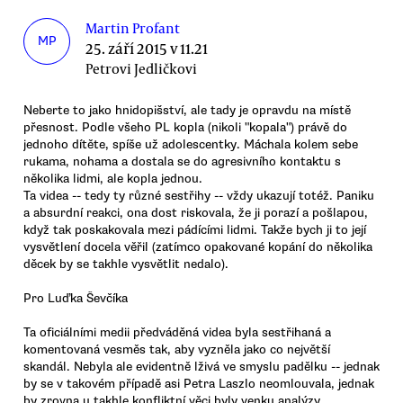
Martin Profant
MP
25. září 2015 v 11.21
Petrovi Jedličkovi
Neberte to jako hnidopišství, ale tady je opravdu na místě
přesnost. Podle všeho PL kopla (nikoli "kopala") právě do
jednoho dítěte, spíše už adolescentky. Máchala kolem sebe
rukama, nohama a dostala se do agresivního kontaktu s
několika lidmi, ale kopla jednou.
Ta videa -- tedy ty různé sestřihy -- vždy ukazují totéž. Paniku
a absurdní reakci, ona dost riskovala, že ji porazí a pošlapou,
když tak poskakovala mezi pádícími lidmi. Takže bych ji to její
vysvětlení docela věřil (zatímco opakované kopání do několika
děcek by se takhle vysvětlit nedalo).
Pro Luďka Ševčíka
Ta oficiálními medii předváděná videa byla sestřihaná a
komentovaná vesměs tak, aby vyzněla jako co největší
skandál. Nebyla ale evidentně lživá ve smyslu padělku -- jednak
by se v takovém případě asi Petra Laszlo neomlouvala, jednak
by zrovna u takhle konfliktní věci byly venku analýzy.