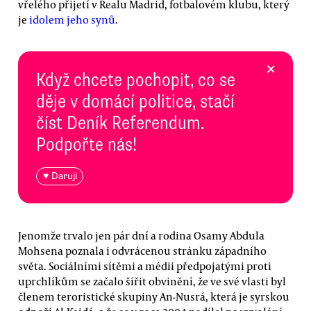
vřelého přijetí v Realu Madrid, fotbalovém klubu, který
je
idolem jeho synů
.
×
Když chcete pochopit, co se
děje v domácí politice, stačí
číst Deník Referendum.
Podpořte nás!
♥ Daruji
Jenomže trvalo jen pár dní a rodina Osamy Abdula
Mohsena poznala i odvrácenou stránku západního
světa. Sociálními sítěmi a médii předpojatými proti
uprchlíkům se začalo šířit obvinění, že ve své vlasti byl
členem teroristické skupiny An-Nusrá, která je syrskou