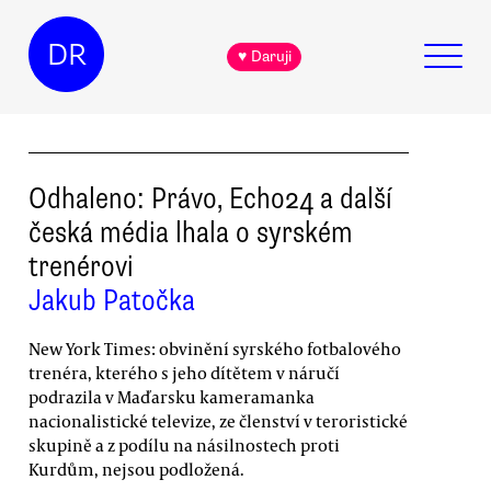
DR
♥ Daruji
Odhaleno: Právo, Echo24 a další
česká média lhala o syrském
trenérovi
Jakub Patočka
New York Times: obvinění syrského fotbalového
trenéra, kterého s jeho dítětem v náručí
podrazila v Maďarsku kameramanka
nacionalistické televize, ze členství v teroristické
skupině a z podílu na násilnostech proti
Kurdům, nejsou podložená.