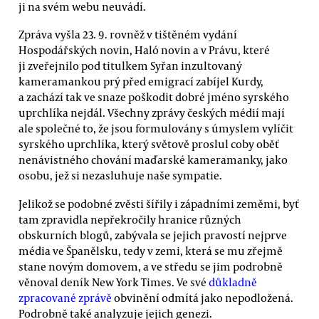
ji na svém webu neuvádí.
Zpráva vyšla 23. 9. rovněž v tištěném vydání
Hospodářských novin, Haló novin a v Právu, které
ji zveřejnilo pod titulkem Syřan inzultovaný
kameramankou prý před emigrací zabíjel Kurdy,
a zachází tak ve snaze poškodit dobré jméno syrského
uprchlíka nejdál. Všechny zprávy českých médií mají
ale společné to, že jsou formulovány s úmyslem vylíčit
syrského uprchlíka, který světově proslul coby oběť
nenávistného chování maďarské kameramanky, jako
osobu, jež si nezasluhuje naše sympatie.
Jelikož se podobné zvěsti šířily i západními zeměmi, byť
tam zpravidla nepřekročily hranice různých
obskurních blogů, zabývala se jejich pravostí nejprve
média ve Španělsku, tedy v zemi, která se mu zřejmě
stane novým domovem, a ve středu se jim podrobně
věnoval deník New York Times. Ve své
důkladně
zpracované zprávě
obvinění odmítá jako nepodložená.
Podrobně také analyzuje jejich genezi.