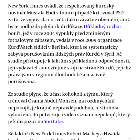
New York Times uvádí, že respektovaný kurdský
novinář Mustafa Ebdi v tomto případě kritizoval PYD
za to, že vypustila do světa takto závažné obvinění, aniž
by je podložila jakýmikoli důkazy.
Důkladný rozbor
bouří, jež v roce 2004 vypukly před zmíněným
fotbalovým zápasem, vydala v roce 2009 organizace
KurdWatch sídlící v Berlíně, která se systematicky
zabývá porušováním lidských práv Kurdů v Sýrii. Ač
studie přistupuje k faktům s příkladnou odpovědností,
její vydavatel samozřejmě stojí na straně Kurdů, jejichž
práva jsou v regionu dlouhodobě a masivně
porušována.
Ze studie plyne, že účast kohokoli z týmu, který
trénoval Osama Abdul Mohsen, na rozdmýchání
nepokojů, je krajně nepravděpodobná, ne-li zhola
vyloučená. To potvrzuje i videozáznam nepokojů, který
je k dispozici na
YouTube
.
Redaktoři New York Times Robert Mackey a Hwaida