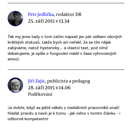
Petr Jedlička
, redaktor DR
25. září 2015 v 13.34
Tak my jsme tady o tom zatím napsali jen pár celkem věcných
krátkých statusů, takže bych ani neřekl, že se tím nějak
zabýváme, natož hystericky... a vlastní text, pod nímž
debatujeme, je spíše o fungování médií v čase vyhrocených
emocí.
Jiří Zajíc
, publicista a pedagog
28. září 2015 v 14.06
Poděkování
Je dobře, když se ještě někdo z mediálních pracovníků snaží
hledat pravdu a navíc je k tomu - jak vidno v tomto článku - i
odborně kompetentní