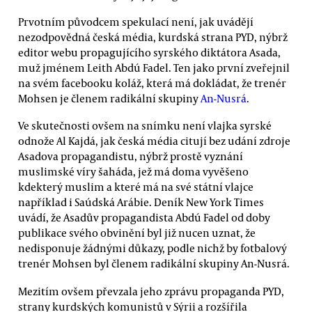
Prvotním původcem spekulací není, jak uvádějí
nezodpovědná česká média, kurdská strana PYD, nýbrž
editor webu propagujícího syrského diktátora Asada,
muž jménem Leith Abdú Fadel. Ten jako první zveřejnil
na svém facebooku koláž, která má dokládat, že trenér
Mohsen je členem radikální skupiny
An-Nusrá
.
Ve skutečnosti ovšem na snímku není vlajka syrské
odnože Al Kajdá, jak česká média citují bez udání zdroje
Asadova propagandistu, nýbrž prostě vyznání
muslimské víry šaháda, jež má doma vyvěšeno
kdekterý muslim a které má na své státní vlajce
například i Saúdská Arábie. Deník New York Times
uvádí, že Asadův propagandista Abdú Fadel od doby
publikace svého obvinění byl již nucen uznat, že
nedisponuje žádnými důkazy, podle nichž by fotbalový
trenér Mohsen byl členem radikální skupiny An-Nusrá.
Mezitím ovšem převzala jeho zprávu propaganda PYD,
strany kurdských komunistů v Sýrii a rozšířila