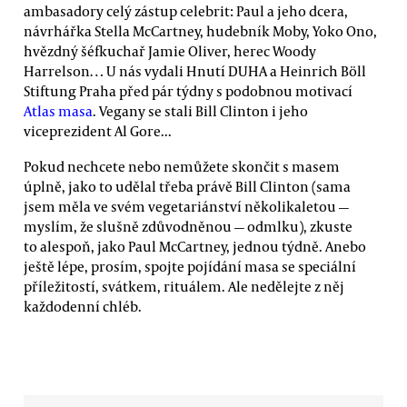
ambasadory celý zástup celebrit: Paul a jeho dcera,
návrhářka Stella McCartney, hudebník Moby, Yoko Ono,
hvězdný šéfkuchař Jamie Oliver, herec Woody
Harrelson… U nás vydali Hnutí DUHA a Heinrich Böll
Stiftung Praha před pár týdny s podobnou motivací
Atlas masa
. Vegany se stali Bill Clinton i jeho
viceprezident Al Gore...
Pokud nechcete nebo nemůžete skončit s masem
úplně, jako to udělal třeba právě Bill Clinton (sama
jsem měla ve svém vegetariánství několikaletou —
myslím, že slušně zdůvodněnou — odmlku), zkuste
to alespoň, jako Paul McCartney, jednou týdně. Anebo
ještě lépe, prosím, spojte pojídání masa se speciální
příležitostí, svátkem, rituálem. Ale nedělejte z něj
každodenní chléb.