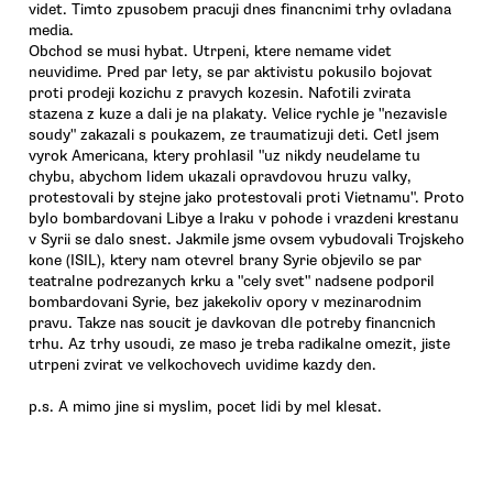
videt. Timto zpusobem pracuji dnes financnimi trhy ovladana
media.
Obchod se musi hybat. Utrpeni, ktere nemame videt
neuvidime. Pred par lety, se par aktivistu pokusilo bojovat
proti prodeji kozichu z pravych kozesin. Nafotili zvirata
stazena z kuze a dali je na plakaty. Velice rychle je "nezavisle
soudy" zakazali s poukazem, ze traumatizuji deti. Cetl jsem
vyrok Americana, ktery prohlasil "uz nikdy neudelame tu
chybu, abychom lidem ukazali opravdovou hruzu valky,
protestovali by stejne jako protestovali proti Vietnamu". Proto
bylo bombardovani Libye a Iraku v pohode i vrazdeni krestanu
v Syrii se dalo snest. Jakmile jsme ovsem vybudovali Trojskeho
kone (ISIL), ktery nam otevrel brany Syrie objevilo se par
teatralne podrezanych krku a "cely svet" nadsene podporil
bombardovani Syrie, bez jakekoliv opory v mezinarodnim
pravu. Takze nas soucit je davkovan dle potreby financnich
trhu. Az trhy usoudi, ze maso je treba radikalne omezit, jiste
utrpeni zvirat ve velkochovech uvidime kazdy den.
p.s. A mimo jine si myslim, pocet lidi by mel klesat.