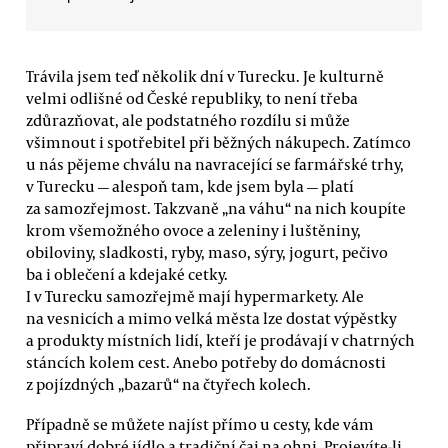
Trávila jsem teď několik dní v Turecku. Je kulturně
velmi odlišné od České republiky, to není třeba
zdůrazňovat, ale podstatného rozdílu si může
všimnout i spotřebitel při běžných nákupech. Zatímco
u nás pějeme chválu na navracející se farmářské trhy,
v Turecku — alespoň tam, kde jsem byla — platí
za samozřejmost. Takzvaně „na váhu“ na nich koupíte
krom všemožného ovoce a zeleniny i luštěniny,
obiloviny, sladkosti, ryby, maso, sýry, jogurt, pečivo
ba i oblečení a kdejaké cetky.
I v Turecku samozřejmě mají hypermarkety. Ale
na vesnicích a mimo velká města lze dostat výpěstky
a produkty místních lidí, kteří je prodávají v chatrných
stáncích kolem cest. Anebo potřeby do domácnosti
z pojízdných „bazarů“ na čtyřech kolech.
Případně se můžete najíst přímo u cesty, kde vám
připraví dobré jídlo a tradiční čaj na ohni. Projevíte-li