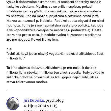
vyzva k dobrovolne skromnosti, ci omezeni spotreby masa z
lasky ke zviratum. Myslim, ze se prilis nespletu, pokud
prohlasim ze na 95% lidi to neucinkuje. Takze samo o sobe je
to nesmysl. Jedina mozna, prijatelna a rozumna cesta je ta
kterou uz naznacil p. Kubicko. Redukci poctu obyvatel na nizsi
hodnotu. Tohle je zase neprijatelna cesta pro politiky, teology
a velkopodnikatele (verejne to nepriznaji- podnikatele). Cesta
ktera nas proto ceka, je nedobrovolna skromnost a prijemna
zrejme nebude. Pokud ji prezijem.
p.s.
"zvláště, když jeden slavný vegetarián dokázal zlikvidovat šest
milionů lidí."
Ta jeho aktivita dokazala zlikvidovat primo nekolik desitek
milionu lidi a stovkam milionu ten zivot ztrpcila. Tedy pokud je
autorka ochotna povazovat za lidi i goje a nejen zidy, jak se
stava tolerovanou modou.
Jiří Kubička
, psycholog
4. října 2014 v 11.15