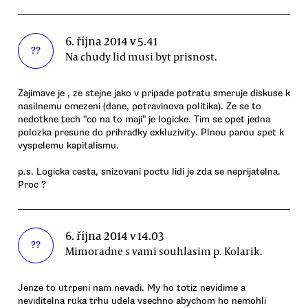
6. října 2014 v 5.41
??
Na chudy lid musi byt prisnost.
Zajimave je , ze stejne jako v pripade potratu smeruje diskuse k
nasilnemu omezeni (dane, potravinova politika). Ze se to
nedotkne tech "co na to maji" je logicke. Tim se opet jedna
polozka presune do prihradky exkluzivity. Plnou parou spet k
vyspelemu kapitalismu.
p.s. Logicka cesta, snizovani poctu lidi je zda se neprijatelna.
Proc ?
6. října 2014 v 14.03
??
Mimoradne s vami souhlasim p. Kolarik.
Jenze to utrpeni nam nevadi. My ho totiz nevidime a
neviditelna ruka trhu udela vsechno abychom ho nemohli