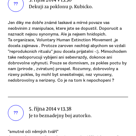
??
Dekuji za poklonu p. Kubicko.
Jen diky me dobře známé laskavé a mírné povaze vas
neobvinim z manipulace, ktere jste se dopustil. Doporucit a
naznacit nejsou synonyma. Ale ja nejsem hnidopich.
Ta organizace, Voluntary Human Extinction Movement ,je
docela zajimava . Protoze zaroven nechteji abychom se vzdali
"reprodukcnich ritualu" jsou docela prijatelni -:). Mimochodem
take nedoporucuji vybijeni ani sebevrazdy, dokonce ani
dobrovolne vyhynuti. Pouze se domnivam, ze pokles poctu by
nam (prirode , zviratum) prospel. Rozumny, dobrovolny a
rizeny pokles, by mohl byt snesitelnejsi, nez vynuceny,
nedobrovolny a nerizeny. Co je na tom k nepochopeni ?
5. října 2014 v 13.38
??
Je to beznadejny boj autorko.
"smutné oči němých tváří"