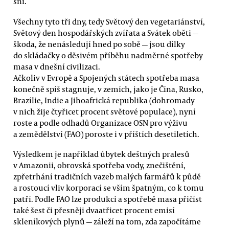
sní.
Všechny tyto tři dny, tedy Světový den vegetariánství,
Světový den hospodářských zvířata a Svátek oběti —
škoda, že nenásledují hned po sobě — jsou dílky
do skládačky o děsivém příběhu nadměrné spotřeby
masa v dnešní civilizaci.
Ačkoliv v Evropě a Spojených státech spotřeba masa
konečně spíš stagnuje, v zemích, jako je Čína, Rusko,
Brazílie, Indie a Jihoafrická republika (dohromady
v nich žije čtyřicet procent světové populace), nyní
roste a podle odhadů Organizace OSN pro výživu
a zemědělství (FAO) poroste i v příštích desetiletích.
Výsledkem je například úbytek deštných pralesů
v Amazonii, obrovská spotřeba vody, znečištění,
zpřetrhání tradičních vazeb malých farmářů k půdě
a rostoucí vliv korporací se vším špatným, co k tomu
patří. Podle FAO lze produkci a spotřebě masa přičíst
také šest či přesněji dvaatřicet procent emisí
skleníkových plynů — záleží na tom, zda započítáme