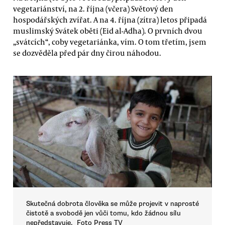
vegetariánství, na 2. října (včera) Světový den
hospodářských zvířat. A na 4. října (zítra) letos připadá
muslimský Svátek oběti (Eid al-Adha). O prvních dvou
„svátcích“, coby vegetariánka, vím. O tom třetím, jsem
se dozvěděla před pár dny čirou náhodou.
Skutečná dobrota člověka se může projevit v naprosté
čistotě a svobodě jen vůči tomu, kdo žádnou sílu
nepředstavuje. Foto Press TV