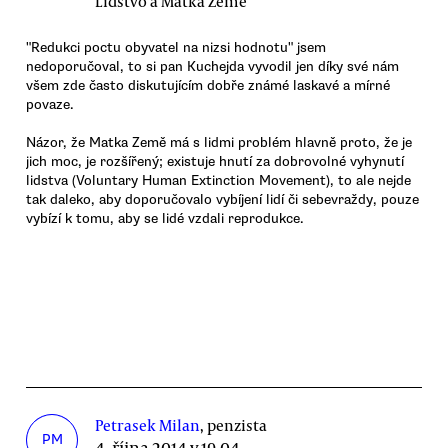
Lidstvo a Matka Země
"Redukci poctu obyvatel na nizsi hodnotu" jsem
nedoporučoval, to si pan Kuchejda vyvodil jen díky své nám
všem zde často diskutujícím dobře známé laskavé a mírné
povaze.
Názor, že Matka Země má s lidmi problém hlavně proto, že je
jich moc, je rozšířený; existuje hnutí za dobrovolné vyhynutí
lidstva (Voluntary Human Extinction Movement), to ale nejde
tak daleko, aby doporučovalo vybíjení lidí či sebevraždy, pouze
vybízí k tomu, aby se lidé vzdali reprodukce.
Petrasek Milan
, penzista
PM
4. října 2014 v 19.04