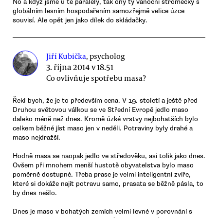
No a když jsme u té paralely, tak ony ty vánoční stromečky s
globálním lesním hospodařením samozřejmě velice úzce
souvisí. Ale opět jen jako dílek do skládačky.
Jiří Kubička
, psycholog
3. října 2014 v 18.51
Co ovlivňuje spotřebu masa?
Řekl bych, že je to především cena. V 19. století a ještě před
Druhou světovou válkou se ve Střední Evropě jedlo maso
daleko méně než dnes. Kromě úzké vrstvy nejbohatších bylo
celkem běžné jíst maso jen v neděli. Potraviny byly drahé a
maso nejdražší.
Hodně masa se naopak jedlo ve středověku, asi tolik jako dnes.
Ovšem při mnohem menší hustotě obyvatelstva bylo maso
poměrně dostupné. Třeba prase je velmi inteligentní zvíře,
které si dokáže najít potravu samo, prasata se běžně pásla, to
by dnes nešlo.
Dnes je maso v bohatých zemích velmi levné v porovnání s