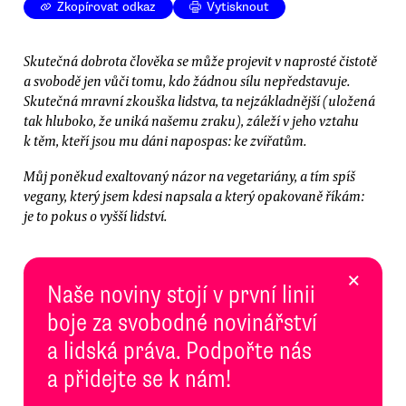
Zkopírovat odkaz
Vytisknout
Skutečná dobrota člověka se může projevit v naprosté čistotě
a svobodě jen vůči tomu, kdo žádnou sílu nepředstavuje.
Skutečná mravní zkouška lidstva, ta nejzákladnější (uložená
tak hluboko, že uniká našemu zraku), záleží v jeho vztahu
k těm, kteří jsou mu dáni napospas: ke zvířatům.
Můj poněkud exaltovaný názor na vegetariány, a tím spíš
vegany, který jsem kdesi napsala a který opakovaně říkám:
je to pokus o vyšší lidství.
×
Naše noviny stojí v první linii
boje za svobodné novinářství
a lidská práva. Podpořte nás
a přidejte se k nám!