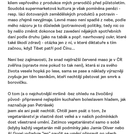
kilem vepřového z produkce mých prarodičů před půlstoletím.
Soudobá supermarketová kultura je však pomíněna penězi -
resp. lácí dotovaných zemědělských produktů a potravin -
maso zřejmě nevyjímaje. Levné maso není spadlé z nebe, podle
mého názoru je to důsledek (potravinové) politiky, tedy nic co
by nešlo změnit dokonce bez zavedení nějakých spotřebních
daní podle druhu (jako na tabák a popř. navrhovaný cukr, které
také škodí zdraví) - otázka jen z ní, v které diktatuře s tím
začnou, když Tibet patří pod Čínu...
Není bez zajímavosti, že snad nejdražší červené maso je v ČR
zvěřina (opravte mne pokud to tak není), která si za svého
života vesele hopká po lese, sama se pase a náklady výrazněji
zvyšuje jen těm lesníkům, kteří nechtějí pěstovat jen smrk a
borovičku.
O tom (a o nejchutnější mršině -bez ohledu na živočišný
původ- připravené nejlepším kuchařem boleslavem hladem, jak
naznačuje pan Petrásek)
jsem ale ani psát nechtěl. Chtěl jsem psát o tom, že
vegetariánství je vlastně dost velké a v našich podmínkách
dost všestrané umění. Zatímco vegetariánství samo o sobě
(kdyby každý vegetarián měl podmínky jako Jamie Oliver nebo
Al Gore) vyžaduje "jen" naučit se umění připravit po všech