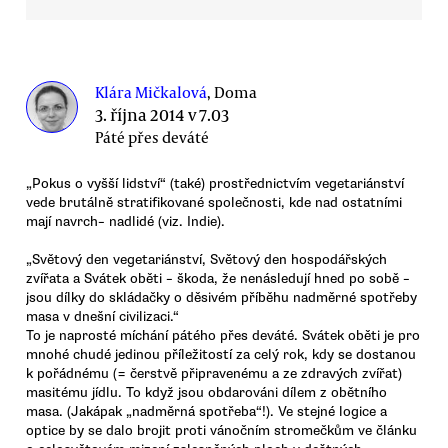
Klára Mičkalová
, Doma
3. října 2014 v 7.03
Páté přes deváté
„Pokus o vyšší lidství“ (také) prostřednictvím vegetariánství
vede brutálně stratifikované společnosti, kde nad ostatními
mají navrch– nadlidé (viz. Indie).
„Světový den vegetariánství, Světový den hospodářských
zvířata a Svátek oběti – škoda, že nenásledují hned po sobě –
jsou dílky do skládačky o děsivém příběhu nadměrné spotřeby
masa v dnešní civilizaci.“
To je naprosté míchání pátého přes deváté. Svátek oběti je pro
mnohé chudé jedinou příležitostí za celý rok, kdy se dostanou
k pořádnému (= čerstvě připravenému a ze zdravých zvířat)
masitému jídlu. To když jsou obdarováni dílem z obětního
masa. (Jakápak „nadměrná spotřeba“!). Ve stejné logice a
optice by se dalo brojit proti vánočním stromečkům ve článku