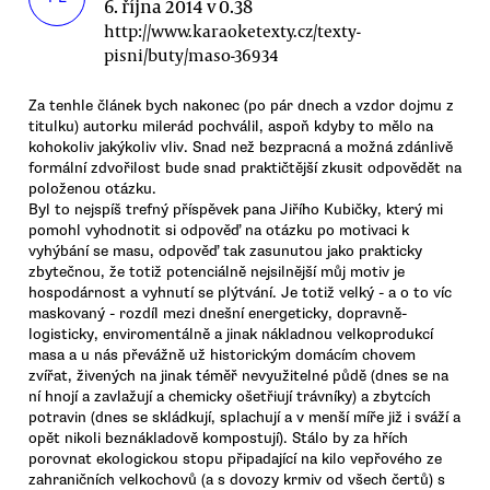
6. října 2014 v 0.38
http://www.karaoketexty.cz/texty-
pisni/buty/maso-36934
Za tenhle článek bych nakonec (po pár dnech a vzdor dojmu z
titulku) autorku milerád pochválil, aspoň kdyby to mělo na
kohokoliv jakýkoliv vliv. Snad než bezpracná a možná zdánlivě
formální zdvořilost bude snad praktičtější zkusit odpovědět na
položenou otázku.
Byl to nejspíš trefný příspěvek pana Jiřího Kubičky, který mi
pomohl vyhodnotit si odpověď na otázku po motivaci k
vyhýbání se masu, odpověď tak zasunutou jako prakticky
zbytečnou, že totiž potenciálně nejsilnější můj motiv je
hospodárnost a vyhnutí se plýtvání. Je totiž velký - a o to víc
maskovaný - rozdíl mezi dnešní energeticky, dopravně-
logisticky, enviromentálně a jinak nákladnou velkoprodukcí
masa a u nás převážně už historickým domácím chovem
zvířat, živených na jinak téměř nevyužitelné půdě (dnes se na
ní hnojí a zavlažují a chemicky ošetřiují trávníky) a zbytcích
potravin (dnes se skládkují, splachují a v menší míře již i sváží a
opět nikoli beznákladově kompostují). Stálo by za hřích
porovnat ekologickou stopu připadající na kilo vepřového ze
zahraničních velkochovů (a s dovozy krmiv od všech čertů) s