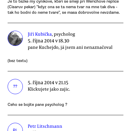
Je to tezke my cynikove, kteri se smeji pri Werichove replice
(Cisaruv pekar) "kdyz ona se ta nema tvar na mne tak diva -
tak ho bodni do neme tvare", se masa dobrovolne nevzdame.
Jiří Kubička
, psycholog
5. října 2014 v 18.30
pane Kuchejdo, já jsem ani nenaznačoval
(bez textu)
5. října 2014 v 21.15
??
Klickujete jako zajic.
Ceho se bojite pane psycholog ?
Petr Litschmann
PL