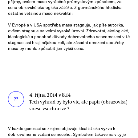
příjmy, ovšem maso vyráběné průmyslovým způsobem, za
cenu obrovské ekologické zátěže. Z gurmánského hlediska
ostatně většinou maso nekvalitní.
V Evropě a v USA spotřeba masa stagnuje, jak píše autorka,
ovšem stagnuje na velmi vysoké úrovni. Zdravotní, ekologické,
ideologické a podobné důvody dobrovolného sebeomezení v té
stagnaci asi hrají nějakou roli, ale zásadní omezení spotřeby
masa by mohla způsobit jen vyšší cena.
4. října 2014 v 8.14
??
Tech vyhrad by bylo vic, ale papir (obrazovka)
snese vsechno ze ?
V kazde generaci se zrejme objevuje idealisticka vyzva k
dobrovolnemu vzdani se neceho. Symbolem takove naivity je