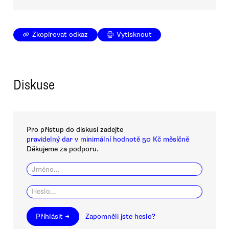
Zkopírovat odkaz
Vytisknout
Diskuse
Pro přístup do diskusí zadejte
pravidelný dar v minimální hodnotě 50 Kč měsíčně
Děkujeme za podporu.
Přihlásit →
Zapomněli jste heslo?