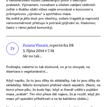
o celosvětovém mizení zalesněných ploch v deštných
pralesích. Významem, rozsahem a účelem zabíjení obětních
zvířat o Svátku oběti vůbec nejde srovnávat s konzumní a
průmyslovou „výrobou“ a spotřebou masa.
Na světě je jídla dost pro všechny, ovšem tragédií je naprostá
nerovnoměrnost přístupu k potravě (plýtvání vs. hladomor,
často v rámci jediné komunity).
Zuzana Vlasatá
, reportérka DR
ZV
3. října 2014 v 7.19
Ale no tak...
Podívejte, neberte to tak doslovně, on je to sloupek, ne
disertace o vegetariánství...
Když napíšu, že to jsou dílky do skládačky, tak to jsou dílky do
skládačky. Nikoliv komplexní přehled všech aspektů. (Navíc, na
konci přece píšu, že bude fajn, když si čtenář udělá s pojídání
masa „svátek“. Tím chci přece dát najevo, že je rozdíl, když jím
maso při speciální příležitosti a ne ke každému obědu.)