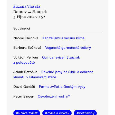
Zuzana Vlasatá
Domov
→
Sloupek
3. října 2014 v 7.52
Související
Naomi Kleinová
Kapitalismus versus klima
Barbora Božková
Veganské gurmánské večery
Vojtěch Pelikán
Quinoa: svízelný zázrak
z polopouště
Jakub Patočka
Pekelné jámy na Sibiři a ochrana
klimatu v Islámském státě
David Gardáš
Farma zvířat s čínskými rysy
Peter Singer
Osvobození rostlin?
#
Práva zvířat
#
Zvíře a člověk
#
Potraviny