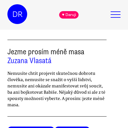
DR
♥ Daruji
Jezme prosím méně masa
Zuzana Vlasatá
Nemusíte chtít projevit skutečnou dobrotu
člověka, nemusíte se snažit o vyšší lidství,
nemusíte ani okázale manifestovat svůj soucit,
ba ani bojkotovat Babiše. Nějaký důvod si ale z té
spousty možností vyberte. A prosím: jezte méně
masa.