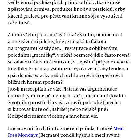
vedle emisí pocházejících přímo od dobytka i emise
z pěstování krmiva, produkce hnojiv a pesticidů, orby,
kácení pralesů pro pěstování krmné sóji a vysoušení
rašelinišť.
A toho všeho jsou součástí i naše školní, nemocniční
a jiné závodní jídelny, kde je nějaká ta flákota
na programu každý den. I restaurace s oblíbenými
poledními „meníčky“, v nichž bezmasé jídlo často rovná
se salát s tuňákem či šunkou, v „lepším“ případě ovocné
knedlíky. Proč mají všemožné výživové ústavy tendenci
cpát do nás ostatky našich ochlupených či opeřených
bližních horem spodem?
Jíte-li maso, ptám se vás. Platí na vás argumentace
emoční (smutné oči němých tváří), racionální (kvalita
životního prostředí a vaše zdraví), politické („nechci
si kupovat kuře od „Babiše“) nebo nějaké jiné?
K dispozici máme všechny a mnohem víc.
Iniciativ mířících tímto směrem je řada. Britské
Meat
Free Mondays
(Bezmasé pondělky) mají mezi svými