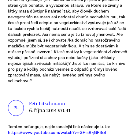
stránkých bohatou a vyváženou stravu, ve které se živiny a
látky masa důvtipně nahradí tak, aby člověk duchem
nevegetarián na maso ani nedostal chuť a nechybělo mu, tak
české prostředí adepta na vegetariánství vystavuje (ač už se
to leckde rychle lepší) nutnosti naučit se vzdorovat celé řadě
dalších překážek. Asi nemá cenu je tu (znovu) jmenovat. Ale
vzpomněl jsem si, že i chovatel/ka domácího masožravého
mazlíčka může být vegetarinán/kou. A tím se dostávám k
otázce přesně inverzní: Které motivy k vegetariánství zároveň
vylučují pořízení si a chov psa nebo kočky (jako příklady
nejběžnějších zvířecích miláčků)? Jistě lze namítat, že krmivo
pro psy a kočky pochází vesměs z odpadů průmyslového
zpracování masa, ale nebýt levného průmyslového
velkochovu?
Petr Litschmann
PL
6. října 2014 v 0.41
Tamten nefunguje, nejdokonalejší link následuje tuto:
https://www.youtube.com/watch?v=GF-sR4GF80I