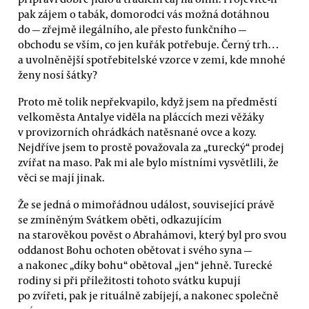
pak zájem o tabák, domorodci vás možná dotáhnou
do — zřejmě ilegálního, ale přesto funkčního —
obchodu se vším, co jen kuřák potřebuje. Černý trh…
a uvolněnější spotřebitelské vzorce v zemi, kde mnohé
ženy nosí šátky?
Proto mě tolik nepřekvapilo, když jsem na předměstí
velkoměsta Antalye viděla na pláccích mezi věžáky
v provizorních ohrádkách natěsnané ovce a kozy.
Nejdříve jsem to prostě považovala za „turecký“ prodej
zvířat na maso. Pak mi ale bylo místními vysvětlili, že
věci se mají jinak.
Že se jedná o mimořádnou událost, související právě
se zmíněným Svátkem oběti, odkazujícím
na starověkou pověst o Abrahámovi, který byl pro svou
oddanost Bohu ochoten obětovat i svého syna —
a nakonec „díky bohu“ obětoval „jen“ jehně. Turecké
rodiny si při příležitosti tohoto svátku kupují
po zvířeti, pak je rituálně zabíjejí, a nakonec společně