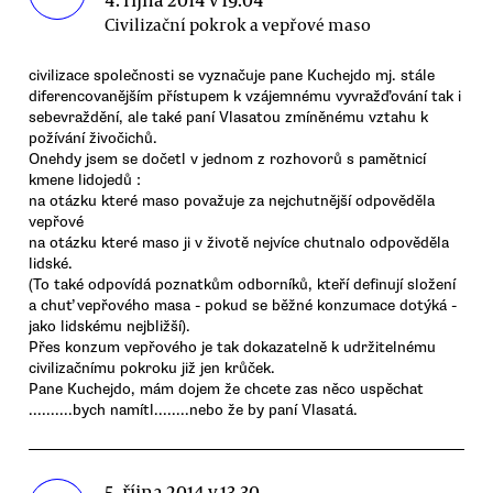
Civilizační pokrok a vepřové maso
civilizace společnosti se vyznačuje pane Kuchejdo mj. stále
diferencovanějším přístupem k vzájemnému vyvražďování tak i
sebevraždění, ale také paní Vlasatou zmíněnému vztahu k
požívání živočichů.
Onehdy jsem se dočetl v jednom z rozhovorů s pamětnicí
kmene lidojedů :
na otázku které maso považuje za nejchutnější odpověděla
vepřové
na otázku které maso ji v životě nejvíce chutnalo odpověděla
lidské.
(To také odpovídá poznatkům odborníků, kteří definují složení
a chuť vepřového masa - pokud se běžné konzumace dotýká -
jako lidskému nejbližší).
Přes konzum vepřového je tak dokazatelně k udržitelnému
civilizačnímu pokroku již jen krůček.
Pane Kuchejdo, mám dojem že chcete zas něco uspěchat
..........bych namítl........nebo že by paní Vlasatá.
5. října 2014 v 13.30