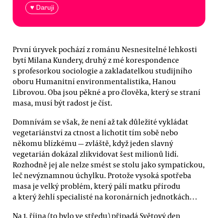
♥ Daruji
První úryvek pochází z románu Nesnesitelné lehkosti
bytí Milana Kundery, druhý z mé korespondence
s profesorkou sociologie a zakladatelkou studijního
oboru Humanitní environmentalistika, Hanou
Librovou. Oba jsou pěkné a pro člověka, který se straní
masa, musí být radost je číst.
Domnívám se však, že není až tak důležité vykládat
vegetariánství za ctnost a lichotit tím sobě nebo
někomu blízkému — zvláště, když jeden slavný
vegetarián dokázal zlikvidovat šest milionů lidí.
Rozhodně jej ale nelze smést se stolu jako sympatickou,
leč nevýznamnou úchylku. Protože vysoká spotřeba
masa je velký problém, který pálí matku přírodu
a který žehlí specialisté na koronárních jednotkách…
Na 1. října (to bylo ve středu) připadá Světový den