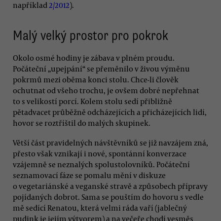
například
2/2012
).
Malý velký prostor pro pokrok
Okolo osmé hodiny je zábava v plném proudu.
Počáteční „upejpání“ se přeměnilo v živou výměnu
pokrmů mezi oběma konci stolu. Chce-li člověk
ochutnat od všeho trochu, je ovšem dobré nepřehnat
to s velikostí porcí. Kolem stolu sedí přibližně
pětadvacet průběžně odcházejících a přicházejících lidí,
hovor se roztříštil do malých skupinek.
Větší část pravidelných návštěvníků se již navzájem zná,
přesto však vznikají i nové, spontánní konverzace
vzájemně se neznalých spolustolovníků. Počáteční
seznamovací fáze se pomalu mění v diskuze
o vegetariánské a veganské stravě a způsobech přípravy
pojídaných dobrot. Sama se pouštím do hovoru s vedle
mě sedící Renatou, která velmi ráda vaří (jablečný
pudink je jejím výtvorem) a na večeře chodí vesměs