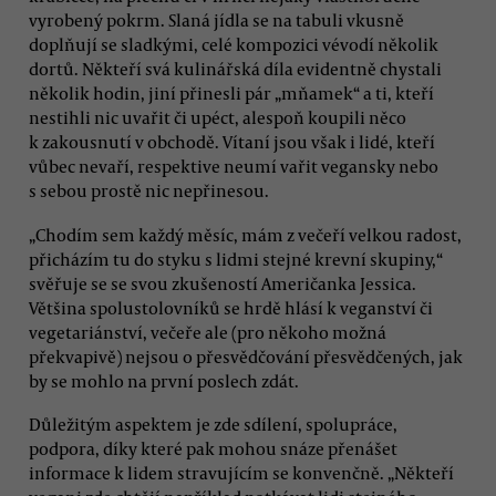
vyrobený pokrm. Slaná jídla se na tabuli vkusně
doplňují se sladkými, celé kompozici vévodí několik
dortů. Někteří svá kulinářská díla evidentně chystali
několik hodin, jiní přinesli pár „mňamek“ a ti, kteří
nestihli nic uvařit či upéct, alespoň koupili něco
k zakousnutí v obchodě. Vítaní jsou však i lidé, kteří
vůbec nevaří, respektive neumí vařit vegansky nebo
s sebou prostě nic nepřinesou.
„Chodím sem každý měsíc, mám z večeří velkou radost,
přicházím tu do styku s lidmi stejné krevní skupiny,“
svěřuje se se svou zkušeností Američanka Jessica.
Většina spolustolovníků se hrdě hlásí k veganství či
vegetariánství, večeře ale (pro někoho možná
překvapivě) nejsou o přesvědčování přesvědčených, jak
by se mohlo na první poslech zdát.
Důležitým aspektem je zde sdílení, spolupráce,
podpora, díky které pak mohou snáze přenášet
informace k lidem stravujícím se konvenčně. „Někteří