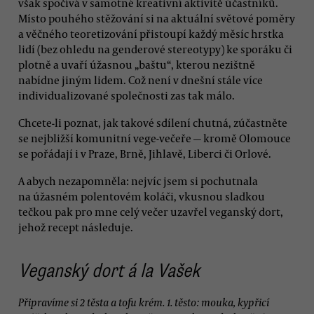
však spočívá v samotné kreativní aktivitě účastníků.
Místo pouhého stěžování si na aktuální světové poměry
a věčného teoretizování přistoupí každý měsíc hrstka
lidí (bez ohledu na genderové stereotypy) ke sporáku či
plotně a uvaří úžasnou „baštu“, kterou nezištně
nabídne jiným lidem. Což není v dnešní stále více
individualizované společnosti zas tak málo.
Chcete-li poznat, jak takové sdílení chutná, zúčastněte
se nejbližší komunitní vege-večeře — kromě Olomouce
se pořádají i v Praze, Brně, Jihlavě, Liberci či Orlové.
A abych nezapomněla: nejvíc jsem si pochutnala
na úžasném polentovém koláči, vkusnou sladkou
tečkou pak pro mne celý večer uzavřel veganský dort,
jehož recept následuje.
Veganský dort á la Vašek
Připravíme si 2 těsta a tofu krém. 1. těsto: mouka, kypřicí