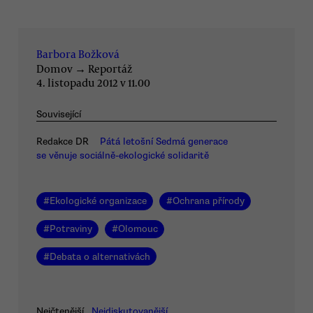
Barbora Božková
Domov
→
Reportáž
4. listopadu 2012 v 11.00
Související
Redakce DR
Pátá letošní Sedmá generace
se věnuje sociálně-ekologické solidaritě
#
Ekologické organizace
#
Ochrana přírody
#
Potraviny
#
Olomouc
#
Debata o alternativách
Nejčtenější
Nejdiskutovanější