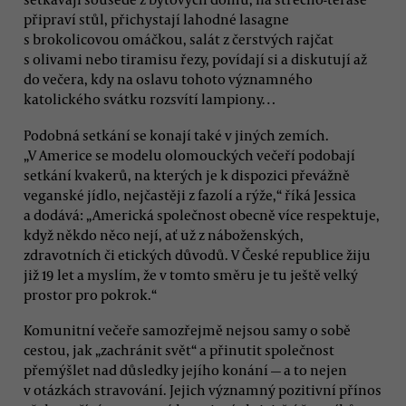
připraví stůl, přichystají lahodné lasagne
s brokolicovou omáčkou, salát z čerstvých rajčat
s olivami nebo tiramisu řezy, povídají si a diskutují až
do večera, kdy na oslavu tohoto významného
katolického svátku rozsvítí lampiony…
Podobná setkání se konají také v jiných zemích.
„V Americe se modelu olomouckých večeří podobají
setkání kvakerů, na kterých je k dispozici převážně
veganské jídlo, nejčastěji z fazolí a rýže,“ říká Jessica
a dodává: „Americká společnost obecně více respektuje,
když někdo něco nejí, ať už z náboženských,
zdravotních či etických důvodů. V České republice žiju
již 19 let a myslím, že v tomto směru je tu ještě velký
prostor pro pokrok.“
Komunitní večeře samozřejmě nejsou samy o sobě
cestou, jak „zachránit svět“ a přinutit společnost
přemýšlet nad důsledky jejího konání — a to nejen
v otázkách stravování. Jejich významný pozitivní přínos