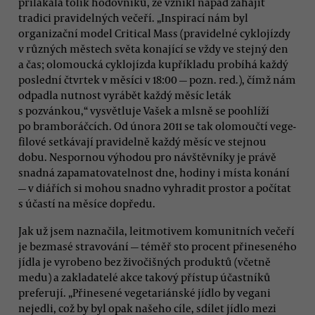
přilákala tolik hodovníků, že vznikl nápad zahájit
tradici pravidelných večeří. „Inspirací nám byl
organizační model Critical Mass (pravidelné cyklojízdy
v různých městech světa konající se vždy ve stejný den
a čas; olomoucká cyklojízda kupříkladu probíhá každý
poslední čtvrtek v měsíci v 18:00 — pozn. red.), čímž nám
odpadla nutnost vyrábět každý měsíc leták
s pozvánkou,“ vysvětluje Vašek a mlsně se poohlíží
po bramboráčcích. Od února 2011 se tak olomoučtí vege-
filové setkávají pravidelně každý měsíc ve stejnou
dobu. Nespornou výhodou pro návštěvníky je právě
snadná zapamatovatelnost dne, hodiny i místa konání
— v diářích si mohou snadno vyhradit prostor a počítat
s účastí na měsíce dopředu.
Jak už jsem naznačila, leitmotivem komunitních večeří
je bezmasé stravování — téměř sto procent přineseného
jídla je vyrobeno bez živočišných produktů (včetně
medu) a zakladatelé akce takový přístup účastníků
preferují. „Přinesené vegetariánské jídlo by vegani
nejedli, což by byl opak našeho cíle, sdílet jídlo mezi