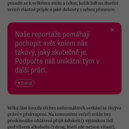
posadit se k velkému stolu a čekat, kolik lidí na dnešní
večeři vlastně přijde a jaké dobroty s sebou přinesou.
×
Naše reportáže pomáhají
pochopit svět kolem nás
takový, jaký skutečně je.
Podpořte náš unikátní tým v
další práci.
♥ Daruji
Velká část kouzla těchto neformálních setkání se skrývá
právě v překvapení. Na komunitní večeři může bez
předchozího ohlášení přijít kdokoli (s výjimkou lidí
pod vlivem alkoholu či drog, kteří zde nejsou vítaní),