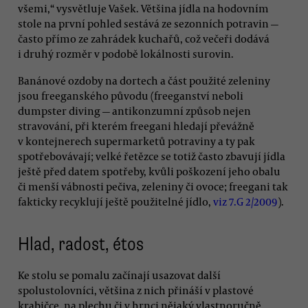
všemi,“ vysvětluje Vašek. Většina jídla na hodovním
stole na první pohled sestává ze sezonních potravin —
často přímo ze zahrádek kuchařů, což večeři dodává
i druhý rozměr v podobě lokálnosti surovin.
Banánové ozdoby na dortech a část použité zeleniny
jsou freeganského původu (freeganství neboli
dumpster diving — antikonzumní způsob nejen
stravování, při kterém freegani hledají převážně
v kontejnerech supermarketů potraviny a ty pak
spotřebovávají; velké řetězce se totiž často zbavují jídla
ještě před datem spotřeby, kvůli poškození jeho obalu
či menší vábnosti pečiva, zeleniny či ovoce; freegani tak
fakticky recyklují ještě použitelné jídlo,
viz 7.G 2/2009
).
Hlad, radost, étos
Ke stolu se pomalu začínají usazovat další
spolustolovníci, většina z nich přináší v plastové
krabičce, na plechu či v hrnci nějaký vlastnoručně