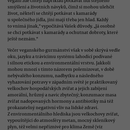
vegani zde chtějí například potkávat lidi stejného
smýšlení a životních návyků, čímž si mohou ulehčit
život, někteří se chtějí potkávat s kamarády
u společného jídla, jiní mají třeba jen hlad. Každý
to vnímá jinak,“ vypočítává Vašek důvody. „Já osobně
se chci potkávat s kamarády a ochutnat dobroty, které
ještě neznám.“
Večer veganského gurmánství však v sobě skrývá vedle
oku, jazyku a trávicímu systému lahodící podívané
i silnou etickou a environmentální vrstvu. Jakkoli
mohou mnozí s tímto názorem polemizovat, v době
nebývalého konzumu, nadbytku a následného
vyhazování potravy v západním světě je praktikovaný
velkochov hospodářských zvířat a jejich zabíjení
amorální, hrůzný a navíc zbytečný; konzumace masa
zvířat nadopovaných hormony a antibiotiky má též
prokazatelný negativní vliv na lidské zdraví.
Z environmentálního hlediska jsou velkochovy zvířat,
vypouštějící do atmosféry metan, mocný skleníkový
plyn, též velmi nepříznivé pro klima Země (viz