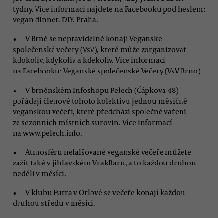
týdny. Více informací najdete na Facebooku pod heslem:
vegan dinner. DIY. Praha.
V Brně se nepravidelně konají Veganské
společenské večery (VsV), které může zorganizovat
kdokoliv, kdykoliv a kdekoliv. Více informací
na Facebooku: Veganské společenské Večery (VsV Brno).
V brněnském Infoshopu Pelech (Čápkova 48)
pořádají členové tohoto kolektivu jednou měsíčně
veganskou večeři, které předchází společné vaření
ze sezonních místních surovin. Více informací
na www.pelech.info.
Atmosféru nefalšované veganské večeře můžete
zažít také v jihlavském VrakBaru, a to každou druhou
neděli v měsíci.
V klubu Futra v Orlové se večeře konají každou
druhou středu v měsíci.