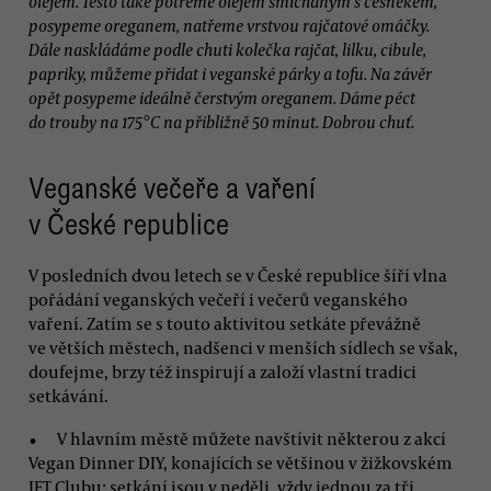
olejem. Těsto také potřeme olejem smíchaným s česnekem,
posypeme oreganem, natřeme vrstvou rajčatové omáčky.
Dále naskládáme podle chuti kolečka rajčat, lilku, cibule,
papriky, můžeme přidat i veganské párky a tofu. Na závěr
opět posypeme ideálně čerstvým oreganem. Dáme péct
do trouby na 175°C na přibližně 50 minut. Dobrou chuť.
Veganské večeře a vaření
v České republice
V posledních dvou letech se v České republice šíří vlna
pořádání veganských večeří i večerů veganského
vaření. Zatím se s touto aktivitou setkáte převážně
ve větších městech, nadšenci v menších sídlech se však,
doufejme, brzy též inspirují a založí vlastní tradici
setkávání.
V hlavním městě můžete navštívit některou z akcí
Vegan Dinner DIY, konajících se většinou v žižkovském
JET Clubu; setkání jsou v neděli, vždy jednou za tři