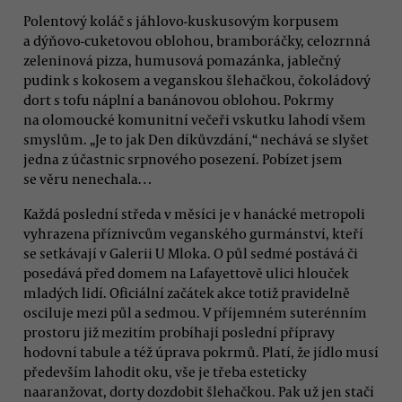
Polentový koláč s jáhlovo-kuskusovým korpusem
a dýňovo-cuketovou oblohou, bramboráčky, celozrnná
zeleninová pizza, humusová pomazánka, jablečný
pudink s kokosem a veganskou šlehačkou, čokoládový
dort s tofu náplní a banánovou oblohou. Pokrmy
na olomoucké komunitní večeři vskutku lahodí všem
smyslům. „Je to jak Den díkůvzdání,“ nechává se slyšet
jedna z účastnic srpnového posezení. Pobízet jsem
se věru nenechala…
Každá poslední středa v měsíci je v hanácké metropoli
vyhrazena příznivcům veganského gurmánství, kteří
se setkávají v Galerii U Mloka. O půl sedmé postává či
posedává před domem na Lafayettově ulici hlouček
mladých lidí. Oficiální začátek akce totiž pravidelně
osciluje mezi půl a sedmou. V příjemném suterénním
prostoru již mezitím probíhají poslední přípravy
hodovní tabule a též úprava pokrmů. Platí, že jídlo musí
především lahodit oku, vše je třeba esteticky
naaranžovat, dorty dozdobit šlehačkou. Pak už jen stačí