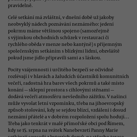
pravidelně.
Celé setkání má zvláštní, v dnešní době už jakoby
neobvyklý nádech poznávání neznámého: jedení
pokrmu máme většinou spojeno (samozřejmě
s výjimkou obchodních schůzek v restauraci či
rychlého oběda v menze nebo kantýně) s příjemným
společenským setkáním s blízkými lidmi, obzvláště
pokud jsme jídlo připravili sami a s láskou.
Pocity vzájemnosti i určitého bezpečí se očividně
rozlévají i v hlavách a žaludcích účastníků komunitních
večeří, radostná hra barev všech pokrmů a také místo
konání — sklepní prostora s cihlovými stěnami —
dodává večeři atmosféru nevšedního zážitku. V našinci
může vyvolat letní vzpomínku, třeba na jihoevropský
způsob stolování, kdy se sejdou blízcí, vzdálení i dosud
neznámí přátelé a v dobrém rozpoložení spolu hodují…
Třeba jako tenkrát v malé přímořské obci pod Římem,
kdy se 15. srpna na svátek Nanebevzetí Panny Marie
setkávají sousedé z bytových domů, na střecho-terase