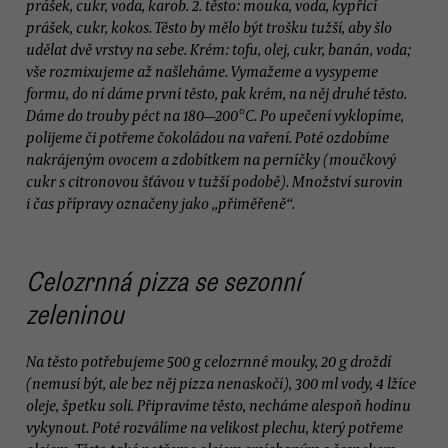
prášek, cukr, voda, karob. 2. těsto: mouka, voda, kypřicí
prášek, cukr, kokos. Těsto by mělo být trošku tužší, aby šlo
udělat dvě vrstvy na sebe. Krém: tofu, olej, cukr, banán, voda;
vše rozmixujeme až našleháme. Vymažeme a vysypeme
formu, do ní dáme první těsto, pak krém, na něj druhé těsto.
Dáme do trouby péct na 180—200°C. Po upečení vyklopíme,
polijeme či potřeme čokoládou na vaření. Poté ozdobíme
nakrájeným ovocem a zdobítkem na perníčky (moučkový
cukr s citronovou šťávou v tužší podobě). Množství surovin
i čas přípravy označeny jako „přiměřeně“.
Celozrnná pizza se sezonní
zeleninou
Na těsto potřebujeme 500 g celozrnné mouky, 20 g droždí
(nemusí být, ale bez něj pizza nenaskočí), 300 ml vody, 4 lžíce
oleje, špetku soli. Připravíme těsto, necháme alespoň hodinu
vykynout. Poté rozválíme na velikost plechu, který potřeme