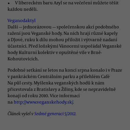
V libereckém baru Azyl se na večeření můžete těšit
každou neděli.
Veganodaktyl
Další — jednorázovou — společenskou akcí podobného
ražení jsou Veganské hody. Na nich hrají různé kapely
a DJové, ruku k dílu mohou přiložit i výtvarně nadaní
účastníci. Před loňskými Vánocemi uspořádal Veganské
hody Kulturní kolektiv v opuštěné vile v Brně-
Kohoutovicích.
Podobné setkání se letos na konci srpna konalo i v Praze
v pankráckém Centrálním parku a přilehlém Café
Na půl cesty. Myšlenka veganských hodů k nám
přicestovala z Bratislavy a Žiliny, kde se nepravidelně
konají od roku 2010. Více informací
na
http://www.veganskehody.sk/
.
Článek vyšel v
Sedmé generaci 5/2012
.