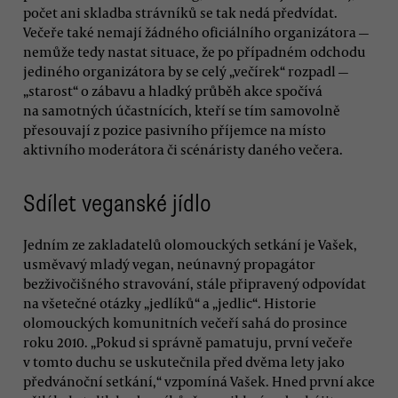
počet ani skladba strávníků se tak nedá předvídat.
Večeře také nemají žádného oficiálního organizátora —
nemůže tedy nastat situace, že po případném odchodu
jediného organizátora by se celý „večírek“ rozpadl —
„starost“ o zábavu a hladký průběh akce spočívá
na samotných účastnících, kteří se tím samovolně
přesouvají z pozice pasivního příjemce na místo
aktivního moderátora či scénáristy daného večera.
Sdílet veganské jídlo
Jedním ze zakladatelů olomouckých setkání je Vašek,
usměvavý mladý vegan, neúnavný propagátor
bezživočišného stravování, stále připravený odpovídat
na všetečné otázky „jedlíků“ a „jedlic“. Historie
olomouckých komunitních večeří sahá do prosince
roku 2010. „Pokud si správně pamatuju, první večeře
v tomto duchu se uskutečnila před dvěma lety jako
předvánoční setkání,“ vzpomíná Vašek. Hned první akce