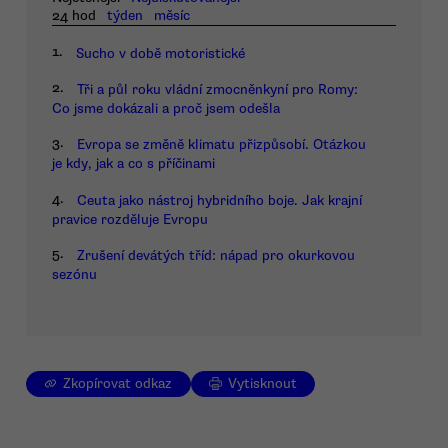
24 hod
týden
měsíc
1.
Sucho v době motoristické
2.
Tři a půl roku vládní zmocněnkyní pro Romy:
Co jsme dokázali a proč jsem odešla
3.
Evropa se změně klimatu přizpůsobí. Otázkou
je kdy, jak a co s příčinami
4.
Ceuta jako nástroj hybridního boje. Jak krajní
pravice rozděluje Evropu
5.
Zrušení devátých tříd: nápad pro okurkovou
sezónu
Zkopírovat odkaz
Vytisknout