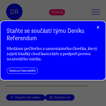
DR
♥ Daruji
×
Staňte se součástí týmu Deníku
Referendum
Veganské gurmánské večery
Hledáme pečlivého a samostatného člověka, který
Barbora Božková
zajistí hladký chod kanceláře a podpoří provoz
nezávislého média.
Kromě reportáže z kulinářských večírků
olomouckých veganů, autorka nabízí i řadu
praktických informací o sociálních sítích této
Vedoucí kanceláře
strávnické subkultury.
Zkopírovat odkaz
Vytisknout