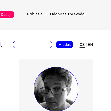
Přihlásit
|
Odebírat
zpravodaj
 Daruji
t
Hledat
CS
|
EN