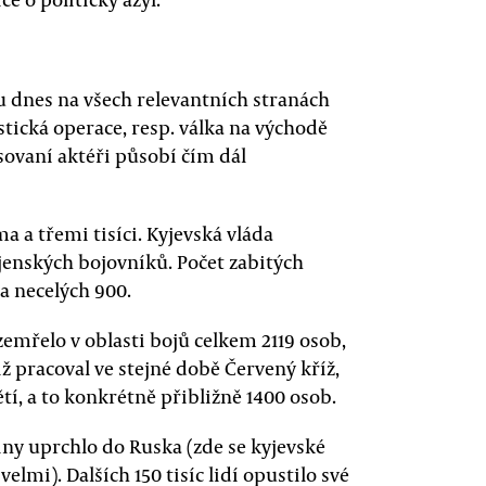
sou dnes na všech relevantních stranách
stická operace, resp. válka na východě
sovaní aktéři působí čím dál
 a třemi tisíci. Kyjevská vláda
jenských bojovníků. Počet zabitých
a necelých 900.
emřelo v oblasti bojů celkem 2119 osob,
imiž pracoval ve stejné době Červený kříž,
ětí, a to konkrétně přibližně 1400 osob.
jiny uprchlo do Ruska (zde se kyjevské
lmi). Dalších 150 tisíc lidí opustilo své