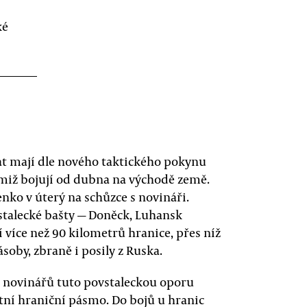
ké
ovat mají dle nového taktického pokynu
nimiž bojují od dubna na východě země.
nko v úterý na schůzce s novináři.
stalecké bašty — Doněck, Luhansk
í více než 90 kilometrů hranice, přes níž
soby, zbraně i posily z Ruska.
h novinářů tuto povstaleckou oporu
astní hraniční pásmo. Do bojů u hranic