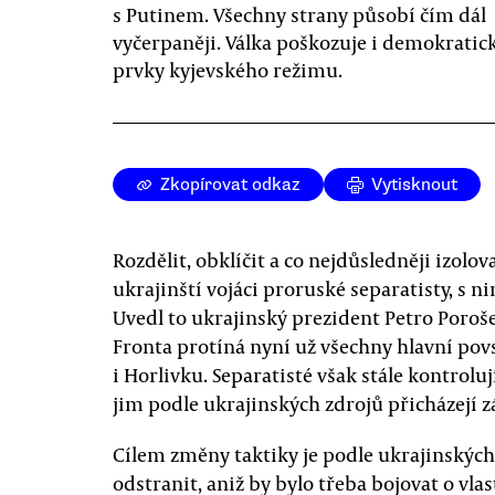
s Putinem. Všechny strany působí čím dál
vyčerpaněji. Válka poškozuje i demokratic
prvky kyjevského režimu.
Zkopírovat odkaz
Vytisknout
Rozdělit, obklíčit a co nejdůsledněji izol
ukrajinští vojáci proruské separatisty, s 
Uvedl to ukrajinský prezident Petro Poroše
Fronta protíná nyní už všechny hlavní pov
i Horlivku. Separatisté však stále kontroluj
jim podle ukrajinských zdrojů přicházejí zá
Cílem změny taktiky je podle ukrajinskýc
odstranit, aniž by bylo třeba bojovat o vl