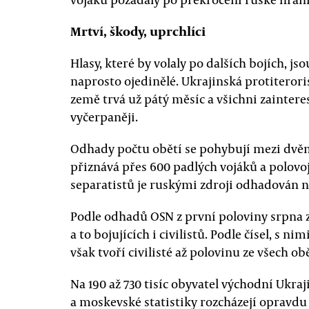
Mrtví, škody, uprchlíci
Hlasy, které by volaly po dalších bojích, j
naprosto ojedinělé. Ukrajinská protiterori
země trvá už pátý měsíc a všichni zaintere
vyčerpaněji.
Odhady počtu obětí se pohybují mezi dvěma
přiznává přes 600 padlých vojáků a polovo
separatistů je ruskými zdroji odhadován n
Podle odhadů OSN z první poloviny srpna z
a to bojujících i civilistů. Podle čísel, s n
však tvoří civilisté až polovinu ze všech ob
Na 190 až 730 tisíc obyvatel východní Ukra
a moskevské statistiky rozcházejí opravdu ve