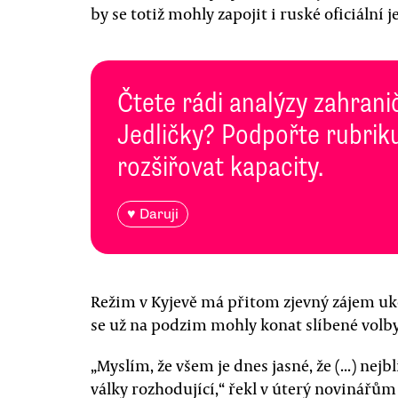
by se totiž mohly zapojit i ruské oficiální 
Čtete rádi analýzy zahranič
Jedličky? Podpořte rubriku
rozšiřovat kapacity.
♥ Daruji
Režim v Kyjevě má přitom zjevný zájem ukon
se už na podzim mohly konat slíbené volby
„Myslím, že všem je dnes jasné, že (...) ne
války rozhodující,“ řekl v úterý novinářům 