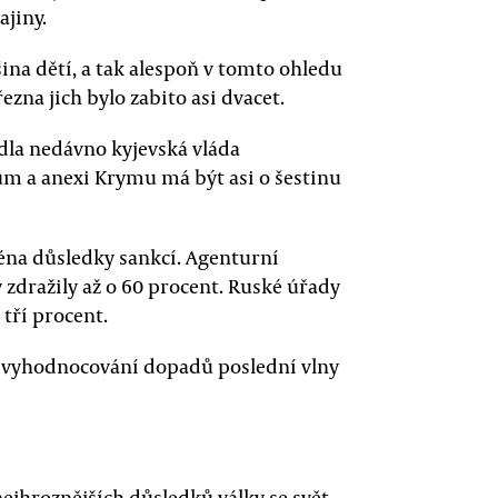
ajiny.
tšina dětí, a tak alespoň v tomto ohledu
ezna jich bylo zabito asi dvacet.
la nedávno kyjevská vláda
jům a anexi Krymu má být asi o šestinu
ména důsledky sankcí. Agenturní
 zdražily až o 60 procent. Ruské úřady
 tří procent.
tvé vyhodnocování dopadů poslední vlny
ejhroznějších důsledků války se svět