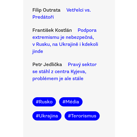
Filip Outrata
Vetřelci vs.
Predátoři
František Kostlán
Podpora
extremismu je nebezpečná,
v Rusku, na Ukrajině i kdekoli
jinde
Petr Jedlička
Pravý sektor
se stáhl z centra Kyjeva,
problémem je ale stále
#
Rusko
#
Média
#
Ukrajina
#
Terorismus