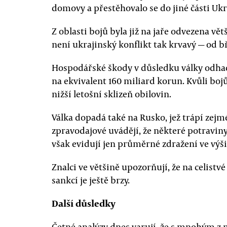
domovy a přestěhovalo se do jiné části Ukr
Z oblasti bojů byla již na jaře odvezena vě
není ukrajinský konflikt tak krvavý — od bř
Hospodářské škody v důsledku války odhad
na ekvivalent 160 miliard korun. Kvůli bo
nižší letošní sklizeň obilovin.
Válka dopadá také na Rusko, jež trápí zej
zpravodajové uvádějí, že některé potraviny
však evidují jen průměrné zdražení ve výši
Znalci ve většině upozorňují, že na celis
sankcí je ještě brzy.
Další důsledky
Četné analýzy dnes varují, že s mnohým z n