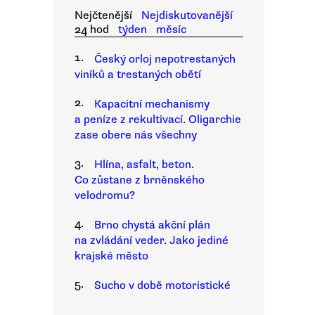
Nejčtenější
Nejdiskutovanější
24 hod
týden
měsíc
1.
Český orloj nepotrestaných
viníků a trestaných obětí
2.
Kapacitní mechanismy
a peníze z rekultivací. Oligarchie
zase obere nás všechny
3.
Hlína, asfalt, beton.
Co zůstane z brněnského
velodromu?
4.
Brno chystá akční plán
na zvládání veder. Jako jediné
krajské město
5.
Sucho v době motoristické