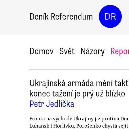
Deník Referendum
DR
Domov
Svět
Názory
Repo
Ukrajinská armáda mění takt
konec tažení je prý už blízko
Petr Jedlička
Fronta na východě Ukrajiny již protíná Do
Luhansk i Horlivku, Porošenko chystá sejí