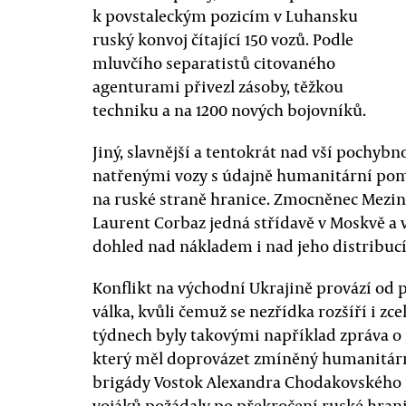
k povstaleckým pozicím v Luhansku
ruský konvoj čítající 150 vozů. Podle
mluvčího separatistů citovaného
agenturami přivezl zásoby, těžkou
techniku a na 1200 nových bojovníků.
Jiný, slavnější a tentokrát nad vší pochybno
natřenými vozy s údajně humanitární pom
na ruské straně hranice. Zmocněnec Mezi
Laurent Corbaz jedná střídavě v Moskvě a v
dohled nad nákladem i nad jeho distribucí
Konflikt na východní Ukrajině provází od
válka, kvůli čemuž se nezřídka rozšíří i z
týdnech byly takovými například zpráva o 
který měl doprovázet zmíněný humanitární,
brigády Vostok Alexandra Chodakovského n
vojáků požádaly po překročení ruské hranic