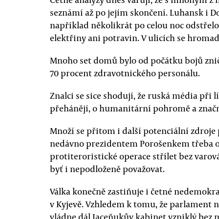
seznámí až po jejím skončení. Luhansk i 
například několikrát po celou noc odstřelo
elektřiny ani potravin. V ulicích se hroma
Mnoho set domů bylo od počátku bojů zni
70 procent zdravotnického personálu.
Znalci se sice shodují, že ruská média při 
přehánějí, o humanitární pohromě a značné
Množí se přitom i další potenciální zdro
nedávno prezidentem Porošenkem třeba op
protiteroristické operace střílet bez varo
byť i nepodloženě považovat.
Válka konečně zastiňuje i četné nedemokr
v Kyjevě. Vzhledem k tomu, že parlament n
vládne dál Jaceňukův kabinet vzniklý bez 