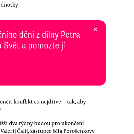
jednotky.
×
ního dění z dílny Petra
 Svět a pomozte jí
čit konflikt co nejdříve — tak, aby
.
jbližší dva týdny budou pro ukončení
Valerij Čalij, zástupce šéfa Porošenkovy