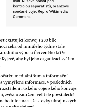
nyní. Růžově oblast pod
kontrolou separatistů, oranžově
součané boje. Repro Wikimedia
Commons
st existující konvoj s 280 bíle
ocí čeká od minulého týdne stále
národního výboru Červeného kříže
 Kyjevě, aby byl jeho organizaci svěřen
.
 počátku mediální šum a informační
cela vymyšlené informace. V posledních
rozstřílení ruského vojenského konvoje,
 zvěst o zadržení velitele povstalecké
ebo informace, že stovky ukrajinských
e o politický azyl.