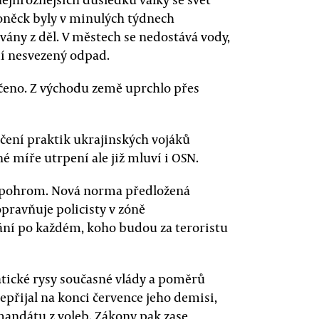
Doněck byly v minulých týdnech
vány z děl. V městech se nedostává vody,
dí nesvezený odpad.
čeno. Z východu země uprchlo přes
líčení praktik ukrajinských vojáků
 míře utrpení ale již mluví i OSN.
je pohrom. Nová norma předložená
ravňuje policisty v zóně
vání po každém, koho budou za teroristu
atické rysy současné vlády a poměrů
epřijal na konci července jeho demisi,
mandátu z voleb. Zákony pak zase