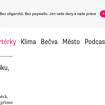
Bez oligarchů. Bez paywallu.
Jen vaše dary a naše práce
♥
rtérky
Klima
Bečva
Město
Podcas
iku,
něck,
t přímo