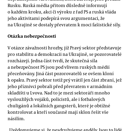
Rusku. Ruská média přitom důsledně informují
o každém kroku, akci či výroku z řad PS a ruská vláda
jeho aktivitami podepírá svou argumentaci, že
na Ukrajině se dostaly převratem k moci fašistické síly.
Otázka nebezpečnosti
V otázce závažnosti hrozby, jíž Pravý sektor představuje
pro stabilitu a demokracii na Ukrajině, se pozorovatelé
rozcházejí. Jedna část tvrdí, že skutečná síla
a nebezpečnost PS jsou pod vlivem ruských médií
přeceňovány. Jiná část pozorovatelů se ovšem kloní
k opaku. Pravý sektor totiž prý vrátil jen část zbraní, jež
jeho příznivci pobrali před převratem v armádním
skladišti u Lvova. Nad to je mezi sektoráři mnoho
vysloužilých vojáků, policistů, ale i fotbalových
chuligánů a lokálních gangsterů, které je obtížné
kontrolovat a kteří současně mají sklon řešit vše
násilím.
„Uvědomujeme si, že nesdružujeme anděly. Jsou to lidé,