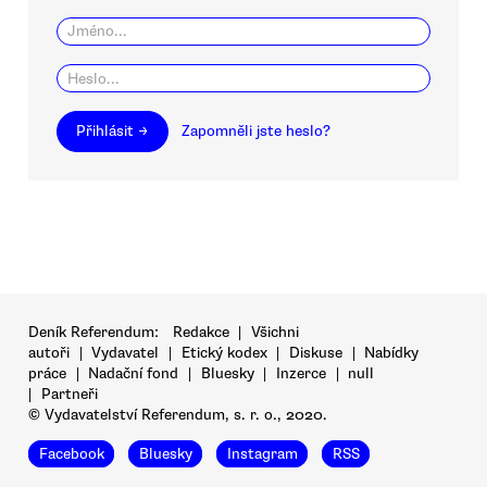
Přihlásit →
Zapomněli jste heslo?
Deník Referendum:
Redakce
|
Všichni
autoři
|
Vydavatel
|
Etický kodex
|
Diskuse
|
Nabídky
práce
|
Nadační fond
|
Bluesky
|
Inzerce
|
null
|
Partneři
© Vydavatelství Referendum, s. r. o., 2020.
Facebook
Bluesky
Instagram
RSS