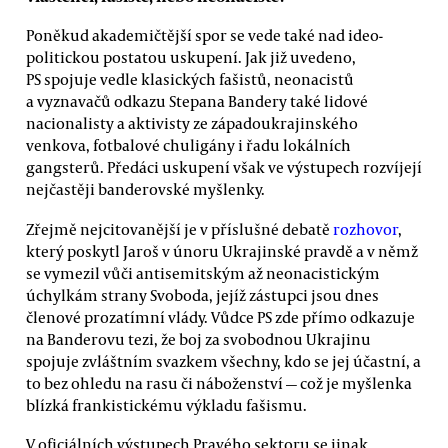
Poněkud akademičtější spor se vede také nad ideo-
politickou postatou uskupení. Jak již uvedeno,
PS spojuje vedle klasických fašistů, neonacistů
a vyznavačů odkazu Stepana Bandery také lidové
nacionalisty a aktivisty ze západoukrajinského
venkova, fotbalové chuligány i řadu lokálních
gangsterů. Předáci uskupení však ve výstupech rozvíjejí
nejčastěji banderovské myšlenky.
Zřejmě nejcitovanější je v příslušné debatě
rozhovor
,
který poskytl Jaroš v únoru Ukrajinské pravdě a v němž
se vymezil vůči antisemitským až neonacistickým
úchylkám strany Svoboda, jejíž zástupci jsou dnes
členové prozatímní vlády. Vůdce PS zde přímo odkazuje
na Banderovu tezi, že boj za svobodnou Ukrajinu
spojuje zvláštním svazkem všechny, kdo se jej účastní, a
to bez ohledu na rasu či náboženství — což je myšlenka
blízká frankistickému výkladu fašismu.
V oficiálních výstupech Pravého sektoru se jinak