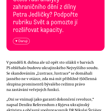
zahraničního dění z dílny
Petra Jedličky? Podpořte
rubriku Svět a pomozte jí
rozšiřovat kapacity.
♥ Daruji
V pondělí 8. dubna ale už opět sto siláků v barvách
PS obléhalo budovu ukrajinského Nejvyššího soudu.
Se skandováním „Lustrace, lustrace“ se domáhali
jasného ne v otázce, zda má mít přibližně 150členná
skupina prominentů bývalého režimu právo
na zastávání veřejných funkcí.
„Oni se vnímají jako garanti dokončení revoluce,“
napsal Deníku Referendum z Kyjeva ukrajinský
aktivista a občasný spolupracovník DR Nikolaj Širjájev.