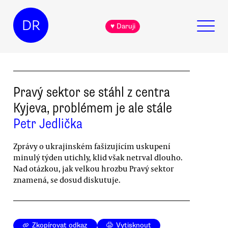
DR
♥ Daruji
Pravý sektor se stáhl z centra
Kyjeva, problémem je ale stále
Petr Jedlička
Zprávy o ukrajinském fašizujícím uskupení
minulý týden utichly, klid však netrval dlouho.
Nad otázkou, jak velkou hrozbu Pravý sektor
znamená, se dosud diskutuje.
Zkopírovat odkaz
Vytisknout