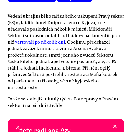
Vedení ukrajinského fašizujícího uskupení Pravý sektor
(PS) vyklidilo hotel Dnipro v centru Kyjeva, kde
úřadovalo posledních několik měsíců. Milicionáři
Sektoru současně odtáhli od budovy parlamentu, před
níž
vartovali po několik dní
. Obojímu předcházel
jednak závazek ministra vnitra Arsena Avakova
prošetřit okolnosti smrti jednoho z vůdců Sektoru
Saška Bílého, jednak apel většiny poslanců, aby se PS
stáhl, a jednak incident z 31. března. Při něm opilý
příznivec Sektoru postřelil v restauraci Mafia kousek
od parlamentu tři osoby, včetně kyjevského
místostarosty.
To vše se stalo již minulý týden. Poté zprávy o Pravém
sektoru na pár dní utichly.
×
Čtete rádi analýzy