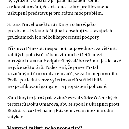
by výrazně vzrostla v případě napadení země,
a v konstatování, že existence takto profilovaného
uskupení představuje pro státní moc problém.
Strana Pravého sektoru i Dmytro Jaroš jako
prezidentský kandidát jinak dosahují ve stávajících
průzkumech jen několikaprocentní podpory.
Příznivci PS nesou nespornou odpovědnost za většinu
zabitých policistů během zimních střetů, mezi
mrtvými na straně odpůrců bývalého režimu je ale také
nejvíce sektorářů. Podezření, že právě PS stál
za známými útoky odstřelovačů, se zatím nepotvrdilo.
Podle poslední verze vyšetřovatelů stříleli blíže
nespecifikovaní gangsteři a propuštění policisté.
Sám Dmytro Jaroš pak v zimě vyzval vůdce čečenských
teroristů Doku Umarova, aby se spojil s Ukrajinci proti
Rusku, za což byl na něj Ruskem vydán mezinárodní
zatykač.
Vlastenci, fašisté, nebo neonacisté?