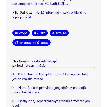
parlamentem, tentokrát kvůli Saškovi
Filip Outrata
Horká informační válka o Ukrajinu
a jak ji přežít
#
Evropa
#
Rusko
#
Ukrajina
#
Nacismus a fašismus
Nejčtenější
Nejdiskutovanější
24 hod
týden
měsíc
1.
Brno chystá akční plán na zvládání veder. Jako
jediné krajské město
2.
Homofobie je pro vládu jen jedním z nástrojů
moci. Tak jako vše
3.
Český orloj nepotrestaných viníků a trestaných
obětí