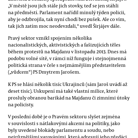
„V městě jsou jich stále jich stovky, teď se jen stáhli
na předměstí. Parlament nařídil minulý týden policii,
aby je odzbrojila, tak nyní chodí bez pušek. Ale co vím,
tak jich zatím moc neodevzdali,“ uvedl Širjájev dále.
Pravý sektor vznikl spojením několika
nacionalistických, aktivistických a fašizujících těles
během protestů na Majdanu v listopadu 2013. Dnes má
podobu volné sítě, v rámci níž funguje i stejnojmenná
politická strana v čele s nejznámějším představitelem
(„vůdcem“) PS Dmytrem Jarošem.
K PS se hlásí několik tisíc Ukrajinců (sám Jaroš uvádí až
deset tisíc). Uskupení má také vlastní milice, které
prosluly obranou barikád na Majdanu či zimními útoky
na policisty.
V poslední době je o Pravém sektoru slyšet zejména
v souvislosti s nátlakovými akcemi na politiky, jako
byly uvedené blokády parlamentu a soudu, nebo
nejrůznějšími varováními, která adresují jeho předáci