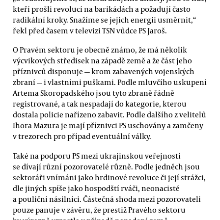
kteří prošli revolucí na barikádách a požadují často
radikální kroky. Snažíme se jejich energii usměrnit,“
řekl před časem v televizi TSN vůdce PS Jaroš.
O Pravém sektoru je obecně známo, že má několik
výcvikových středisek na západě země a že část jeho
příznivců disponuje — krom zabavených vojenských
zbraní — i vlastními puškami. Podle mluvčího uskupení
Artema Skoropadského jsou tyto zbraně řádně
registrované, a tak nespadají do kategorie, kterou
dostala policie nařízeno zabavit. Podle dalšího z velitelů
Ihora Mazura je mají příznivci PS uschovány a zamčeny
v trezorech pro případ eventuální války.
Také na podporu PS mezi ukrajinskou veřejností
se dívají různí pozorovatelé různě. Podle jedněch jsou
sektoráři vnímáni jako hrdinové revoluce či její strážci,
dle jiných spíše jako hospodští rváči, neonacisté
a pouliční násilníci. Částečná shoda mezi pozorovateli
pouze panuje v závěru, že prestiž Pravého sektoru