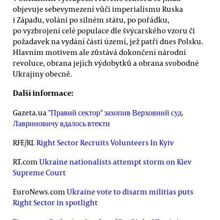
objevuje sebevymezení vůči imperialismu Ruska
i Západu, volání po silném státu, po pořádku,
po vyzbrojení celé populace dle švýcarského vzoru či
požadavek na vydání části území, jež patří dnes Polsku.
Hlavním motivem ale zůstává dokončení národní
revoluce, obrana jejích výdobytků a obrana svobodné
Ukrajiny obecně.
Další informace:
Gazeta.ua
"Правий сектор" захопив Верховний суд.
Лавриновичу вдалось втекти
RFE/RL
Right Sector Recruits Volunteers In Kyiv
RT.com
Ukraine nationalists attempt storm on Kiev
Supreme Court
EuroNews.com
Ukraine vote to disarm militias puts
Right Sector in spotlight