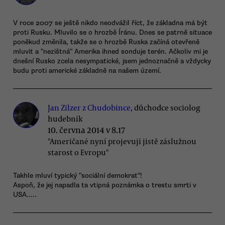
V roce 2007 se ještě nikdo neodvážil říct, že základna má být
proti Rusku. Mluvilo se o hrozbě Íránu. Dnes se patrně situace
poněkud změnila, takže se o hrozbě Ruska začíná otevřeně
mluvit a "nezištná" Amerika ihned sonduje terén. Ačkoliv mi je
dnešní Rusko zcela nesympatické, jsem jednoznačně a vždycky
budu proti americké základně na našem území.
Jan Zilzer z Chudobince
, důchodce sociolog
hudebník
10. června 2014 v 8.17
"Američané nyní projevují jistě záslužnou
starost o Evropu"
Takhle mluví typický "sociální demokrat"!
Aspoň, že jej napadla ta vtipná poznámka o trestu smrti v
USA.....