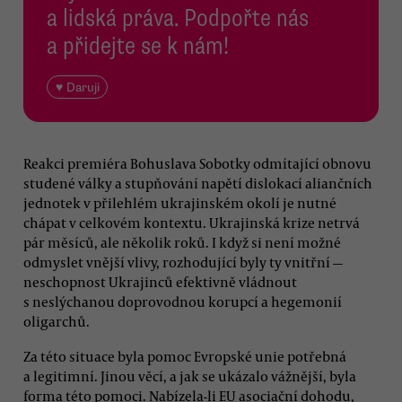
a lidská práva. Podpořte nás
a přidejte se k nám!
♥ Daruji
Reakci premiéra Bohuslava Sobotky odmítající obnovu
studené války a stupňování napětí dislokací aliančních
jednotek v přilehlém ukrajinském okolí je nutné
chápat v celkovém kontextu. Ukrajinská krize netrvá
pár měsíců, ale několik roků. I když si není možné
odmyslet vnější vlivy, rozhodující byly ty vnitřní —
neschopnost Ukrajinců efektivně vládnout
s neslýchanou doprovodnou korupcí a hegemonií
oligarchů.
Za této situace byla pomoc Evropské unie potřebná
a legitimní. Jinou věcí, a jak se ukázalo vážnější, byla
forma této pomoci. Nabízela-li EU asociační dohodu,