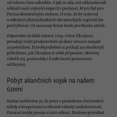
od tohoto činu odradilo. A jak se zdá, což zdůrazňovali
někteří naši vojenští experti i poslanci, Krym byl pro
Putina dostatečným ziskem. O tom, že by usiloval
o odtržení jihovýchodních ukrajinských regiónů lze
pochybovat. Už samotný Krym bude pro Rusko zátěží.
Odpovídat za další území, resp. celou Ukrajinu,
považují ruští představitelé za dané situace nejspíš
za pošetilost. Pravděpodobně si počkají na vhodnější
příležitost, jak Ukrajinu k sobě připoutat. Aktivity
rebelů mj. posloužily i k odvrácení pozornosti
od Krymu.
Pobyt aliančních vojsk na našem
území
Naším neštěstím je, že jsme v posledním čtvrtstoletí
nikdy o bezpečnosti a obraně vážněji nediskutovali.
Ostatně nejde jenom o tuto oblast. Diskuse převážně