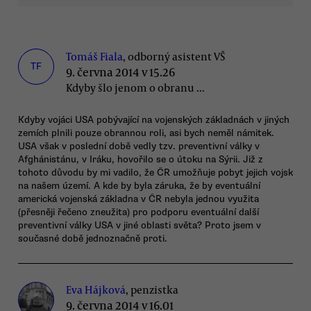
Tomáš Fiala
, odborný asistent VŠ
TF
9. června 2014 v 15.26
Kdyby šlo jenom o obranu ...
Kdyby vojáci USA pobývající na vojenských základnách v jiných
zemích plnili pouze obrannou roli, asi bych neměl námitek.
USA však v poslední době vedly tzv. preventivní války v
Afghánistánu, v Iráku, hovořilo se o útoku na Sýrii. Již z
tohoto důvodu by mi vadilo, že ČR umožňuje pobyt jejich vojsk
na našem území. A kde by byla záruka, že by eventuální
americká vojenská základna v ČR nebyla jednou využita
(přesněji řečeno zneužita) pro podporu eventuální další
preventivní války USA v jiné oblasti světa? Proto jsem v
současné době jednoznačně proti.
Eva Hájková
, penzistka
9. června 2014 v 16.01