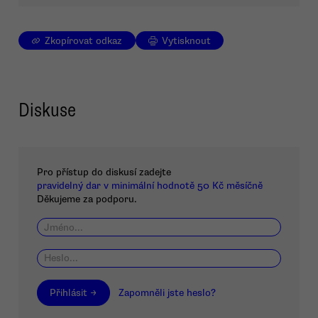
Zkopírovat odkaz
Vytisknout
Diskuse
Pro přístup do diskusí zadejte
pravidelný dar v minimální hodnotě 50 Kč měsíčně
Děkujeme za podporu.
Přihlásit →
Zapomněli jste heslo?