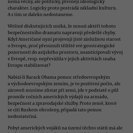
nemá věcný, ale politický, přesněji ideologický
charakter. Logicky proto postrádá základní kulturu.
A s tím se daleko nedostaneme.
Většině diskutujících uniká, že mnozí aktéři tohoto
bezpečnostního dramatu napravují předešlé chyby.
Když Američané nyní projevují jistě záslužnou starost
o Evropu, proč přesunuli těžiště své geostrategické
pozornosti do asijského prostoru, neanticipovali vývoj
v Evropě, resp. nepřevážila v jejich aktivitách snaha
Evropu stabilizovat?
Nabízí-li Barack Obama pomoc středoevropským
a východoevropským zemím, je to pozitivní počin, ale
zároveň musíme zůstat při zemi, jde v podstatě o půl
promile ročních amerických výdajů na armádu,
bezpečnost a zpravodajské služby. Proto země, které
se cítí Ruskem ohroženy, připadá tato pomoc
nedostatečná.
Pobyt amerických vojáků na území těchto států má ale