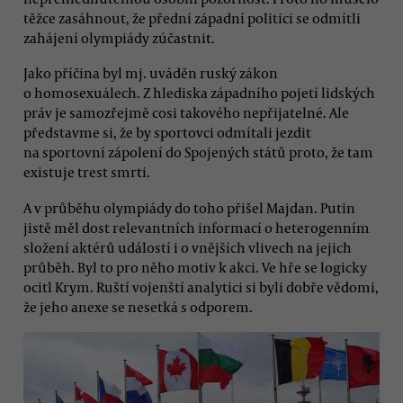
těžce zasáhnout, že přední západní politici se odmítli
zahájení olympiády zúčastnit.
Jako příčina byl mj. uváděn ruský zákon
o homosexuálech. Z hlediska západního pojetí lidských
práv je samozřejmě cosi takového nepřijatelné. Ale
představme si, že by sportovci odmítali jezdit
na sportovní zápolení do Spojených států proto, že tam
existuje trest smrti.
A v průběhu olympiády do toho přišel Majdan. Putin
jistě měl dost relevantních informací o heterogenním
složení aktérů událostí i o vnějších vlivech na jejich
průběh. Byl to pro něho motiv k akci. Ve hře se logicky
ocitl Krym. Ruští vojenští analytici si byli dobře vědomi,
že jeho anexe se nesetká s odporem.