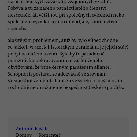
našich členských závazků a vzájemných vztahů.
Pobývala tu za našeho patnáctiletého členství
nesčetněkrát, většinou při společných cvičeních nebo
společném výcviku, a není důvod, aby tomu nebylo
i nadále.
Složitějším problémem, aniž by bylo vůbec vhodné
se jakkoli vracet k historickým paralelám, je jejich stálý
pobyt na našem území. Bylo by to paradoxně
ponižujícím pokračováním nezaslouženého
obviňování, že jsme černým pasažérem aliance.
Schopností postarat se adekvátně ve srovnání
s ostatními zeměmi aliance a ve svazku o naši obranu
rozhodně neohrožujeme bezpečnost České republiky.
Antonín Rašek
Domov
→
Komentář