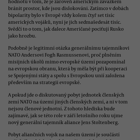
hodnotu v tom, že je zároveň americkým závazkem
bránit prostor, kde jsou dislokováni. Zatímco v dobách
bipolarity bylo v Evropě vždy kolem čtyř set tisíc
amerických vojáků, nyní je jich sedmašedesát tisíc.
Svědčí to o tom, jak dalece Američané pociťují Rusko
jako hrozbu.
Podobně je legitimní otázka generálnímu tajemníkovi
NATO Andersovi Fogh Rasmussenovi, proč plněním
misijních úkolů mimo evropské území pozapomínal
na evropskou obranu, která by měla být při kooperaci
se Spojenými státy a spolu s Evropskou unií založena
především na strategii evropské.
A pokud jde o diskutovaný pobyt jednotek členských
zemí NATO na území jiných členských zemí, a ni v tom
nejsou členové jednotní. Z tohoto hlediska bude
zajímavé, jak se této role v září letošního roku ujme
nový generální tajemník aliance Jens Stoltenberg.
Pobyt aliančních vojsk na našem území je součástí