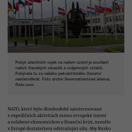
Pobyt aliančních vojsk na našem území je součástí
našich členských závazků a vzájemných vztahů.
Pobývala tu za našeho patnáctiletého členství
nesčetněkrát. Foto archiv Severoatlantické aliance,
flickr.com
NATO, které bylo dlouhodobě zainteresované
v expedičních aktivitách mimo evropské území
a oslabené ekonomickou a finanční krizí, nemělo
v Evropě dostatečnou odstrašující sílu. Aby Rusko