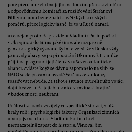
poté přece muselo být jejím vedoucím představitelům
a odpovědnému komisaři za rozšiřování Štefanovi
Füllemu, nota bene znalci sovětských a ruských
poměrů, přece logicky jasné, že to u Rusů narazí.
A to nejen proto, že prezident Vladimír Putin počítal
s Ukrajinou do Eurasijské unie, ale má pro něj
geostrategický význam. Byl o to větší, že v Rusku vždy
panovaly obavy, že po připoutání Ukrajiny k EU může
přijít na program i její členství v Severoatlantické
alianci. Zvláště když se dávno zapomnělo na slib, že
NATO se do prostoru bývalé Varšavské smlouvy
rozšiřovat nebude. Za takové situace museli ruští vojáci
dojít k závěru, že jejich hranice v rovinaté krajině
v budoucnosti neubráni.
Události se navíc vyvíjely ve specifické situaci, v níž
hrály roli i psychologické faktory. Organizací zimních
olympijských her se Vladimír Putim chtěl
nesmazatelně zapsat do historie. Věnoval jim
nepřehlédnutelnou osobní pozornost. Proto ho muselo