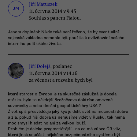
Jiří Matuszek
JM
11. června 2014 v 9.45
Souhlas s panem Fialou.
Jenom doplnění: Nikde také není řečeno, že by eventuální
vojenská základna nemohla být použita k ovlivňování našeho
interního politického života.
Jiří Dolejš
, poslanec
11. června 2014 v 14.16
za věcnost a rozvahu bych byl
které starost o Evropu je ta skutečně záslužná je docela
otázka. byla to někdejší Brežněvova doktrína omezené
suverenity a nebo dnešní geopolitické hry USA ?
Život spíš přesvědčuje jaký kýč je dělit svět na mocnosti dobra
a zla, pokud říší dobra už nemusíme vidět v Rusku, tak nemá
moc smysl hledat ho ani za velkou louží.
Problém je daleko pragmatičtější - na co má vůbec ČR vliv,
která jinak součástí nějakého bezpečnostního systému být