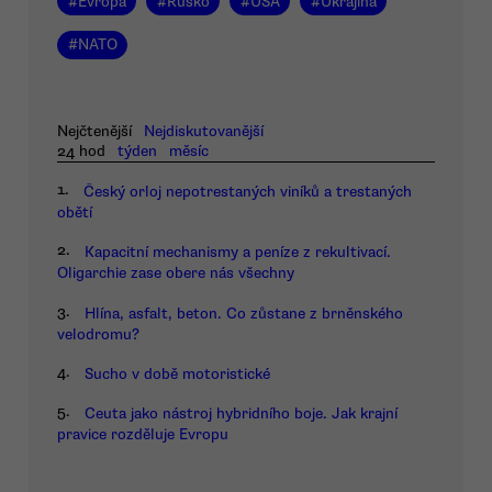
#
Evropa
#
Rusko
#
USA
#
Ukrajina
#
NATO
Nejčtenější
Nejdiskutovanější
24 hod
týden
měsíc
1.
Český orloj nepotrestaných viníků a trestaných
obětí
2.
Kapacitní mechanismy a peníze z rekultivací.
Oligarchie zase obere nás všechny
3.
Hlína, asfalt, beton. Co zůstane z brněnského
velodromu?
4.
Sucho v době motoristické
5.
Ceuta jako nástroj hybridního boje. Jak krajní
pravice rozděluje Evropu