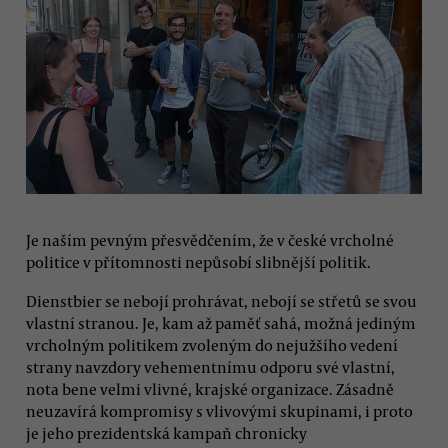
Je naším pevným přesvědčením, že v české vrcholné
politice v přítomnosti nepůsobí slibnější politik.
Dienstbier se nebojí prohrávat, nebojí se střetů se svou
vlastní stranou. Je, kam až paměť sahá, možná jediným
vrcholným politikem zvoleným do nejužšího vedení
strany navzdory vehementnímu odporu své vlastní,
nota bene velmi vlivné, krajské organizace. Zásadně
neuzavírá kompromisy s vlivovými skupinami, i proto
je jeho prezidentská kampaň chronicky