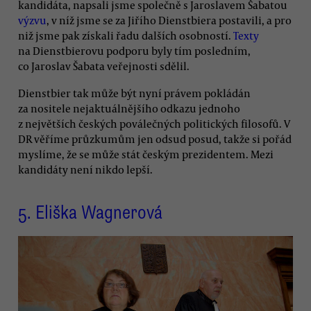
kandidáta, napsali jsme společně s Jaroslavem Šabatou
výzvu
, v níž jsme se za Jiřího Dienstbiera postavili, a pro
niž jsme pak získali řadu dalších osobností.
Texty
na Dienstbierovu podporu byly tím posledním,
co Jaroslav Šabata veřejnosti sdělil.
Dienstbier tak může být nyní právem pokládán
za nositele nejaktuálnějšího odkazu jednoho
z největších českých poválečných politických filosofů. V
DR věříme průzkumům jen odsud posud, takže si pořád
myslíme, že se může stát českým prezidentem. Mezi
kandidáty není nikdo lepší.
5.
Eliška Wagnerová