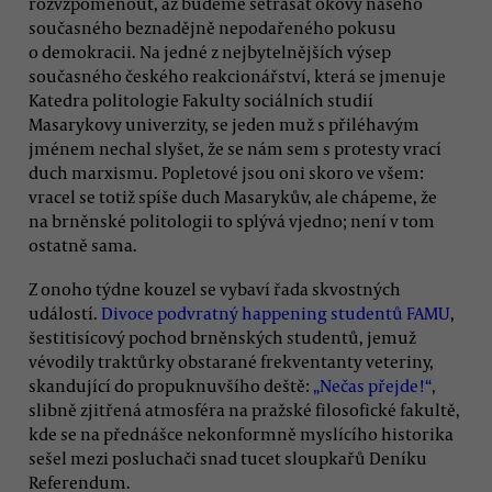
rozvzpomenout, až budeme setřásat okovy našeho
současného beznadějně nepodařeného pokusu
o demokracii. Na jedné z nejbytelnějších výsep
současného českého reakcionářství, která se jmenuje
Katedra politologie Fakulty sociálních studií
Masarykovy univerzity, se jeden muž s přiléhavým
jménem nechal slyšet, že se nám sem s protesty vrací
duch marxismu. Popletové jsou oni skoro ve všem:
vracel se totiž spíše duch Masarykův, ale chápeme, že
na brněnské politologii to splývá vjedno; není v tom
ostatně sama.
Z onoho týdne kouzel se vybaví řada skvostných
událostí.
Divoce podvratný happening studentů FAMU
,
šestitisícový pochod brněnských studentů, jemuž
vévodily traktůrky obstarané frekventanty veteriny,
skandující do propuknuvšího deště:
„Nečas přejde!“
,
slibně zjitřená atmosféra na pražské filosofické fakultě,
kde se na přednášce nekonformně myslícího historika
sešel mezi posluchači snad tucet sloupkařů Deníku
Referendum.