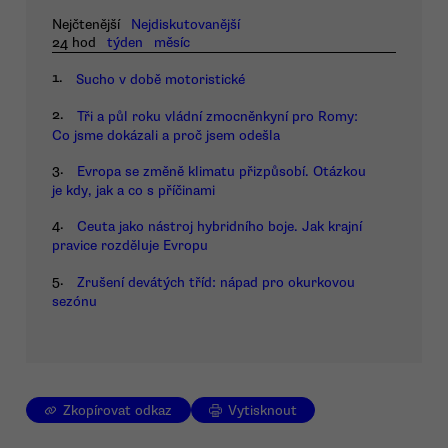
Nejčtenější
Nejdiskutovanější
24 hod
týden
měsíc
1.
Sucho v době motoristické
2.
Tři a půl roku vládní zmocněnkyní pro Romy:
Co jsme dokázali a proč jsem odešla
3.
Evropa se změně klimatu přizpůsobí. Otázkou
je kdy, jak a co s příčinami
4.
Ceuta jako nástroj hybridního boje. Jak krajní
pravice rozděluje Evropu
5.
Zrušení devátých tříd: nápad pro okurkovou
sezónu
Zkopírovat odkaz
Vytisknout