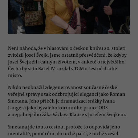
Není náhoda, že v hlasování o českou knihu 20. století
zvítězil Josef Švejk. Jsme ostatně přesvědčeni, že kdyby
Josef Švejk žil reálným životem, v anketě o největšího
Čecha by si to Karel IV. rozdal s TGM o čestné druhé
místo.
Nikdo neobnažil zdegenerovanost současné české
veřejné správy s tak odzbrojující elegancí jako Roman
Smetana. Jeho příběh je dramatizací srážky Ivana
Langera jako bývalého korunního prince ODS
a nejpilnějšího žáka Václava Klause s Josefem Švejkem.
Smetana jde touto cestou, protože to odpovídá jeho
mentalitě, poměrům, do nichž patří, z nichž vzešel.