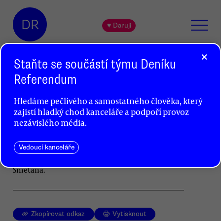
DR
♥ Daruji
×
Staňte se součástí týmu Deníku
Referendum
České osobnosti roku 2012
Hledáme pečlivého a samostatného člověka, který
Jakub Patočka
zajistí hladký chod kanceláře a podpoří provoz
nezávislého média.
Naší osobností roku je plzeňský občanský
aktivista Martin Marek. Společnost mu tvoří Jiří
Dienstbier, Eliška Wagnerová, neznámá
Vedoucí kanceláře
studentka či student, Ilona Švihlíková a Roman
Smetana.
Zkopírovat odkaz
Vytisknout