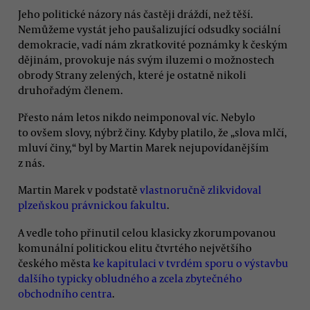
Jeho politické názory nás častěji dráždí, než těší.
Nemůžeme vystát jeho paušalizující odsudky sociální
demokracie, vadí nám zkratkovité poznámky k českým
dějinám, provokuje nás svým iluzemi o možnostech
obrody Strany zelených, které je ostatně nikoli
druhořadým členem.
Přesto nám letos nikdo neimponoval víc. Nebylo
to ovšem slovy, nýbrž činy. Kdyby platilo, že „slova mlčí,
mluví činy,“ byl by Martin Marek nejupovídanějším
z nás.
Martin Marek v podstatě
vlastnoručně zlikvidoval
plzeňskou právnickou fakultu
.
A vedle toho přinutil celou klasicky zkorumpovanou
komunální politickou elitu čtvrtého největšího
českého města
ke kapitulaci v tvrdém sporu o výstavbu
dalšího typicky obludného a zcela zbytečného
obchodního centra
.