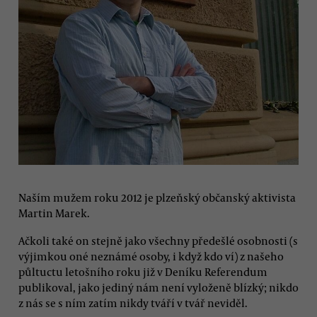
Naším mužem roku 2012 je plzeňský občanský aktivista
Martin Marek.
Ačkoli také on stejně jako všechny předešlé osobnosti (s
výjimkou oné neznámé osoby, i když kdo ví) z našeho
půltuctu letošního roku již v Deníku Referendum
publikoval, jako jediný nám není vyloženě blízký; nikdo
z nás se s ním zatím nikdy tváří v tvář neviděl.