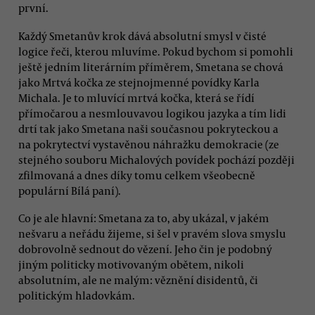
první.
Každý Smetanův krok dává absolutní smysl v čisté
logice řeči, kterou mluvíme. Pokud bychom si pomohli
ještě jedním literárním příměrem, Smetana se chová
jako Mrtvá kočka ze stejnojmenné povídky Karla
Michala. Je to mluvící mrtvá kočka, která se řídí
přímočarou a nesmlouvavou logikou jazyka a tím lidi
drtí tak jako Smetana naši současnou pokryteckou a
na pokrytectví vystavěnou náhražku demokracie (ze
stejného souboru Michalových povídek pochází později
zfilmovaná a dnes díky tomu celkem všeobecně
populární Bílá paní).
Co je ale hlavní: Smetana za to, aby ukázal, v jakém
nešvaru a neřádu žijeme, si šel v pravém slova smyslu
dobrovolně sednout do vězení. Jeho čin je podobný
jiným politicky motivovaným obětem, nikoli
absolutním, ale ne malým: věznění disidentů, či
politickým hladovkám.