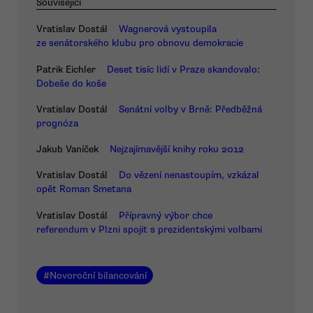
Související
Vratislav Dostál
Wagnerová vystoupila
ze senátorského klubu pro obnovu demokracie
Patrik Eichler
Deset tisíc lidí v Praze skandovalo:
Dobeše do koše
Vratislav Dostál
Senátní volby v Brně: Předběžná
prognóza
Jakub Vaníček
Nejzajímavější knihy roku 2012
Vratislav Dostál
Do vězení nenastoupím, vzkázal
opět Roman Smetana
Vratislav Dostál
Přípravný výbor chce
referendum v Plzni spojit s prezidentskými volbami
#
Novoroční bilancování