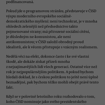
podfinancovaná.
Pokud jde o programovou stránku, představuje v ČSSD
výspu moderního evropského sociálně-
demokratického myšlení: není technokrat, je v mnoha
ohledech zelenější než předsednictvo takto
pojmenované strany; má přirozené sociální cítění,
je důsledným ne-komunistou, ale není
antikomunistou; v ČSSD založil obrodný proud
idealistů, ale k věcem přistupuje s vzácným realismem.
Nedělá věci na efekt, dokonce často i ke své vlastní
škodě, ale dokáže získat přízeň mnoha
z nejzajímavějších lidí všech generací. Ostatně více než
rok je nejpopulárnějším politikem. A pokud bychom
hledali doklad, že s českou politikou to ještě není úplně
beznadějné, pak bychom těžko mohli obejít právě tento
fakt.
Když se v polovině letošního roku rozhodovalo o tom,
koho ČSSD nominuje jako svého prezidentského