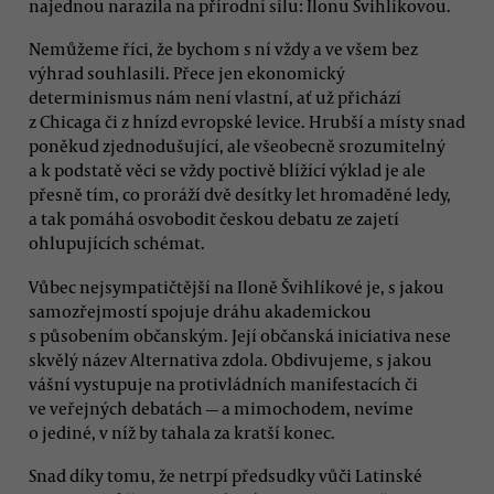
najednou narazila na přírodní sílu: Ilonu Švihlíkovou.
Nemůžeme říci, že bychom s ní vždy a ve všem bez
výhrad souhlasili. Přece jen ekonomický
determinismus nám není vlastní, ať už přichází
z Chicaga či z hnízd evropské levice. Hrubší a místy snad
poněkud zjednodušující, ale všeobecně srozumitelný
a k podstatě věci se vždy poctivě blížící výklad je ale
přesně tím, co proráží dvě desítky let hromaděné ledy,
a tak pomáhá osvobodit českou debatu ze zajetí
ohlupujících schémat.
Vůbec nejsympatičtější na Iloně Švihlíkové je, s jakou
samozřejmostí spojuje dráhu akademickou
s působením občanským. Její občanská iniciativa nese
skvělý název Alternativa zdola. Obdivujeme, s jakou
vášní vystupuje na protivládních manifestacích či
ve veřejných debatách — a mimochodem, nevíme
o jediné, v níž by tahala za kratší konec.
Snad díky tomu, že netrpí předsudky vůči Latinské