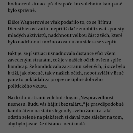
hodnocení situace před započetím volebním kampaně
bylo správné.
Elišce Wagnerové se však podařilo to, co se Jiřímu
Dienstbierovi zatím nepříliš daří: zmobilizovat spousty
mladých aktivistů, nadchnout velkou část z těch, které
bylo nadchnout možno a osudu outsidera se vzepřít.
Fakt je, že jí situaci usnadňovala distance vůči všem
zavedeným stranám, což je v naších očích ovšem spíše
handicap. Že kandidovala za Stranu zelených, jí sice bylo
k tíži, jak obecně, tak v našich očích, neboť zvlášť v Brně
jsme to pokládali za projev ne úplně dobrého
politického vkusu.
Na druhou stranu volební slogan „Nespravedlnost
nesnesu. Budu vás hájit i bez taláru,“ je pravděpodobně
kandidátem na status legendy svého žánru a také
odstín zelené na plakátech si dával tuze záležet na tom,
aby bylo jasné, že distance není malá.