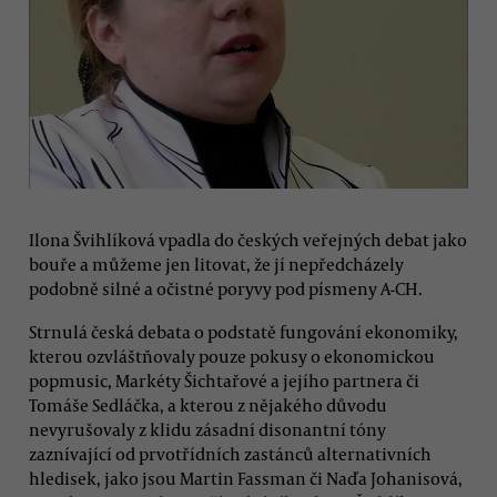
Ilona Švihlíková vpadla do českých veřejných debat jako
bouře a můžeme jen litovat, že jí nepředcházely
podobně silné a očistné poryvy pod písmeny A-CH.
Strnulá česká debata o podstatě fungování ekonomiky,
kterou ozvláštňovaly pouze pokusy o ekonomickou
popmusic, Markéty Šichtařové a jejího partnera či
Tomáše Sedláčka, a kterou z nějakého důvodu
nevyrušovaly z klidu zásadní disonantní tóny
zaznívající od prvotřídních zastánců alternativních
hledisek, jako jsou Martin Fassman či Naďa Johanisová,