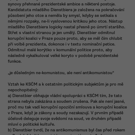
synovy přehnané prezidentské ambice a některé postoje.
Kandidatuta mladšího Dienstbiera je založena na pokračování
působení jeho otce a neměla by smysl, kdyby se setkala s
němými rozpaky, ne-li vyslovenou kritikou jeho otce. Nástup
mladšího Dienstbiera logicky nastal přesně po úmrtí staršího.
Střet s vlastní stranou je jen umělý. Dienstbier odmítnul
korupční koalici v Praze pouze proto, aby se měl čím chlubit
při volbě prezidenta, dokonce i v textu nominační petice.
Odmítnul malé korýtko v komunální politice proto, aby
následně vykalkuloval velké koryto v podobě prezidentské
funkce.
„je důsledným ne-komunistou, ale není antikomunistou“
Vztah ke KSČM a k ostatním politickým subjektům je pro mě
nepochopitelný:
a) Dienstbier obhajuje vládní spolupráci s KSČM tím, že tato
strana nebyla zakázána a soudem zrušena. Pak ale není jasné,
proč mu tak vadí korupční opoziční smlouva a korupční koalice
v Praze, když je zákony a soudy nezakazují. V prvním případě
účelově deleguje svoje svědomí na soud, ve druhém případě
mluví o politické kultuře.
b) Dienstbier tvrdí, že na antikomunismus byl čas před rokem