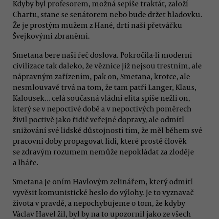
Kdyby byl profesorem, možná sepíše traktát, založí
Chartu, stane se senátorem nebo bude držet hladovku.
Že je prostým mužem z Hané, drtí naši přetvářku
Švejkovými zbraněmi.
Smetana bere naši řeč doslova. Pokročila-li moderní
civilizace tak daleko, že věznice již nejsou trestním, ale
nápravným zařízením, pak on, Smetana, krotce, ale
nesmlouvavě trvá na tom, že tam patří Langer, Klaus,
Kalousek... celá současná vládní elita spíše nežli on,
který se v nepoctivé době a v nepoctivých poměrech
živil poctivě jako řidič veřejné dopravy, ale odmítl
snižování své lidské důstojností tím, že měl během své
pracovní doby propagovat lidi, které prostě člověk
se zdravým rozumem nemůže nepokládat za zloděje
a lháře.
Smetana je oním Havlovým zelinářem, který odmítl
vyvěsit komunistické heslo do výlohy. Je to vyznavač
života v pravdě, a nepochybujeme o tom, že kdyby
Václav Havel žil, byl by na to upozornil jako ze všech