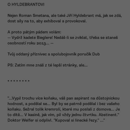
O HYLDEBRANTOVI
Nejen Roman Smetana, ale také Jiří Hyldebrant má, jak se zdá,
dost síly na to, aby exhiboval a provokoval.
A proto pátým pádem volám:
-- Vydrž kadete Bieglere! Nedáš-li se zviklat, třeba se staneš
osobností roku 2013... --
Tvůj oddaný příznivec a spolubojovník poručík Dub
PS: Zatím mne znáš z té lepší stránky, ale...
* * * * * * * *
"...Vypil trochu více koňaku, váš pan aspirant na důstojnickou
hodnost, a podělal se... Byl by se patrně podělal i bez vašeho
koňaku. Sežral tolik kremrolí, které mu poslali z domova... Je
to dítě... V kasině, jak vím, pil vždy jednu čtvrtku. Abstinent."
Doktor Welfer si odplivl. "Kupoval si linecké řezy." ..."