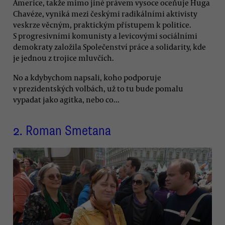
Americe, takže mimo jiné právem vysoce oceňuje Huga
Chavéze, vyniká mezi českými radikálními aktivisty
veskrze věcným, praktickým přístupem k politice.
S progresivními komunisty a levicovými sociálními
demokraty založila Společenství práce a solidarity, kde
je jednou z trojice mluvčích.
No a kdybychom napsali, koho podporuje
v prezidentských volbách, už to tu bude pomalu
vypadat jako agitka, nebo co...
2.
Roman Smetana