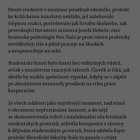
Hnutí studentů v mezičase poněkud odeznělo, protože
ke kritickému množství neklidu, jež zažehovalo
štěpnou reakci, potřebovalo jak hrozbu školného, tak
provokující buranství ministra Josefa Dobeše; otec
brněnské politologie Petr Fiala je proti němu prakticky
neviditelný; tiše a pilně pracuje na škodách
a neupozorňuje na sebe.
Studentské hnutí bylo hnutí bez viditelných vůdců,
avšak s množstvím vzácných talentů. Člověk si říká, jak
skvěle by mohla společnost vypadat, kdyby se v zápětí
po absolutoriu nemusely prodávat na trhu práce
korporacím.
Ze všech událostí jako nejsilnější moment, nad nímž
v ohromení nepřestáváme žasnout, a do nějž
se zkoncentrovala tvůrčí i intelektuální síla letošních
studentských protestů, utkvěla kompozice z výstavy
k dějinám studentským protestů, která zdobila foyer
pražské filosofické fakulty. Stály tu panely s citáty