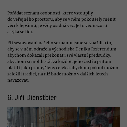
Pořádat seznam osobností, které vstoupily
do veřejného prostoru, aby se v něm pokoušely měnit
věci k lepšímu, je vždy ošidná věc. Je to věc názoru
a týká se lidí.
Při sestavování našeho seznamu jsme se snažili o to,
aby se v něm odrážela východiska Deníku Referendum,
abychom dokázali překonat i své vlastní předsudky,
abychom si mohli stát za každou jeho částí a přitom
platil i jako promyšlený celek a abychom pokud možno
založili tradici, na níž bude možno v dalších letech
navazovat.
6.
Jiří Dienstbier