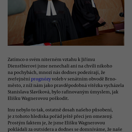
Zatímco o svém niterném vztahu k Jiřímu
Dienstbierovi jsme nenechali ani na chvíli nikoho
na pochybách, mnozí nás dodnes podezírají, že
zveřejnění
prognózy
voleb v senátním obvodě Brno-
město, z níž nám jako pravděpodobná vítězka vycházela
Stanislava Slavíková, bylo rafinovaným úmyslem, jak
Elišku Wagnerovou poškodit.
Inu nebylo to tak, ostatně dosah našeho působení,
je z tohoto hlediska pořád ještě přeci jen omezený.
Prostým faktem je, že jsme Elišku Wagnerovou
pokládali za outsidera a dodnes se domníváme, že naše