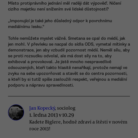
Místo protiprávního jednání měl raději dát výpověď. Ničení
cizího majetku není snížením své lidské důstojnosti?
„Imponující je také jeho důsledný odpor k povrchnímu
mediálnímu lesku.“
Tohle nemůžete myslet vážně. Smetana se cpal do médií, jak
jen mohl. V převleku se nacpal do sídla ODS, vymetal mítinky a
demonstrace, jen aby vzbudil pozornost médií. Neměl sílu, aby
se proti rozsudku odvolal, ale má dost síly na to, aby
exhiboval a provokoval. Je jistě mnoho nespravedlivě
odsouzených, kteří takto hlasitě nenaříkají, protože nemají ve
zvyku na sebe upozorňovat a stavět se do centra pozornosti,
a kteří by si tutíž spíše zasloužili respekt, veřejnou a mediální
podporu a nápravu spravedlnosti.
Jan Kopecký
, sociolog
1. ledna 2013 v 10.29
Kadete Biglere, hodně zdraví a štěstí v novém
roce 2013!