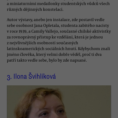
a miniaturními medailonky studentských vůdců všech
různých dějinných konstelací.
Autor výstavy, anebo jen instalace, zde postavil vedle
sebe osobnost Jana Opletala, studenta zabitého nacisty
v roce 1939, a Camily Vallejo, současné chilské aktivistky
za rovnoprávný přístup ke vzdělání, která je jednou
z nejvlivnějších osobností současných
latinskoamerických sociálních hnutí. Kdybychom znali
jméno člověka, který velmi dobře věděl, proč ti dva
patří takto vedle sebe, bylo by zde napsané.
3.
Ilona Švihlíková