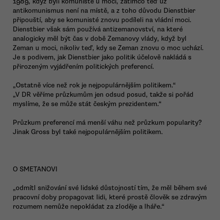
1989, když byli komunisté u moci, zatímco teď už
antikomunismus není na místě, a z toho důvodu Dienstbier
připouští, aby se komunisté znovu podíleli na vládní moci.
Dienstbier však sám používá antizemanovství, na které
analogicky měl být čas v době Zemanovy vlády, když byl
Zeman u moci, nikoliv teď, kdy se Zeman znovu o moc uchází.
Je s podivem, jak Dienstbier jako politik účelově nakládá s
přirozeným vyjádřením politických preferencí.
„Ostatně více než rok je nejpopulárnějším politikem.“
„V DR věříme průzkumům jen odsud posud, takže si pořád
myslíme, že se může stát českým prezidentem.“
Průzkum preferencí má menší váhu než průzkum popularity?
Jinak Gross byl také nejpopulárnějším politikem.
O SMETANOVI
„odmítl snižování své lidské důstojností tím, že měl během své
pracovní doby propagovat lidi, které prostě člověk se zdravým
rozumem nemůže nepokládat za zloděje a lháře.“