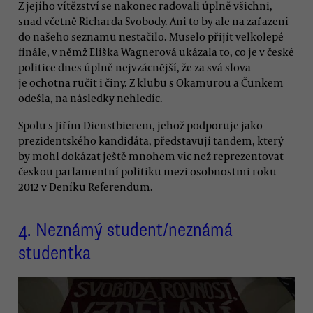
Z jejího vítězství se nakonec radovali úplně všichni,
snad včetně Richarda Svobody. Ani to by ale na zařazení
do našeho seznamu nestačilo. Muselo přijít velkolepé
finále, v němž Eliška Wagnerová ukázala to, co je v české
politice dnes úplně nejvzácnější, že za svá slova
je ochotna ručit i činy. Z klubu s Okamurou a Čunkem
odešla, na následky nehledíc.
Spolu s Jiřím Dienstbierem, jehož podporuje jako
prezidentského kandidáta, představují tandem, který
by mohl dokázat ještě mnohem víc než reprezentovat
českou parlamentní politiku mezi osobnostmi roku
2012 v Deníku Referendum.
4.
Neznámý student/neznámá
studentka