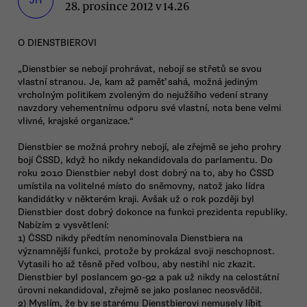
JH
28. prosince 2012 v 14.26
O DIENSTBIEROVI
„Dienstbier se nebojí prohrávat, nebojí se střetů se svou
vlastní stranou. Je, kam až paměť sahá, možná jediným
vrcholným politikem zvoleným do nejužšího vedení strany
navzdory vehementnímu odporu své vlastní, nota bene velmi
vlivné, krajské organizace.“
Dienstbier se možná prohry nebojí, ale zřejmě se jeho prohry
bojí ČSSD, když ho nikdy nekandidovala do parlamentu. Do
roku 2010 Dienstbier nebyl dost dobrý na to, aby ho ČSSD
umístila na volitelné místo do sněmovny, natož jako lídra
kandidátky v některém kraji. Avšak už o rok později byl
Dienstbier dost dobrý dokonce na funkci prezidenta republiky.
Nabízím 2 vysvětlení:
1) ČSSD nikdy předtím nenominovala Dienstbiera na
významnější funkci, protože by prokázal svoji neschopnost.
Vytasili ho až těsně před volbou, aby nestihl nic zkazit.
Dienstbier byl poslancem 90-92 a pak už nikdy na celostátní
úrovni nekandidoval, zřejmě se jako poslanec neosvědčil.
2) Myslím, že by se starému Dienstbierovi nemusely líbit