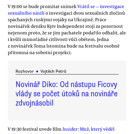
V 19:00 se bude promítat snímek
Vrátil se — investigace
sexuálního násilí
o investigaci dvou sexuálních zločinů
spáchaných ruskými vojáky na Ukrajině. Práce
novinářek deníku Kyiv Independent stojí za pozornost
nejenom proto, že se jim pachatele podařilo odhalit, ale
i kvůli mimořádné citlivosti vůči obětem. Jedna
z novinářek Toma Istomina bude na festivalu osobně
přítomná na sobotní projekci.
Rozhovor
●
Vojtěch Petrů
Novinář Diko: Od nástupu Ficovy
vlády se počet útoků na novináře
zdvojnásobil
V 19:30 festival uvede film
Insider: Muž, který věděl