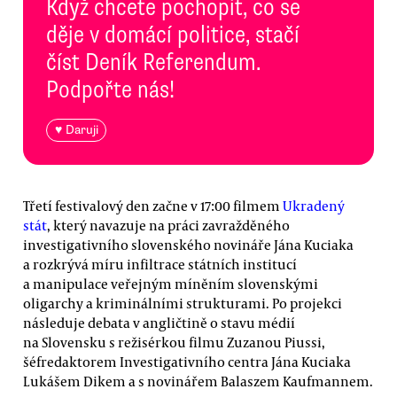
Když chcete pochopit, co se
děje v domácí politice, stačí
číst Deník Referendum.
Podpořte nás!
♥ Daruji
Třetí festivalový den začne v 17:00 filmem
Ukradený
stát
, který navazuje na práci zavražděného
investigativního slovenského novináře Jána Kuciaka
a rozkrývá míru infiltrace státních institucí
a manipulace veřejným míněním slovenskými
oligarchy a kriminálními strukturami. Po projekci
následuje debata v angličtině o stavu médií
na Slovensku s režisérkou filmu Zuzanou Piussi,
šéfredaktorem Investigativního centra Jána Kuciaka
Lukášem Dikem a s novinářem Balaszem Kaufmannem.