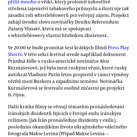
příliš mnoho
o vědci, který prolomil úzkostlivě
střežená tajemství tabákového průmyslu a ilustruje tak
zásadní roli whistleblowerů pro veřejný zájem. Projekci
zahájí úvodní slovo novinářky Deníku Referendum
Zuzany Vlasaté, která má se spoluprací
s whistleblowery vlastní hlubokou zkušenost.
Ve 20:00 se bude promítat šest krátkých filmů
Press Play
Shorts
. V této sekci festival uvede například dokument
Prázdná židle o rusko-americké novinářce Alsu
Kurmaševové, jež byla mezi ruskými vězni, které ruský
autokrat Vladimir Putin letos propustil v rámci výměny
vězňů mezi Ruskem a západními zeměmi. Novinářka
Kurmaševová se festivalu osobně zúčastní po projekci
11. října.
Další krátké filmy se věnují tématům pronásledování
íránských disidentů žijících v Evropě exilu íránským
režimem (Jak Írán pronásleduje disidenty v exilu),
posledním okamžikům života ukrajinského válečného
fotografa Makse Levina (Případ Makse Levina —