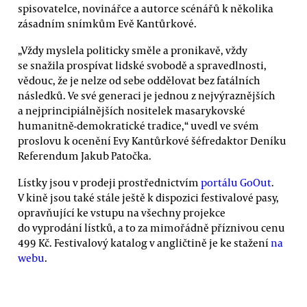
spisovatelce, novinářce a autorce scénářů k několika
zásadním snímkům Evě Kantůrkové.
„Vždy myslela politicky směle a pronikavě, vždy
se snažila prospívat lidské svobodě a spravedlnosti,
vědouc, že je nelze od sebe oddělovat bez fatálních
následků. Ve své generaci je jednou z nejvýraznějších
a nejprincipiálnějších nositelek masarykovské
humanitně-demokratické tradice,“ uvedl ve svém
proslovu k ocenění Evy Kantůrkové šéfredaktor Deníku
Referendum Jakub Patočka.
Lístky jsou v prodeji prostřednictvím
portálu GoOut
.
V kině jsou také stále ještě k dispozici festivalové pasy,
opravňující ke vstupu na všechny projekce
do vyprodání lístků, a to za mimořádně příznivou cenu
499 Kč. Festivalový katalog v angličtině je ke stažení
na
webu
.