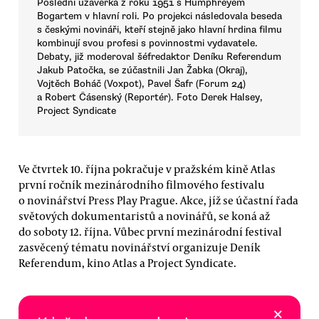
Poslední uzávěrka z roku 1951 s Humphreyem
Bogartem v hlavní roli. Po projekci následovala beseda
s českými novináři, kteří stejně jako hlavní hrdina filmu
kombinují svou profesi s povinnostmi vydavatele.
Debaty, již moderoval šéfredaktor Deníku Referendum
Jakub Patočka, se zúčastnili Jan Žabka (Okraj),
Vojtěch Boháč (Voxpot), Pavel Šafr (Forum 24)
a Robert Čásenský (Reportér). Foto Derek Halsey,
Project Syndicate
Ve čtvrtek 10. října pokračuje v pražském kině Atlas
první ročník mezinárodního filmového festivalu
o novinářství Press Play Prague. Akce, jíž se účastní řada
světových dokumentaristů a novinářů, se koná až
do soboty 12. října. Vůbec první mezinárodní festival
zasvěcený tématu novinářství organizuje Deník
Referendum, kino Atlas a Project Syndicate.
×