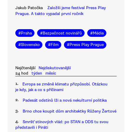
Jakub Patočka
Založili jsme festival Press Play
Prague. A takto vypadal první ročník
#
Praha
#
Bezpečnost novinářů
#
Média
#
Slovensko
#
Film
#
Press Play Prague
Nejčtenější
Nejdiskutovanější
24 hod
týden
měsíc
1.
Evropa se změně klimatu přizpůsobí. Otázkou
je kdy, jak a co s příčinami
2.
Padesát odstínů lži a nová nekulturní politika
3.
Brno chce koupit dům architektky Růženy Žertové
4.
Smršť stínových vlád: po STAN a ODS tu svou
představili i Piráti