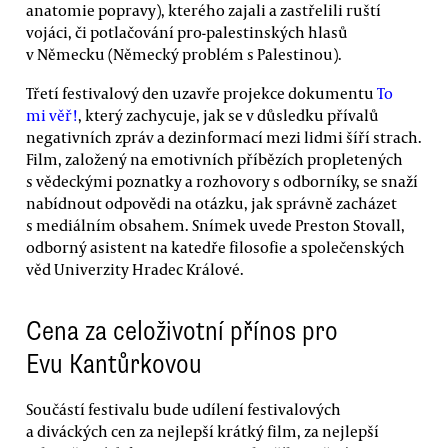
anatomie popravy), kterého zajali a zastřelili ruští
vojáci, či potlačování pro-palestinských hlasů
v Německu (Německý problém s Palestinou).
Třetí festivalový den uzavře projekce dokumentu
To
mi věř!
, který zachycuje, jak se v důsledku přívalů
negativních zpráv a dezinformací mezi lidmi šíří strach.
Film, založený na emotivních příbězích propletených
s vědeckými poznatky a rozhovory s odborníky, se snaží
nabídnout odpovědi na otázku, jak správně zacházet
s mediálním obsahem. Snímek uvede Preston Stovall,
odborný asistent na katedře filosofie a společenských
věd Univerzity Hradec Králové.
Cena za celoživotní přínos pro
Evu Kantůrkovou
Součástí festivalu bude udílení festivalových
a diváckých cen za nejlepší krátký film, za nejlepší