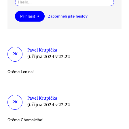
Přihlásit →
Zapomněli jste heslo?
Pavel Krupička
PK
9. října 2024 v 22.22
Čtěme Lenina!
Pavel Krupička
PK
9. října 2024 v 22.22
Čtěme Chomského!