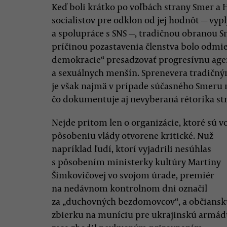
Keď boli krátko po voľbách strany Smer a 
socialistov pre odklon od jej hodnôt — vypl
a spolupráce s SNS —, tradičnou obranou S
príčinou pozastavenia členstva bolo odmie
demokracie“ presadzovať progresívnu age
a sexuálnych menšín. Sprenevera tradič
je však najmä v prípade súčasného Smeru
čo dokumentuje aj nevyberaná rétorika str
Nejde pritom len o organizácie, ktoré sú v
pôsobeniu vlády otvorene kritické. Nuž
napríklad ľudí, ktorí vyjadrili nesúhlas
s pôsobením ministerky kultúry Martiny
Šimkovičovej vo svojom úrade, premiér
na nedávnom kontrolnom dni označil
za „duchovných bezdomovcov“, a občians
zbierku na muníciu pre ukrajinskú armá