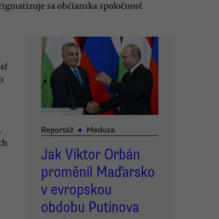
igmatizuje sa občianska spoločnosť
sť
o
,
Reportáž
●
Meduza
ch
Jak Viktor Orbán
proměnil Maďarsko
v evropskou
obdobu Putinova