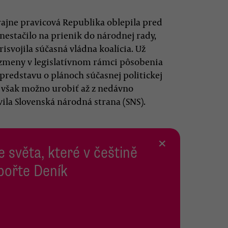
ajne pravicová Republika oblepila pred
nestačilo na prienik do národnej rady,
isvojila súčasná vládna koalícia. Už
zmeny v legislatívnom rámci pôsobenia
redstavu o plánoch súčasnej politickej
i však možno urobiť až z nedávno
ila Slovenská národná strana (SNS).
×
e světa, které v češtině
pořte Deník