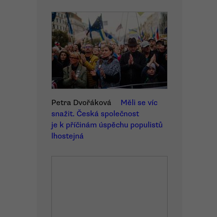
Petra Dvořáková
Měli se víc
snažit. Česká společnost
je k příčinám úspěchu populistů
lhostejná