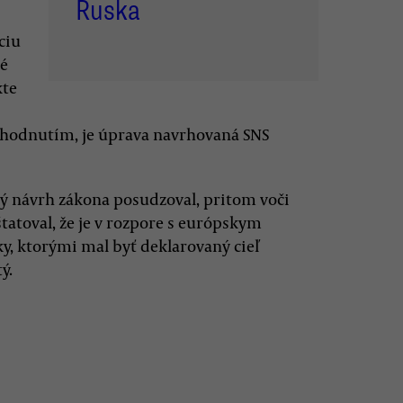
Ruska
ciu
né
kte
zhodnutím, je úprava navrhovaná SNS
ý návrh zákona posudzoval, pritom voči
tatoval, že je v rozpore s európskym
, ktorými mal byť deklarovaný cieľ
ý.