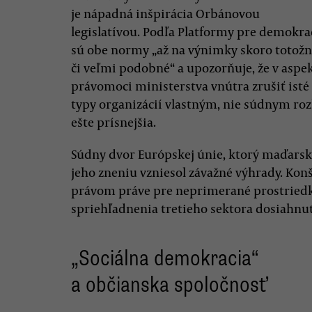
je nápadná inšpirácia Orbánovou
legislatívou. Podľa Platformy pre demokra
sú obe normy „až na výnimky skoro totož
či veľmi podobné“ a upozorňuje, že v aspe
právomoci ministerstva vnútra zrušiť isté
typy organizácií vlastným, nie súdnym ro
ešte prísnejšia.
Súdny dvor Európskej únie, ktorý maďarsk
jeho zneniu vzniesol závažné výhrady. Konš
právom práve pre neprimerané prostriedky
spriehľadnenia tretieho sektora dosiahnut
„Sociálna demokracia“
a občianska spoločnosť