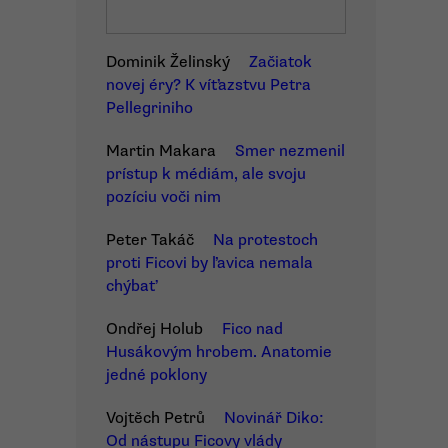
Dominik Želinský
Začiatok
novej éry? K víťazstvu Petra
Pellegriniho
Martin Makara
Smer nezmenil
prístup k médiám, ale svoju
pozíciu voči nim
Peter Takáč
Na protestoch
proti Ficovi by ľavica nemala
chýbať
Ondřej Holub
Fico nad
Husákovým hrobem. Anatomie
jedné poklony
Vojtěch Petrů
Novinář Diko:
Od nástupu Ficovy vlády