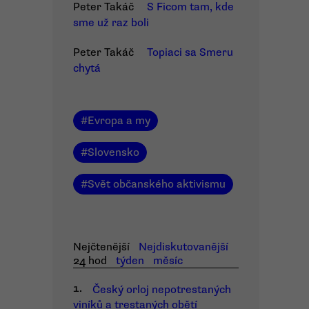
Peter Takáč
S Ficom tam, kde
sme už raz boli
Peter Takáč
Topiaci sa Smeru
chytá
#
Evropa a my
#
Slovensko
#
Svět občanského aktivismu
Nejčtenější
Nejdiskutovanější
24 hod
týden
měsíc
1.
Český orloj nepotrestaných
viníků a trestaných obětí