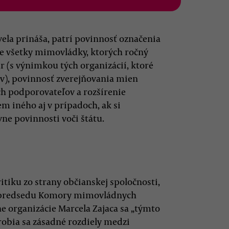
vela prináša, patrí povinnosť označenia
e všetky mimovládky, ktorých ročný
ur (s výnimkou tých organizácií, ktoré
v), povinnosť zverejňovania mien
ch podporovateľov a rozšírenie
 iného aj v prípadoch, ak si
ne povinnosti voči štátu.
ritiku zo strany občianskej spoločnosti,
dľa predsedu Komory mimovládnych
e organizácie Marcela Zajaca sa „týmto
robia sa zásadné rozdiely medzi