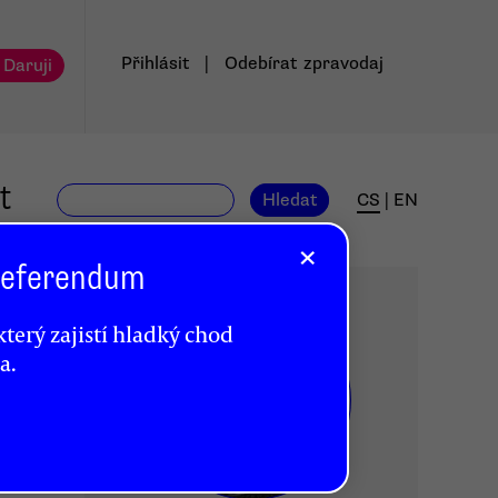
Přihlásit
|
Odebírat
zpravodaj
 Daruji
t
Hledat
CS
|
EN
×
 Referendum
terý zajistí hladký chod
a.