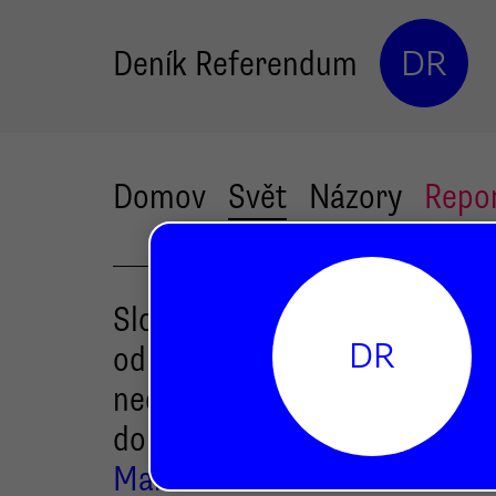
Deník Referendum
DR
Domov
Svět
Názory
Repo
Slovenská vláda extrémizmu
DR
od hlavného prúdu
neohradzovala, ale privádzal
doň
Martin Makara