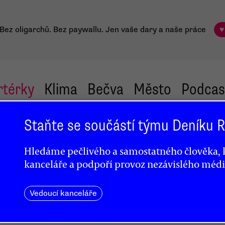
Bez oligarchů. Bez paywallu.
Jen vaše dary a naše práce
♥
rtérky
Klima
Bečva
Město
Podcas
Staňte se součástí týmu Deníku
s
Hledáme pečlivého a samostatného člověka, k
kanceláře a podpoří provoz nezávislého médi
a
Vedoucí kanceláře