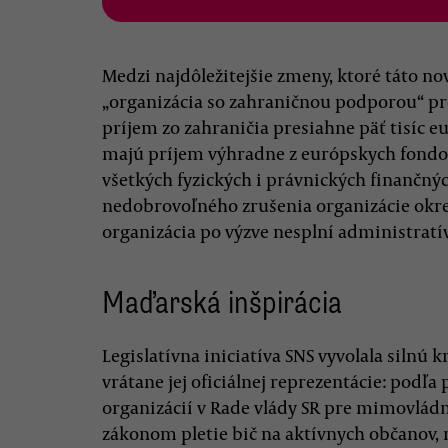
Medzi najdôležitejšie zmeny, ktoré táto no
„organizácia so zahraničnou podporou“ pr
príjem zo zahraničia presiahne päť tisíc e
majú príjem výhradne z európskych fondo
všetkých fyzických i právnických finančný
nedobrovoľného zrušenia organizácie okrem
organizácia po výzve nesplní administratív
Maďarská inšpirácia
Legislatívna iniciatíva SNS vyvolala silnú k
vrátane jej oficiálnej reprezentácie: po
organizácií v Rade vlády SR pre mimovládn
zákonom pletie bič na aktívnych občanov, 