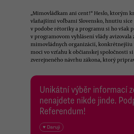
„Mimovládkam ani cent!“ Heslo, ktorým kr
vlaňajšími voľbami Slovensko, hnutiu síce 
v podobe rétoriky a programu si ho však pr
v programovom vyhlásení vlády avizovala 
mimovládnych organizácií, konkrétnejšiu p
moci vo vzťahu k občianskej spoločnosti s
zverejneného návrhu zákona, ktorý priprav
Unikátní výběr informací z
nenajdete nikde jinde. Pod
Referendum!
♥ Daruji