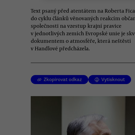
Text psaný před atentátem na Roberta Fica
do cyklu článků věnovaných reakcím obča
společnosti na vzestup krajní pravice
v jednotlivých zemích Evropské unie je sk
dokumentem o atmosféře, která neštěstí
v Handlové předcházela.
Zkopírovat odkaz
Vytisknout