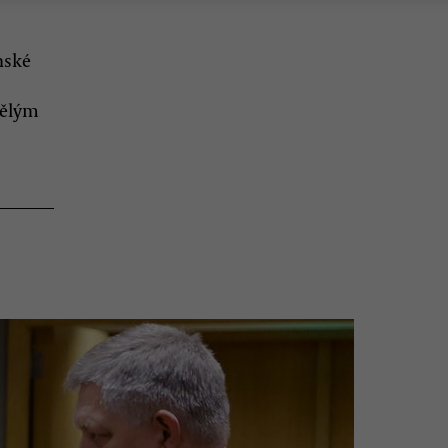
nské
vělým