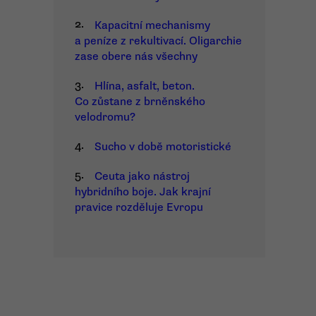
2.
Kapacitní mechanismy
a peníze z rekultivací. Oligarchie
zase obere nás všechny
3.
Hlína, asfalt, beton.
Co zůstane z brněnského
velodromu?
4.
Sucho v době motoristické
5.
Ceuta jako nástroj
hybridního boje. Jak krajní
pravice rozděluje Evropu