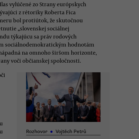
Hlas vylúčené zo Strany európskych
ývajúci z rétoriky Roberta Fica
meru bol protiútok, že skutočnou
tnutie „slovenskej sociálnej
ndu týkajúcu sa práv rodových
ným sociálnodemokratickým hodnotám
 nápadná na omnoho širšom horizonte,
any voči občianskej spoločnosti.
oči
ku
du
Rozhovor
●
Vojtěch Petrů