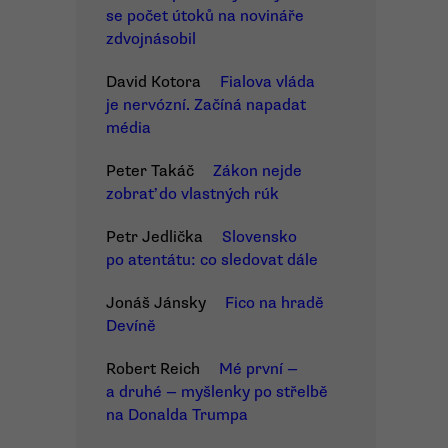
se počet útoků na novináře
zdvojnásobil
David Kotora
Fialova vláda
je nervózní. Začíná napadat
média
Peter Takáč
Zákon nejde
zobrať do vlastných rúk
Petr Jedlička
Slovensko
po atentátu: co sledovat dále
Jonáš Jánsky
Fico na hradě
Devíně
Robert Reich
Mé první —
a druhé — myšlenky po střelbě
na Donalda Trumpa