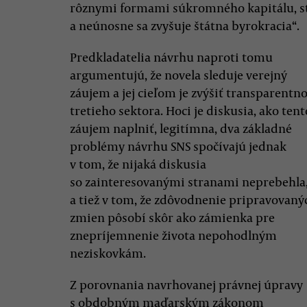
rôznymi formami súkromného kapitálu, st
a neúnosne sa zvyšuje štátna byrokracia“.
Predkladatelia návrhu naproti tomu
argumentujú, že novela sleduje verejný
záujem a jej cieľom je zvýšiť transparentno
tretieho sektora. Hoci je diskusia, ako tent
záujem naplniť, legitímna, dva základné
problémy návrhu SNS spočívajú jednak
v tom, že nijaká diskusia
so zainteresovanými stranami neprebehla
a tiež v tom, že zdôvodnenie pripravovaný
zmien pôsobí skôr ako zámienka pre
znepríjemnenie života nepohodlným
neziskovkám.
Z porovnania navrhovanej právnej úpravy
s obdobným maďarským zákonom