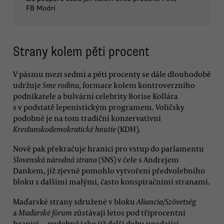
FB Modrí
Strany kolem pěti procent
V pásmu mezi sedmi a pěti procenty se dále dlouhodobě
udržuje
Sme rodina
, formace kolem kontroverzního
podnikatele a bulvární celebrity Borise Kollára
s v podstatě lepenistickým programem. Voličsky
podobně je na tom tradiční konzervativní
Kresťanskodemokratické hnutie
(KDH).
Nově pak překračuje hranici pro vstup do parlamentu
Slovenská národná strana
(SNS) v čele s Andrejem
Dankem, jíž zjevně pomohlo vytvoření předvolebního
bloku s dalšími malými, často konspiračními stranami.
Maďarské strany sdružené v bloku
Aliancia/Szövetség
a
Maďarské fórum
zůstávají letos pod tříprocentní
hranicí — podobně jako již delší dobu upadající