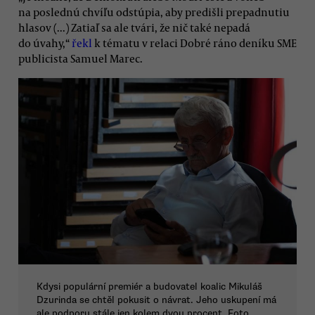
na poslednú chvíľu odstúpia, aby predišli prepadnutiu
hlasov (...) Zatiaľ sa ale tvári, že nič také nepadá
do úvahy,“
řekl
k tématu v relaci Dobré ráno deníku SME
publicista Samuel Marec.
Kdysi populární premiér a budovatel koalic Mikuláš
Dzurinda se chtěl pokusit o návrat. Jeho uskupení má
ale podporu stále jen kolem dvou procent. Foto