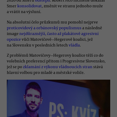
2020 od Smeru
odštěpil
. Robert Fico nicméně dokázal
Smer
konsolidovat
, změnit ve stranu jednoho muže
a vrátit na výsluní.
Na absolutní čelo průzkumů mu pomohl nejprve
proticovidový a orbánovský populismus
a následně
image
nejdůraznější, často až plakátově agresivní
opozice
vůči Matovičově—Hegerově koalici, jež
na Slovensku v posledních letech
vládla
.
Z problémů Matovičovy—Hegerovy koalice těží co do
volebních preferencí přitom i Progresívne Slovensko,
jež se po
zklamání z výkonu vládnoucích stran
stává
hlavní volbou pro mladé a městské voliče.