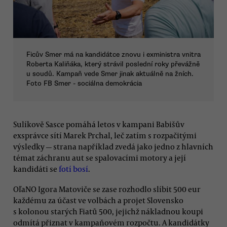
Ficův Smer má na kandidátce znovu i exministra vnitra
Roberta Kaliňáka, který strávil poslední roky převážně
u soudů. Kampaň vede Smer jinak aktuálně na žních.
Foto FB Smer - sociálna demokrácia
Sulíkově Sasce pomáhá letos v kampani Babišův
exsprávce sítí Marek Prchal, leč zatím s rozpačitými
výsledky — strana například zvedá jako jedno z hlavních
témat záchranu aut se spalovacími motory a její
kandidáti se
fotí bosí
.
OľaNO Igora Matoviče se zase rozhodlo slíbit 500 eur
každému za účast ve volbách a projet Slovensko
s kolonou starých Fiatů 500, jejichž nákladnou koupi
odmítá přiznat v kampaňovém rozpočtu. A kandidátky