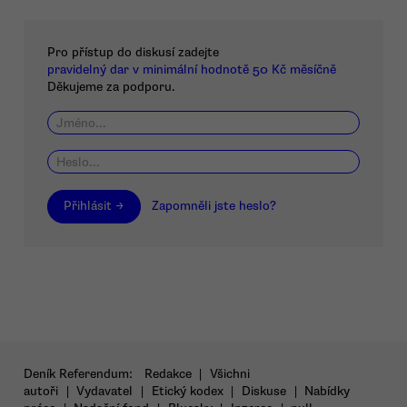
Pro přístup do diskusí zadejte
pravidelný dar v minimální hodnotě 50 Kč měsíčně
Děkujeme za podporu.
Přihlásit →
Zapomněli jste heslo?
Deník Referendum:
Redakce
|
Všichni
autoři
|
Vydavatel
|
Etický kodex
|
Diskuse
|
Nabídky