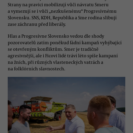
Strany na pravici mobilizují vůči návratu Smeru
a vymezují se i vůči „nezkušenému“ Progresívnému
Slovensku. SNS, KDH, Republika a Sme rodina slibují
zase záchranu před liberály.
Hlas a Progresívne Slovensko vedou dle shody
pozorovatelů zatím poněkud fádní kampaň vyhýbající
se otevřeným konfliktům. Smer je tradičně
agresivnější, ale i Ficovi lidé tráví léto spíše kampaní
na žních, při různých vlasteneckých vatrách a
na folklórních slavnostech.