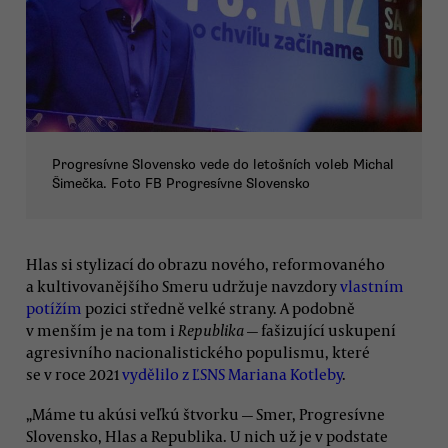
Progresívne Slovensko vede do letošních voleb Michal
Šimečka. Foto FB Progresívne Slovensko
Hlas si stylizací do obrazu nového, reformovaného
a kultivovanějšího Smeru udržuje navzdory
vlastním
potížím
pozici středně velké strany. A podobně
v menším je na tom i
Republika
— fašizující uskupení
agresivního nacionalistického populismu, které
se v roce 2021
vydělilo z ĽSNS Mariana Kotleby
.
„Máme tu akúsi veľkú štvorku — Smer, Progresívne
Slovensko, Hlas a Republika. U nich už je v podstate