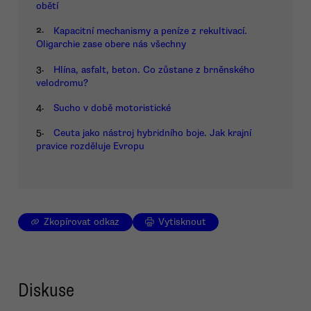
obětí
2.
Kapacitní mechanismy a peníze z rekultivací.
Oligarchie zase obere nás všechny
3.
Hlína, asfalt, beton. Co zůstane z brněnského
velodromu?
4.
Sucho v době motoristické
5.
Ceuta jako nástroj hybridního boje. Jak krajní
pravice rozděluje Evropu
Zkopírovat odkaz
Vytisknout
Diskuse