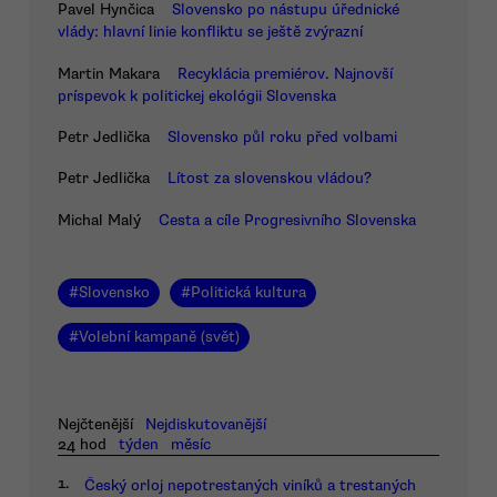
Pavel Hynčica
Slovensko po nástupu úřednické
vlády: hlavní linie konfliktu se ještě zvýrazní
Martin Makara
Recyklácia premiérov. Najnovší
príspevok k politickej ekológii Slovenska
Petr Jedlička
Slovensko půl roku před volbami
Petr Jedlička
Lítost za slovenskou vládou?
Michal Malý
Cesta a cíle Progresivního Slovenska
#
Slovensko
#
Politická kultura
#
Volební kampaně (svět)
Nejčtenější
Nejdiskutovanější
24 hod
týden
měsíc
1.
Český orloj nepotrestaných viníků a trestaných