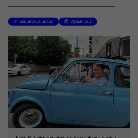
Zkopírovat odkaz
Vytisknout
Igoru Matovičovi se před minulými volbami povedlo