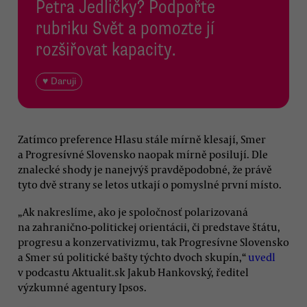
Petra Jedličky? Podpořte
rubriku Svět a pomozte jí
rozšiřovat kapacity.
♥ Daruji
Zatímco preference Hlasu stále mírně klesají, Smer
a Progresívné Slovensko naopak mírně posilují. Dle
znalecké shody je nanejvýš pravděpodobné, že právě
tyto dvě strany se letos utkají o pomyslné první místo.
„Ak nakreslíme, ako je spoločnosť polarizovaná
na zahranično-politickej orientácii, či predstave štátu,
progresu a konzervativizmu, tak Progresívne Slovensko
a Smer sú politické bašty týchto dvoch skupín,“
uvedl
v podcastu Aktualit.sk Jakub Hankovský, ředitel
výzkumné agentury Ipsos.