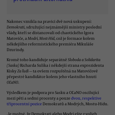
Nakonec vznikla na pravici dvě nová uskupení:
Demokrati
, sdružující nejznámější ministry poslední
vlády, kteří se distancovali od chaotického Igora
Matoviče, a
Modrí, Most-Híd
, což je formace kolem
někdejšího reformistického premiéra Mikuláše
Dzurindy.
Kromě toho kandiduje separátně
Sloboda a Solidarita
(Saska)
Richarda Sulíka i někdejší strana exprezidenta
Kisky
Za ľudí
— ta ovšem rozpuštěná na Matovičově
přepestré kandidátce kolem jeho vlastního hnutí
OĽaNO
.
Výsledkem je podpora pro Sasku a OĽaNO oscilující
mezi pěti a sedmi procenty a pouze
dvou, respektive
tříprocentní pozice
Demokratů a Modrých, Mostu-Hídu.
„Je možné, že Demokrati alebo Modrí ešte z volieb