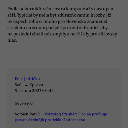
Podle odborníků začne ostrá kampaně až s nástupem
září. Typická by měla být zdůrazňováním hrozby, jíž
by úspěch toho či onoho pro Slovensko znamenal,
a tlakem na strany pod pětiprocentní hranicí, aby
na poslední chvíli odstoupily a netříštily protificovský
hlas.
Petr Jedlička
Svět
→
Zpráva
9. srpna 2023 v 6.42
Související
Vojtěch Petrů
Politolog Struhár: Fico se profiluje
jako nejčitelnější protivládní alternativa