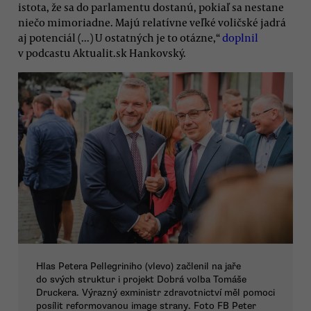
istota, že sa do parlamentu dostanú, pokiaľ sa nestane
niečo mimoriadne. Majú relatívne veľké voličské jadrá
aj potenciál (...) U ostatných je to otázne,“
doplnil
v podcastu Aktualit.sk Hankovský.
Hlas Petera Pellegriniho (vlevo) začlenil na jaře
do svých struktur i projekt Dobrá volba Tomáše
Druckera. Výrazný exministr zdravotnictví měl pomoci
posílit reformovanou image strany. Foto FB Peter