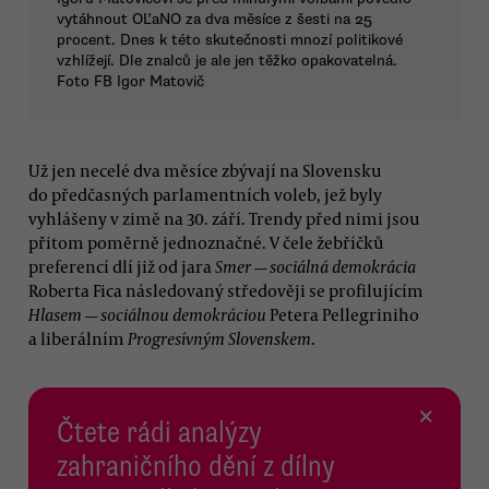
vytáhnout OĽaNO za dva měsíce z šesti na 25
procent. Dnes k této skutečnosti mnozí politikové
vzhlížejí. Dle znalců je ale jen těžko opakovatelná.
Foto FB Igor Matovič
Už jen necelé dva měsíce zbývají na Slovensku
do předčasných parlamentních voleb, jež byly
vyhlášeny v zimě na 30. září. Trendy před nimi jsou
přitom poměrně jednoznačné. V čele žebříčků
preferencí dlí již od jara
Smer — sociálná demokrácia
Roberta Fica následovaný středověji se profilujícím
Hlasem — sociálnou demokráciou
Petera Pellegriniho
a liberálním
Progresívným Slovenskem
.
×
Čtete rádi analýzy
zahraničního dění z dílny