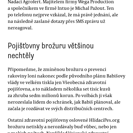
Nadaci Agrofert. Majitelem firmy Wega Production
a společníkem ve firmě Intuo je Michal Pažout. Ten
po telefonu nejprve vzkázal, že má právě jednání, ale
na následně zaslané dotazy přes SMS zprávu už
nereagoval.
Pojišťovny brožuru většinou
nechtěly
Připomeňme, že zmíněnou brožuru o prevenci
rakoviny loni nakonec podle původního plánu Babišovy
vlády ve velkém tiskla jen Všeobecná zdravotní
pojišťovna, a to nákladem několika set tisíc kusů
za zhruba sedm milionů korun. Po volbách ji však
nerozeslala lidem do schránek, jak Babiš plánoval, ale
začala je rozdávat ve svých distribučních centrech.
Ostatní zdravotní pojišťovny oslovené HlídacíPes.org
brožuru netiskly a nerozdávaly buď vůbec, nebo jen
v malých počtech. Například Vojenská zdravotní