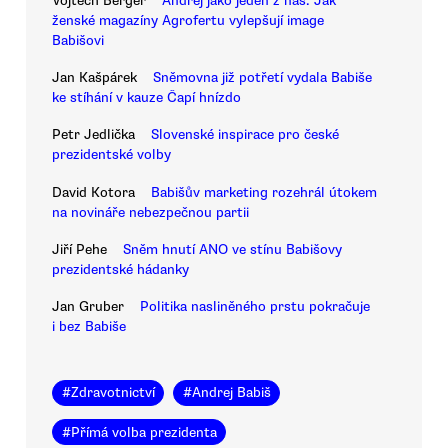
Vojtěch Berger
Andrej jako jeden z nás. Jak
ženské magazíny Agrofertu vylepšují image
Babišovi
Jan Kašpárek
Sněmovna již potřetí vydala Babiše
ke stíhání v kauze Čapí hnízdo
Petr Jedlička
Slovenské inspirace pro české
prezidentské volby
David Kotora
Babišův marketing rozehrál útokem
na novináře nebezpečnou partii
Jiří Pehe
Sněm hnutí ANO ve stínu Babišovy
prezidentské hádanky
Jan Gruber
Politika nasliněného prstu pokračuje
i bez Babiše
#
Zdravotnictví
#
Andrej Babiš
#
Přímá volba prezidenta