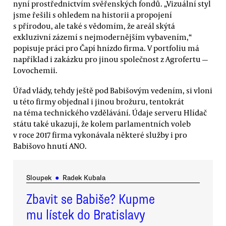
nyní prostřednictvím svěřenských fondů. „Vizuální styl
jsme řešili s ohledem na historii a propojení
s přírodou, ale také s vědomím, že areál skýtá
exkluzivní zázemí s nejmodernějším vybavením,“
popisuje práci pro Čapí hnízdo firma. V portfoliu má
například i zakázku pro jinou společnost z Agrofertu —
Lovochemii.
Úřad vlády, tehdy ještě pod Babišovým vedením, si vloni
u této firmy objednal i jinou brožuru, tentokrát
na téma technického vzdělávání. Údaje serveru Hlídač
státu také ukazují, že kolem parlamentních voleb
v roce 2017 firma vykonávala některé služby i pro
Babišovo hnutí ANO.
Sloupek
●
Radek Kubala
Zbavit se Babiše? Kupme
mu lístek do Bratislavy