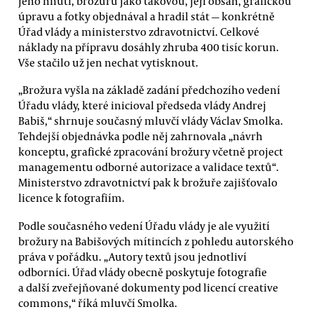
jeho hnutí, brožuru jako takovou, její obsah, grafickou
úpravu a fotky objednával a hradil stát — konkrétně
Úřad vlády a ministerstvo zdravotnictví. Celkové
náklady na přípravu dosáhly zhruba 400 tisíc korun.
Vše stačilo už jen nechat vytisknout.
„Brožura vyšla na základě zadání předchozího vedení
Úřadu vlády, které inicioval předseda vlády Andrej
Babiš,“ shrnuje současný mluvčí vlády Václav Smolka.
Tehdejší objednávka podle něj zahrnovala „návrh
konceptu, grafické zpracování brožury včetně project
managementu odborné autorizace a validace textů“.
Ministerstvo zdravotnictví pak k brožuře zajišťovalo
licence k fotografiím.
Podle současného vedení Úřadu vlády je ale využití
brožury na Babišových mítincích z pohledu autorského
práva v pořádku. „Autory textů jsou jednotliví
odborníci. Úřad vlády obecně poskytuje fotografie
a další zveřejňované dokumenty pod licencí creative
commons,“ říká mluvčí Smolka.