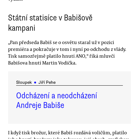
Státní statisíce v Babišově
kampani
„Pan předseda Babiš se o osvětu staral už v pozici
premiéra a pokračuje v tom i nyní po odchodu z vlády.
Tisk samozřejmě platilo hnutí ANO,“ říká mluvčí
Babišova hnutí Martin Vodička.
Sloupek
●
Jiří Pehe
Odcházení a neodcházení
Andreje Babiše
I když tisk brožur, které Babiš rozdává voličům, platilo