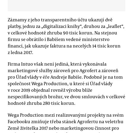
Záznamy z jeho transparentního účtu ukazují dvě
platby, jednu za „digitalizaci knihy“, druhou za „leaflet“,
v celkové hodnotě zhruba 90 tisíc korun. Na stejnou
firmu se obrátilo i Babišem vedené ministerstvo
financí, jak ukazuje faktura na necelých 14 tisíc korun
z ledna 2017.
Firma Intuo však není jediná, která vykonávala
marketingové služby zároveň pro Agrofert a zároveň
pro Úřad vlády v éře Andreje Babiše. Podobně je na tom
společnost Wega Production, u které si Úřad vlády
v roce 2019 objednal rovněž výrobu blíže
nespecifikovaných brožur, ve dvou smlouvách v celkové
hodnotě zhruba 280 tisíc korun.
Wega Production mezi realizovanými projekty na svém
Facebooku zmiňuje třeba stánek Agrofertu na veletrhu
Země živitelka 2017 nebo marketingovou činnost pro