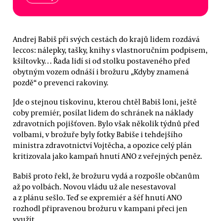
Andrej Babiš při svých cestách do krajů lidem rozdává
leccos: nálepky, tašky, knihy s vlastnoručním podpisem,
kšiltovky… Řada lidí si od stolku postaveného před
obytným vozem odnáší i brožuru „Kdyby znamená
pozdě“ o prevenci rakoviny.
Jde o stejnou tiskovinu, kterou chtěl Babiš loni, ještě
coby premiér, posílat lidem do schránek na náklady
zdravotních pojišťoven. Bylo však několik týdnů před
volbami, v brožuře byly fotky Babiše i tehdejšího
ministra zdravotnictví Vojtěcha, a opozice celý plán
kritizovala jako kampaň hnutí ANO z veřejných peněz.
Babiš proto řekl, že brožuru vydá a rozpošle občanům
až po volbách. Novou vládu už ale nesestavoval
a z plánu sešlo. Teď se expremiér a šéf hnutí ANO
rozhodl připravenou brožuru v kampani přeci jen
využít.