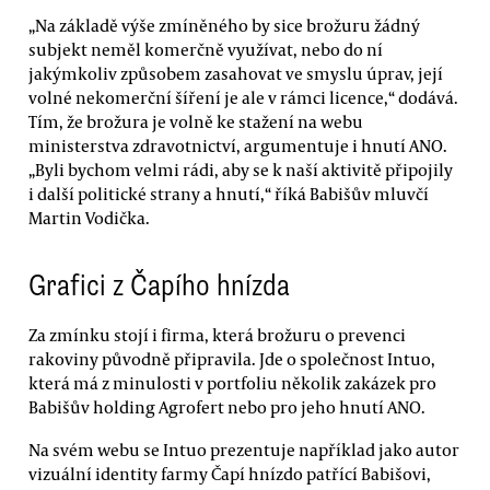
„Na základě výše zmíněného by sice brožuru žádný
subjekt neměl komerčně využívat, nebo do ní
jakýmkoliv způsobem zasahovat ve smyslu úprav, její
volné nekomerční šíření je ale v rámci licence,“ dodává.
Tím, že brožura je volně ke stažení na webu
ministerstva zdravotnictví, argumentuje i hnutí ANO.
„Byli bychom velmi rádi, aby se k naší aktivitě připojily
i další politické strany a hnutí,“ říká Babišův mluvčí
Martin Vodička.
Grafici z Čapího hnízda
Za zmínku stojí i firma, která brožuru o prevenci
rakoviny původně připravila. Jde o společnost Intuo,
která má z minulosti v portfoliu několik zakázek pro
Babišův holding Agrofert nebo pro jeho hnutí ANO.
Na svém webu se Intuo prezentuje například jako autor
vizuální identity farmy Čapí hnízdo patřící Babišovi,