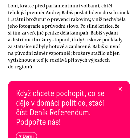
Loni, krátce před parlamentními volbami, chtěl
tehdejší premiér Andrej Babiš poslat lidem do schránek
i „státní brožuru“ o prevenci rakoviny, v níž nechyběla
jeho fotografie a průvodní slovo. Po silné kritice, že
si tím za veřejné peníze dělá kampaň, Babiš vydání
a distribuci brožury stopnul, i když tiskové podklady
za statisíce už byly hotové a zaplacené. Babiš si nyní
na původní záměr vzpomněl; brožury stačilo už jen
vytisknout a teď je rozdává při svých výjezdech
do regionů.
×
Když chcete pochopit, co se
děje v domácí politice, stačí
číst Deník Referendum.
Podpořte nás!
♥ Daruji