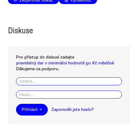
Zkopírovat odkaz
Vytisknout
Diskuse
Pro přístup do diskusí zadejte
pravidelný dar v minimální hodnotě 50 Kč měsíčně
Děkujeme za podporu.
Přihlásit →
Zapomněli jste heslo?