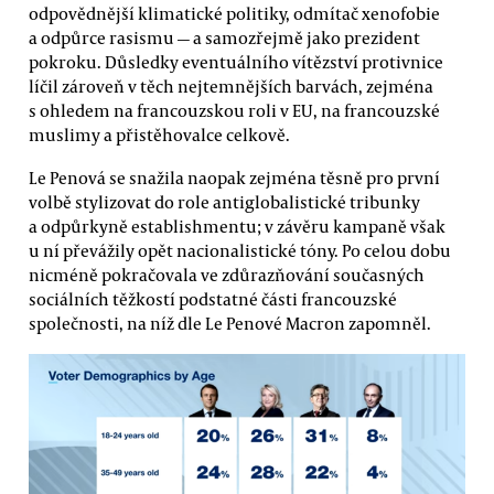
odpovědnější klimatické politiky, odmítač xenofobie
a odpůrce rasismu — a samozřejmě jako prezident
pokroku. Důsledky eventuálního vítězství protivnice
líčil zároveň v těch nejtemnějších barvách, zejména
s ohledem na francouzskou roli v EU, na francouzské
muslimy a přistěhovalce celkově.
Le Penová se snažila naopak zejména těsně pro první
volbě stylizovat do role antiglobalistické tribunky
a odpůrkyně establishmentu; v závěru kampaně však
u ní převážily opět nacionalistické tóny. Po celou dobu
nicméně pokračovala ve zdůrazňování současných
sociálních těžkostí podstatné části francouzské
společnosti, na níž dle Le Penové Macron zapomněl.