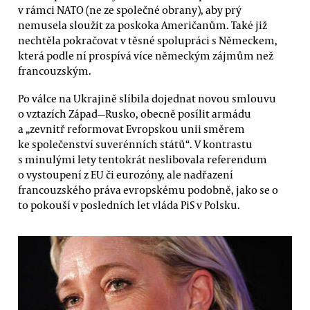
v rámci NATO (ne ze společné obrany), aby prý
nemusela sloužit za poskoka Američanům. Také již
nechtěla pokračovat v těsné spolupráci s Německem,
která podle ní prospívá více německým zájmům než
francouzským.
Po válce na Ukrajině slíbila dojednat novou smlouvu
o vztazích Západ—Rusko, obecně posílit armádu
a „zevnitř reformovat Evropskou unii směrem
ke společenství suverénních států“. V kontrastu
s minulými lety tentokrát neslibovala referendum
o vystoupení z EU či eurozóny, ale nadřazení
francouzského práva evropskému podobně, jako se o
to pokouší v posledních let vláda PiS v Polsku.