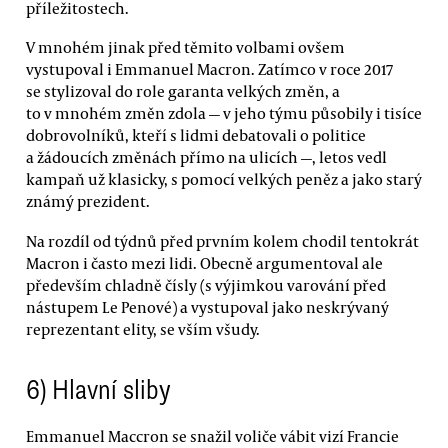
příležitostech.
V mnohém jinak před těmito volbami ovšem
vystupoval i Emmanuel Macron. Zatímco v roce 2017
se stylizoval do role garanta velkých změn, a
to v mnohém změn zdola — v jeho týmu působily i tisíce
dobrovolníků, kteří s lidmi debatovali o politice
a žádoucích změnách přímo na ulicích —, letos vedl
kampaň už klasicky, s pomocí velkých peněz a jako starý
známý prezident.
Na rozdíl od týdnů před prvním kolem chodil tentokrát
Macron i často mezi lidi. Obecně argumentoval ale
především chladně čísly (s výjimkou varování před
nástupem Le Penové) a vystupoval jako neskrývaný
reprezentant elity, se vším všudy.
6) Hlavní sliby
Emmanuel Maccron se snažil voliče vábit vizí Francie