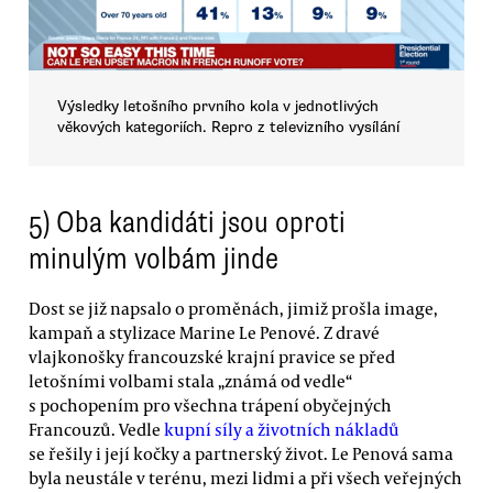
Výsledky letošního prvního kola v jednotlivých
věkových kategoriích. Repro z televizního vysílání
5) Oba kandidáti jsou oproti
minulým volbám jinde
Dost se již napsalo o proměnách, jimiž prošla image,
kampaň a stylizace Marine Le Penové. Z dravé
vlajkonošky francouzské krajní pravice se před
letošními volbami stala „známá od vedle“
s pochopením pro všechna trápení obyčejných
Francouzů. Vedle
kupní síly a životních nákladů
se řešily i její kočky a partnerský život. Le Penová sama
byla neustále v terénu, mezi lidmi a při všech veřejných