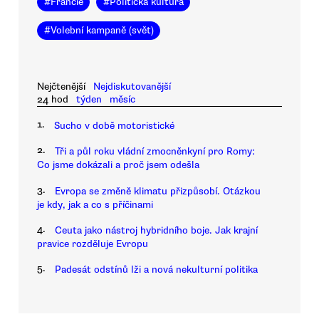
#
Francie
#
Politická kultura
#
Volební kampaně (svět)
Nejčtenější
Nejdiskutovanější
24 hod
týden
měsíc
1.
Sucho v době motoristické
2.
Tři a půl roku vládní zmocněnkyní pro Romy:
Co jsme dokázali a proč jsem odešla
3.
Evropa se změně klimatu přizpůsobí. Otázkou
je kdy, jak a co s příčinami
4.
Ceuta jako nástroj hybridního boje. Jak krajní
pravice rozděluje Evropu
5.
Padesát odstínů lži a nová nekulturní politika