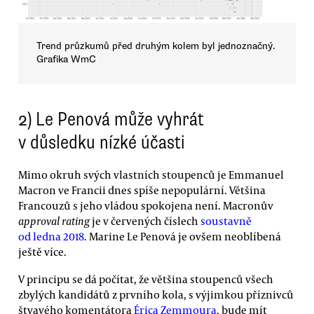
Trend průzkumů před druhým kolem byl jednoznačný.
Grafika WmC
2) Le Penová může vyhrát
v důsledku nízké účasti
Mimo okruh svých vlastních stoupenců je Emmanuel
Macron ve Francii dnes spíše nepopulární. Většina
Francouzů s jeho vládou spokojena není. Macronův
approval rating
je v červených číslech
soustavně
od ledna 2018
. Marine Le Penová je ovšem neoblíbená
ještě více.
V principu se dá počítat, že většina stoupenců všech
zbylých kandidátů z prvního kola, s výjimkou příznivců
štvavého komentátora
Érica Zemmoura
, bude mít