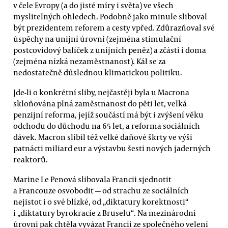
v čele Evropy (a do jisté míry i světa) ve všech
myslitelných ohledech. Podobně jako minule sliboval
být prezidentem reforem a cesty vpřed. Zdůrazňoval své
úspěchy na unijní úrovni (zejména stimulační
postcovidový balíček z unijních peněz) a zčásti i doma
(zejména nízká nezaměstnanost). Kál se za
nedostatečně důslednou klimatickou politiku.
Jde-li o konkrétní sliby, nejčastěji byla u Macrona
skloňována plná zaměstnanost do pěti let, velká
penzijní reforma, jejíž součástí má být i zvýšení věku
odchodu do důchodu na 65 let, a reforma sociálních
dávek. Macron slíbil též velké daňové škrty ve výši
patnácti miliard eur a výstavbu šesti nových jaderných
reaktorů.
Marine Le Penová slibovala Francii sjednotit
a Francouze osvobodit — od strachu ze sociálních
nejistot i o své blízké, od „diktatury korektnosti“
i „diktatury byrokracie z Bruselu“. Na mezinárodní
úrovni pak chtěla vyvázat Francii ze společného velení