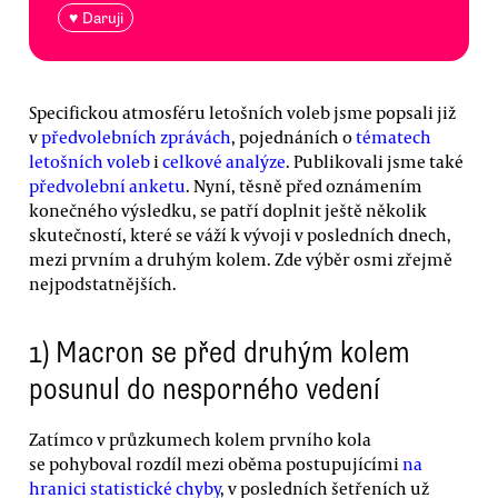
♥ Daruji
Specifickou atmosféru letošních voleb jsme popsali již
v
předvolebních zprávách
, pojednáních o
tématech
letošních voleb
i
celkové analýze
. Publikovali jsme také
předvolební anketu
. Nyní, těsně před oznámením
konečného výsledku, se patří doplnit ještě několik
skutečností, které se váží k vývoji v posledních dnech,
mezi prvním a druhým kolem. Zde výběr osmi zřejmě
nejpodstatnějších.
1) Macron se před druhým kolem
posunul do nesporného vedení
Zatímco v průzkumech kolem prvního kola
se pohyboval rozdíl mezi oběma postupujícími
na
hranici statistické chyby
, v posledních šetřeních už