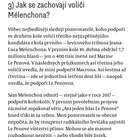
3) Jak se zachovají voliči
Mélenchona?
Vůbec nejbedlivěji sledují pozorovatelé, koho podpoří
ve druhém kole voliči třetího nejúspěšnějšího
kandidáta z kola prvního — levicového tribuna Jeana-
Luca Mélenchona. V prvním kole 10. dubna obdržel 7,7
milionu hlasů — jen o 400 tisíc méně než Marine
Le Penová. V následných průzkumech asi třetina jeho
voličů uvedla, že míní podpořit Macrona. Asi šestina až
čtvrtina — zde se jednotlivá šetření dost liší — naopak
uvedla, že podpoří Le Penovou.
Sám Mélenchon odmítl — stejně jako v roce 2017 —
podpořit kohokoliv. V prvním povolebním projevu
nicméně zopakoval větu „Ani jeden hlas Le Penové“
hned třikrát za sebou. Mezi pozorovateli se obecně
nepočítá, že by stoupenci radikálního levičáka zajistili
Le Penové vítězství přímo. Mohou se ale masově
rozhodnout nepřijít — nebo vhodit bílý lístek.