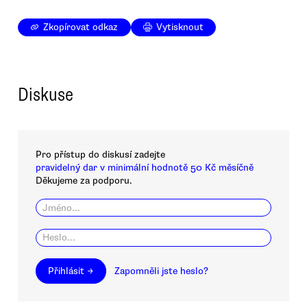
Zkopírovat odkaz
Vytisknout
Diskuse
Pro přístup do diskusí zadejte
pravidelný dar v minimální hodnotě 50 Kč měsíčně
Děkujeme za podporu.
Přihlásit →
Zapomněli jste heslo?