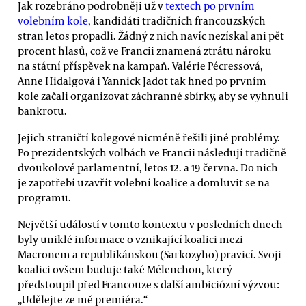
Jak rozebráno podrobněji už v
textech po prvním
volebním kole
, kandidáti tradičních francouzských
stran letos propadli. Žádný z nich navíc nezískal ani pět
procent hlasů, což ve Francii znamená ztrátu nároku
na státní příspěvek na kampaň. Valérie Pécressová,
Anne Hidalgová i Yannick Jadot tak hned po prvním
kole začali organizovat záchranné sbírky, aby se vyhnuli
bankrotu.
Jejich straničtí kolegové nicméně řešili jiné problémy.
Po prezidentských volbách ve Francii následují tradičně
dvoukolové parlamentní, letos 12. a 19 června. Do nich
je zapotřebí uzavřít volební koalice a domluvit se na
programu.
Největší událostí v tomto kontextu v posledních dnech
byly uniklé informace o vznikající koalici mezi
Macronem a republikánskou (Sarkozyho) pravicí. Svoji
koalici ovšem buduje také Mélenchon, který
předstoupil před Francouze s další ambiciózní výzvou:
„Udělejte ze mě premiéra.“