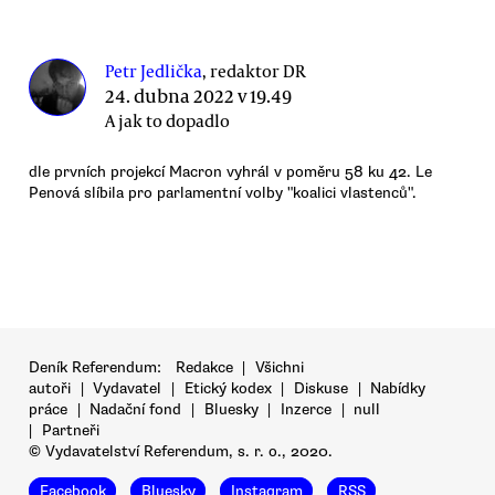
Petr Jedlička
, redaktor DR
24. dubna 2022 v 19.49
A jak to dopadlo
dle prvních projekcí Macron vyhrál v poměru 58 ku 42. Le
Penová slíbila pro parlamentní volby "koalici vlastenců".
Deník Referendum:
Redakce
|
Všichni
autoři
|
Vydavatel
|
Etický kodex
|
Diskuse
|
Nabídky
práce
|
Nadační fond
|
Bluesky
|
Inzerce
|
null
|
Partneři
© Vydavatelství Referendum, s. r. o., 2020.
Facebook
Bluesky
Instagram
RSS