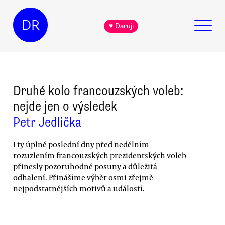
DR
♥ Daruji
Druhé kolo francouzských voleb:
nejde jen o výsledek
Petr Jedlička
I ty úplně poslední dny před nedělním
rozuzlením francouzských prezidentských voleb
přinesly pozoruhodné posuny a důležitá
odhalení. Přinášíme výběr osmi zřejmě
nejpodstatnějších motivů a událostí.