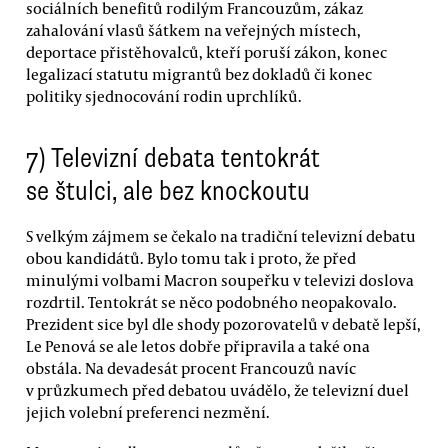
sociálních benefitů rodilým Francouzům, zákaz
zahalování vlasů šátkem na veřejných místech,
deportace přistěhovalců, kteří poruší zákon, konec
legalizací statutu migrantů bez dokladů či konec
politiky sjednocování rodin uprchlíků.
7) Televizní debata tentokrát
se štulci, ale bez knockoutu
S velkým zájmem se čekalo na tradiční televizní debatu
obou kandidátů. Bylo tomu tak i proto, že před
minulými volbami Macron soupeřku v televizi doslova
rozdrtil. Tentokrát se něco podobného neopakovalo.
Prezident sice byl dle shody pozorovatelů v debatě lepší,
Le Penová se ale letos dobře připravila a také ona
obstála. Na devadesát procent Francouzů navíc
v průzkumech před debatou uvádělo, že televizní duel
jejich volební preferenci nezmění.