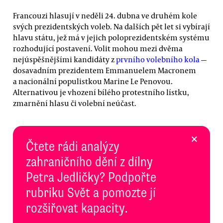
Francouzi hlasují v neděli 24. dubna ve druhém kole
svých prezidentských voleb. Na dalších pět let si vybírají
hlavu státu, jež má v jejich poloprezidentském systému
rozhodující postavení. Volit mohou mezi dvěma
nejúspěšnějšími kandidáty z
prvního volebního kola
—
dosavadním prezidentem Emmanuelem Macronem
a nacionální populistkou Marine Le Penovou.
Alternativou je vhození bílého protestního lístku,
zmarnění hlasu či volební neúčast.
×
Čtete rádi analýzy
zahraničního dění z dílny
Petra Jedličky? Podpořte
rubriku Svět a pomozte jí
rozšiřovat kapacity.