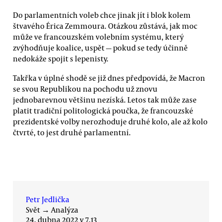
Do parlamentních voleb chce jinak jít i blok kolem
štvavého Érica Zemmoura. Otázkou zůstává, jak moc
může ve francouzském volebním systému, který
zvýhodňuje koalice, uspět — pokud se tedy účinně
nedokáže spojit s lepenisty.
Takřka v úplné shodě se již dnes předpovídá, že Macron
se svou Republikou na pochodu už znovu
jednobarevnou většinu nezíská. Letos tak může zase
platit tradiční politologická poučka, že francouzské
prezidentské volby nerozhoduje druhé kolo, ale až kolo
čtvrté, to jest druhé parlamentní.
Petr Jedlička
Svět
→
Analýza
24. dubna 2022 v 7.13