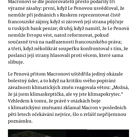
Macronovi se dle pozorovatelů přesto podařily tři
výrazné zásahy: první, když Le Penovou usvědčoval, že
nemůže při jednáních s Ruskem reprezentovat čistě
francouzské zájmy, když si zároveň její strana půjčuje
u ruských bank peníze; druhý, když namítl, že Le Penová
nemůže Evropu vést, natož reformovat, pokud
současně trvá na nadřazenosti francouzského práva;
a třetí, když několikrát soupeřku konfrontoval s tím, že
poslanci její strany hlasovali proti věcem, které sama
slibuje.
Le Penová přitom Macronovi uštědřila jediný okázale
bolestný úder, a to když na kritiku svého popírání
závažnosti klimatických změn reagovala větou: „Možná,
že já jsem klimaskeptička, ale vy jste klimapokrytec.“
Vzhledem k tomu, že právě v otázkách boje
s klimatickými změnami zklamal Macron v posledních
pěti letech očekávání nejvíce, šlo o zvlášť nepříjemnou
poznámku.