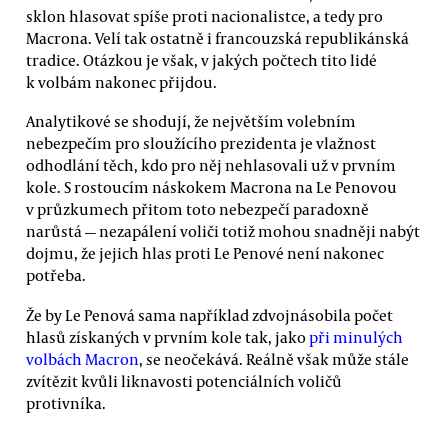
sklon hlasovat spíše proti nacionalistce, a tedy pro
Macrona. Velí tak ostatně i francouzská republikánská
tradice. Otázkou je však, v jakých počtech tito lidé
k volbám nakonec přijdou.
Analytikové se shodují, že největším volebním
nebezpečím pro sloužícího prezidenta je vlažnost
odhodlání těch, kdo pro něj nehlasovali už v prvním
kole. S rostoucím náskokem Macrona na Le Penovou
v průzkumech přitom toto nebezpečí paradoxně
narůstá — nezapálení voliči totiž mohou snadněji nabýt
dojmu, že jejich hlas proti Le Penové není nakonec
potřeba.
Že by Le Penová sama například zdvojnásobila počet
hlasů získaných v prvním kole tak, jako
při minulých
volbách Macron
, se neočekává. Reálně však může stále
zvítězit kvůli liknavosti potenciálních voličů
protivníka.