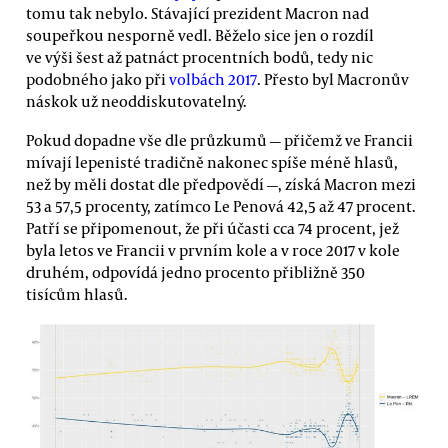
tomu tak nebylo. Stávající prezident Macron nad
soupeřkou nesporně vedl. Běželo sice jen o rozdíl
ve výši šest až patnáct procentních bodů, tedy nic
podobného jako při
volbách 2017
. Přesto byl Macronův
náskok už neoddiskutovatelný.
Pokud dopadne vše dle průzkumů — přičemž ve Francii
mívají lepenisté tradičně nakonec spíše méně hlasů,
než by měli dostat dle předpovědí —, získá Macron mezi
53 a 57,5 procenty, zatímco Le Penová 42,5 až 47 procent.
Patří se připomenout, že při účasti cca 74 procent, jež
byla letos ve Francii v prvním kole a v roce 2017 v kole
druhém, odpovídá jedno procento přibližně 350
tisícům hlasů.