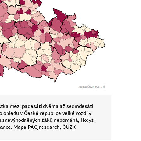
ástka mezi padesáti dvěma až sedmdesáti
o ohledu v České republice velké rozdíly.
u znevýhodněných žáků nepomáhá, i když
 finance. Mapa PAQ research, ČÚZK