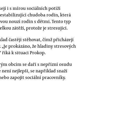
í i s mírou sociálních potíží
estabilizující chudoba rodin, která
vou nouzí rodin s dětmi. Tento typ
lkou zátěží, protože je stresující.
klad častěji stěhovat, čímž přicházejí
y. „Je prokázáno, že hladiny stresových
říká k situaci Prokop.
rým obcím se daří s nepřízní osudu
e není nejlepší, se například snaží
ebo zapojit sociální pracovníky.