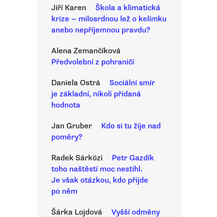
Jiří Karen
Škola a klimatická
krize — milosrdnou lež o kelímku
anebo nepříjemnou pravdu?
Alena Zemančíková
Předvolební z pohraničí
Daniela Ostrá
Sociální smír
je základní, nikoli přidaná
hodnota
Jan Gruber
Kdo si tu žije nad
poměry?
Radek Sárközi
Petr Gazdík
toho naštěstí moc nestihl.
Je však otázkou, kdo přijde
po něm
Šárka Lojdová
Vyšší odměny