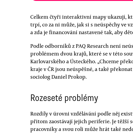
Celkem čtyři interaktivní mapy ukazují, k
trpí, co za ni může, jak si s neúspěchy ve 
a zda je financování nastavené tak, aby d
Podle odborníků z PAQ Research není neús
problémem dvou krajů, které se v této souv
Karlovarského a Ústeckého. „Chceme překo
kraje v ČR jsou neúspěšné, a také překonat
sociolog Daniel Prokop.
Rozeseté problémy
Rozdíly v úrovni vzdělávání podle něj exist
přitom zaostávají jejich periferie. Je těžší
pracovníky a svou roli může hrát také ned