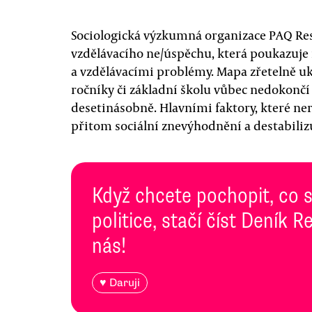
Sociologická výzkumná organizace PAQ Res
vzdělávacího ne/úspěchu, která poukazuje
a vzdělávacími problémy. Mapa zřetelně uka
ročníky či základní školu vůbec nedokončí 
desetinásobně. Hlavními faktory, které ner
přitom sociální znevýhodnění a destabiliz
Když chcete pochopit, co 
politice, stačí číst Deník
nás!
♥ Daruji