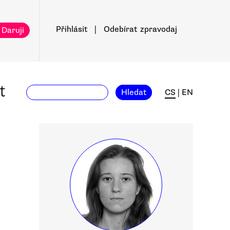
Přihlásit
|
Odebírat
zpravodaj
 Daruji
t
Hledat
CS
|
EN