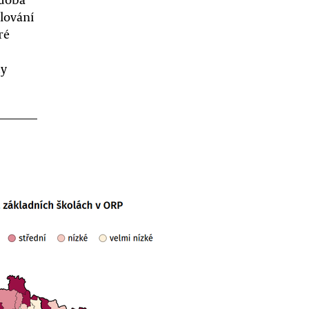
lování
ré
dy