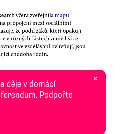
earch včera zveřejnila
mapu
 na propojení mezi sociálními
zuje, že podíl žáků, kteří opakují
se v různých částech země liší až
ovnost ve vzdělávání ovlivňují, jsou
ující chudoba rodin.
×
se děje v domácí
 Referendum. Podpořte