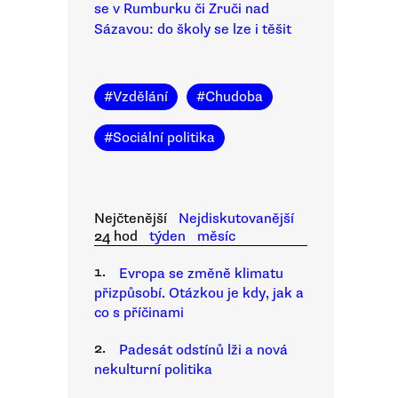
se v Rumburku či Zruči nad
Sázavou: do školy se lze i těšit
#
Vzdělání
#
Chudoba
#
Sociální politika
Nejčtenější
Nejdiskutovanější
24 hod
týden
měsíc
1.
Evropa se změně klimatu
přizpůsobí. Otázkou je kdy, jak a
co s příčinami
2.
Padesát odstínů lži a nová
nekulturní politika