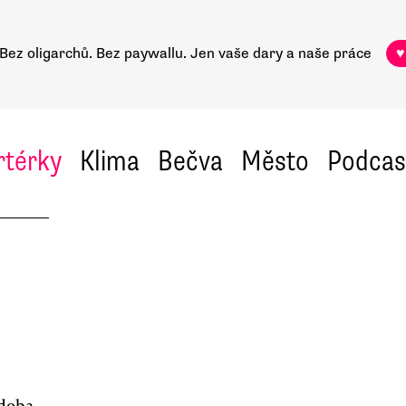
Bez oligarchů. Bez paywallu.
Jen vaše dary a naše práce
♥
rtérky
Klima
Bečva
Město
Podcas
udoba