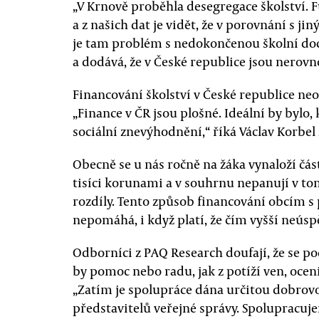
„V Krnově proběhla desegregace školství.
a z našich dat je vidět, že v porovnání s
je tam problém s nedokončenou školní doc
a dodává, že v České republice jsou nerovn
Financování školství v České republice neo
„Finance v ČR jsou plošné. Ideální by bylo,
sociální znevýhodnění,“ říká Václav Korbel
Obecně se u nás ročně na žáka vynaloží čá
tisíci korunami a v souhrnu nepanují v to
rozdíly. Tento způsob financování obcím
nepomáhá, i když platí, že čím vyšší neúspě
Odborníci z PAQ Research doufají, že se po
by pomoc nebo radu, jak z potíží ven, ocen
„Zatím je spolupráce dána určitou dobrovo
představitelů veřejné správy. Spolupracuje