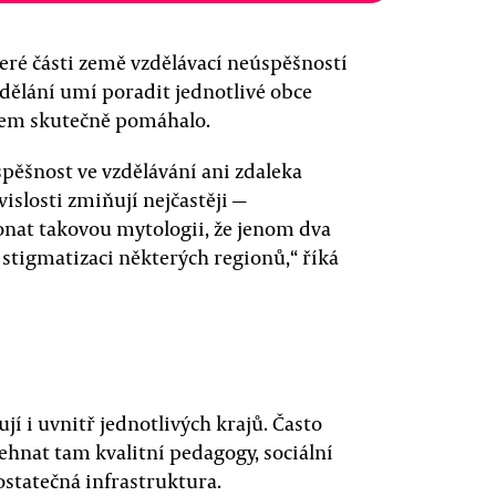
teré části země vzdělávací neúspěšností
vzdělání umí poradit jednotlivé obce
ětem skutečně pomáhalo.
pěšnost ve vzdělávání ani zdaleka
islosti zmiňují nejčastěji —
nat takovou mytologii, že jenom dva
 stigmatizaci některých regionů,“ říká
ují i uvnitř jednotlivých krajů. Často
 sehnat tam kvalitní pedagogy, sociální
ostatečná infrastruktura.