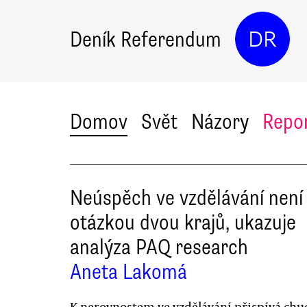
Deník Referendum
DR
Domov
Svět
Názory
Repo
Neúspěch ve vzdělávání není
otázkou dvou krajů, ukazuje
analýza PAQ research
Aneta Lakomá
K nerovnostem ve vzdělávání přispívá ch