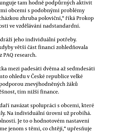
 Funguje tam hodně podpůrných aktivit
 jinými obcemi s podobnými problémy
házkou zhruba poloviční,“ říká Prokop
osti ve vzdělávání nadstandardní.
dráží jeho individuální potřeby.
 kdyby větší část financí zohledňovala
 z PAQ research.
stka mezi padesáti dvěma až sedmdesáti
mto ohledu v České republice velké
 s podporou znevýhodněných žáků
šnost, tím nižší finance.
daří navázat spolupráci s obcemi, které
ily. Na individuální úrovni už probíhá.
lností. Je to o hodnotovém nastavení
me jenom s těmi, co chtějí,“ upřesňuje