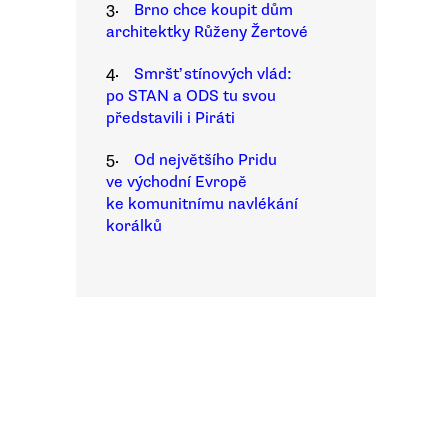
3.
Brno chce koupit dům
architektky Růženy Žertové
4.
Smršť stínových vlád:
po STAN a ODS tu svou
představili i Piráti
5.
Od největšího Pridu
ve východní Evropě
ke komunitnímu navlékání
korálků