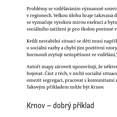
Problémy se vzděláváním významně souvisej
v regionech. Velkou úlohu hraje takzvaná d
se vyznačuje vysokou mírou exekucí a byto
sociálního zatížení je pro školou povinné ve
Kvůli nestabilní situaci se děti musí napří
o sociální vazby a chybí jim pozitivní vzor
hormonů zvyšují neúspěšnost ve vzdělání,“ 
Autoři mapy zároveň upozorňují, že někte
bojovat. Část z těch, v nichž sociální situac
omezit segregaci, pracovat s komunitami n
Takovým příkladem může být Krnov.
Krnov — dobrý příklad