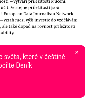
sti — vytváří příležitosti k učení,
čit, že stejné příležitosti jsou
ací European Data Journalism Network
— vztah mezi výší investic do vzdělávání
ale také dopad na rovnost příležitostí
bility.
×
e světa, které v češtině
pořte Deník