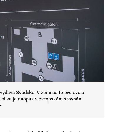
 vydává Švédsko. V zemi se to projevuje
ublika je naopak v evropském srovnání
P