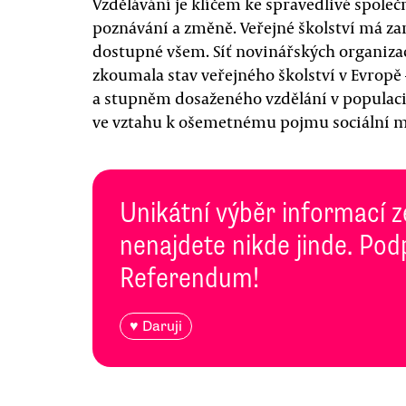
Vzdělávání je klíčem ke spravedlivé společno
poznávání a změně. Veřejné školství má zaru
dostupné všem. Síť novinářských organiz
zkoumala stav veřejného školství v Evropě 
a stupněm dosaženého vzdělání v populaci, 
ve vztahu k ošemetnému pojmu sociální mo
Unikátní výběr informací z
nenajdete nikde jinde. Pod
Referendum!
♥ Daruji