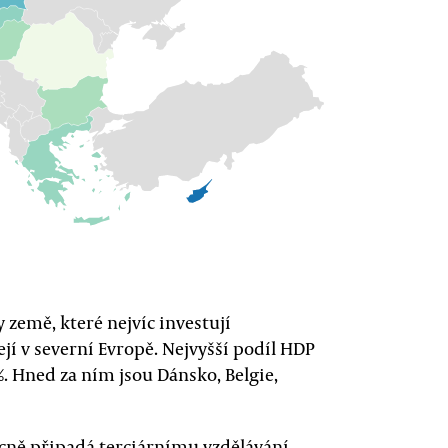
 země, které nejvíc investují
jí v severní Evropě. Nejvyšší podíl HDP
%. Hned za ním jsou Dánsko, Belgie,
cně připadá terciárnímu vzdělávání,