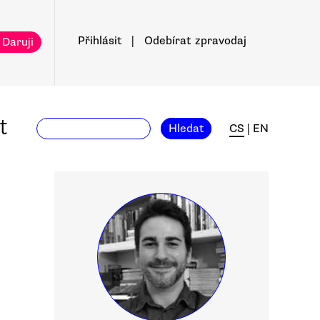
Přihlásit
|
Odebírat
zpravodaj
 Daruji
t
Hledat
CS
|
EN