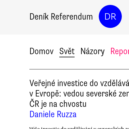
Deník Referendum
DR
Domov
Svět
Názory
Repo
Veřejné investice do vzdělává
v Evropě: vedou severské ze
ČR je na chvostu
Daniele Ruzza
Výše investic do vzdělávání v evropských 