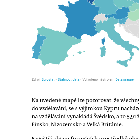
Na uvedené mapě lze pozorovat, že všechny
do vzdělávání, se s výjimkou Kypru nacháze
na vzdělávání vynakládá Švédsko, a to 5,91 
Finsko, Nizozemsko a Velká Británie.
Největší objem finančních prostředků obe