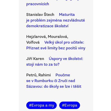
pracovnících
Stanislav Štech
Maturita
je problém zejména nezvládnuté
demokratizace školství
Hejzlarová, Mouralová,
Volfová
Velký úkol pro učitele:
Přiznat své limity bez pocitů viny
Jiří Karen
Úspory ve školství:
stojí nám to za to?
Petrů, Rahimi
Poučme
se v Rumburku či Zruči nad
Sázavou: do školy se lze i těšit
#
Evropa a my
#
Evropa