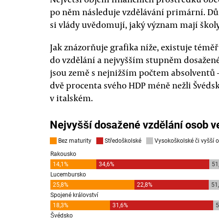
po něm následuje vzdělávání primární. Důr
si vlády uvědomují, jaký význam mají škol
Jak znázorňuje grafika níže, existuje témě
do vzdělání a nejvyšším stupněm dosaženéh
jsou země s nejnižším počtem absolventů —
dvě procenta svého HDP méně nežli Švédsko:
v italském.