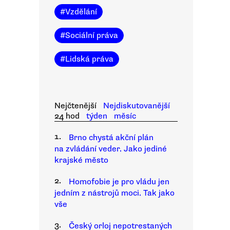
#
Vzdělání
#
Sociální práva
#
Lidská práva
Nejčtenější
Nejdiskutovanější
24 hod
týden
měsíc
1.
Brno chystá akční plán
na zvládání veder. Jako jediné
krajské město
2.
Homofobie je pro vládu jen
jedním z nástrojů moci. Tak jako
vše
3.
Český orloj nepotrestaných