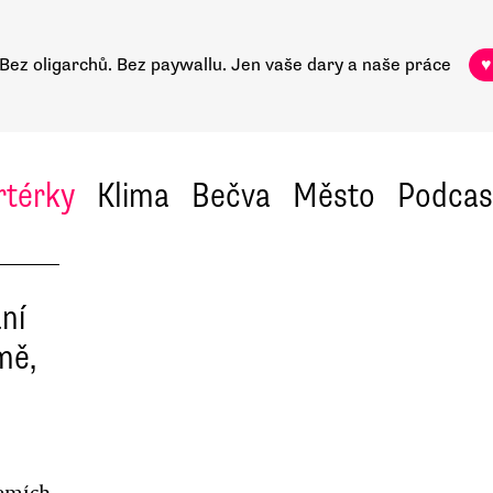
Bez oligarchů. Bez paywallu.
Jen vaše dary a naše práce
♥
rtérky
Klima
Bečva
Město
Podcas
ní
mě,
zemích