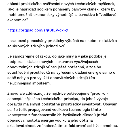
oblasti praktického ověřování nových technických myšlenek,
jako je například sodíkem poháněný palivový článek, který by
mohl umožnit ekonomicky výhodnější alternativu k "vodíkové
ekonomice"
https://orgpad.com/s/5BfLP-cxj-7
paradoxně ponechány prakticky výlučně na osobní iniciativě a
soukromých zdrojích jednotlivců.
Je samozřejmě otázkou, do jaké míry a v jaké podobě je
podpora instalace nových elektráren využívajácách
obnovitelných zdrojů vůbec ještě potřebná, a zda by
soustředění prostředků na vyřešení ukládání energie samo o
sobě nebylo pro využití obnovitelných zdrojů tím
nejúčinnějším impulsem.
Znovu ale zdůrazńuji, že nejdříve potřebujeme "proof-of-
concept" nějakého technického principu, do jehož vývoje
opravdu má smysl podstatné prostředky investovat. Obávám
se, že tolik propagované vodíkové technologie tímto
konceptem z fundamentálních fyzikálních důvodů (nízká
objemová hustota energie vodíku a jeho obtížná
skladovatelnost způsobená tímto faktorem) asi být nemohou,