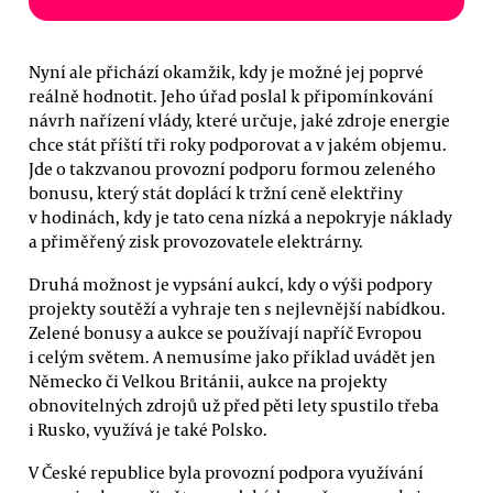
Nyní ale přichází okamžik, kdy je možné jej poprvé
reálně hodnotit. Jeho úřad poslal k připomínkování
návrh nařízení vlády, které určuje, jaké zdroje energie
chce stát příští tři roky podporovat a v jakém objemu.
Jde o takzvanou provozní podporu formou zeleného
bonusu, který stát doplácí k tržní ceně elektřiny
v hodinách, kdy je tato cena nízká a nepokryje náklady
a přiměřený zisk provozovatele elektrárny.
Druhá možnost je vypsání aukcí, kdy o výši podpory
projekty soutěží a vyhraje ten s nejlevnější nabídkou.
Zelené bonusy a aukce se používají napříč Evropou
i celým světem. A nemusíme jako příklad uvádět jen
Německo či Velkou Británii, aukce na projekty
obnovitelných zdrojů už před pěti lety spustilo třeba
i Rusko, využívá je také Polsko.
V České republice byla provozní podpora využívání