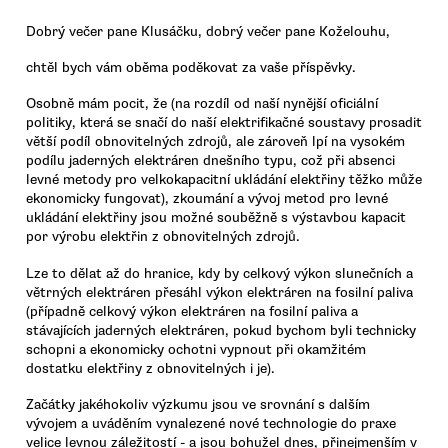
Dobrý večer pane Klusáčku, dobrý večer pane Koželouhu,
chtěl bych vám oběma poděkovat za vaše příspěvky.
Osobně mám pocit, že (na rozdíl od naší nynější oficiální
politiky, která se snačí do naší elektrifikačné soustavy prosadit
větší podíl obnovitelných zdrojů, ale zároveň lpí na vysokém
podílu jaderných elektráren dnešního typu, což při absenci
levné metody pro velkokapacitní ukládání elektřiny těžko může
ekonomicky fungovat), zkoumání a vývoj metod pro levné
ukládání elektřiny jsou možné souběžně s výstavbou kapacit
por výrobu elektřin z obnovitelných zdrojů.
Lze to dělat až do hranice, kdy by celkový výkon slunečních a
větrných elektráren přesáhl výkon elektráren na fosilní paliva
(případně celkový výkon elektráren na fosilní paliva a
stávajících jaderných elektráren, pokud bychom byli technicky
schopni a ekonomicky ochotni vypnout při okamžitém
dostatku elektřiny z obnovitelných i je).
Začátky jakéhokoliv výzkumu jsou ve srovnání s dalším
vývojem a uváděním vynalezené nové technologie do praxe
velice levnou záležitostí - a jsou bohužel dnes, přinejmenším v