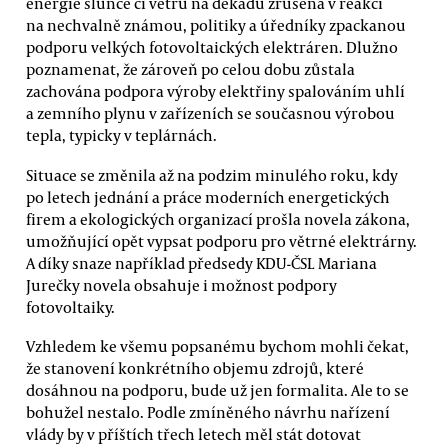
energie slunce či větru na dekádu zrušena v reakci
na nechvalně známou, politiky a úředníky zpackanou
podporu velkých fotovoltaických elektráren. Dlužno
poznamenat, že zároveň po celou dobu zůstala
zachována podpora výroby elektřiny spalováním uhlí
a zemního plynu v zařízeních se současnou výrobou
tepla, typicky v teplárnách.
Situace se změnila až na podzim minulého roku, kdy
po letech jednání a práce moderních energetických
firem a ekologických organizací prošla novela zákona,
umožňující opět vypsat podporu pro větrné elektrárny.
A díky snaze například předsedy KDU-ČSL Mariana
Jurečky novela obsahuje i možnost podpory
fotovoltaiky.
Vzhledem ke všemu popsanému bychom mohli čekat,
že stanovení konkrétního objemu zdrojů, které
dosáhnou na podporu, bude už jen formalita. Ale to se
bohužel nestalo. Podle zmíněného návrhu nařízení
vlády by v příštích třech letech měl stát dotovat