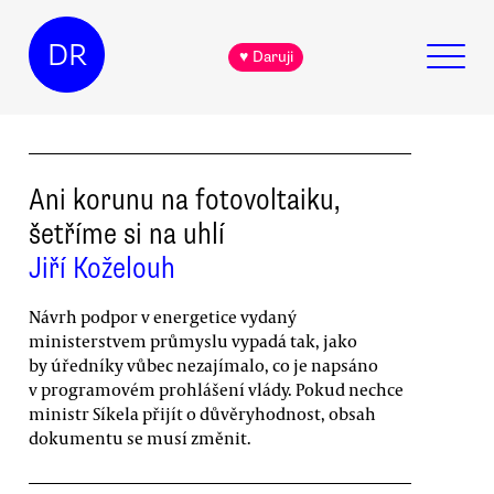
DR
♥ Daruji
Ani korunu na fotovoltaiku,
šetříme si na uhlí
Jiří Koželouh
Návrh podpor v energetice vydaný
ministerstvem průmyslu vypadá tak, jako
by úředníky vůbec nezajímalo, co je napsáno
v programovém prohlášení vlády. Pokud nechce
ministr Síkela přijít o důvěryhodnost, obsah
dokumentu se musí změnit.