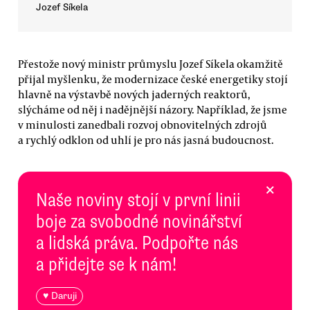
Jozef Síkela
Přestože nový ministr průmyslu Jozef Síkela okamžitě
přijal myšlenku, že modernizace české energetiky stojí
hlavně na výstavbě nových jaderných reaktorů,
slýcháme od něj i nadějnější názory. Například, že jsme
v minulosti zanedbali rozvoj obnovitelných zdrojů
a rychlý odklon od uhlí je pro nás jasná budoucnost.
×
Naše noviny stojí v první linii
boje za svobodné novinářství
a lidská práva. Podpořte nás
a přidejte se k nám!
♥ Daruji