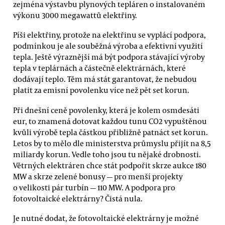
zejména výstavbu plynových tepláren o instalovaném
výkonu 3000 megawattů elektřiny.
Píši elektřiny, protože na elektřinu se vyplácí podpora,
podmínkou je ale souběžná výroba a efektivní využití
tepla. Ještě výraznější má být podpora stávající výroby
tepla v teplárnách a částečně elektrárnách, které
dodávají teplo. Těm má stát garantovat, že nebudou
platit za emisní povolenku více než pět set korun.
Při dnešní ceně povolenky, která je kolem osmdesáti
eur, to znamená dotovat každou tunu CO2 vypuštěnou
kvůli výrobě tepla částkou přibližně patnáct set korun.
Letos by to mělo dle ministerstva průmyslu přijít na 8,5
miliardy korun. Vedle toho jsou tu nějaké drobnosti.
Větrných elektráren chce stát podpořit skrze aukce 180
MW a skrze zelené bonusy — pro menší projekty
o velikosti pár turbín — 110 MW. A podpora pro
fotovoltaické elektrárny? Čistá nula.
Je nutné dodat, že fotovoltaické elektrárny je možné