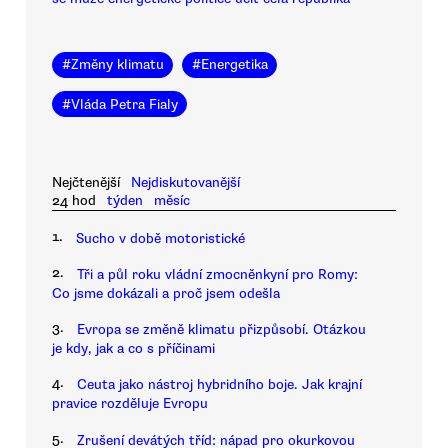
#
Změny klimatu
#
Energetika
#
Vláda Petra Fialy
Nejčtenější
Nejdiskutovanější
24 hod
týden
měsíc
1.
Sucho v době motoristické
2.
Tři a půl roku vládní zmocněnkyní pro Romy:
Co jsme dokázali a proč jsem odešla
3.
Evropa se změně klimatu přizpůsobí. Otázkou
je kdy, jak a co s příčinami
4.
Ceuta jako nástroj hybridního boje. Jak krajní
pravice rozděluje Evropu
5.
Zrušení devátých tříd: nápad pro okurkovou