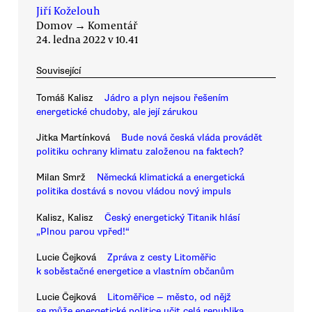
Jiří Koželouh
Domov
→
Komentář
24. ledna 2022 v 10.41
Související
Tomáš Kalisz
Jádro a plyn nejsou řešením
energetické chudoby, ale její zárukou
Jitka Martínková
Bude nová česká vláda provádět
politiku ochrany klimatu založenou na faktech?
Milan Smrž
Německá klimatická a energetická
politika dostává s novou vládou nový impuls
Kalisz, Kalisz
Český energetický Titanik hlásí
„Plnou parou vpřed!“
Lucie Čejková
Zpráva z cesty Litoměřic
k soběstačné energetice a vlastním občanům
Lucie Čejková
Litoměřice — město, od nějž
se může energetické politice učit celá republika