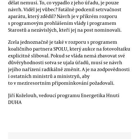
dělat nemusí. To, co vypadlo z jeho úřadu, je pouze
návrh. Viděl jej vůbec? Fatálně podcenil setrvačnost
aparátu, který zdědil? Návrh je v příkrém rozporu
s programovým prohlášením vlády i programem
Starostů a nezávislých, kteří jej na post nominovali.
Zcela jednoznačně je také v rozporu s programem
koaličního partnera SPOLU, který aukce na fotovoltaiku
explicitně sliboval. Pokud se vláda nemá zbavovat své
důvěryhodnosti sotva se ujala úřadů, musí se návrh
jejího nařízení radikálně změnit. A je na zodpovědnosti
i ostatních ministrů a ministryň, aby
to v meziresortním připomínkování požadovali.
Jiří Koželouh, vedoucí programu Energetika Hnutí
DUHA