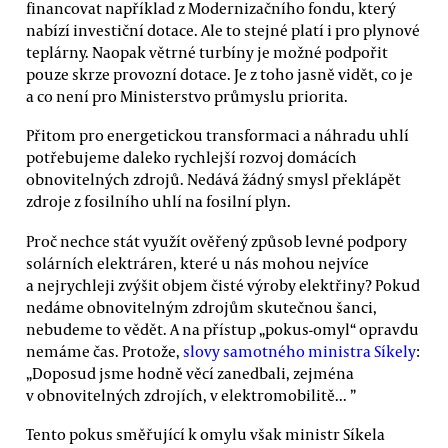
financovat například z Modernizačního fondu, který
nabízí investiční dotace. Ale to stejné platí i pro plynové
teplárny. Naopak větrné turbíny je možné podpořit
pouze skrze provozní dotace. Je z toho jasně vidět, co je
a co není pro Ministerstvo průmyslu priorita.
Přitom pro energetickou transformaci a náhradu uhlí
potřebujeme daleko rychlejší rozvoj domácích
obnovitelných zdrojů. Nedává žádný smysl překlápět
zdroje z fosilního uhlí na fosilní plyn.
Proč nechce stát využít ověřený způsob levné podpory
solárních elektráren, které u nás mohou nejvíce
a nejrychleji zvýšit objem čisté výroby elektřiny? Pokud
nedáme obnovitelným zdrojům skutečnou šanci,
nebudeme to vědět. A na přístup „pokus-omyl“ opravdu
nemáme čas. Protože,
slovy samotného ministra Síkely
:
„Doposud jsme hodně věcí zanedbali, zejména
v obnovitelných zdrojích, v elektromobilitě... ”
Tento pokus směřující k omylu však ministr Síkela