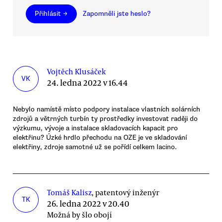
Přihlásit →
Zapomněli jste heslo?
Vojtěch Klusáček
VK
24. ledna 2022 v 16.44
Nebylo namístě místo podpory instalace vlastních solárních
zdrojů a větrných turbín ty prostředky investovat raději do
výzkumu, vývoje a instalace skladovacích kapacit pro
elektřinu? Úzké hrdlo přechodu na OZE je ve skladování
elektřiny, zdroje samotné už se pořídí celkem lacino.
Tomáš Kalisz
, patentový inženýr
TK
26. ledna 2022 v 20.40
Možná by šlo obojí