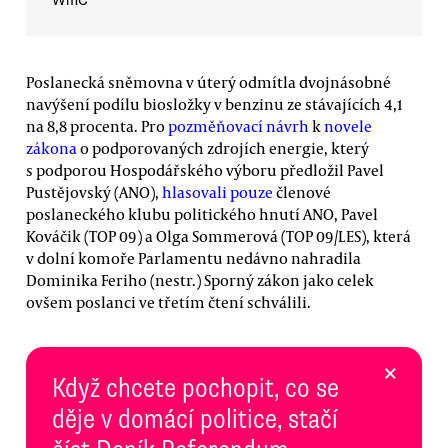
WmC
Poslanecká sněmovna v úterý odmítla dvojnásobné
navýšení podílu biosložky v benzinu ze stávajících 4,1
na 8,8 procenta. Pro
pozměňovací návrh
k
novele
zákona
o podporovaných zdrojích energie, který
s podporou Hospodářského výboru předložil Pavel
Pustějovský (ANO),
hlasovali pouze
členové
poslaneckého klubu politického hnutí ANO, Pavel
Kováčik (TOP 09) a Olga Sommerová (TOP 09/LES), která
v dolní komoře Parlamentu nedávno nahradila
Dominika Feriho (nestr.) Sporný zákon jako celek
ovšem poslanci ve třetím čtení schválili.
×
Když chcete pochopit, co se
děje v domácí politice, stačí