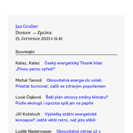
Jan Gruber
Domov
→
Zpráva
15. července 2021 v 11.41
Související
Kalisz, Kalisz
Český energetický Titanik hlásí
„Plnou parou vpřed!“
Michal Tancoš
Obnovitelná energie do voleb:
Přestat burcovat, začít se zdravým populismem
Lucie Čejková
Řeší plán obnovy změny klimatu?
Podle ekologů i opozice spíš jen na papíře
Jiří Koželouh
Výsledky státní energetické
koncepce? Ještě větší retro, než jste slíbili
Luděk Niedermayer
Obnovitelné zdroje už v