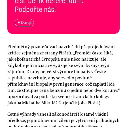
číst Deník Referendum.
Podpořte nás!
♥ Daruji
Předmětný pozměňovací návrh čelil při projednávání
kritice zejména ze strany Pirátů. „Premiér často říká,
jak ekofanatická Evropská unie něco nařizuje, ale
kdykoliv její iniciativy využije ke svým byznysovým
zájmům. Druhý největší výrobce biopaliv v České
republice navrhuje, aby se zvedlo povinné
přimíchávání biopaliv první generace, což zaplatí lidé
tím, že stoupne cena benzínu o jednu nebo dvě koruny,“
upozorňoval za potlesku svého stranického kolegy
Jakuba Michálka Mikuláš Ferjenčík (oba Piráti).
Četné výhrady vznesli zákonodárci i k samé vládní
předloze, jejímž hlavním cílem je vytvoření příhodných
podmínek pro rozvoj zelené energetiky. Novela