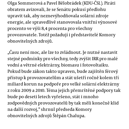
Olga Sommerová a Pavel Bělobrádek (KDU-ČSL). Piráti
obratem avizovali, že se Senátu pokusí předlohu
upravit tak, aby neznevýhodňovala solární zdroje
energie, ale spravedlivě stanovovala vnitřní výnosové
procento ve výši 8,4 procenta pro všechny
provozovatele. Totéž požadují i představitelé Komory
obnovitelných zdrojů.
„Času není moc, ale lze to zvládnout. Je nutné nastavit
stejné podmínky pro všechny, tedy zvýšit IRR pro malé
vodní a větrné elektrárny, biomasu i fotovoltaiku.
Pokud bude zákon takto upraven, bude zajištěn férový
přístup k provozovatelům a stát ušetří ročně kolem tří
miliard korun na podpoře pro velké solární elektrárny
z roku 2009 a 2010. Téma jejich přemrštěné podpory tak
bude po deseti letech vyřešeno, stát i mnoho
zodpovědných provozovatelů by tak měli konečně klid
na další rozvoj,” shrnul předseda Komory
obnovitelných zdrojů Štěpán Chalupa.