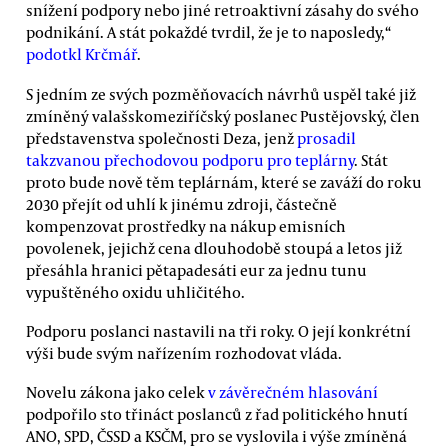
snížení podpory nebo jiné retroaktivní zásahy do svého
podnikání. A stát pokaždé tvrdil, že je to naposledy,“
podotkl Krčmář
.
S jedním ze svých pozměňovacích návrhů uspěl také již
zmíněný valašskomeziříčský poslanec Pustějovský, člen
představenstva společnosti Deza, jenž
prosadil
takzvanou přechodovou podporu pro teplárny
. Stát
proto bude nově těm teplárnám, které se zaváží do roku
2030 přejít od uhlí k jinému zdroji, částečně
kompenzovat prostředky na nákup emisních
povolenek, jejichž cena dlouhodobě stoupá a letos již
přesáhla hranici pětapadesáti eur za jednu tunu
vypuštěného oxidu uhličitého.
Podporu poslanci nastavili na tři roky. O její konkrétní
výši bude svým nařízením rozhodovat vláda.
Novelu zákona jako celek
v závěrečném hlasování
podpořilo sto třináct poslanců z řad politického hnutí
ANO, SPD, ČSSD a KSČM, pro se vyslovila i výše zmíněná