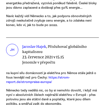
energetika předražená, vyznívá poněkud falešně. České bloky
jsou dávno zaplacené a dodávají přes 50% energie...
Navíc každý vidí Německo a to, jak podpora obnovitelných
zdrojů neskutečně zvyšuje cenu energie, a to zdaleka není
konec, kdo ví, jak to bude po 2022.
Jaroslav Hajek
, Přisluhovač globálního
JH
kapitalismu
23. července 2021 v 15.15
Jenomže v přepočtu
na kupní sílu domácností je elektřina pro Němce stále ještě o
fous levnější než pro Čechy:
https://strom-
report.de/strompreise-europa/
Německo tedy nedělá nic, co by si nemohlo dovolit, i když má
nyní v absolutních číslech nejdražší elektřinu v Evropě - přes
polovinu jsou ale státní daně a poplatky, které jsou dílem
politiky, a směřují zpět do ekonomiky.