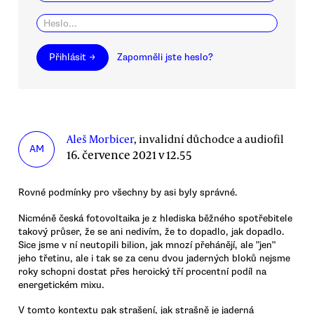
Přihlásit →
Zapomněli jste heslo?
Aleš Morbicer
, invalidní důchodce a audiofil
AM
16. července 2021 v 12.55
Rovné podmínky pro všechny by asi byly správné.
Nicméně česká fotovoltaika je z hlediska běžného spotřebitele
takový průser, že se ani nedivím, že to dopadlo, jak dopadlo.
Sice jsme v ní neutopili bilion, jak mnozí přehánějí, ale "jen"
jeho třetinu, ale i tak se za cenu dvou jaderných bloků nejsme
roky schopni dostat přes heroický tří procentní podíl na
energetickém mixu.
V tomto kontextu pak strašení, jak strašně je jaderná