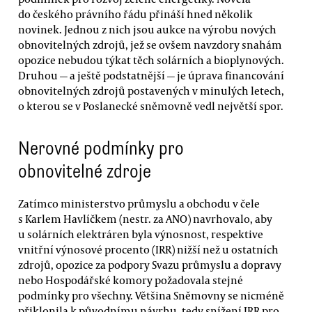
do českého právního řádu přináší hned několik
novinek. Jednou z nich jsou aukce na výrobu nových
obnovitelných zdrojů, jež se ovšem navzdory snahám
opozice nebudou týkat těch solárních a bioplynových.
Druhou — a ještě podstatnější — je úprava financování
obnovitelných zdrojů postavených v minulých letech,
o kterou se v Poslanecké sněmovně vedl největší spor.
Nerovné podmínky pro
obnovitelné zdroje
Zatímco ministerstvo průmyslu a obchodu v čele
s Karlem Havlíčkem (nestr. za ANO) navrhovalo, aby
u solárních elektráren byla výnosnost, respektive
vnitřní výnosové procento (IRR) nižší než u ostatních
zdrojů, opozice za podpory Svazu průmyslu a dopravy
nebo Hospodářské komory požadovala stejné
podmínky pro všechny. Většina Sněmovny se nicméně
přiklonila k původnímu návrhu, tedy snížení IRR pro