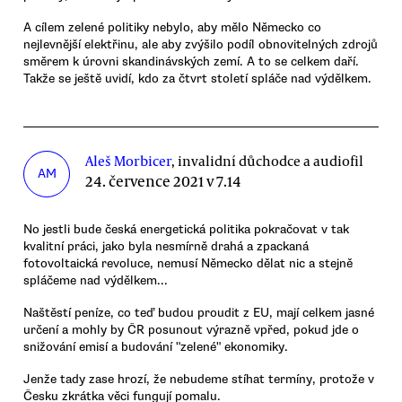
A cílem zelené politiky nebylo, aby mělo Německo co
nejlevnější elektřinu, ale aby zvýšilo podíl obnovitelných zdrojů
směrem k úrovni skandinávských zemí. A to se celkem daří.
Takže se ještě uvidí, kdo za čtvrt století spláče nad výdělkem.
Aleš Morbicer
, invalidní důchodce a audiofil
AM
24. července 2021 v 7.14
No jestli bude česká energetická politika pokračovat v tak
kvalitní práci, jako byla nesmírně drahá a zpackaná
fotovoltaická revoluce, nemusí Německo dělat nic a stejně
spláčeme nad výdělkem...
Naštěstí peníze, co teď budou proudit z EU, mají celkem jasné
určení a mohly by ČR posunout výrazně vpřed, pokud jde o
snižování emisí a budování "zelené" ekonomiky.
Jenže tady zase hrozí, že nebudeme stíhat termíny, protože v
Česku zkrátka věci fungují pomalu.