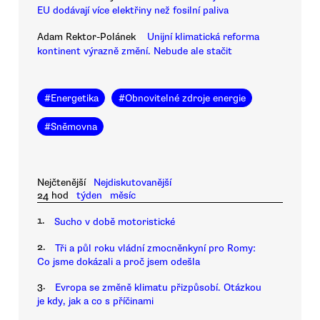
EU dodávají více elektřiny než fosilní paliva
Adam Rektor-Polánek
Unijní klimatická reforma
kontinent výrazně změní. Nebude ale stačit
#
Energetika
#
Obnovitelné zdroje energie
#
Sněmovna
Nejčtenější
Nejdiskutovanější
24 hod
týden
měsíc
1.
Sucho v době motoristické
2.
Tři a půl roku vládní zmocněnkyní pro Romy:
Co jsme dokázali a proč jsem odešla
3.
Evropa se změně klimatu přizpůsobí. Otázkou
je kdy, jak a co s příčinami