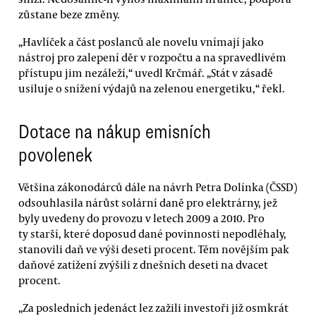
zůstane beze změny.
„Havlíček a část poslanců ale novelu vnímají jako
nástroj pro zalepení děr v rozpočtu a na spravedlivém
přístupu jim nezáleží,“ uvedl Krčmář. „Stát v zásadě
usiluje o snížení výdajů na zelenou energetiku,“ řekl.
Dotace na nákup emisních
povolenek
Většina zákonodárců dále na návrh Petra Dolínka (ČSSD)
odsouhlasila nárůst solární daně pro elektrárny, jež
byly uvedeny do provozu v letech 2009 a 2010. Pro
ty starší, které doposud dané povinnosti nepodléhaly,
stanovili daň ve výši deseti procent. Těm novějším pak
daňové zatížení zvýšili z dnešních deseti na dvacet
procent.
„Za posledních jedenáct lez zažili investoři již osmkrát