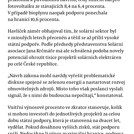
fotovoltaiku ze stávajících 8,4 na 6,4 procenta.
V případě bioplynu naopak podporu ponechala
na hranici 10,6 procenta.
Havlíček záměr obhajoval tím, že solární sektor byl
v minulých letech přeceněn a těšil se až příliš vysoké
státní podpoře. Podle předsedy představenstva Solární
asociace Jana Krčmáře má ale schválená podoba novely
potenciál ohrozit tisíce projektů solárních elektráren
po celé České republice.
„Návrh zákona mohl navždy vyřešit problematické
diskuse spojené se zelenou energií a nastartovat rozvoj
obnovitelných zdrojů. Místo toho však poslanci vyslali
signál, že s nimi do budoucna nepočítají,“ konstatoval.
Vnitřní výnosové procento ve zkratce stanovuje, kolik
si mohou investoři do jednotlivých projektů za celou
dobu státní podpory, která je stanovená na dvacet let,
vydělat. Pokud dosáhnou vyšších zisků, stát podporu
sníží. Nedosáhne-li výnos maximální hranice, podpora