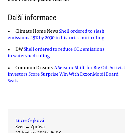
Další informace
Climate Home News
Shell ordered to slash
emissions 45% by 2030 in historic court ruling
DW
Shell ordered to reduce CO2 emissions
in watershed ruling
Common Dreams
'A Seismic Shift' for Big Oil: Activist
Investors Score Surprise Win With ExxonMobil Board
Seats
Lucie Čejková
Svět
→
Zpráva
27. května 2021 v 16.08