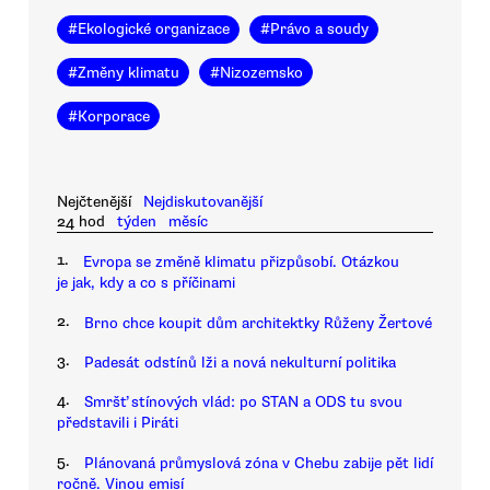
#
Ekologické organizace
#
Právo a soudy
#
Změny klimatu
#
Nizozemsko
#
Korporace
Nejčtenější
Nejdiskutovanější
24 hod
týden
měsíc
1.
Evropa se změně klimatu přizpůsobí. Otázkou
je jak, kdy a co s příčinami
2.
Brno chce koupit dům architektky Růženy Žertové
3.
Padesát odstínů lži a nová nekulturní politika
4.
Smršť stínových vlád: po STAN a ODS tu svou
představili i Piráti
5.
Plánovaná průmyslová zóna v Chebu zabije pět lidí
ročně. Vinou emisí