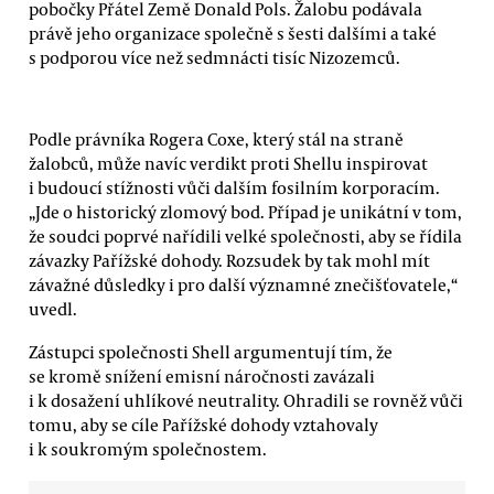
pobočky Přátel Země Donald Pols. Žalobu podávala
právě jeho organizace společně s šesti dalšími a také
s podporou více než sedmnácti tisíc Nizozemců.
Podle právníka Rogera Coxe, který stál na straně
žalobců, může navíc verdikt proti Shellu inspirovat
i budoucí stížnosti vůči dalším fosilním korporacím.
„Jde o historický zlomový bod. Případ je unikátní v tom,
že soudci poprvé nařídili velké společnosti, aby se řídila
závazky Pařížské dohody. Rozsudek by tak mohl mít
závažné důsledky i pro další významné znečišťovatele,“
uvedl.
Zástupci společnosti Shell argumentují tím, že
se kromě snížení emisní náročnosti zavázali
i k dosažení uhlíkové neutrality. Ohradili se rovněž vůči
tomu, aby se cíle Pařížské dohody vztahovaly
i k soukromým společnostem.