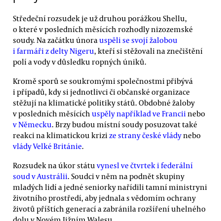
Středeční rozsudek je už druhou porážkou Shellu,
o které v posledních měsících rozhodly nizozemské
soudy. Na začátku února
uspěli se svojí žalobou
i farmáři z delty Nigeru
, kteří si stěžovali na znečištění
polí a vody v důsledku ropných úniků.
Kromě sporů se soukromými společnostmi přibývá
i případů, kdy si jednotlivci či občanské organizace
stěžují na klimatické politiky států. Obdobné žaloby
v posledních měsících
uspěly například ve Francii
nebo
v Německu
. Brzy budou místní soudy posuzovat také
reakci na klimatickou krizi
ze strany české vlády
nebo
vlády Velké Británie
.
Rozsudek na úkor státu
vynesl ve čtvrtek i federální
soud v Austrálii
. Soudci v něm na podnět skupiny
mladých lidí a jedné seniorky nařídili tamní ministryni
životního prostředí, aby jednala s vědomím ochrany
životů příštích generací a zabránila rozšíření uhelného
dolu v Novém Jižním Walesu.