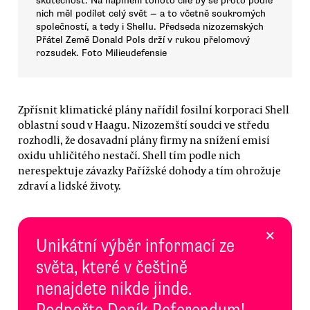
skutečnost. Na naplnění tohoto cíle by se proto podle
nich měl podílet celý svět — a to včetně soukromých
společností, a tedy i Shellu. Předseda nizozemských
Přátel Země Donald Pols drží v rukou přelomový
rozsudek. Foto Milieudefensie
Zpřísnit klimatické plány nařídil fosilní korporaci Shell
oblastní soud v Haagu. Nizozemští soudci ve středu
rozhodli, že dosavadní plány firmy na snížení emisí
oxidu uhličitého nestačí. Shell tím podle nich
nerespektuje závazky Pařížské dohody a tím ohrožuje
zdraví a lidské životy.
×
Unikátní výběr informací ze
světa, které v češtině
nenajdete nikde jinde.
Podpořte Deník Referendum!