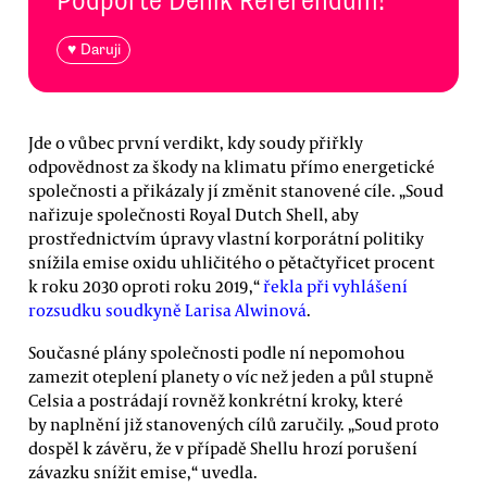
♥ Daruji
Jde o vůbec první verdikt, kdy soudy přiřkly
odpovědnost za škody na klimatu přímo energetické
společnosti a přikázaly jí změnit stanovené cíle. „Soud
nařizuje společnosti Royal Dutch Shell, aby
prostřednictvím úpravy vlastní korporátní politiky
snížila emise oxidu uhličitého o pětačtyřicet procent
k roku 2030 oproti roku 2019,“
řekla při vyhlášení
rozsudku soudkyně Larisa Alwinová
.
Současné plány společnosti podle ní nepomohou
zamezit oteplení planety o víc než jeden a půl stupně
Celsia a postrádají rovněž konkrétní kroky, které
by naplnění již stanovených cílů zaručily. „Soud proto
dospěl k závěru, že v případě Shellu hrozí porušení
závazku snížit emise,“ uvedla.