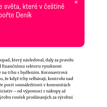
×
e světa, které v češtině
pořte Deník
opad, který následoval, daly za pravdu
l finančnímu sektoru vymknout
ny na trhu s bydlením. Koronavirová
o, že když trhy selhávají, kontrolu nad
že pocit sounáležitosti v komunitách
iciativ — od výpomoci s nákupy až
 výrobu roušek prodávaných za výrobní