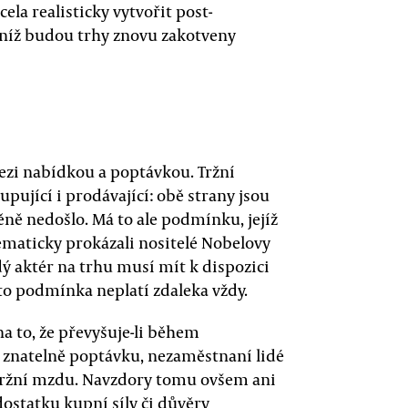
la realisticky vytvořit post-
níž budou trhy znovu zakotveny
zi nabídkou a poptávkou. Tržní
ující i prodávající: obě strany jsou
ěně nedošlo. Má to ale podmínku, jejíž
tematicky prokázali nositelé Nobelovy
ý aktér na trhu musí mít k dispozici
ato podmínka neplatí zdaleka vždy.
 to, že převyšuje-li během
 znatelně poptávku, nezaměstnaní lidé
tržní mzdu. Navzdory tomu ovšem ani
ostatku kupní síly či důvěry