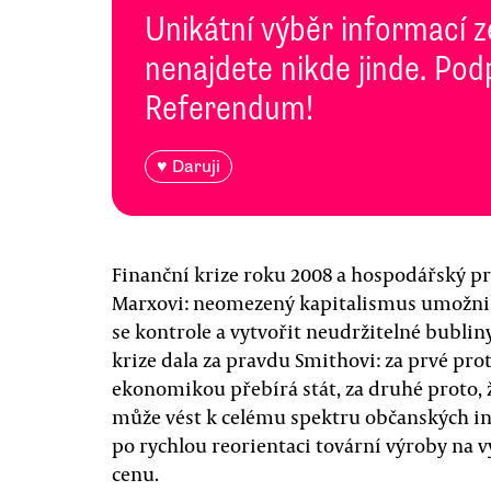
Unikátní výběr informací z
nenajdete nikde jinde. Pod
Referendum!
♥ Daruji
Finanční krize roku 2008 a hospodářský pr
Marxovi: neomezený kapitalismus umožni
se kontrole a vytvořit neudržitelné bubli
krize dala za pravdu Smithovi: za prvé prot
ekonomikou přebírá stát, za druhé proto, 
může vést k celému spektru občanských in
po rychlou reorientaci tovární výroby na
cenu.