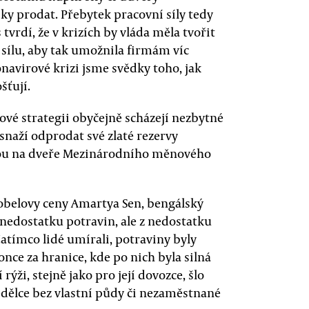
y prodat. Přebytek pracovní síly tedy
tvrdí, že v krizích by vláda měla tvořit
 sílu, aby tak umožnila firmám víc
navirové krizi jsme svědky toho, jak
šťují.
kové strategii obyčejně scházejí nezbytné
 snaží odprodat své zlaté rezervy
lučou na dveře Mezinárodního měnového
Nobelovy ceny Amartya Sen, bengálský
z nedostatku potravin, ale z nedostatku
atímco lidé umírali, potraviny byly
once za hranice, kde po nich byla silná
ýži, stejně jako pro její dovozce, šlo
dělce bez vlastní půdy či nezaměstnané