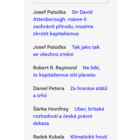
Josef Patočka
Sir David
Attenborough: máme-li
zachránit přírodu, musíme
zkrotit kapitalismus
Josef Patočka
Tak jako tak
se všechno změní
Robert R. Raymond
Ne lidé,
to kapitalismus ničí planetu
Daniel Petera
Za hranice států
a trhů
Šárka Homfray
Uber, britské
rozhodnutí a česká právní
debata
Radek Kubala
Klimatické hnutí