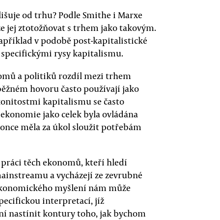
dlišuje od trhu? Podle Smithe i Marxe
e jej ztotožňovat s trhem jako takovým.
 například v podobě post-kapitalistické
specifickými rysy kapitalismu.
omů a politiků rozdíl mezi trhem
ěžném hovoru často používají jako
konitostmi kapitalismu se často
 ekonomie jako celek byla ovládána
konce měla za úkol sloužit potřebám
práci těch ekonomů, kteří hledí
ainstreamu a vycházejí ze zevrubné
ie ekonomického myšlení nám může
ecifickou interpretací, jíž
ní nastínit kontury toho, jak bychom