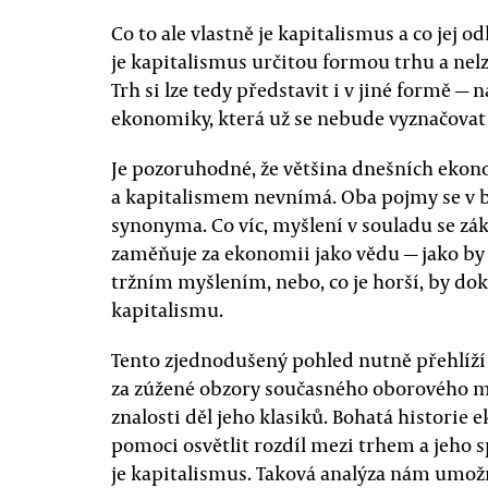
Co to ale vlastně je kapitalismus a co jej o
je kapitalismus určitou formou trhu a nelz
Trh si lze tedy představit i v jiné formě —
ekonomiky, která už se nebude vyznačovat 
Je pozoruhodné, že většina dnešních ekon
a kapitalismem nevnímá. Oba pojmy se v b
synonyma. Co víc, myšlení v souladu se zá
zaměňuje za ekonomii jako vědu — jako by
tržním myšlením, nebo, co je horší, by do
kapitalismu.
Tento zjednodušený pohled nutně přehlíží 
za zúžené obzory současného oborového m
znalosti děl jeho klasiků. Bohatá histor
pomoci osvětlit rozdíl mezi trhem a jeho sp
je kapitalismus. Taková analýza nám umož