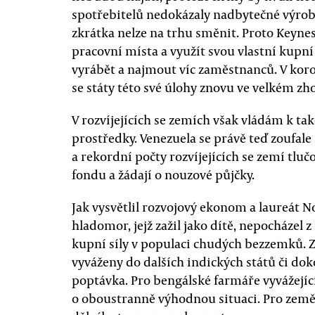
spotřebitelů nedokázaly nadbytečné výrobk
zkrátka nelze na trhu směnit. Proto Keynes 
pracovní místa a využít svou vlastní kupní
vyrábět a najmout víc zaměstnanců. V koro
se státy této své úlohy znovu ve velkém zho
V rozvíjejících se zemích však vládám k ta
prostředky. Venezuela se právě teď zoufale
a rekordní počty rozvíjejících se zemí t
fondu a žádají o nouzové půjčky.
Jak vysvětlil rozvojový ekonom a laureát 
hladomor, jejž zažil jako dítě, nepocházel 
kupní síly v populaci chudých bezzemků. Z
vyváženy do dalších indických států či dok
poptávka. Pro bengálské farmáře vyvážející r
o oboustranně výhodnou situaci. Pro země