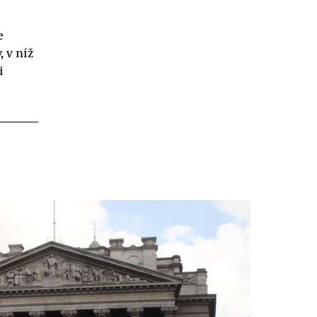
e
 v níž
i