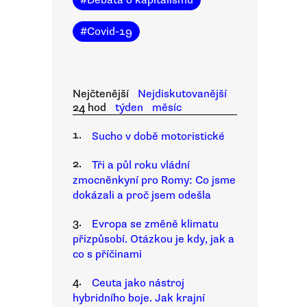
#
Debata o kapitalismu
#
Covid-19
Nejčtenější
Nejdiskutovanější
24 hod
týden
měsíc
1.
Sucho v době motoristické
2.
Tři a půl roku vládní
zmocněnkyní pro Romy: Co jsme
dokázali a proč jsem odešla
3.
Evropa se změně klimatu
přizpůsobí. Otázkou je kdy, jak a
co s příčinami
4.
Ceuta jako nástroj
hybridního boje. Jak krajní