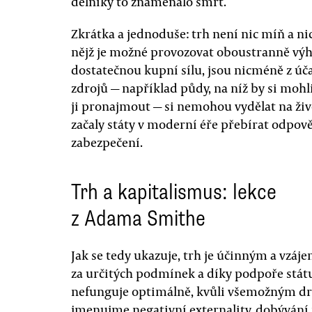
dělníky to znamenalo smrt.
Zkrátka a jednoduše: trh není nic míň a n
nějž je možné provozovat oboustranně výh
dostatečnou kupní sílu, jsou nicméně z úča
zdrojů — například půdy, na níž by si mohl
ji pronajmout — si nemohou vydělat na živo
začaly státy v moderní éře přebírat odpově
zabezpečení.
Trh a kapitalismus: lekce
z Adama Smithe
Jak se tedy ukazuje, trh je účinným a v
za určitých podmínek a díky podpoře státu. 
nefunguje optimálně, kvůli všemožným dr
jmenujme negativní externality, dobývání 