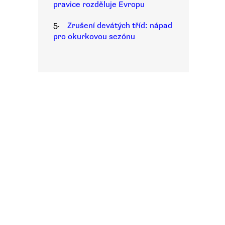
pravice rozděluje Evropu
5.
Zrušení devátých tříd: nápad
pro okurkovou sezónu