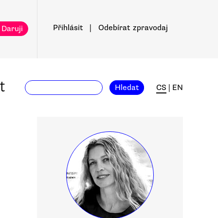
Přihlásit
|
Odebírat
zpravodaj
 Daruji
t
Hledat
CS
|
EN