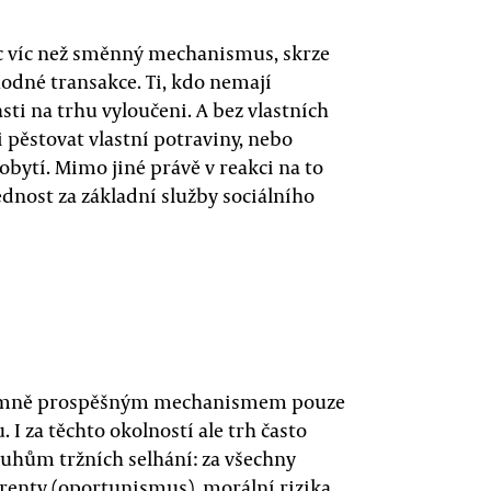
ic víc než směnný mechanismus, skrze
odné transakce. Ti, kdo nemají
sti na trhu vyloučeni. A bez vlastních
i pěstovat vlastní potraviny, nebo
bytí. Mimo jiné právě v reakci na to
dnost za základní služby sociálního
zájemně prospěšným mechanismem pouze
I za těchto okolností ale trh často
uhům tržních selhání: za všechny
renty (oportunismus), morální rizika