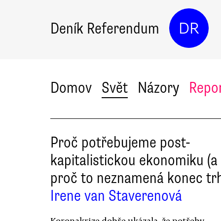
Deník Referendum
DR
Domov
Svět
Názory
Repo
Proč potřebujeme post-
kapitalistickou ekonomiku (a
proč to neznamená konec tr
Irene van Staverenová
Koronakrize dobře ukázala, že potřeby