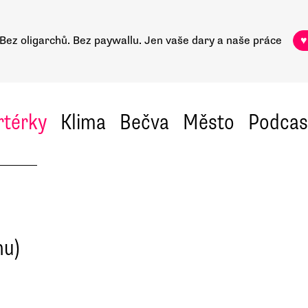
Bez oligarchů. Bez paywallu.
Jen vaše dary a naše práce
♥
rtérky
Klima
Bečva
Město
Podcas
hu)