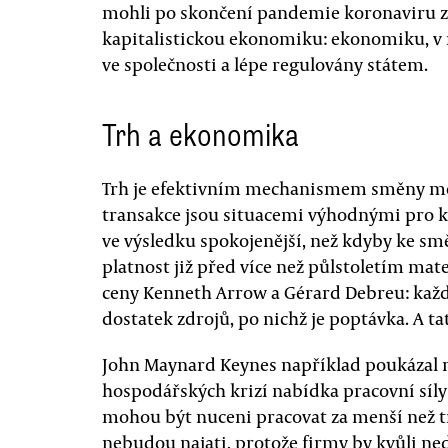
mohli po skončení pandemie koronaviru zce
kapitalistickou ekonomiku: ekonomiku, v 
ve společnosti a lépe regulovány státem.
Trh a ekonomika
Trh je efektivním mechanismem směny me
transakce jsou situacemi výhodnými pro kup
ve výsledku spokojenější, než kdyby ke sm
platnost již před více než půlstoletím ma
ceny Kenneth Arrow a Gérard Debreu: každ
dostatek zdrojů, po nichž je poptávka. A t
John Maynard Keynes například poukázal na
hospodářských krizí nabídka pracovní síly
mohou být nuceni pracovat za menší než 
nebudou najati, protože firmy by kvůli ned