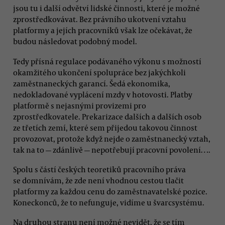
jsou tu i další odvětví lidské činnosti, které je možné
zprostředkovávat. Bez právního ukotvení vztahu
platformy a jejích pracovníků však lze očekávat, že
budou následovat podobný model.
Tedy přísná regulace podávaného výkonu s možností
okamžitého ukončení spolupráce bez jakýchkoli
zaměstnaneckých garancí. Šedá ekonomika,
nedokladované vyplácení mzdy v hotovosti. Platby
platformě s nejasnými provizemi pro
zprostředkovatele. Prekarizace dalších a dalších osob
ze třetích zemí, které sem přijedou takovou činnost
provozovat, protože když nejde o zaměstnanecký vztah,
tak na to — zdánlivě — nepotřebují pracovní povolení….
Spolu s částí českých teoretiků pracovního práva
se domnívám, že zde není vhodnou cestou tlačit
platformy za každou cenu do zaměstnavatelské pozice.
Koneckonců, že to nefunguje, vidíme u švarcsystému.
Na druhou stranu není možné nevidět, že se tím