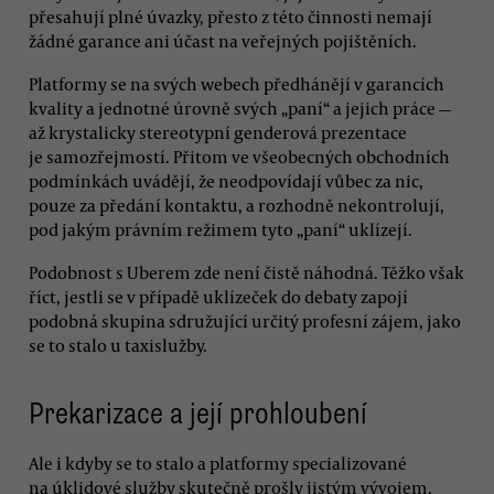
přesahují plné úvazky, přesto z této činnosti nemají
žádné garance ani účast na veřejných pojištěních.
Platformy se na svých webech předhánějí v garancích
kvality a jednotné úrovně svých „paní“ a jejich práce —
až krystalicky stereotypní genderová prezentace
je samozřejmostí. Přitom ve všeobecných obchodních
podmínkách uvádějí, že neodpovídají vůbec za nic,
pouze za předání kontaktu, a rozhodně nekontrolují,
pod jakým právním režimem tyto „paní“ uklízejí.
Podobnost s Uberem zde není čistě náhodná. Těžko však
říct, jestli se v případě uklízeček do debaty zapojí
podobná skupina sdružující určitý profesní zájem, jako
se to stalo u taxislužby.
Prekarizace a její prohloubení
Ale i kdyby se to stalo a platformy specializované
na úklidové služby skutečně prošly jistým vývojem,