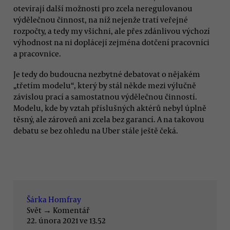
otevírají další možnosti pro zcela neregulovanou
výdělečnou činnost, na níž nejenže tratí veřejné
rozpočty, a tedy my všichni, ale přes zdánlivou výchozí
výhodnost na ni doplácejí zejména dotčení pracovníci
a pracovnice.
Je tedy do budoucna nezbytné debatovat o nějakém
„třetím modelu“, který by stál někde mezi výlučně
závislou prací a samostatnou výdělečnou činností.
Modelu, kde by vztah příslušných aktérů nebyl úplně
těsný, ale zároveň ani zcela bez garancí. A na takovou
debatu se bez ohledu na Uber stále ještě čeká.
Šárka Homfray
Svět
→
Komentář
22. února 2021 ve 13.52