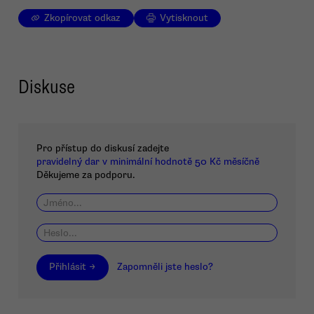
Zkopírovat odkaz
Vytisknout
Diskuse
Pro přístup do diskusí zadejte
pravidelný dar v minimální hodnotě 50 Kč měsíčně
Děkujeme za podporu.
Přihlásit →
Zapomněli jste heslo?