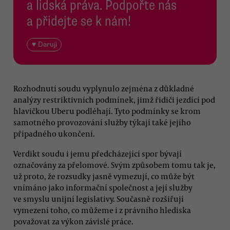
a lidská práva. Podpořte nás
a přidejte se k nám!
♥ Daruji
Rozhodnutí soudu vyplynulo zejména z důkladné
analýzy restriktivních podmínek, jimž řidiči jezdící pod
hlavičkou Uberu podléhají. Tyto podmínky se krom
samotného provozování služby týkají také jejího
případného ukončení.
Verdikt soudu i jemu předcházející spor bývají
označovány za přelomové. Svým způsobem tomu tak je,
už proto, že rozsudky jasně vymezují, co může být
vnímáno jako informační společnost a její služby
ve smyslu unijní legislativy. Současně rozšiřují
vymezení toho, co můžeme i z právního hlediska
považovat za výkon závislé práce.