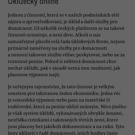
Uklízečky online
Jednou z činností, která se v našich podmínkách těší
zájmu o zprostředkování, je úklid a další služby pro
domácnost. Už několik českých platforem se na takové
činnosti orientuje, a není divu. Ačkoli u nás
samozřejmě působí celá řada úklidových firem, nejsou
primárně zaměřeny na služby pro domácnosti
a nemusí takovou službu vůbec poskytovat, nebo ne za
rozumné peníze. Pokud si některá domácnost chce
nechat uklidit, pak v zásadě nemá moc možností, jak
placenou výpomoc najít.
Je veřejným tajemstvím, že tato činnost je velkým
soustem pro takzvanou šedou ekonomiku. Jedna věc
je sousedská výpomoc nebo paní na mateřské či
rodičovské, která za peníze uklízí známým. Něco jiného
je však systém úklidů, vykonávaných obvykle ženami,
nezřídka cizinkami z takzvaných třetích zemí, které
jsou placeny bez jakékoli dokumentace a na ruku. Tyto
ženy uklízejí v řadě domácností, jejich hodiny často