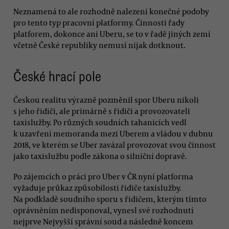
Neznamená to ale rozhodně nalezení konečné podoby
pro tento typ pracovní platformy. Činnosti řady
platforem, dokonce ani Uberu, se to v řadě jiných zemí
včetně České republiky nemusí nijak dotknout.
České hrací pole
Českou realitu výrazně pozměnil spor Uberu nikoli
s jeho řidiči, ale primárně s řidiči a provozovateli
taxislužby. Po různých soudních tahanicích vedl
k uzavření memoranda mezi Uberem a vládou v dubnu
2018, ve kterém se Uber zavázal provozovat svou činnost
jako taxislužbu podle zákona o silniční dopravě.
Po zájemcích o práci pro Uber v ČR nyní platforma
vyžaduje průkaz způsobilosti řidiče taxislužby.
Na podkladě soudního sporu s řidičem, kterým tímto
oprávněním nedisponoval, vynesl své rozhodnutí
nejprve Nejvyšší správní soud a následně koncem