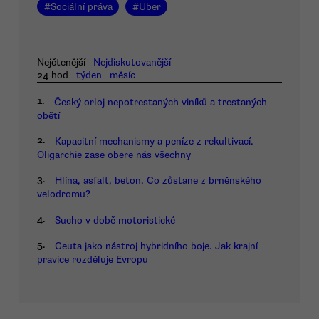
#
Sociální práva
#
Uber
Nejčtenější
Nejdiskutovanější
24 hod
týden
měsíc
1.
Český orloj nepotrestaných viníků a trestaných
obětí
2.
Kapacitní mechanismy a peníze z rekultivací.
Oligarchie zase obere nás všechny
3.
Hlína, asfalt, beton. Co zůstane z brněnského
velodromu?
4.
Sucho v době motoristické
5.
Ceuta jako nástroj hybridního boje. Jak krajní
pravice rozděluje Evropu