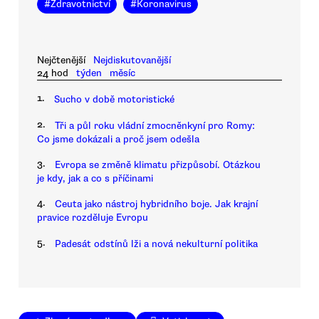
#
Zdravotnictví
#
Koronavirus
Nejčtenější
Nejdiskutovanější
24 hod
týden
měsíc
1.
Sucho v době motoristické
2.
Tři a půl roku vládní zmocněnkyní pro Romy:
Co jsme dokázali a proč jsem odešla
3.
Evropa se změně klimatu přizpůsobí. Otázkou
je kdy, jak a co s příčinami
4.
Ceuta jako nástroj hybridního boje. Jak krajní
pravice rozděluje Evropu
5.
Padesát odstínů lži a nová nekulturní politika