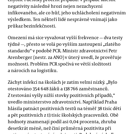
negativity následně hrozí nejen nezachycení
infikovaného, ale co hůř, jeho uchlácholení negativním
výsledkem. Ten někteří lidé nesprávně vnímají jako
průkaz bezinfekčnosti.
Omezení má sice vyvažovat vyšší frekvence — dva testy
týdně —, přesto se volá po vyšším zastoupení „zlatého
standardu“ v podobě PCR. Ministr zdravotnictví Petr
Arenberger (nestr. za ANO) v úterý uvedl, že prověřuje
možnosti. Problém PCR spočívá ve větší složitosti
a nárocích na logistiku.
Záchyt infekcí na školách je zatím velmi nízký. „Bylo
otestováno 354 648 žáků a 138 766 zaměstnanců.
Z testování vyšly nižší stovky pozitivních případů,“
uvedlo ministerstvo zdravotnictví. Například Praha
hlásila patnáct pozitivních testů na téměř 38 tisíc dětí
a pět pozitivních z 13 tisíc školských pracovníků. Obě
hodnoty znamenají podíl asi 0,04 procenta, zhruba
desetkrát méně, než činí průměrná pozitivita při