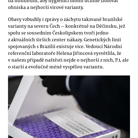
na minimum, aby hygienici mohli účinně izolovat
ohniska a nejhorší virové varianty.
Obavy vzbudily i zprávy o záchytu takzvaně brazilské
varianty na severu Čech — konkrétně na Děčínsku, jež
spolu se sousedním Českolipskem tvoří jedno
z aktuálních širších center nákazy. Genetických linií
spojovaných s Brazílií existuje více. Vedoucí Národní
referenční laboratoře Helena Jiřincová vysvětlila, že
v našem případě naštěstí nejde o nejhorší z nich, P.1, ale
o starší a evolučně méně vyspělou variantu.