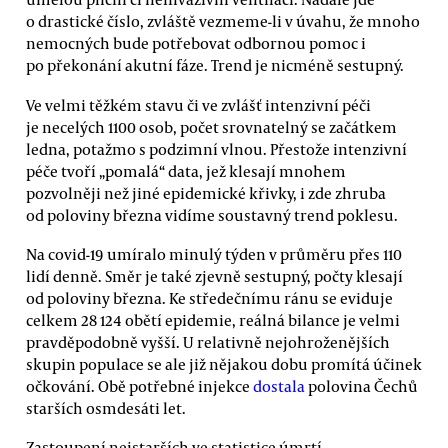
o drastické číslo, zvláště vezmeme-li v úvahu, že mnoho
nemocných bude potřebovat odbornou pomoc i
po překonání akutní fáze. Trend je nicméně sestupný.
Ve velmi těžkém stavu či ve zvlášť intenzivní péči
je necelých 1100 osob, počet srovnatelný se začátkem
ledna, potažmo s podzimní vlnou. Přestože intenzivní
péče tvoří „pomalá“ data, jež klesají mnohem
pozvolněji než jiné epidemické křivky, i zde zhruba
od poloviny března vidíme soustavný trend poklesu.
Na covid-19 umíralo minulý týden v průměru přes 110
lidí denně. Směr je také zjevně sestupný, počty klesají
od poloviny března. Ke středečnímu ránu se eviduje
celkem 28 124 obětí epidemie, reálná bilance je velmi
pravděpodobně vyšší. U relativně nejohroženějších
skupin populace se ale již nějakou dobu promítá účinek
očkování. Obě potřebné injekce
dostala
polovina Čechů
starších osmdesáti let.
Zastoupení nejstarších ve statistice úmrtí