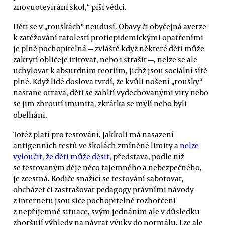
znovuotevírání škol,“ píší vědci.
Děti se v „rouškách“ neudusí. Obavy či obyčejná averze
k zatěžování ratolestí protiepidemickými opatřeními
je plně pochopitelná — zvláště když některé děti může
zakrytí obličeje iritovat, nebo i strašit —, nelze se ale
uchylovat k absurdním teoriím, jichž jsou sociální sítě
plné. Když lidé doslova tvrdí, že kvůli nošení „roušky“
nastane otrava, děti se zahltí vydechovanými viry nebo
se jim zhroutí imunita, zkrátka se mýlí nebo byli
obelháni.
Totéž platí pro testování. Jakkoli má nasazení
antigenních testů ve školách zmíněné limity a
nelze
vyloučit, že děti může děsit
, představa, podle níž
se testovaným děje něco tajemného a nebezpečného,
je zcestná. Rodiče snažící se testování sabotovat,
obcházet či zastrašovat pedagogy právními návody
z internetu jsou sice pochopitelně rozhořčeni
z nepříjemné situace, svým jednáním ale v důsledku
zhoršují výhledy na návrat výuky do normálu. Lze ale