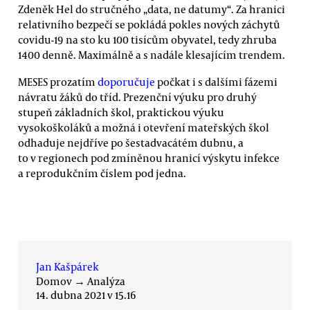
Zdeněk Hel do stručného „data, ne datumy“. Za hranici
relativního bezpečí se pokládá pokles nových záchytů
covidu-19 na sto ku 100 tisícům obyvatel, tedy zhruba
1400 denně. Maximálně a s nadále klesajícím trendem.
MESES prozatím
doporučuje
počkat i s dalšími fázemi
návratu žáků do tříd. Prezenční výuku pro druhý
stupeň základních škol, praktickou výuku
vysokoškoláků a možná i otevření mateřských škol
odhaduje nejdříve po šestadvacátém dubnu, a
to v regionech pod zmíněnou hranicí výskytu infekce
a reprodukčním číslem pod jedna.
Jan Kašpárek
Domov
→
Analýza
14. dubna 2021 v 15.16