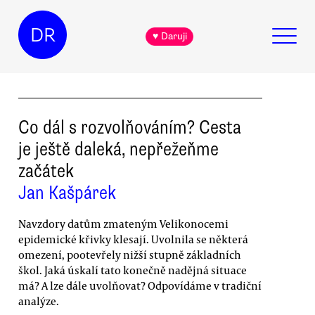
DR
♥ Daruji
Co dál s rozvolňováním? Cesta
je ještě daleká, nepřežeňme
začátek
Jan Kašpárek
Navzdory datům zmateným Velikonocemi
epidemické křivky klesají. Uvolnila se některá
omezení, pootevřely nižší stupně základních
škol. Jaká úskalí tato konečně nadějná situace
má? A lze dále uvolňovat? Odpovídáme v tradiční
analýze.