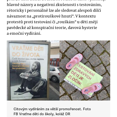
hlavně názory a negativní zkušenosti s testováním,
rétoricky i personálně lze ale sledovat alespoň dílčí
návaznost na „protirouškové hnutí“. V kontextu
protestů proti testování či „rouškám“ u dětí znějí
pavědecké až konspirační teorie, davová hysterie
a emoční vydírání.
Citovým vydíráním za větší promořenost. Foto
FB Vraťme děti do školy, koláž DR