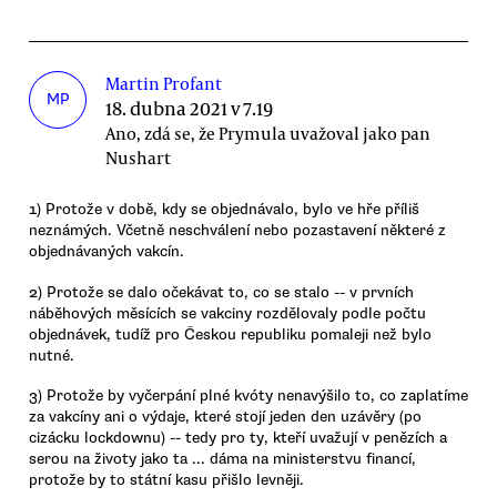
Martin Profant
MP
18. dubna 2021 v 7.19
Ano, zdá se, že Prymula uvažoval jako pan
Nushart
1) Protože v době, kdy se objednávalo, bylo ve hře příliš
neznámých. Včetně neschválení nebo pozastavení některé z
objednávaných vakcín.
2) Protože se dalo očekávat to, co se stalo -- v prvních
náběhových měsících se vakciny rozdělovaly podle počtu
objednávek, tudíž pro Českou republiku pomaleji než bylo
nutné.
3) Protože by vyčerpání plné kvóty nenavýšilo to, co zaplatíme
za vakcíny ani o výdaje, které stojí jeden den uzávěry (po
cizácku lockdownu) -- tedy pro ty, kteří uvažují v penězích a
serou na životy jako ta ... dáma na ministerstvu financí,
protože by to státní kasu přišlo levněji.