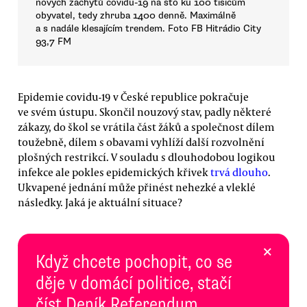
nových záchytů covidu-19 na sto ku 100 tisícům
obyvatel, tedy zhruba 1400 denně. Maximálně
a s nadále klesajícím trendem. Foto FB Hitrádio City
93,7 FM
Epidemie covidu-19 v České republice pokračuje
ve svém ústupu. Skončil nouzový stav, padly některé
zákazy, do škol se vrátila část žáků a společnost dílem
toužebně, dílem s obavami vyhlíží další rozvolnění
plošných restrikcí. V souladu s dlouhodobou logikou
infekce ale pokles epidemických křivek
trvá dlouho
.
Ukvapené jednání může přinést nehezké a vleklé
následky. Jaká je aktuální situace?
×
Když chcete pochopit, co se
děje v domácí politice, stačí
číst Deník Referendum.