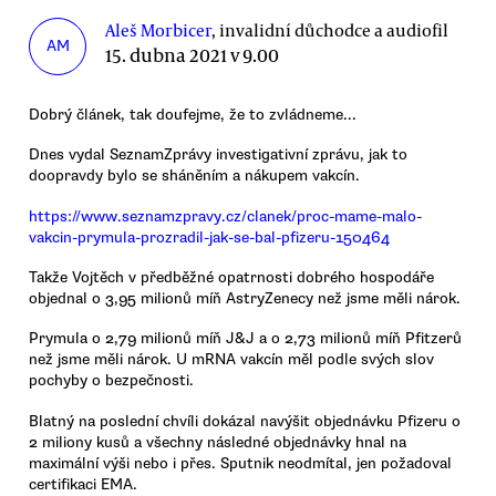
Aleš Morbicer
, invalidní důchodce a audiofil
AM
15. dubna 2021 v 9.00
Dobrý článek, tak doufejme, že to zvládneme...
Dnes vydal SeznamZprávy investigativní zprávu, jak to
doopravdy bylo se sháněním a nákupem vakcín.
https://www.seznamzpravy.cz/clanek/proc-mame-malo-
vakcin-prymula-prozradil-jak-se-bal-pfizeru-150464
Takže Vojtěch v předběžné opatrnosti dobrého hospodáře
objednal o 3,95 milionů míň AstryZenecy než jsme měli nárok.
Prymula o 2,79 milionů míň J&J a o 2,73 milionů míň Pfitzerů
než jsme měli nárok. U mRNA vakcín měl podle svých slov
pochyby o bezpečnosti.
Blatný na poslední chvíli dokázal navýšit objednávku Pfizeru o
2 miliony kusů a všechny následné objednávky hnal na
maximální výši nebo i přes. Sputnik neodmítal, jen požadoval
certifikaci EMA.