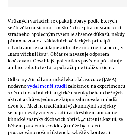
V různých variacích se opakují obavy, podle kterých
se člověku nosícímu „roušku“ či respirátor stane cosi
strašného. Společným rysem je absence důkazů, někdy
přímo neznalost základních vědeckých principů,
odvolávání se na údajné autority z internetu a pocit, že
„nám všichni lžou“. Občas se navazuje odporem
k očkování. Obsáhlejší polemika s pavědou přesahuje
ambice tohoto textu, a pokračujme tudíž stručně:
Odborný Žurnál americké lékařské asociace (JAMA)
nedávno
vydal menší studii
založenou na experimentu
s dětmi nosícími chirurgické ústenky během běžných
aktivit a chůze. Jedna ze skupin zahrnovala i mladší
dvou let. Mezi netradičními výzkumnými subjekty
se neprojevily změny v saturaci kyslíkem ani žádné
klinické známky dýchacích obtíží. „Zjištění ukazují, že
během pandemie covidu-19 může být u dětí
prosazováno nošení ústenek, zvláště v kontextu