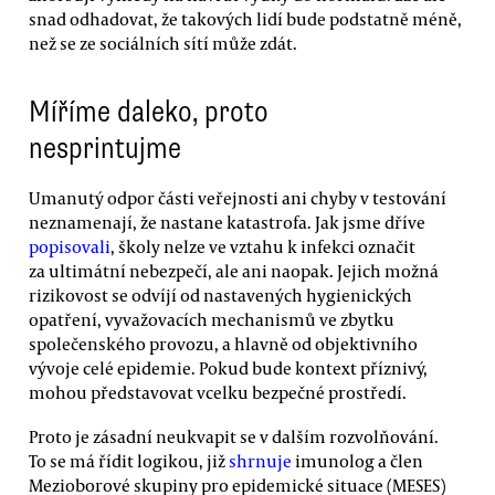
snad odhadovat, že takových lidí bude podstatně méně,
než se ze sociálních sítí může zdát.
Míříme daleko, proto
nesprintujme
Umanutý odpor části veřejnosti ani chyby v testování
neznamenají, že nastane katastrofa. Jak jsme dříve
popisovali
, školy nelze ve vztahu k infekci označit
za ultimátní nebezpečí, ale ani naopak. Jejich možná
rizikovost se odvíjí od nastavených hygienických
opatření, vyvažovacích mechanismů ve zbytku
společenského provozu, a hlavně od objektivního
vývoje celé epidemie. Pokud bude kontext příznivý,
mohou představovat vcelku bezpečné prostředí.
Proto je zásadní neukvapit se v dalším rozvolňování.
To se má řídit logikou, již
shrnuje
imunolog a člen
Mezioborové skupiny pro epidemické situace (MESES)