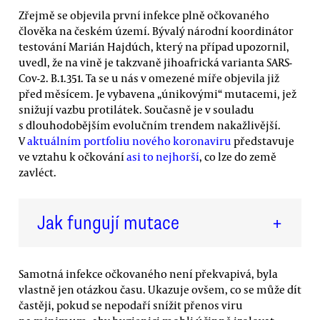
Zřejmě se objevila první infekce plně očkovaného
člověka na českém území. Bývalý národní koordinátor
testování Marián Hajdúch, který na případ upozornil,
uvedl, že na vině je takzvaně jihoafrická varianta SARS-
Cov-2. B.1.351. Ta se u nás v omezené míře objevila již
před měsícem. Je vybavena „únikovými“ mutacemi, jež
snižují vazbu protilátek. Současně je v souladu
s dlouhodobějším evolučním trendem nakažlivější.
V
aktuálním portfoliu nového koronaviru
představuje
ve vztahu k očkování
asi to nejhorší
, co lze do země
zavléct.
Jak fungují mutace
+
Samotná infekce očkovaného není překvapivá, byla
vlastně jen otázkou času. Ukazuje ovšem, co se může dít
častěji, pokud se nepodaří snížit přenos viru