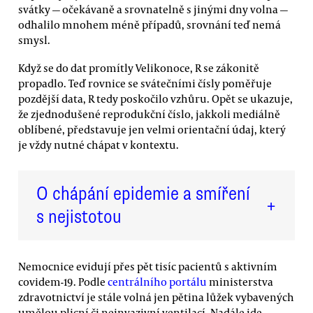
svátky — očekávaně a srovnatelně s jinými dny volna —
odhalilo mnohem méně případů, srovnání teď nemá
smysl.
Když se do dat promítly Velikonoce, R se zákonitě
propadlo. Teď rovnice se svátečními čísly poměřuje
pozdější data, R tedy poskočilo vzhůru. Opět se ukazuje,
že zjednodušené reprodukční číslo, jakkoli mediálně
oblíbené, představuje jen velmi orientační údaj, který
je vždy nutné chápat v kontextu.
O chápání epidemie a smíření
+
s nejistotou
Nemocnice evidují přes pět tisíc pacientů s aktivním
covidem-19. Podle
centrálního portálu
ministerstva
zdravotnictví je stále volná jen pětina lůžek vybavených
umělou plicní či neinvazivní ventilací. Nadále jde