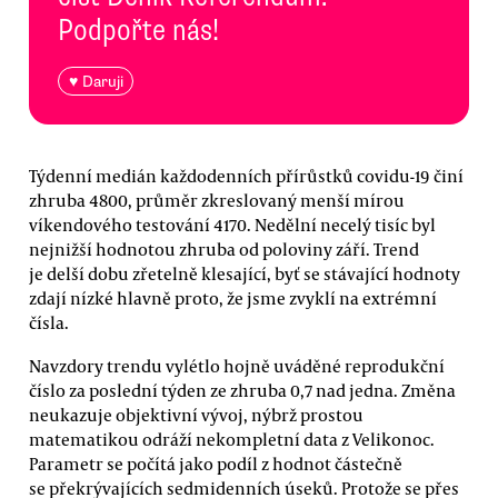
Podpořte nás!
♥ Daruji
Týdenní medián každodenních přírůstků covidu-19 činí
zhruba 4800, průměr zkreslovaný menší mírou
víkendového testování 4170. Nedělní necelý tisíc byl
nejnižší hodnotou zhruba od poloviny září. Trend
je delší dobu zřetelně klesající, byť se stávající hodnoty
zdají nízké hlavně proto, že jsme zvyklí na extrémní
čísla.
Navzdory trendu vylétlo hojně uváděné reprodukční
číslo za poslední týden ze zhruba 0,7 nad jedna. Změna
neukazuje objektivní vývoj, nýbrž prostou
matematikou odráží nekompletní data z Velikonoc.
Parametr se počítá jako podíl z hodnot částečně
se překrývajících sedmidenních úseků. Protože se přes