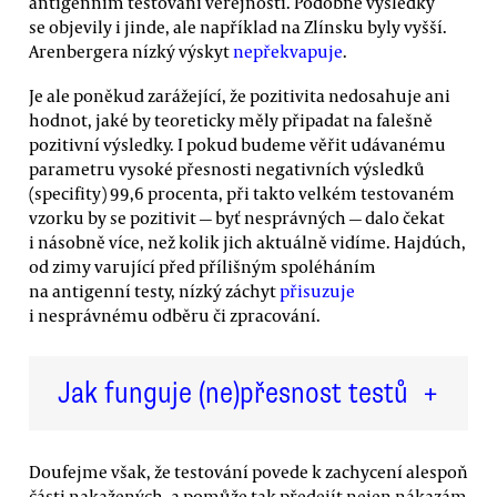
antigenním testování veřejnosti. Podobné výsledky
se objevily i jinde, ale například na Zlínsku byly vyšší.
Arenbergera nízký výskyt
nepřekvapuje
.
Je ale poněkud zarážející, že pozitivita nedosahuje ani
hodnot, jaké by teoreticky měly připadat na falešně
pozitivní výsledky. I pokud budeme věřit udávanému
parametru vysoké přesnosti negativních výsledků
(specifity) 99,6 procenta, při takto velkém testovaném
vzorku by se pozitivit — byť nesprávných — dalo čekat
i násobně více, než kolik jich aktuálně vidíme. Hajdúch,
od zimy varující před přílišným spoléháním
na antigenní testy, nízký záchyt
přisuzuje
i nesprávnému odběru či zpracování.
Jak funguje (ne)přesnost testů
+
Doufejme však, že testování povede k zachycení alespoň
části nakažených, a pomůže tak předejít nejen nákazám