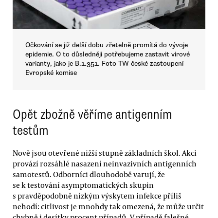
Očkování se již delší dobu zřetelně promítá do vývoje
epidemie. O to důsledněji potřebujeme zastavit virové
varianty, jako je B.1.351. Foto TW české zastoupení
Evropské komise
Opět zbožně věříme antigenním
testům
Nově jsou otevřené nižší stupně základních škol. Akci
provází rozsáhlé nasazení neinvazivních antigenních
samotestů. Odborníci dlouhodobě varují, že
se k testování asymptomatických skupin
s pravděpodobně nízkým výskytem infekce příliš
nehodí: citlivost je mnohdy tak omezená, že může určit
chybně i desítky procent případů. V případě falešné