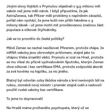
Jinými slovy Vojtěch s Prymulou objednali o 9,5 milionu míň
vakcín než jsme měli nárok. I když připustíme, že jak
AstraZeneca, tak Pfitzer měli problémy s naplněním závazků,
pořád nám vychází, že jsme kvůli nim přišli řekněme o 3
miliony dávek - už jsme mohli mít proočkovanou značnou část
populace a očkovat čtyřicátníky.
Jak se to promítlo do české politiky?
Miloš Zeman se nechal naočkovat Pfizerem, protože chápe, že
mRNA vakcíny jsou obrovským průlomem, stejně jako to
chápou třeba izraelští vědci. Prymulu si vzal na Hrad, protože
se mu vlísal do přízně vychvalováním Sputniku, kterým Zeman
chce očkovat i bez certifikace EMA, protože zodpovídá akorát
za své hovínko na hajzlíku, za nic jiného.
Blatný byl odvolán coby škůdce národa s krví nevinných lidí na
rukou, nicméně nový ministr i premiér stejně cukli a nedovolí
použití ruské vakcíny bez certifikace.
To jsme to dopracovali!
Na Hradě máme prolhaného psychopata, který už se