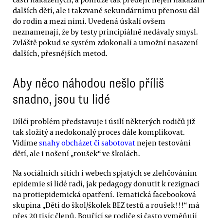
dalších dětí, ale i takzvaně sekundárnímu přenosu dál
do rodin a mezi nimi. Uvedená úskalí ovšem
neznamenají, že by testy principiálně nedávaly smysl.
Zvláště pokud se systém zdokonalí a umožní nasazení
dalších, přesnějších metod.
Aby něco náhodou nešlo příliš
snadno, jsou tu lidé
Dílčí problém představuje i úsilí některých rodičů již
tak složitý a nedokonalý proces dále komplikovat.
Vidíme
snahy obcházet či sabotovat
nejen testování
dětí, ale i nošení „roušek“ ve školách.
Na sociálních sítích i webech spjatých se zlehčováním
epidemie si lidé radí, jak pedagogy donutit k rezignaci
na protiepidemická opatření. Tematická facebooková
skupina „Děti do škol/školek BEZ testů a roušek!!!“ má
přes 20 tisíc členů. Bouřící se rodiče si často vyměňují