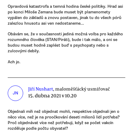
Opravdová katastrofa a temná hodina české politiky. Hrad asi
po konci Miloše Zemana bude muset být plamenomety
vypálen do základů a znovu postaven, jinak tu do všech pórů
zalezlou hnusotu asi ven nedostaneme...
Obávám se, že v současnosti jediná možná volba pro každého
rozumného člověka (STAN/Piráti), bude i tak málo, a oni se
budou muset hodně zaplést buď s psychopaty nebo s
zulcovými debily.
Ach jo.
Jiří Nushart
, maloměšťácký usmiřovač
JN
15. dubna 2021 v 10.20
Objednali míň než objednat mohli, respektive objednali jen o
něco více, než je na proočkování deseti milionů lidí potřeba?
Proč objednávat více než potřebuji, když se počet vakcín
rozděluje podle počtu obyvatel?