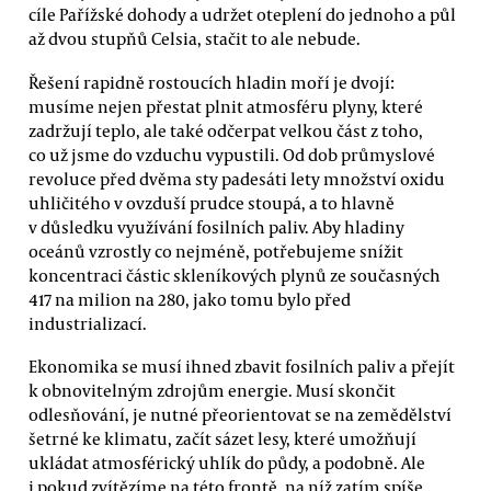
cíle Pařížské dohody a udržet oteplení do jednoho a půl
až dvou stupňů Celsia, stačit to ale nebude.
Řešení rapidně rostoucích hladin moří je dvojí:
musíme nejen přestat plnit atmosféru plyny, které
zadržují teplo, ale také odčerpat velkou část z toho,
co už jsme do vzduchu vypustili. Od dob průmyslové
revoluce před dvěma sty padesáti lety množství oxidu
uhličitého v ovzduší prudce stoupá, a to hlavně
v důsledku využívání fosilních paliv. Aby hladiny
oceánů vzrostly co nejméně, potřebujeme snížit
koncentraci částic skleníkových plynů ze současných
417 na milion na 280, jako tomu bylo před
industrializací.
Ekonomika se musí ihned zbavit fosilních paliv a přejít
k obnovitelným zdrojům energie. Musí skončit
odlesňování, je nutné přeorientovat se na zemědělství
šetrné ke klimatu, začít sázet lesy, které umožňují
ukládat atmosférický uhlík do půdy, a podobně. Ale
i pokud zvítězíme na této frontě, na níž zatím spíše