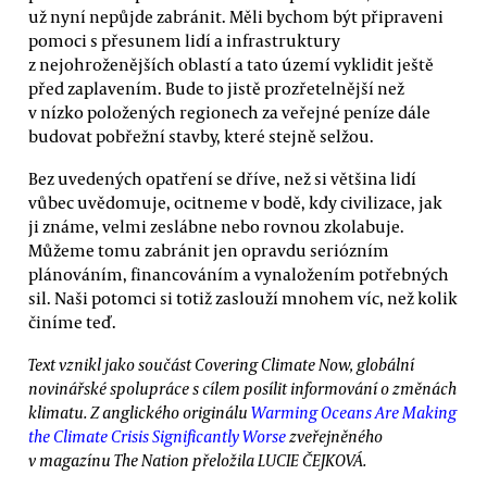
už nyní nepůjde zabránit. Měli bychom být připraveni
pomoci s přesunem lidí a infrastruktury
z nejohroženějších oblastí a tato území vyklidit ještě
před zaplavením. Bude to jistě prozřetelnější než
v nízko položených regionech za veřejné peníze dále
budovat pobřežní stavby, které stejně selžou.
Bez uvedených opatření se dříve, než si většina lidí
vůbec uvědomuje, ocitneme v bodě, kdy civilizace, jak
ji známe, velmi zeslábne nebo rovnou zkolabuje.
Můžeme tomu zabránit jen opravdu seriózním
plánováním, financováním a vynaložením potřebných
sil. Naši potomci si totiž zaslouží mnohem víc, než kolik
činíme teď.
Text vznikl jako součást Covering Climate Now, globální
novinářské spolupráce s cílem posílit informování o změnách
klimatu. Z anglického originálu
Warming Oceans Are Making
the Climate Crisis Significantly Worse
zveřejněného
v magazínu The Nation přeložila LUCIE ČEJKOVÁ.