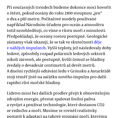
Při současných trendech budeme dokonce moci hovořit
o štěstí, pokud oceány do roku 2100 stoupnou „jen“
o dva a půl metru. Počítačové modely používané
například Národním úřadem pro oceán a atmosféru
totiž nezohledňují, co víme o růstu moří z minulosti.
Předpokládají, že oceány rostou postupně. Geologické
záznamy však ukazují, že se tak ve skutečnosti
děje
v náhlých impulzech
. Vyšší teploty, jež následovaly doby
ledové, způsobily rozpad polárních ledových sektorů
nikoli zároveň, ale postupně, kvůli čemuž se hladiny
zvedaly o devadesát centimetrů až devět metrů.
A dnešní rychlejší odtávání ledu v Grónsku a Antarktidě
stojí téměř jistě na začátku nového impulzu pro další
rapidní růst mořské hladiny.
Lidstvo musí bez dalších prodlev přejít k obnovitelným
zdrojům energie, přestat spalovat fosilní paliva
a vyvíjet a používat technologie, které dostanou CO2
ze vzduchu a moří. Musíme se rovněž realisticky
postavit k adaptaci na takové stoupání moří, kterému