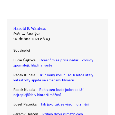
Harold R. Wanless
Svět
→
Analýza
14. dubna 2021 v 8.43
Související
Lucie Čejková
Oceánům se příliš nedaří. Proudy
zpomalují, hladina roste
Radek Kubala
Tři biliony korun. Tolik letos stály
katastrofy spjaté se změnami klimatu
Radek Kubala
Rok 2020 bude jeden ze tří
nejteplejších v historii měření
Josef Patočka
Tak jako tak se všechno změní
Jeremy Deaton
Příběh dvou klimatických