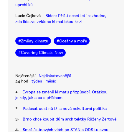
uprchlíků
Lucie Čejková
Biden: Příští desetiletí rozhodne,
zda lidstvo zvládne klimatickou krizi
#
Změny klimatu
#
Oceány a moře
#
Covering Climate Now
Nejčtenější
Nejdiskutovanější
24 hod
týden
měsíc
1.
Evropa se změně klimatu přizpůsobí. Otázkou
je kdy, jak a co s příčinami
2.
Padesát odstínů lži a nová nekulturní politika
3.
Brno chce koupit dům architektky Růženy Žertové
4.
Smršť stínových vlád: po STAN a ODS tu svou