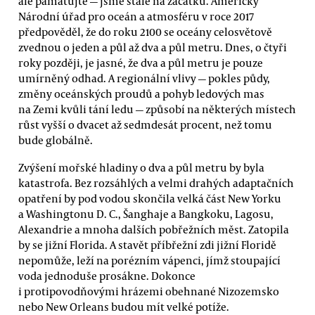
ale pamatujte — jsme stále na začátku. Americký
Národní úřad pro oceán a atmosféru v roce 2017
předpověděl, že do roku 2100 se oceány celosvětově
zvednou o jeden a půl až dva a půl metru. Dnes, o čtyři
roky později, je jasné, že dva a půl metru je pouze
umírněný odhad. A regionální vlivy — pokles půdy,
změny oceánských proudů a pohyb ledových mas
na Zemi kvůli tání ledu — způsobí na některých místech
růst vyšší o dvacet až sedmdesát procent, než tomu
bude globálně.
Zvýšení mořské hladiny o dva a půl metru by byla
katastrofa. Bez rozsáhlých a velmi drahých adaptačních
opatření by pod vodou skončila velká část New Yorku
a Washingtonu D. C., Šanghaje a Bangkoku, Lagosu,
Alexandrie a mnoha dalších pobřežních měst. Zatopila
by se jižní Florida. A stavět příbřežní zdi jižní Floridě
nepomůže, leží na porézním vápenci, jímž stoupající
voda jednoduše prosákne. Dokonce
i protipovodňovými hrázemi obehnané Nizozemsko
nebo New Orleans budou mít velké potíže.