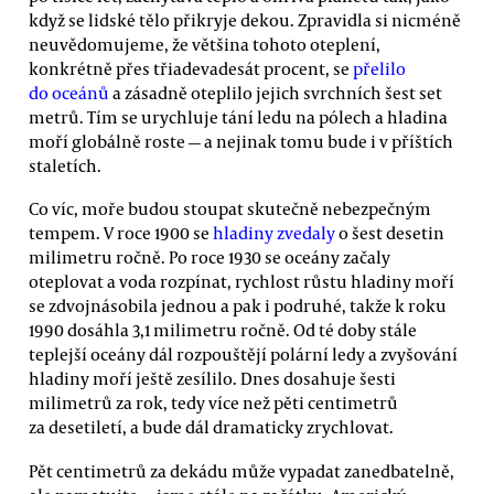
když se lidské tělo přikryje dekou. Zpravidla si nicméně
neuvědomujeme, že většina tohoto oteplení,
konkrétně přes třiadevadesát procent, se
přelilo
do oceánů
a zásadně oteplilo jejich svrchních šest set
metrů. Tím se urychluje tání ledu na pólech a hladina
moří globálně roste — a nejinak tomu bude i v příštích
staletích.
Co víc, moře budou stoupat skutečně nebezpečným
tempem. V roce 1900 se
hladiny zvedaly
o šest desetin
milimetru ročně. Po roce 1930 se oceány začaly
oteplovat a voda rozpínat, rychlost růstu hladiny moří
se zdvojnásobila jednou a pak i podruhé, takže k roku
1990 dosáhla 3,1 milimetru ročně. Od té doby stále
teplejší oceány dál rozpouštějí polární ledy a zvyšování
hladiny moří ještě zesílilo. Dnes dosahuje šesti
milimetrů za rok, tedy více než pěti centimetrů
za desetiletí, a bude dál dramaticky zrychlovat.
Pět centimetrů za dekádu může vypadat zanedbatelně,