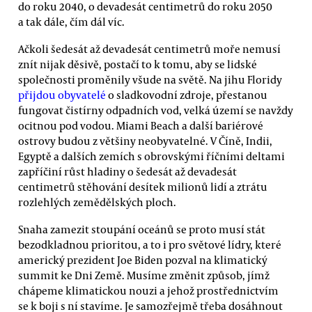
do roku 2040, o devadesát centimetrů do roku 2050
a tak dále, čím dál víc.
Ačkoli šedesát až devadesát centimetrů moře nemusí
znít nijak děsivě, postačí to k tomu, aby se lidské
společnosti proměnily všude na světě. Na jihu Floridy
přijdou obyvatelé
o sladkovodní zdroje, přestanou
fungovat čistírny odpadních vod, velká území se navždy
ocitnou pod vodou. Miami Beach a další bariérové
ostrovy budou z většiny neobyvatelné. V Číně, Indii,
Egyptě a dalších zemích s obrovskými říčními deltami
zapříčiní růst hladiny o šedesát až devadesát
centimetrů stěhování desítek milionů lidí a ztrátu
rozlehlých zemědělských ploch.
Snaha zamezit stoupání oceánů se proto musí stát
bezodkladnou prioritou, a to i pro světové lídry, které
americký prezident Joe Biden pozval na klimatický
summit ke Dni Země. Musíme změnit způsob, jímž
chápeme klimatickou nouzi a jehož prostřednictvím
se k boji s ní stavíme. Je samozřejmě třeba dosáhnout