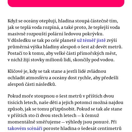
Když se oceány oteplují, hladina stoupá částečně tím,
jak se teplá voda rozpíná, a také proto, že teplejší voda
masivně rozpouští polární ledovou pokrývku.
V důsledku se tak po celé planetě
už téměř jistě
zvýší
průměrná výška hladiny alespoň o šest až devět metrů.
Postačí to k tomu, aby velké části přímořských měst,
v nichž žijí stovky milionů lidí, skončily pod vodou.
Klíčové je, kdy se tak stane a jestli lidé zvládnou
ochladit atmosféru a oceány dost rychle, aby předešli
alespoň části následků.
Pokud moře stoupnou o šest metrů v příštích dvou
tisících letech, naše děti a jejich potomci možná najdou
způsob, jak se tomu přizpůsobit. Pokud se tak ale stane
v příštích sto či dvou stech letech — k čemuž
momentálně směřujeme — výhledy jsou ponuré. Při
takovém scénáři
poroste hladina o šedesát centimetrů