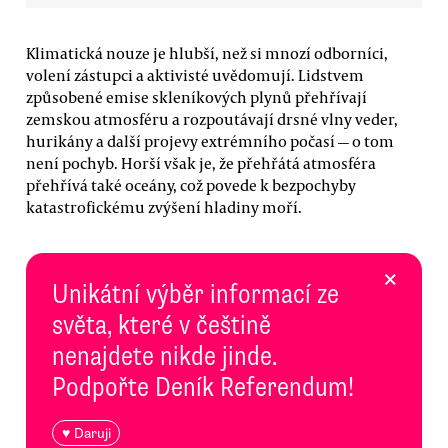
Klimatická nouze je hlubší, než si mnozí odborníci,
volení zástupci a aktivisté uvědomují. Lidstvem
způsobené emise skleníkových plynů přehřívají
zemskou atmosféru a rozpoutávají drsné vlny veder,
hurikány a další projevy extrémního počasí — o tom
není pochyb. Horší však je, že přehřátá atmosféra
přehřívá také oceány, což povede k bezpochyby
katastrofickému zvýšení hladiny moří.
×
Unikátní výběr informací ze
světa, které v češtině
nenajdete nikde jinde.
Podpořte Deník Referendum!
♥ Daruji