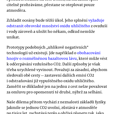
citelně prohráváme, přestane se oteplovat pouze
atmosféra.
Zchladit oceány bude těžší úkol. Jeho splnění
vyžaduje
odstranit obrovské množství oxidu uhličitého
z ovzduší
i vody zároveň a uložit ho někam, odkud nemůže
unikat.
Prototypy podobných „uhlíkově negativních“
technologií už existují. Jde například o
obohacování
hnojiv o rozmělněnou bazaltovou lávu
, které může vést
k odčerpávání vzdušného CO2. Další způsoby je však
třeba urychleně vyvinout. Považuji za zásadní, abychom
sledovali obě cesty — zastavení dalších emisí CO2
i odstraňování již vypuštěného oxidu uhličitého.
Zaměřit se důkladně jen na jednu z cest nelze považovat
za omluvu pro opomenutí té druhé, nýbrž za selhání.
Naše dilema přitom vychází z neznalosti základů fyziky.
Jakmile se jednou CO2 uvolní, zůstává v atmosféře
po tisíce let, zachytává teplo a ohřívá planetu tak, jako