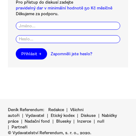
Pro přístup do diskusí zadejte
pravidelný dar v minimální hodnotě 50 Kč měsíčně
Děkujeme za podporu.
Přihlásit →
Zapomněli jste heslo?
Deník Referendum:
Redakce
|
Všichni
autoři
|
Vydavatel
|
Etický kodex
|
Diskuse
|
Nabídky
práce
|
Nadační fond
|
Bluesky
|
Inzerce
|
null
|
Partneři
© Vydavatelství Referendum, s. r. o., 2020.