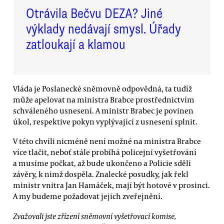
Otrávila Bečvu DEZA? Jiné
výklady nedávají smysl. Úřady
zatloukají a klamou
Vláda je Poslanecké sněmovně odpovědná, ta tudíž
může apelovat na ministra Brabce prostřednictvím
schváleného usnesení. A ministr Brabec je povinen
úkol, respektive pokyn vyplývající z usnesení splnit.
V této chvíli nicméně není možné na ministra Brabce
více tlačit, neboť stále probíhá policejní vyšetřování
a musíme počkat, až bude ukončeno a Policie sdělí
závěry, k nimž dospěla. Znalecké posudky, jak řekl
ministr vnitra Jan Hamáček, mají být hotové v prosinci.
A my budeme požadovat jejich zveřejnění.
Zvažovali jste zřízení sněmovní vyšetřovací komise,