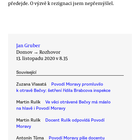
předejde. O výzvě k rezignaci jsem nepřemýšlel.
Jan Gruber
Domov
→
Rozhovor
13. listopadu 2020 v 8.35
Související
Zuzana Vlasatá
Povodí Moravy promluvilo
k otravě Bečvy: šetření řídila Brabcova inspekce
Martin Rulík
Ve věci otrávené Bečvy má máslo
na hlavě i Povodí Moravy
Martin Rulík
Docent Rulík odpovídá Povodí
Moravy
Antonín Tůma
Povodí Moravy píše docentu