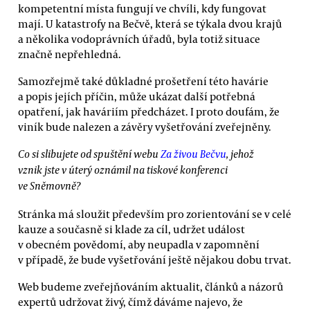
kompetentní místa fungují ve chvíli, kdy fungovat
mají. U katastrofy na Bečvě, která se týkala dvou krajů
a několika vodoprávních úřadů, byla totiž situace
značně nepřehledná.
Samozřejmě také důkladné prošetření této havárie
a popis jejích příčin, může ukázat další potřebná
opatření, jak haváriím předcházet. I proto doufám, že
viník bude nalezen a závěry vyšetřování zveřejněny.
Co si slibujete od spuštění webu
Za živou Bečvu
, jehož
vznik jste v úterý oznámil na tiskové konferenci
ve Sněmovně?
Stránka má sloužit především pro zorientování se v celé
kauze a současně si klade za cíl, udržet událost
v obecném povědomí, aby neupadla v zapomnění
v případě, že bude vyšetřování ještě nějakou dobu trvat.
Web budeme zveřejňováním aktualit, článků a názorů
expertů udržovat živý, čímž dáváme najevo, že