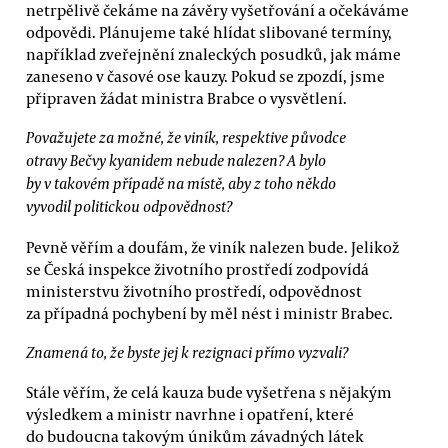
netrpělivě čekáme na závěry vyšetřování a očekáváme
odpovědi. Plánujeme také hlídat slibované termíny,
například zveřejnění znaleckých posudků, jak máme
zaneseno v časové ose kauzy. Pokud se zpozdí, jsme
připraven žádat ministra Brabce o vysvětlení.
Považujete za možné, že viník, respektive původce
otravy Bečvy kyanidem nebude nalezen? A bylo
by v takovém případě na místě, aby z toho někdo
vyvodil politickou odpovědnost?
Pevně věřím a doufám, že viník nalezen bude. Jelikož
se Česká inspekce životního prostředí zodpovídá
ministerstvu životního prostředí, odpovědnost
za případná pochybení by měl nést i ministr Brabec.
Znamená to, že byste jej k rezignaci přímo vyzvali?
Stále věřím, že celá kauza bude vyšetřena s nějakým
výsledkem a ministr navrhne i opatření, které
do budoucna takovým únikům závadných látek