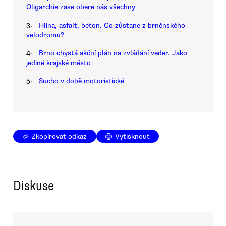
Oligarchie zase obere nás všechny
3.
Hlína, asfalt, beton. Co zůstane z brněnského
velodromu?
4.
Brno chystá akční plán na zvládání veder. Jako
jediné krajské město
5.
Sucho v době motoristické
Zkopírovat odkaz
Vytisknout
Diskuse