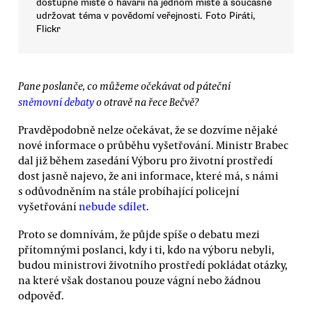
dostupné místě o havárii na jednom místě a současně
udržovat téma v povědomí veřejnosti. Foto Piráti,
Flickr
Pane poslanče, co můžeme očekávat od páteční
sněmovní debaty
o otravě na řece Bečvě?
Pravděpodobně nelze očekávat, že se dozvíme nějaké
nové informace o průběhu vyšetřování. Ministr Brabec
dal již během zasedání Výboru pro životní prostředí
dost jasně najevo, že ani informace, které má, s námi
s odůvodněním na stále probíhající policejní
vyšetřování
nebude sdílet
.
Proto se domnívám, že půjde spíše o debatu mezi
přítomnými poslanci, kdy i ti, kdo na výboru nebyli,
budou ministrovi životního prostředí pokládat otázky,
na které však dostanou pouze vágní nebo žádnou
odpověď.