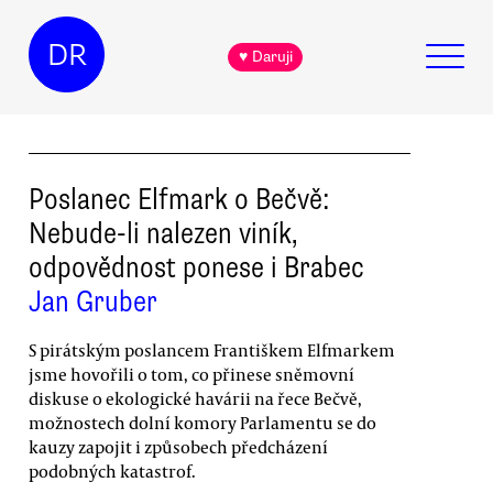
DR
♥ Daruji
Poslanec Elfmark o Bečvě:
Nebude-li nalezen viník,
odpovědnost ponese i Brabec
Jan Gruber
S pirátským poslancem Františkem Elfmarkem
jsme hovořili o tom, co přinese sněmovní
diskuse o ekologické havárii na řece Bečvě,
možnostech dolní komory Parlamentu se do
kauzy zapojit i způsobech předcházení
podobných katastrof.