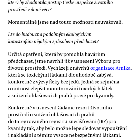
který by zhodnotila postup České inspekce životního
prostředí v dané věci?
Momentálně jsme nad touto možností neuvažovali.
Lze do budoucna podobným ekologickým
katastrofám nějakým způsobem předcházet?
Určitá opatření, která by pomohla haváriím
předcházet, jsme navrhli již v usnesení Výboru pro
životní prostředí. Vycházejí z návrhů
organizace Arnika
,
která se toxickými látkami dlouhodobě zabývá,
konkrétně z výzvy Řeky bez jedů. Jedná se zejména
o nutnost zlepšit monitorování toxických látek
a snížení ohlašovacích prahů právě pro kyanidy.
Konkrétně v usnesení žádáme rezort životního
prostředí o snížení ohlašovacích prahů
do Integrovaného registru znečišťování (IRZ) pro
kyanidy tak, aby bylo možné lépe sledovat vypouštění
i nakládání s těmito vysoce nebezpečnými látkami.