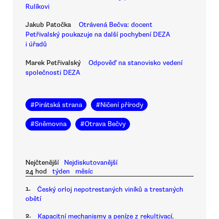
Rulíkovi
Jakub Patočka
Otrávená Bečva: docent
Petřivalský poukazuje na další pochybení DEZA
i úřadů
Marek Petřivalský
Odpověď na stanovisko vedení
společnosti DEZA
#
Pirátská strana
#
Ničení přírody
#
Sněmovna
#
Otrava Bečvy
Nejčtenější
Nejdiskutovanější
24 hod
týden
měsíc
1.
Český orloj nepotrestaných viníků a trestaných
obětí
2.
Kapacitní mechanismy a peníze z rekultivací.