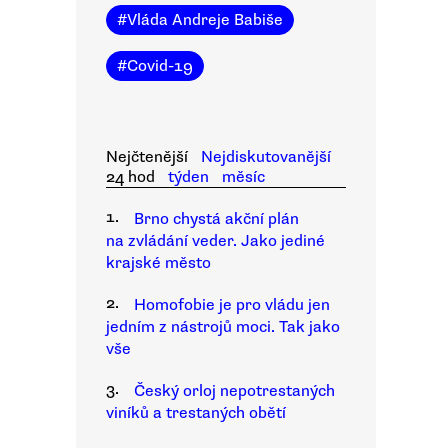
#
Vláda Andreje Babiše
#
Covid-19
Nejčtenější
Nejdiskutovanější
24 hod
týden
měsíc
1.
Brno chystá akční plán
na zvládání veder. Jako jediné
krajské město
2.
Homofobie je pro vládu jen
jedním z nástrojů moci. Tak jako
vše
3.
Český orloj nepotrestaných
viníků a trestaných obětí