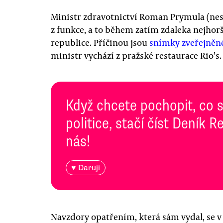
Ministr zdravotnictví Roman Prymula (nes
z funkce, a to během zatím zdaleka nejhorš
republice. Příčinou jsou
snímky zveřejněn
ministr vychází z pražské restaurace Rio’s.
Když chcete pochopit, co 
politice, stačí číst Deník
nás!
♥ Daruji
Navzdory opatřením, která sám vydal, se 