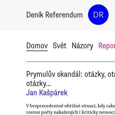
Deník Referendum
DR
Domov
Svět
Názory
Repo
Prymulův skandál: otázky, ot
otázky…
Jan Kašpárek
V bezprecedentně obtížné situaci, kdy rak
rostou počty nakažených i kriticky nemoc