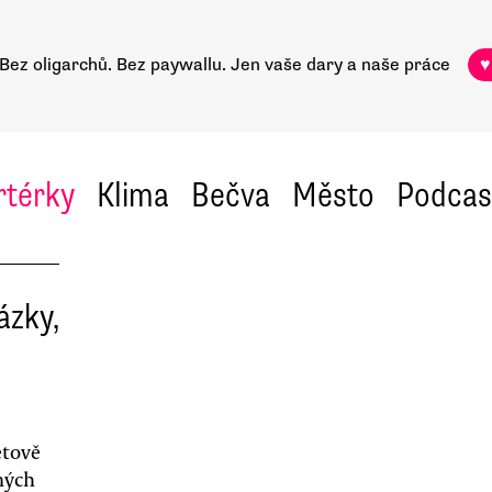
Bez oligarchů. Bez paywallu.
Jen vaše dary a naše práce
♥
rtérky
Klima
Bečva
Město
Podcas
ázky,
etově
ných