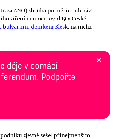
tr. za ANO) zhruba po měsíci odchází
ího šíření nemoci covid-19 v České
é bulvárním deníkem Blesk
, na nichž
×
se děje v domácí
 Referendum. Podpořte
v podniku zjevně sešel přinejmenším