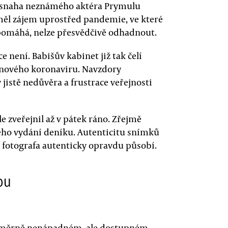
t snaha neznámého aktéra Prymulu
ěl zájem uprostřed pandemie, ve které
 pomáhá, nelze přesvědčivě odhadnout.
e není. Babišův kabinet již tak čelí
í nového koronaviru. Navzdory
jistě nedůvěra a frustrace veřejnosti
ale zveřejnil až v pátek ráno. Zřejmě
ného vydání deníku. Autenticitu snímků
 fotografa autenticky opravdu působí.
ou
 poměrně nenápadném, ale dostupném