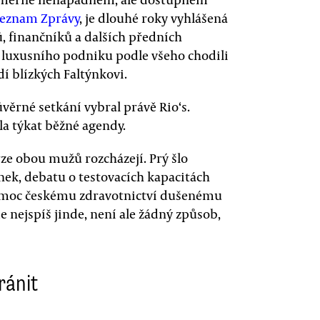
Seznam Zprávy
, je dlouhé roky vyhlášená
, finančníků a dalších předních
Do luxusního podniku podle všeho chodili
dí blízkých Faltýnkovi.
ůvěrné setkání vybral právě Rio‘s.
a týkat běžné agendy.
rze obou mužů rozcházejí. Prý šlo
ek, debatu o testovacích kapacitách
pomoc českému zdravotnictví dušenému
nejspíš jinde, není ale žádný způsob,
ránit