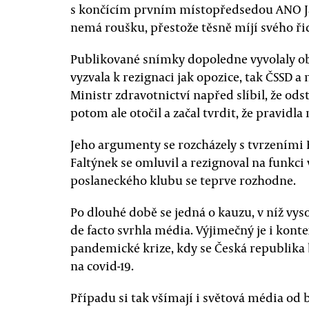
s končícím prvním místopředsedou ANO Ja
nemá roušku, přestože těsně míjí svého ři
Publikované snímky dopoledne vyvolaly o
vyzvala k rezignaci jak opozice, tak ČSSD a
Ministr zdravotnictví napřed slíbil, že odst
potom ale otočil a začal tvrdit, že pravidla
Jeho argumenty se rozcházely s tvrzeními 
Faltýnek se omluvil a rezignoval na funkci
poslaneckého klubu se teprve rozhodne.
Po dlouhé době se jedná o kauzu, v níž vys
de facto svrhla média. Výjimečný je i kont
pandemické krize, kdy se Česká republika
na covid-19.
Případu si tak všímají i světová média od