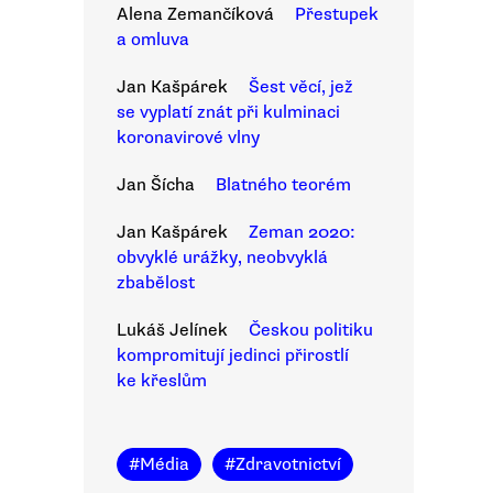
Alena Zemančíková
Přestupek
a omluva
Jan Kašpárek
Šest věcí, jež
se vyplatí znát při kulminaci
koronavirové vlny
Jan Šícha
Blatného teorém
Jan Kašpárek
Zeman 2020:
obvyklé urážky, neobvyklá
zbabělost
Lukáš Jelínek
Českou politiku
kompromitují jedinci přirostlí
ke křeslům
#
Média
#
Zdravotnictví