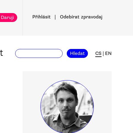
Přihlásit
|
Odebírat
zpravodaj
 Daruji
t
Hledat
CS
|
EN