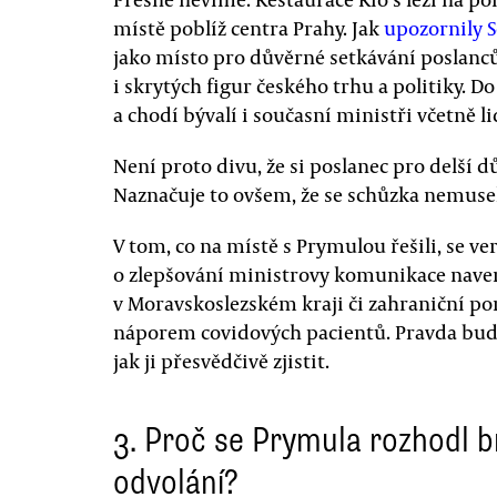
místě poblíž centra Prahy. Jak
upozornily 
jako místo pro důvěrné setkávání poslanců
i skrytých figur českého trhu a politiky. 
a chodí bývalí i současní ministři včetně li
Není proto divu, že si poslanec pro delší d
Naznačuje to ovšem, že se schůzka nemusel
V tom, co na místě s Prymulou řešili, se ve
o zlepšování ministrovy komunikace naven
v Moravskoslezském kraji či zahraniční 
náporem covidových pacientů. Pravda bude 
jak ji přesvědčivě zjistit.
3. Proč se Prymula rozhodl b
odvolání?