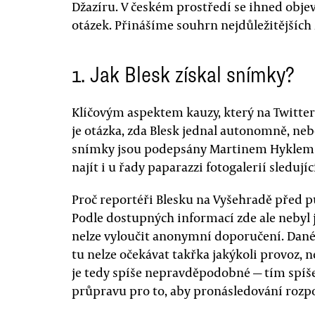
Džazíru. V českém prostředí se ihned obje
otázek. Přinášíme souhrn nejdůležitějších 
1. Jak Blesk získal snímky?
Klíčovým aspektem kauzy, který na Twitteru
je otázka, zda Blesk jednal autonomně, neb
snímky jsou podepsány Martinem Hyklem a
najít i u řady paparazzi fotogalerií sledujíc
Proč reportéři Blesku na Vyšehradě před p
Podle dostupných informací zde ale nebyl 
nelze vyloučit anonymní doporučení. Dané
tu nelze očekávat takřka jakýkoli provoz,
je tedy spíše nepravděpodobné — tím spíše
průpravu pro to, aby pronásledování rozpo