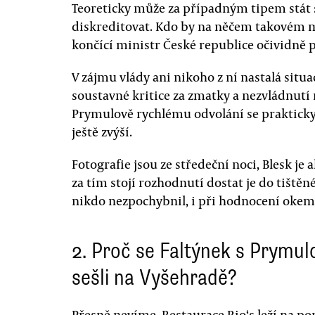
Teoreticky může za případným tipem stá
diskreditovat. Kdo by na něčem takovém m
končící ministr České republice očividně
V zájmu vlády ani nikoho z ní nastalá situac
soustavné kritice za zmatky a nezvládnut
Prymulově rychlému odvolání se prakticky 
ještě zvýší.
Fotografie jsou ze středeční noci, Blesk je 
za tím stojí rozhodnutí dostat je do tiště
nikdo nezpochybnil, i při hodnocení okem
2. Proč se Faltýnek s Prymul
sešli na Vyšehradě?
Přesně nevíme. Restaurace Rio‘s leží na