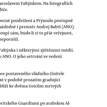
roslavem Faltýnkem. Na fotografiích
diče.
becné pozdvižení a Prymulu postupně
 následně i premiér Andrej Babiš (ANO).
oupí sám, bude-li si to přát veřejnost,
 neporušil.
Faltýnka i některými zjištěními médií.
 v ANO. O jeho setrvání ve vedení
oce postaveného vládního činitele
ext v podobě prozatím gradující
 blíží ke dvěma tisícům mrtvých
 britského Guardianu po arabskou Al-