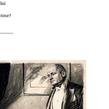
lní
 víme?