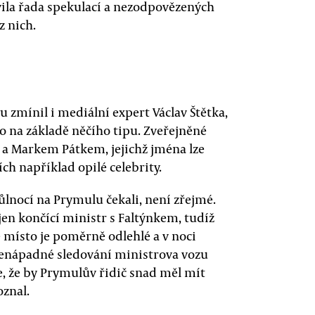
vila řada spekulací a nezodpovězených
z nich.
 zmínil i mediální expert Václav Štětka,
o na základě něčího tipu. Zveřejněné
 Markem Pátkem, jejichž jména lze
ích například opilé celebrity.
ůlnocí na Prymulu čekali, není zřejmé.
jen končící ministr s Faltýnkem, tudíž
 místo je poměrně odlehlé a v noci
 nenápadné sledování ministrova vozu
, že by Prymulův řidič snad měl mít
znal.