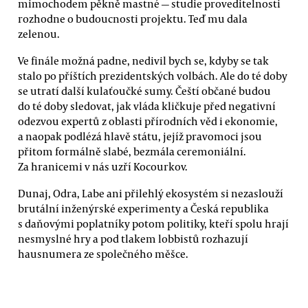
mimochodem pěkně mastné — studie proveditelnosti
rozhodne o budoucnosti projektu. Teď mu dala
zelenou.
Ve finále možná padne, nedivil bych se, kdyby se tak
stalo po příštích prezidentských volbách. Ale do té doby
se utratí další kulaťoučké sumy. Čeští občané budou
do té doby sledovat, jak vláda kličkuje před negativní
odezvou expertů z oblasti přírodních věd i ekonomie,
a naopak podlézá hlavě státu, jejíž pravomoci jsou
přitom formálně slabé, bezmála ceremoniální.
Za hranicemi v nás uzří Kocourkov.
Dunaj, Odra, Labe ani přilehlý ekosystém si nezaslouží
brutální inženýrské experimenty a Česká republika
s daňovými poplatníky potom politiky, kteří spolu hrají
nesmyslné hry a pod tlakem lobbistů rozhazují
hausnumera ze společného měšce.