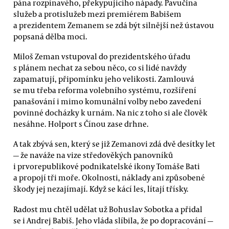
pána rozpínavého, překypujícího nápady. Pavučina
služeb a protislužeb mezi premiérem Babišem
a prezidentem Zemanem se zdá být silnější než ústavou
popsaná dělba moci.
Miloš Zeman vstupoval do prezidentského úřadu
s plánem nechat za sebou něco, co si lidé navždy
zapamatují, připomínku jeho velikosti. Zamlouvá
se mu třeba reforma volebního systému, rozšíření
panašování i mimo komunální volby nebo zavedení
povinné docházky k urnám. Na nic z toho si ale člověk
nesáhne. Holport s Čínou zase drhne.
A tak zbývá sen, který se již Zemanovi zdá dvě desítky let
— že naváže na vize středověkých panovníků
i prvorepublikové podnikatelské ikony Tomáše Bati
a propojí tři moře. Okolnosti, náklady ani způsobené
škody jej nezajímají. Když se kácí les, lítají třísky.
Radost mu chtěl udělat už Bohuslav Sobotka a přidal
se i Andrej Babiš. Jeho vláda slíbila, že po dopracování —