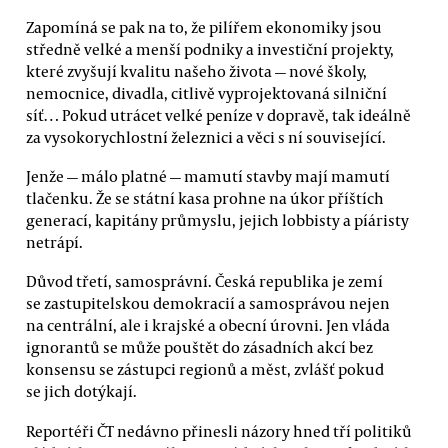
Zapomíná se pak na to, že pilířem ekonomiky jsou
středně velké a menší podniky a investiční projekty,
které zvyšují kvalitu našeho života — nové školy,
nemocnice, divadla, citlivě vyprojektovaná silniční
síť… Pokud utrácet velké peníze v dopravě, tak ideálně
za vysokorychlostní železnici a věci s ní související.
Jenže — málo platné — mamutí stavby mají mamutí
tlačenku. Že se státní kasa prohne na úkor příštích
generací, kapitány průmyslu, jejich lobbisty a píáristy
netrápí.
Důvod třetí, samosprávní. Česká republika je zemí
se zastupitelskou demokracií a samosprávou nejen
na centrální, ale i krajské a obecní úrovni. Jen vláda
ignorantů se může pouštět do zásadních akcí bez
konsensu se zástupci regionů a měst, zvlášť pokud
se jich dotýkají.
Reportéři ČT nedávno přinesli názory hned tří politiků