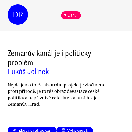
DR
♥ Daruji
Zemanův kanál je i politický
problém
Lukáš Jelínek
Nejde jen o to, že absurdní projekt je zločinem
proti přírodě. Je to též obraz devastace české
politiky a nepříznivé role, kterou v ní hraje
Zemanův Hrad.
Zkopírovat odkaz
Vytisknout