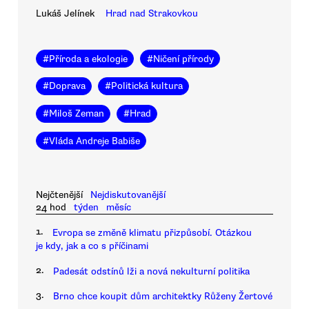
Lukáš Jelínek
Hrad nad Strakovkou
#
Příroda a ekologie
#
Ničení přírody
#
Doprava
#
Politická kultura
#
Miloš Zeman
#
Hrad
#
Vláda Andreje Babiše
Nejčtenější
Nejdiskutovanější
24 hod
týden
měsíc
1.
Evropa se změně klimatu přizpůsobí. Otázkou
je kdy, jak a co s příčinami
2.
Padesát odstínů lži a nová nekulturní politika
3.
Brno chce koupit dům architektky Růženy Žertové