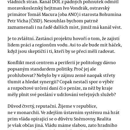
vládních stran. Kanál DOL z pádných pohnutek odmítl
moravskoslezský hejtman Ivo Vondrák, ostravský
primátor Tomáš Macura (oba ANO) i starosta Bohumína
Petr Vícha (ČSSD). Nesouhlas bychom patrně
zaznamenali i na řadě dalších míst, jimiž má kanál vést.
Je to zvláštní. Zastánci projektu hovoří o tom, že zajistí
lidem práci a regionům vodu. Asi to ale bude mít háček,
když jsou skeptičtí i ti, kteří by se přeci měli radovat.
Konflikt mezi centrem a periferií je politology dávno
popsaným standardem politiky. Proč jej ale
prohlubovat? Nebylo by v zájmu země naopak střety
tlumit a hledat synergii? Copak nestačí spor o výběr
a rozpočtové určení daní či o peníze, za něž by kraje
měly plnit své poslání v udržování veřejných služeb?
Důvod čtvrtý, reputační. Žijeme v republice,
ne v monarchii. Ve zdejším ústavním systému má hrát
prim vláda opírající se o důvěru Sněmovny. Realita
je však občas jiná. Vládu máme slabou, zato hradního