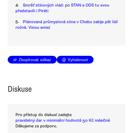
4.
Smršť stínových vlád: po STAN a ODS tu svou
představili i Piráti
5.
Plánovaná průmyslová zóna v Chebu zabije pět lidí
ročně. Vinou emisí
Zkopírovat odkaz
Vytisknout
Diskuse
Pro přístup do diskusí zadejte
pravidelný dar v minimální hodnotě 50 Kč měsíčně
Děkujeme za podporu.