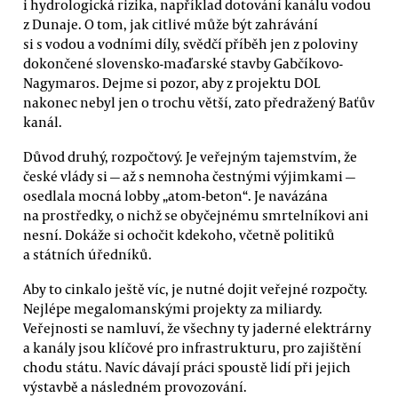
i hydrologická rizika, například dotování kanálu vodou
z Dunaje. O tom, jak citlivé může být zahrávání
si s vodou a vodními díly, svědčí příběh jen z poloviny
dokončené slovensko-maďarské stavby Gabčíkovo-
Nagymaros. Dejme si pozor, aby z projektu DOL
nakonec nebyl jen o trochu větší, zato předražený Baťův
kanál.
Důvod druhý, rozpočtový. Je veřejným tajemstvím, že
české vlády si — až s nemnoha čestnými výjimkami —
osedlala mocná lobby „atom-beton“. Je navázána
na prostředky, o nichž se obyčejnému smrtelníkovi ani
nesní. Dokáže si ochočit kdekoho, včetně politiků
a státních úředníků.
Aby to cinkalo ještě víc, je nutné dojit veřejné rozpočty.
Nejlépe megalomanskými projekty za miliardy.
Veřejnosti se namluví, že všechny ty jaderné elektrárny
a kanály jsou klíčové pro infrastrukturu, pro zajištění
chodu státu. Navíc dávají práci spoustě lidí při jejich
výstavbě a následném provozování.