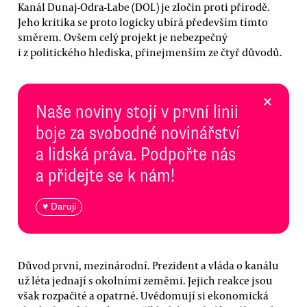
Kanál Dunaj-Odra-Labe (DOL) je zločin proti přírodě.
Jeho kritika se proto logicky ubírá především tímto
směrem. Ovšem celý projekt je nebezpečný
i z politického hlediska, přinejmenším ze čtyř důvodů.
×
Naše noviny stojí v první linii
boje za svobodné novinářství
a lidská práva. Podpořte nás
a přidejte se k nám!
♥ Daruji
Důvod první, mezinárodní. Prezident a vláda o kanálu
už léta jednají s okolními zeměmi. Jejich reakce jsou
však rozpačité a opatrné. Uvědomují si ekonomická