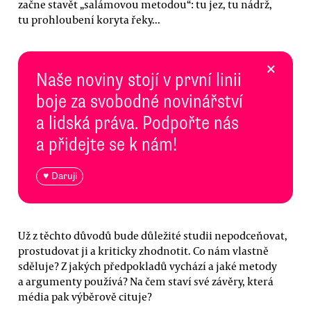
začne stavět „salámovou metodou“: tu jez, tu nádrž,
tu prohloubení koryta řeky...
×
Naše noviny stojí v první linii
boje za svobodné novinářství
a lidská práva. Podpořte nás
a přidejte se k nám!
♥ Daruji
Už z těchto důvodů bude důležité studii nepodceňovat,
prostudovat ji a kriticky zhodnotit. Co nám vlastně
sděluje? Z jakých předpokladů vychází a jaké metody
a argumenty používá? Na čem staví své závěry, která
média pak výběrově cituje?