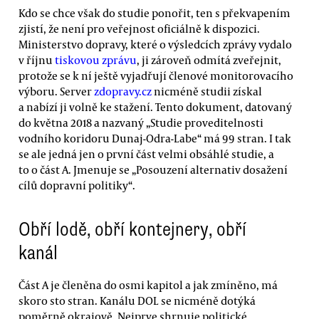
Kdo se chce však do studie ponořit, ten s překvapením
zjistí, že není pro veřejnost oficiálně k dispozici.
Ministerstvo dopravy, které o výsledcích zprávy vydalo
v říjnu
tiskovou zprávu
, ji zároveň odmítá zveřejnit,
protože se k ní ještě vyjadřují členové monitorovacího
výboru. Server
zdopravy.cz
nicméně studii získal
a nabízí ji volně ke stažení. Tento dokument, datovaný
do května 2018 a nazvaný „Studie proveditelnosti
vodního koridoru Dunaj-Odra-Labe“ má 99 stran. I tak
se ale jedná jen o první část velmi obsáhlé studie, a
to o část A. Jmenuje se „Posouzení alternativ dosažení
cílů dopravní politiky“.
Obří lodě, obří kontejnery, obří
kanál
Část A je členěna do osmi kapitol a jak zmíněno, má
skoro sto stran. Kanálu DOL se nicméně dotýká
poměrně okrajově. Nejprve shrnuje politické