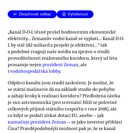
Zkopírovat odkaz
Vytisknout
„Kanál D-O-L těsně prošel hodnocením ekonomické
efektivity... Zemanův vodní kanál se vyplatí... Kanál D-O-
L by stál 582 miliard a projekt je efektivní...“ tak
a podobně reagují naše média na zprávu o studii
proveditelnosti zvažovaného koridoru, který už léta
prosazuje nejen
prezident Zeman
, ale
i
vodohospodářská lobby
.
Odpůrci kanálu jsou studií zaskočeni. Je možné, že
se státní mašinerie dá na základě studie do pohybu
a zahájí kroky k realizaci koridoru? Předložená částka
je sice astronomická (pro srovnání: blíží se polovině
celkových příjmů státního rozpočtu v roce 2018), ale
co když se podaří získat dotaci EU, anebo — jak
naznačuje prezident Zeman
— se jako investor přihlásí
Čína? Pravděpodobnější možnost pak je, že se kanál