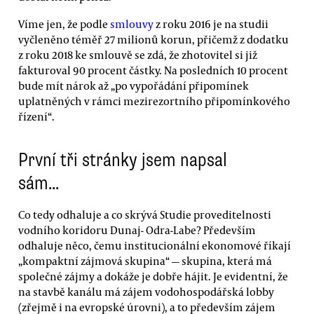
Víme jen, že podle
smlouvy
z roku 2016 je na studii
vyčleněno téměř 27 milionů korun, přičemž z dodatku
z roku 2018 ke smlouvě se zdá, že zhotovitel si již
fakturoval 90 procent částky. Na posledních 10 procent
bude mít nárok až „po vypořádání připomínek
uplatněných v rámci mezirezortního připomínkového
řízení“.
První tři stránky jsem napsal
sám...
Co tedy odhaluje a co skrývá Studie proveditelnosti
vodního koridoru Dunaj- Odra-Labe? Především
odhaluje něco, čemu institucionální ekonomové říkají
„kompaktní zájmová skupina“ — skupina, která má
společné zájmy a dokáže je dobře hájit. Je evidentní, že
na stavbě kanálu má zájem vodohospodářská lobby
(zřejmě i na evropské úrovni), a to především zájem