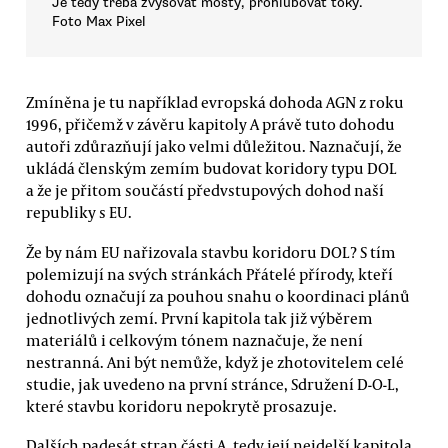
Je tedy třeba zvyšovat mosty, prohlubovat toky.
Foto Max Pixel
Zmíněna je tu například evropská dohoda AGN z roku
1996, přičemž v závěru kapitoly A právě tuto dohodu
autoři zdůrazňují jako velmi důležitou. Naznačují, že
ukládá členským zemím budovat koridory typu DOL
a že je přitom součástí předvstupových dohod naší
republiky s EU.
Že by nám EU nařizovala stavbu koridoru DOL? S tím
polemizují na svých stránkách Přátelé přírody, kteří
dohodu označují za pouhou snahu o koordinaci plánů
jednotlivých zemí. První kapitola tak již výběrem
materiálů i celkovým tónem naznačuje, že není
nestranná. Ani být nemůže, když je zhotovitelem celé
studie, jak uvedeno na první stránce, Sdružení D-O-L,
které stavbu koridoru nepokrytě prosazuje.
Dalších padesát stran části A, tedy její nejdelší kapitola