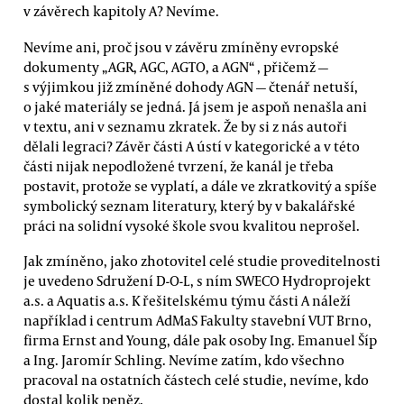
v závěrech kapitoly A? Nevíme.
Nevíme ani, proč jsou v závěru zmíněny evropské
dokumenty „AGR, AGC, AGTO, a AGN“ , přičemž —
s výjimkou již zmíněné dohody AGN — čtenář netuší,
o jaké materiály se jedná. Já jsem je aspoň nenašla ani
v textu, ani v seznamu zkratek. Že by si z nás autoři
dělali legraci? Závěr části A ústí v kategorické a v této
části nijak nepodložené tvrzení, že kanál je třeba
postavit, protože se vyplatí, a dále ve zkratkovitý a spíše
symbolický seznam literatury, který by v bakalářské
práci na solidní vysoké škole svou kvalitou neprošel.
Jak zmíněno, jako zhotovitel celé studie proveditelnosti
je uvedeno Sdružení D-O-L, s ním SWECO Hydroprojekt
a.s. a Aquatis a.s. K řešitelskému týmu části A náleží
například i centrum AdMaS Fakulty stavební VUT Brno,
firma Ernst and Young, dále pak osoby Ing. Emanuel Šíp
a Ing. Jaromír Schling. Nevíme zatím, kdo všechno
pracoval na ostatních částech celé studie, nevíme, kdo
dostal kolik peněz.