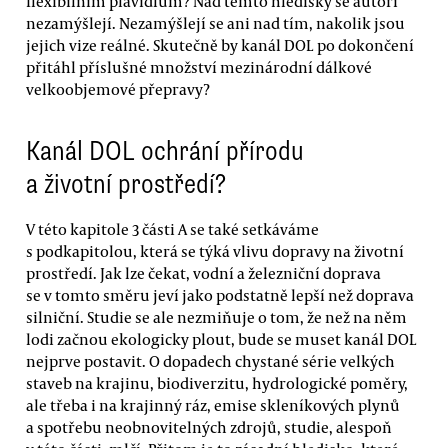
flexibilním plavidlům? Nad těmto hledisky se autoři
nezamýšlejí. Nezamýšlejí se ani nad tím, nakolik jsou
jejich vize reálné. Skutečně by kanál DOL po dokončení
přitáhl příslušné množství mezinárodní dálkové
velkoobjemové přepravy?
Kanál DOL ochrání přírodu
a životní prostředí?
V této kapitole 3 části A se také setkáváme
s podkapitolou, která se týká vlivu dopravy na životní
prostředí. Jak lze čekat, vodní a železniční doprava
se v tomto směru jeví jako podstatně lepší než doprava
silniční. Studie se ale nezmiňuje o tom, že než na něm
lodi začnou ekologicky plout, bude se muset kanál DOL
nejprve postavit. O dopadech chystané série velkých
staveb na krajinu, biodiverzitu, hydrologické poměry,
ale třeba i na krajinný ráz, emise skleníkových plynů
a spotřebu neobnovitelných zdrojů, studie, alespoň