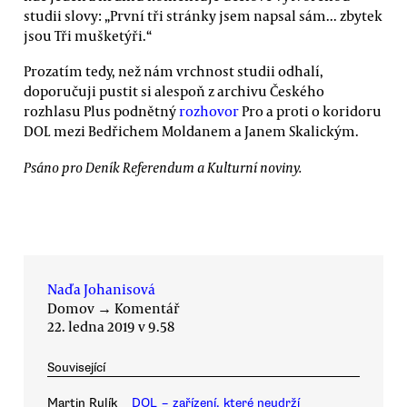
studii slovy: „První tři stránky jsem napsal sám... zbytek
jsou Tři mušketýři.“
Prozatím tedy, než nám vrchnost studii odhalí,
doporučuji pustit si alespoň z archivu Českého
rozhlasu Plus podnětný
rozhovor
Pro a proti o koridoru
DOL mezi Bedřichem Moldanem a Janem Skalickým.
Psáno pro Deník Referendum a Kulturní noviny.
Naďa Johanisová
Domov
→
Komentář
22. ledna 2019 v 9.58
Související
Martin Rulík
DOL − zařízení, které neudrží