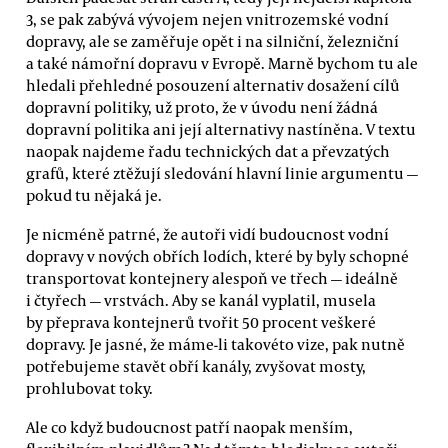
3, se pak zabývá vývojem nejen vnitrozemské vodní
dopravy, ale se zaměřuje opět i na silniční, železniční
a také námořní dopravu v Evropě. Marně bychom tu ale
hledali přehledné posouzení alternativ dosažení cílů
dopravní politiky, už proto, že v úvodu není žádná
dopravní politika ani její alternativy nastíněna. V textu
naopak najdeme řadu technických dat a převzatých
grafů, které ztěžují sledování hlavní linie argumentu —
pokud tu nějaká je.
Je nicméně patrné, že autoři vidí budoucnost vodní
dopravy v nových obřích lodích, které by byly schopné
transportovat kontejnery alespoň ve třech — ideálně
i čtyřech — vrstvách. Aby se kanál vyplatil, musela
by přeprava kontejnerů tvořit 50 procent veškeré
dopravy. Je jasné, že máme-li takovéto vize, pak nutně
potřebujeme stavět obří kanály, zvyšovat mosty,
prohlubovat toky.
Ale co když budoucnost patří naopak menším,