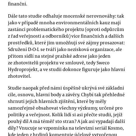
finanční.
Dále tato studie odhaluje mocenské nerovnováhy: tak
jako v případě mnoha environmentálních kauz mají
zastánci problematického projektu (oproti odpůrcům
z řad veřejnosti a odborníků) více finančních a dalších
prostředků, které jim umožňují své zájmy prosazovat:
Sdružení D-O-L se tváří jako nezisková organizace, ale
přitom sídlí na stejné pražské adrese jako jeden
ze zhotovitelů projektu ve smlouvě, tedy Sweco
Hydroprojekt, a ve studii dokonce figuruje jako hlavní
zhotovitel.
Studie naopak před námi úspěšně ukrývá své základní
cíle, osnovu, hlavní body a závěry. Chybí tak přehledné
shrnutí jejích hlavních zjištění, které by měly
samozřejmě obsahovat všechny výzkumy, určené pro
politiky a veřejnost. Kolik lidí si asi přečte studii, jejíž
pouhý díl A má téměř sto stran? A jak asi vypadají další
díly? Vnucuje se vzpomínka na televizní seriál Kosmo,
kde jeden z hrdinů komentuje účelově vytvořenou