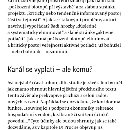
Za hrozbu vnějšího prostředí označují pak například
„poškození biotopů při výstavbě" a za slabou stránku
projektu „kriticky nebo tendenčně informovaný postoj
části veřejnosti". A jak se s takovými problémy autoři
navrhují vypořádat? Radí hrozby „důsledně
a systematicky eliminovat“ a slabé stránky „aktivně
potlačit“. Jak se má poškození biotopů eliminovat
a kritický postoj veřejnosti aktivně potlačit, už bohužel
— nebo bohudík — nezmiňují.
Kanál se vyplatí — ale komu?
Asi nejslabší částí tohoto dílu studie je závěr. Ten by měl
jak známo shrnout hlavní zjištění předchozího textu.
Tento závěr ale překvapivě přichází s celou řadou
nových tvrzení. Například se dozvídáme, že koridor má
funkce, „související s podporu ekonomiky, rekreace,
hospodaření s vodou, k zábraně či snížení účinků
povodní...“ Tyto účinky ale budou shrnuty, jak se také
dozvídáme, až v kapitole D! Proč se objevují již