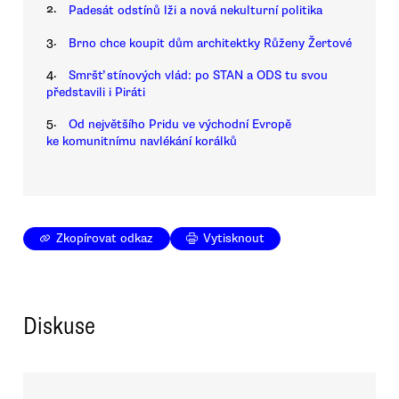
2.
Padesát odstínů lži a nová nekulturní politika
3.
Brno chce koupit dům architektky Růženy Žertové
4.
Smršť stínových vlád: po STAN a ODS tu svou
představili i Piráti
5.
Od největšího Pridu ve východní Evropě
ke komunitnímu navlékání korálků
Zkopírovat odkaz
Vytisknout
Diskuse