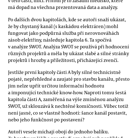
v této části, mlčí. Přitom je to zásadní hledisko, které
má dopad na všechna prezentovaná data a analýzy.
Po dalších dvou kapitolách, kde se autoři snaží ukázat,
že by chystaný kanál (s kaskádou elektráren) mohl
fungovat jako podpůrná služba při nerovnováhách
zásob elektřiny, následuje kapitola 6. Ta spočívá
v analýze SWOT. Analýza SWOT se používá při hodnocení
různých projektů a měla by ukázat slabé a silné stránky
projektů i hrozby a příležitosti, přicházející zvenčí.
Jestliže první kapitoly části A byly silně technicistně
pojaté, nepřehledné a zaujaté pro stavbu kanálu, přesto
jim nelze upřít určitou informační hodnotu
a imponující technické know-how. Naproti tomu šestá
kapitola části A, zaměřená na výše zmíněnou analýzu
SWOT, už sklouzává k nechtěné komičnosti. Vůbec totiž
není jasné, co se vlastně hodnotí: šance kanál postavit,
nebo jeho funkčnost po postavení?
Autoři vesele míchají obojí do jednoho balíku.