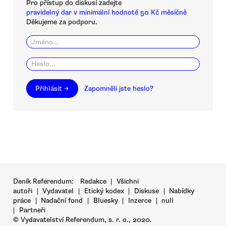
Pro přístup do diskusí zadejte
pravidelný dar v minimální hodnotě 50 Kč měsíčně
Děkujeme za podporu.
Přihlásit →
Zapomněli jste heslo?
Deník Referendum:
Redakce
|
Všichni
autoři
|
Vydavatel
|
Etický kodex
|
Diskuse
|
Nabídky
práce
|
Nadační fond
|
Bluesky
|
Inzerce
|
null
|
Partneři
© Vydavatelství Referendum, s. r. o., 2020.