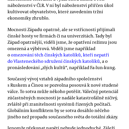
náboženství v ČLR. V ní byl náboženství přiřčen úkol
kultivovat obyvatelstvo, které zavedením tržní
ekonomiky zhrublo.
Mocnosti Západu opatrně, ale se vstřícností přijímali
čínské hosty ve firmách či na univerzitách. Tady byl
Západ opatrnější, viděli jsme, že opatření režimu jsou
omezená a výběrová. Věděli jsme například
o
omezování těch čínských katolíků, kteří nepatří
do Vlasteneckého sdružení čínských katolíků
, a o
pronásledování „zlých kultů“, například Fa-lun-kung.
Současný vývoj vztahů západního společenství
s Ruskem a Čínou se pozvolna posouvá k nové studené
válce. To sotva může někoho potěšit. Válečný potenciál
zúčastněných mocností je nadále katastrofálně ničivý,
zvláště při zranitelnosti systémů řízených počítači.
Globálním konfliktem by se sotva dosáhlo něčeho
jiného než propadu současného světa do totální zkázy.
Jenomže překonat napětí nebude jednoduché. Záleží