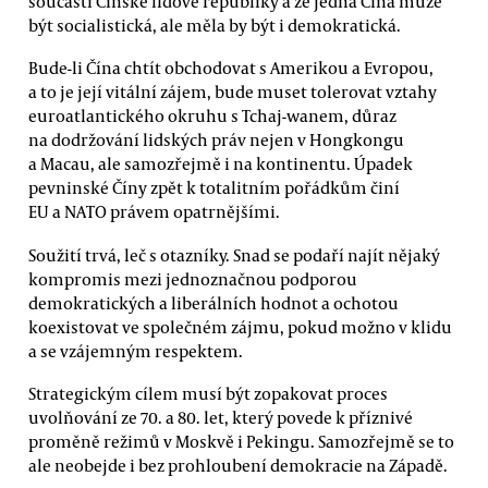
součástí Čínské lidové republiky a že jedna Čína může
být socialistická, ale měla by být i demokratická.
Bude-li Čína chtít obchodovat s Amerikou a Evropou,
a to je její vitální zájem, bude muset tolerovat vztahy
euroatlantického okruhu s Tchaj-wanem, důraz
na dodržování lidských práv nejen v Hongkongu
a Macau, ale samozřejmě i na kontinentu. Úpadek
pevninské Číny zpět k totalitním pořádkům činí
EU a NATO právem opatrnějšími.
Soužití trvá, leč s otazníky. Snad se podaří najít nějaký
kompromis mezi jednoznačnou podporou
demokratických a liberálních hodnot a ochotou
koexistovat ve společném zájmu, pokud možno v klidu
a se vzájemným respektem.
Strategickým cílem musí být zopakovat proces
uvolňování ze 70. a 80. let, který povede k příznivé
proměně režimů v Moskvě i Pekingu. Samozřejmě se to
ale neobejde i bez prohloubení demokracie na Západě.