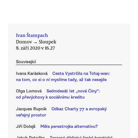
Ivan Štampach
Domov
→
Sloupek
8. září 2020 v 16.27
Související
Ivana Karásková
Cesta Vystrčila na Tchaj-wan:
na tom, co si o ní myslíme tady, až tak nesejde
Olga Lomová
Sedmdesát let „nové Číny“:
od převýchovy k sociálnímu kreditu
Jacques Rupnik
Odkaz Charty 77 a evropský
veřejný prostor
Jiří Dolejš
Měla perestrojka alternativu?
Jakub Patočka
Zrazené dědictví české heretické