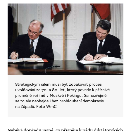
Strategickým cílem musí být zopakovat proces
uvolňování ze 70. a 80. let, který povede k příznivé
proměně režimů v Moskvě i Pekingu. Samozřejmě
se to ale neobejde i bez prohloubení demokracie
na Západě. Foto WmC
Nebývá dopředu jasné, co přispěje k pádu diktátorských