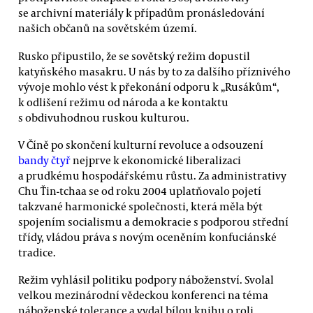
se archivní materiály k případům pronásledování
našich občanů na sovětském území.
Rusko připustilo, že se sovětský režim dopustil
katyňského masakru. U nás by to za dalšího příznivého
vývoje mohlo vést k překonání odporu k „Rusákům“,
k odlišení režimu od národa a ke kontaktu
s obdivuhodnou ruskou kulturou.
V Číně po skončení kulturní revoluce a odsouzení
bandy čtyř
nejprve k ekonomické liberalizaci
a prudkému hospodářskému růstu. Za administrativy
Chu Ťin-tchaa se od roku 2004 uplatňovalo pojetí
takzvané harmonické společnosti, která měla být
spojením socialismu a demokracie s podporou střední
třídy, vládou práva s novým oceněním konfuciánské
tradice.
Režim vyhlásil politiku podpory náboženství. Svolal
velkou mezinárodní vědeckou konferenci na téma
náboženské tolerance a vydal bílou knihu o roli