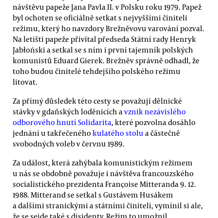
návštěvu papeže Jana Pavla II. v Polsku roku 1979. Papež
byl ochoten se oficiálně setkat s nejvyššími činiteli
režimu, který ho navzdory Brežněvovu varování pozval.
Na letišti papeže přivítal předseda Státní rady Henryk
Jabłoński a setkal se s ním i první tajemník polských
komunistů Eduard Gierek. Brežněv správně odhadl, že
toho budou činitelé tehdejšího polského režimu
litovat.
Za přímý důsledek této cesty se považují dělnické
stávky v gdaňských loděnicích a
vznik nezávislého
odborového hnutí Solidarita
, které pozvolna dosáhlo
jednání u takřečeného
kulatého stolu
a částečně
svobodných voleb v červnu 1989.
Za událost, která zahýbala komunistickým režimem
u nás se obdobně považuje i návštěva francouzského
socialistického prezidenta Françoise Mitteranda 9. 12.
1988. Mitterand se setkal s Gustávem Husákem
a dalšími stranickými a státními činiteli, vymínil si ale,
že se sejde také s disidenty. Režim to umožnil.