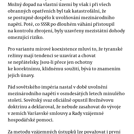
Možný dopad na vlastní území by však i při všech
obranných opatřeních byl tak katastrofální, že
se postupně dospělo k uvolňování mezinárodního
napětí. Poté, co SSSR po dlouhém váhání přistoupil
na kontrolu zbrojení, byly uzavřeny mezistátní dohody
omezující riziko.
Pro variantu mírové koexistence mluví to, že tyranské
režimy mají tendenci se uzavírat a chovat
se nepřátelsky. Jsou-li přece jen ochotny
ke korektnímu, klidnému soužití, bývá to znamením
jejich únavy.
Pád sovětského impéria nastal v době uvolnění
mezinárodního napětí v osmdesátých letech minulého
století. Sovětský svaz oficiálně opustil Brežněvovu
doktrínu a deklaroval, že nebude zasahovat do vývoje
v zemích Varšavské smlouvy a Rady vzájemné
hospodářské pomoci.
Za metodu vzájemných ústupků lze považovat i první