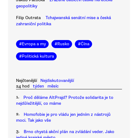
geopolitiky
Filip Outrata
Tchajwanská senátní mise a česká
zahraniční politika
#
Evropa a my
#
Rusko
#
Čína
#
Politická kultura
Nejčtenější
Nejdiskutovanější
24 hod
týden
měsíc
1.
Proč děláme AltPrajd? Protože solidarita je to
nejdůležitější, co máme
2.
Homofobie je pro vládu jen jedním z nástrojů
moci. Tak jako vše
3.
Brno chystá akční plán na zvládání veder. Jako
jediné krajské město