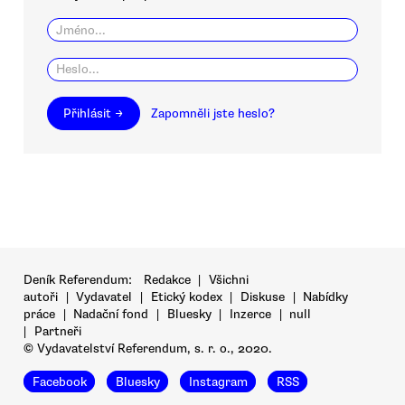
Přihlásit →
Zapomněli jste heslo?
Deník Referendum:
Redakce
|
Všichni
autoři
|
Vydavatel
|
Etický kodex
|
Diskuse
|
Nabídky
práce
|
Nadační fond
|
Bluesky
|
Inzerce
|
null
|
Partneři
© Vydavatelství Referendum, s. r. o., 2020.
Facebook
Bluesky
Instagram
RSS