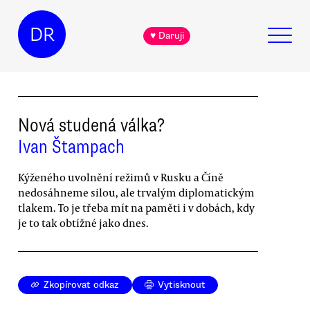
DR
♥ Daruji
Nová studená válka?
Ivan Štampach
Kýženého uvolnění režimů v Rusku a Číně
nedosáhneme silou, ale trvalým diplomatickým
tlakem. To je třeba mít na paměti i v dobách, kdy
je to tak obtížné jako dnes.
Zkopírovat odkaz
Vytisknout