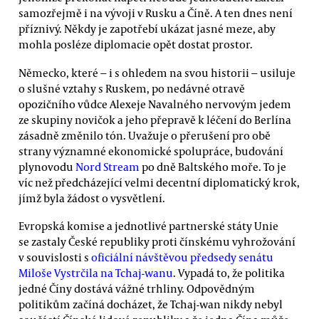
samozřejmě i na vývoji v Rusku a Číně. A ten dnes není
příznivý. Někdy je zapotřebí ukázat jasné meze, aby
mohla posléze diplomacie opět dostat prostor.
Německo, které − i s ohledem na svou historii − usiluje
o slušné vztahy s Ruskem, po nedávné otravě
opozičního vůdce Alexeje Navalného nervovým jedem
ze skupiny novičok a jeho přepravě k léčení do Berlína
zásadně změnilo tón. Uvažuje o přerušení pro obě
strany významné ekonomické spolupráce, budování
plynovodu
Nord Stream
po dně Baltského moře. To je
víc než předcházející velmi decentní diplomatický krok,
jímž byla žádost o vysvětlení.
Evropská komise a jednotlivé partnerské státy Unie
se zastaly České republiky proti čínskému vyhrožování
v souvislosti s
oficiální návštěvou předsedy senátu
Miloše Vystrčila na Tchaj-wanu
. Vypadá to, že politika
jedné Číny dostává vážné trhliny. Odpovědným
politikům začíná docházet, že Tchaj-wan nikdy nebyl