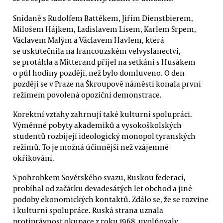
Snídaně s Rudolfem Battěkem, Jiřím Dienstbierem,
Milošem Hájkem, Ladislavem Lisem, Karlem Srpem,
Václavem Malým a Václavem Havlem, která
se uskutečnila na francouzském velvyslanectví,
se protáhla a Mitterand přijel na setkání s Husákem
o půl hodiny později, než bylo domluveno. O den
později se v Praze na Škroupově náměstí konala první
režimem povolená opoziční demonstrace.
Korektní vztahy zahrnují také kulturní spolupráci.
Výměnné pobyty akademiků a vysokoškolských
studentů rozbíjejí ideologický monopol tyranských
režimů. To je možná účinnější než vzájemné
okřikování.
S pohrobkem Sovětského svazu, Ruskou federací,
probíhal od začátku devadesátých let obchod a jiné
podoby ekonomických kontaktů. Zdálo se, že se rozvine
i kulturní spolupráce. Ruská strana uznala
protiprávnost okupace z roku 1968, uvolňovaly