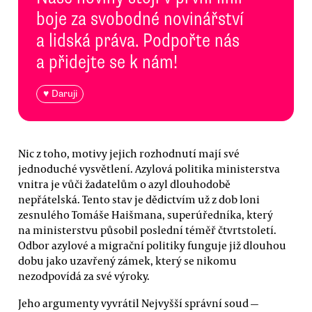
boje za svobodné novinářství
a lidská práva. Podpořte nás
a přidejte se k nám!
♥ Daruji
Nic z toho, motivy jejich rozhodnutí mají své
jednoduché vysvětlení. Azylová politika ministerstva
vnitra je vůči žadatelům o azyl dlouhodobě
nepřátelská. Tento stav je dědictvím už z dob loni
zesnulého Tomáše Haišmana, superúředníka, který
na ministerstvu působil poslední téměř čtvrtstoletí.
Odbor azylové a migrační politiky funguje již dlouhou
dobu jako uzavřený zámek, který se nikomu
nezodpovídá za své výroky.
Jeho argumenty vyvrátil Nejvyšší správní soud —