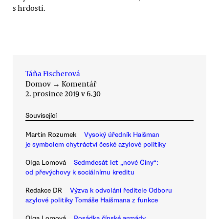
s hrdostí.
Táňa Fischerová
Domov
→
Komentář
2. prosince 2019 v 6.30
Související
Martin Rozumek
Vysoký úředník Haišman
je symbolem chytráctví české azylové politiky
Olga Lomová
Sedmdesát let „nové Číny“:
od převýchovy k sociálnímu kreditu
Redakce DR
Výzva k odvolání ředitele Odboru
azylové politiky Tomáše Haišmana z funkce
Olga Lomová
Posádka čínské armády