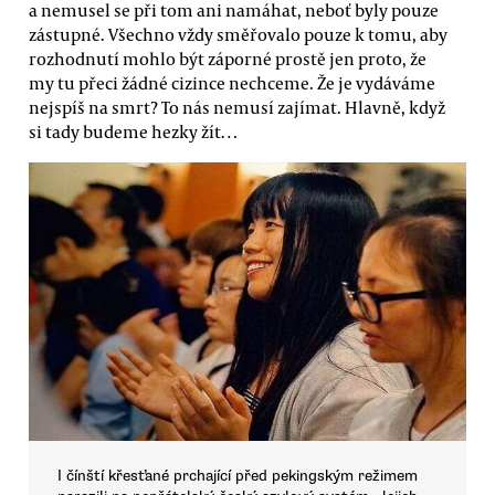
a nemusel se při tom ani namáhat, neboť byly pouze
zástupné. Všechno vždy směřovalo pouze k tomu, aby
rozhodnutí mohlo být záporné prostě jen proto, že
my tu přeci žádné cizince nechceme. Že je vydáváme
nejspíš na smrt? To nás nemusí zajímat. Hlavně, když
si tady budeme hezky žít…
I čínští křesťané prchající před pekingským režimem