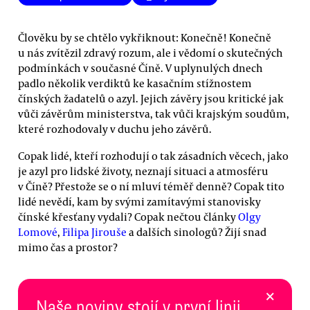
Člověku by se chtělo vykřiknout: Konečně! Konečně
u nás zvítězil zdravý rozum, ale i vědomí o skutečných
podmínkách v současné Číně. V uplynulých dnech
padlo několik verdiktů ke kasačním stížnostem
čínských žadatelů o azyl. Jejich závěry jsou kritické jak
vůči závěrům ministerstva, tak vůči krajským soudům,
které rozhodovaly v duchu jeho závěrů.
Copak lidé, kteří rozhodují o tak zásadních věcech, jako
je azyl pro lidské životy, neznají situaci a atmosféru
v Číně? Přestože se o ní mluví téměř denně? Copak tito
lidé nevědí, kam by svými zamítavými stanovisky
čínské křesťany vydali? Copak nečtou články
Olgy
Lomové
,
Filipa Jirouše
a dalších sinologů? Žijí snad
mimo čas a prostor?
×
Naše noviny stojí v první linii