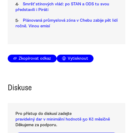
4.
Smršť stínových vlád: po STAN a ODS tu svou
představili i Piráti
5.
Plánovaná průmyslová zóna v Chebu zabije pět lidí
ročně. Vinou emisí
Zkopírovat odkaz
Vytisknout
Diskuse
Pro přístup do diskusí zadejte
pravidelný dar v minimální hodnotě 50 Kč měsíčně
Děkujeme za podporu.