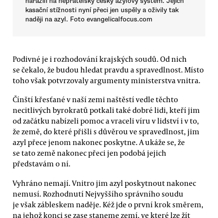
narazili na nepřátelský český azylový systém. Jejich
kasační stížnosti nyní přeci jen uspěly a oživily tak
naději na azyl. Foto evangelicalfocus.com
Podivné je i rozhodování krajských soudů. Od nich
se čekalo, že budou hledat pravdu a spravedlnost. Místo
toho však potvrzovaly argumenty ministerstva vnitra.
Čínští křesťané v naší zemi naštěstí vedle těchto
necitlivých byrokratů potkali také dobré lidi, kteří jim
od začátku nabízeli pomoc a vraceli víru v lidství i v to,
že země, do které přišli s důvěrou ve spravedlnost, jim
azyl přece jenom nakonec poskytne. A ukáže se, že
se tato země nakonec přeci jen podobá jejich
představám o ní.
Vyhráno nemají. Vnitro jim azyl poskytnout nakonec
nemusí. Rozhodnutí Nejvyššího správního soudu
je však zábleskem naděje. Kéž jde o první krok směrem,
na jehož konci se zase staneme zemí, ve které lze žít