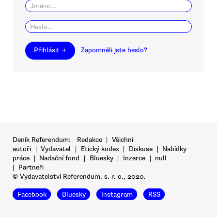
Přihlásit →
Zapomněli jste heslo?
Deník Referendum:
Redakce
|
Všichni
autoři
|
Vydavatel
|
Etický kodex
|
Diskuse
|
Nabídky
práce
|
Nadační fond
|
Bluesky
|
Inzerce
|
null
|
Partneři
© Vydavatelství Referendum, s. r. o., 2020.
Facebook
Bluesky
Instagram
RSS