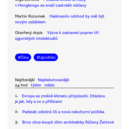
v Hongkongu se snaží zastrašit občany
Martin Rozumek
Haišmanův odchod by měl být
novým začátkem
Otevřený dopis
Výzva k zastavení poprav tří
ujgurských intelektuálů
#
Čína
#
Uprchlíci
Nejčtenější
Nejdiskutovanější
24 hod
týden
měsíc
1.
Evropa se změně klimatu přizpůsobí. Otázkou
je jak, kdy a co s příčinami
2.
Padesát odstínů lži a nová nekulturní politika
3.
Brno chce koupit dům architektky Růženy Žertové