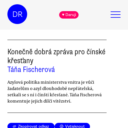
DR
♥ Daruji
Konečně dobrá zpráva pro čínské
křesťany
Táňa Fischerová
Azylová politika ministerstva vnitra je vůči
žadatelům o azyl dlouhodobě nepřátelská,
setkali se s ní i čínští křesťané. Táňa Fischerová
komentuje jejich dílčí vítězství.
Zkopírovat odkaz
Vytisknout