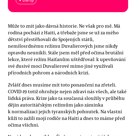
♥ Daruji
Může to znít jako dávná historie. Ne však pro mě. Má
rodina pochází z Haiti, a třebaže jsme se už za mého
dětství přestěhovali do Spojených států,
nemilosrdnému režimu Duvalierových jsme nikdy
opravdu neunikli. Stále jsem měl před očima brutální
lekce, které režim Haiťanům uštědřoval: k upevňování
své dusivé moci Duvalierové mimo jiné využívali
přírodních pohrom a národních krizí.
Zvlášť dnes musíme mít toto ponaučení na zřeteli.
COVID-19 totiž ohrožuje nejen zdraví nás všech, ale také
lidská práva. Krize jako ta současná sloužily v průběhu
dějin autoritářským režimům jako záminka
k normalizaci jejich tyranských pohnutek. Na vlastní
kůži to zažili moji rodiče na Haiti a dnes to máme před
očima všichni.