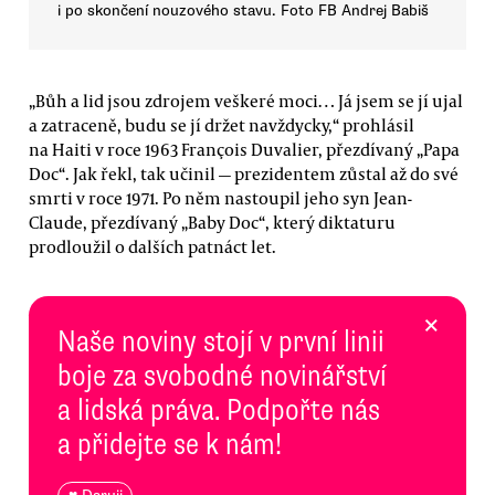
i po skončení nouzového stavu. Foto FB Andrej Babiš
„Bůh a lid jsou zdrojem veškeré moci… Já jsem se jí ujal
a zatraceně, budu se jí držet navždycky,“ prohlásil
na Haiti v roce 1963 François Duvalier, přezdívaný „Papa
Doc“. Jak řekl, tak učinil — prezidentem zůstal až do své
smrti v roce 1971. Po něm nastoupil jeho syn Jean-
Claude, přezdívaný „Baby Doc“, který diktaturu
prodloužil o dalších patnáct let.
×
Naše noviny stojí v první linii
boje za svobodné novinářství
a lidská práva. Podpořte nás
a přidejte se k nám!