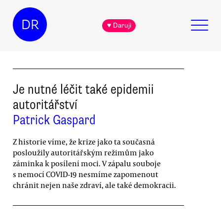
DR
♥ Daruji
Je nutné léčit také epidemii
autoritářství
Patrick Gaspard
Z historie víme, že krize jako ta současná
posloužily autoritářským režimům jako
záminka k posílení moci. V zápalu souboje
s nemocí COVID-19 nesmíme zapomenout
chránit nejen naše zdraví, ale také demokracii.