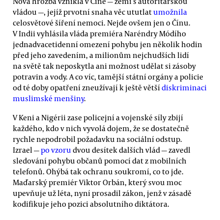
Nová hrozba vznikla v Číně — zemi s autoritářskou
vládou —, jejíž prvotní snaha věc ututlat
umožnila
celosvětové šíření nemoci. Nejde ovšem jen o Čínu.
V Indii vyhlásila vláda premiéra Naréndry Módího
jednadvacetidenní omezení pohybu jen několik hodin
před jeho zavedením, a milionům nejchudších lidí
na světě tak neposkytla ani možnost udělat si zásoby
potravin a vody. A co víc, tamější státní orgány a policie
od té doby opatření zneužívají k ještě větší
diskriminaci
muslimské menšiny
.
V Keni a Nigérii zase policejní a vojenské síly zbijí
každého, kdo v nich vyvolá dojem, že se dostatečně
rychle nepodrobil požadavku na sociální odstup.
Izrael —
po vzoru
dvou desítek dalších vlád — zavedl
sledování pohybu občanů pomocí dat z mobilních
telefonů. Ohýbá tak ochranu soukromí, co to jde.
Maďarský premiér Viktor Orbán, který svou moc
upevňuje už léta, nyní prosadil zákon, jenž v zásadě
kodifikuje jeho pozici absolutního diktátora.