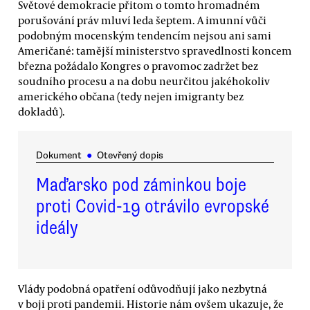
Světové demokracie přitom o tomto hromadném
porušování práv mluví leda šeptem. A imunní vůči
podobným mocenským tendencím nejsou ani sami
Američané: tamější ministerstvo spravedlnosti koncem
března požádalo Kongres o pravomoc zadržet bez
soudního procesu a na dobu neurčitou jakéhokoliv
amerického občana (tedy nejen imigranty bez
dokladů).
Dokument
●
Otevřený dopis
Maďarsko pod záminkou boje
proti Covid-19 otrávilo evropské
ideály
Vlády podobná opatření odůvodňují jako nezbytná
v boji proti pandemii. Historie nám ovšem ukazuje, že