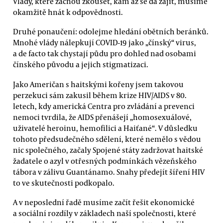
Vlády, které začnou zkoušet, kam až se dá zajít, musíme
okamžitě hnát k odpovědnosti.
Druhé ponaučení: odolejme hledání obětních beránků.
Mnohé vlády nálepkují COVID-19 jako „čínský“ virus,
a de facto tak chystají půdu pro dohled nad osobami
čínského původu a jejich stigmatizaci.
Jako Američan s haitskými kořeny jsem takovou
perzekuci sám zakusil během krize HIV/AIDS v 80.
letech, kdy americká Centra pro zvládání a prevenci
nemoci tvrdila, že AIDS přenášejí „homosexuálové,
uživatelé heroinu, hemofilici a Haiťané“. V důsledku
tohoto předsudečného sdělení, které nemělo s vědou
nic společného, začaly Spojené státy zadržovat haitské
žadatele o azyl v otřesných podmínkách vězeňského
tábora v zálivu Guantánamo. Snahy předejít šíření HIV
to ve skutečnosti podkopalo.
A v neposlední řadě musíme začít řešit ekonomické
a sociální rozdíly v základech naší společnosti, které