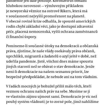
pandemie jen dále posiluje. Koronavirus obnažil
hlubokou nerovnost — výmluvným příkladem
je newyorská věznice na ostrově Rikers, která má
v současnosti nejvyšší promořenost na planetě.
V obecné rovině krize odhalila, že spoustě amerických
rodin chybí základní věci, jako je dostupní zdravotní
péče, placená nemocenská, vyšší ochrana zaměstnanců
či finanční úspory.
Pomineme-li současné útoky na demokracii a občanská
práva, zjistíme, že naše vlády osekávaly práva občanů,
uprchlíků, migrantů a žadatelů o azyl ještě v době, než
udeřila pandemie. Jistě, všichni dnes máme spoustu
jiných starostí než se obávat o stav demokracie. Jenže
není-li demokracie na našem seznamu priorit, lze
bezpečně předpokládat, že nebude ani na tom vládním.
V řadách mocných je bohužel příliš málo těch, kteří
vezmou ochranu našich práv na sebe. Musíme se jí
ve vlastním zájmu ujmout sami. Demokracie je víc než
pouhý systém vládnutí; je to zorné pole, jímž nahlížíme