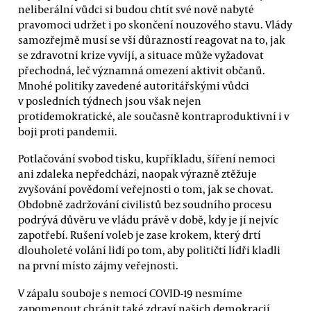
neliberální vůdci si budou chtít své nově nabyté
pravomoci udržet i po skončení nouzového stavu. Vlády
samozřejmě musí se vší důrazností reagovat na to, jak
se zdravotní krize vyvíjí, a situace může vyžadovat
přechodná, leč významná omezení aktivit občanů.
Mnohé politiky zavedené autoritářskými vůdci
v posledních týdnech jsou však nejen
protidemokratické, ale současně kontraproduktivní i v
boji proti pandemii.
Potlačování svobod tisku, kupříkladu, šíření nemoci
ani zdaleka nepředchází, naopak výrazně ztěžuje
zvyšování povědomí veřejnosti o tom, jak se chovat.
Obdobně zadržování civilistů bez soudního procesu
podrývá důvěru ve vládu právě v době, kdy je jí nejvíc
zapotřebí. Rušení voleb je zase krokem, který drtí
dlouholeté volání lidí po tom, aby političtí lídři kladli
na první místo zájmy veřejnosti.
V zápalu souboje s nemocí COVID-19 nesmíme
zapomenout chránit také zdraví našich demokracií.