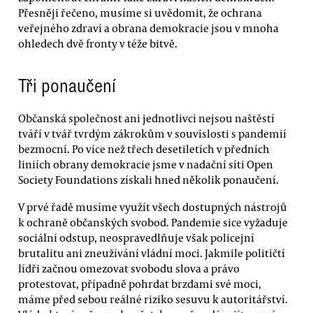
Přesněji řečeno, musíme si uvědomit, že ochrana
veřejného zdraví a obrana demokracie jsou v mnoha
ohledech dvě fronty v téže bitvě.
Tři ponaučení
Občanská společnost ani jednotlivci nejsou naštěstí
tváří v tvář tvrdým zákrokům v souvislosti s pandemií
bezmocní. Po více než třech desetiletích v předních
liniích obrany demokracie jsme v nadační síti Open
Society Foundations získali hned několik ponaučení.
V prvé řadě musíme využít všech dostupných nástrojů
k ochraně občanských svobod. Pandemie sice vyžaduje
sociální odstup, neospravedlňuje však policejní
brutalitu ani zneužívání vládní moci. Jakmile političtí
lídři začnou omezovat svobodu slova a právo
protestovat, případně pohrdat brzdami své moci,
máme před sebou reálné riziko sesuvu k autoritářství.