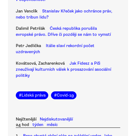
Jan Venclík
Stanislav Křeček jako ochránce práv,
nebo tribun lidu?
Dalimil Petrilák
Česká republika porušila
evropské právo. Dříve či později se nám to vymstí
Petr Jedlička
Itálie slaví rekordní počet
uzdravených
Kovátsová, Zacharenková
Jak Fidesz a PiS
zneužívají kulturních válek k prosazování asociální
politiky
#
Lidská práva
#
Covid-19
Nejčtenější
Nejdiskutovanější
24 hod
týden
měsíc
1.
Brno chystá akční plán na zvládání veder. Jako