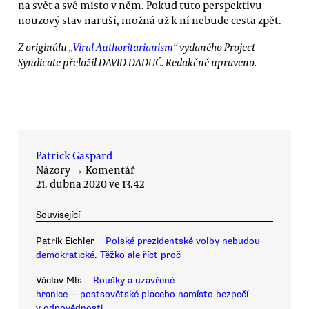
na svět a své místo v něm. Pokud tuto perspektivu
nouzový stav naruší, možná už k ní nebude cesta zpět.
Z originálu „
Viral Authoritarianism
“ vydaného Project
Syndicate přeložil DAVID DADUČ. Redakčně upraveno.
Patrick Gaspard
Názory
→
Komentář
21. dubna 2020 ve 13.42
Související
Patrik Eichler
Polské prezidentské volby nebudou
demokratické. Těžko ale říct proč
Václav Mls
Roušky a uzavřené
hranice — postsovětské placebo namísto bezpečí
v odpovědnosti