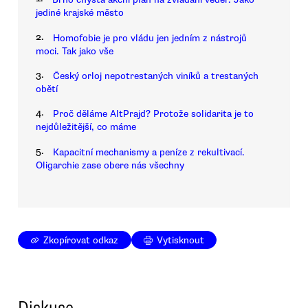
jediné krajské město
2.
Homofobie je pro vládu jen jedním z nástrojů
moci. Tak jako vše
3.
Český orloj nepotrestaných viníků a trestaných
obětí
4.
Proč děláme AltPrajd? Protože solidarita je to
nejdůležitější, co máme
5.
Kapacitní mechanismy a peníze z rekultivací.
Oligarchie zase obere nás všechny
Zkopírovat odkaz
Vytisknout
Diskuse