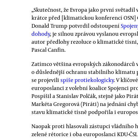
„Skutečnost, že Evropa jako první světadíl v
krátce před [klimatickou konferencí OSN] 
Donald Trump potvrdil odstoupení
Spojen
dohody
, je silnou zprávou vyslanou evrop
autor předlohy rezoluce o klimatické tísni
Pascal Canfin.
Zatímco většina evropských zákonodárců 
o důslednější ochranu stabilního klimatu 
se projevili
spíše protiekologicky
. V klíčo
europoslanci z volební koalice Spojenci p
Pospíšil a Stanislav Polčák, stejně jako Pir
Markéta Gregorová (Piráti) na jednání chy
stavu klimatické tísně podpořila i europ
Naopak proti hlasovali zástupci vládního
zelené rétorice i oba europoslanci KDU-ČSL