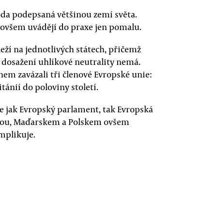
oda podepsaná většinou zemí světa.
e ovšem uvádějí do praxe jen pomalu.
eží na jednotlivých státech, přičemž
a dosažení uhlíkové neutrality nemá.
em zavázali tři členové Evropské unie:
tánií do poloviny století.
e jak Evropský parlament, tak Evropská
ikou, Maďarskem a Polskem ovšem
mplikuje.