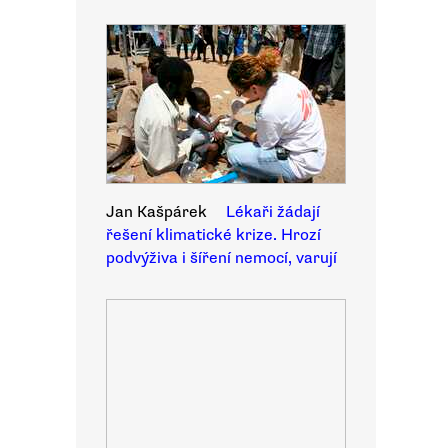
Jan Kašpárek
Lékaři žádají
řešení klimatické krize. Hrozí
podvýživa i šíření nemocí, varují