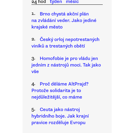
24 hod
týden
měsíc
1.
Brno chystá akční plán
na zvládání veder. Jako jediné
krajské město
2.
Český orloj nepotrestaných
viníků a trestaných obětí
3.
Homofobie je pro vládu jen
jedním z nástrojů moci. Tak jako
vše
4.
Proč děláme AltPrajd?
Protože solidarita je to
nejdůležitější, co máme
5.
Ceuta jako nástroj
hybridního boje. Jak krajní
pravice rozděluje Evropu