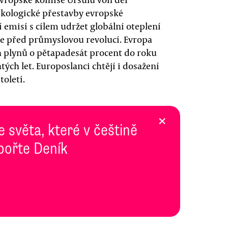
ekologické přestavby evropské
í emisí s cílem udržet globální oteplení
ře před průmyslovou revolucí. Evropa
 plynů o pětapadesát procent do roku
ch let. Europoslanci chtějí i dosažení
toletí.
×
e světa, které v češtině
pořte Deník