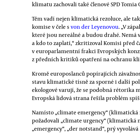
klimatu zachovali také členové SPD Tomia
Těm vadí nejen klimatická rezoluce, ale ta
komise v čele s
von der Leyenovou
. „V záp
které jsou nereálné a budou drahé. Nemá v
a kdo to zaplatí,“ zkritizoval Komisi před
v europarlamentní frakci Evropských konze
z předních kritiků opatření na ochranu kl
Kromě europoslanců popírajících závažnost
stavu klimatické tísně za sporné i další po
ekologové varují, že se podobná rétorika 
Evropská lidová strana řešila problém spíš
Namísto „climate emergency“ (klimatická n
požadovali „climate urgency“ (klimatická 
„emergency“, „der notstand“, prý vyvolává 