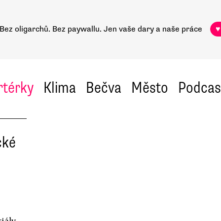
Bez oligarchů. Bez paywallu.
Jen vaše dary a naše práce
♥
rtérky
Klima
Bečva
Město
Podcas
cké
iály