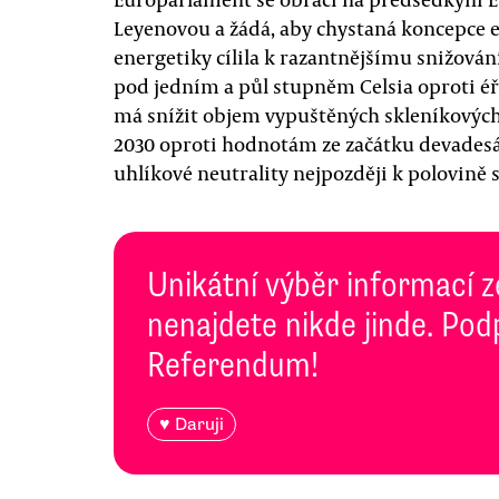
Leyenovou a žádá, aby chystaná koncepce 
energetiky cílila k razantnějšímu snižován
pod jedním a půl stupněm Celsia oproti é
má snížit objem vypuštěných skleníkových
2030 oproti hodnotám ze začátku devadesátý
uhlíkové neutrality nejpozději k polovině s
Unikátní výběr informací z
nenajdete nikde jinde. Pod
Referendum!
♥ Daruji