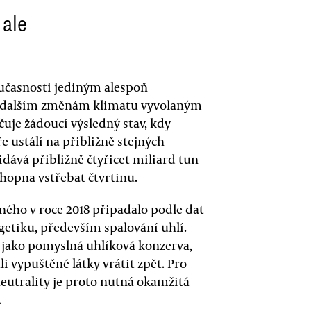
 ale
oučasnosti jediným alespoň
 dalším změnám klimatu vyvolaným
čuje žádoucí výsledný stav, kdy
 ustálí na přibližně stejných
dává přibližně čtyřicet miliard tun
chopna vstřebat čtvrtinu.
ného v roce 2018 připadalo podle dat
etiku, především spalování uhlí.
y jako pomyslná uhlíková konzerva,
li vypuštěné látky vrátit zpět. Pro
eutrality je proto nutná okamžitá
.