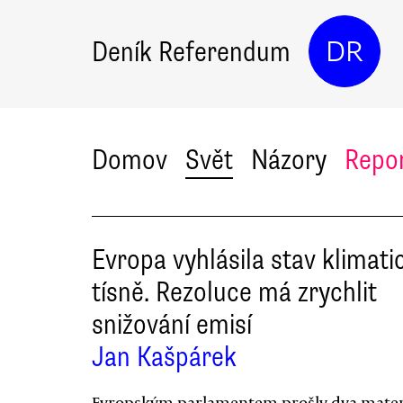
Deník Referendum
DR
Domov
Svět
Názory
Repo
Evropa vyhlásila stav klimati
tísně. Rezoluce má zrychlit
snižování emisí
Jan Kašpárek
Evropským parlamentem prošly dva mater