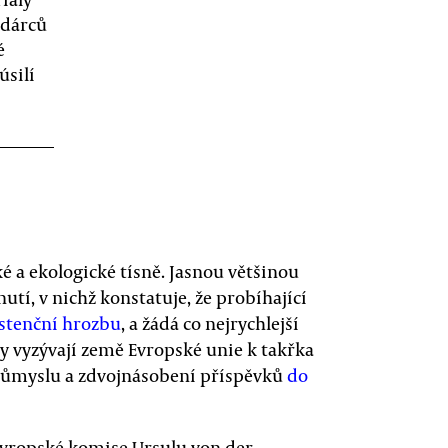
odárců
é
úsilí
é a ekologické tísně. Jasnou většinou
utí, v nichž konstatuje, že probíhající
stenční hrozbu
, a žádá co nejrychlejší
ly vyzývají země Evropské unie k takřka
růmyslu a zdvojnásobení příspěvků
do
Evropské komise Ursulu von der