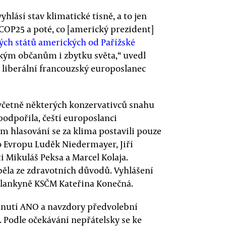
yhlásí stav klimatické tísně, a to jen
COP25 a poté, co [americký prezident]
ých států amerických od Pařížské
ským občanům i zbytku světa,“ uvedl
, liberální francouzský europoslanec
včetně některých konzervativců snahu
podpořila, čeští europoslanci
vém hlasování se za klima postavili pouze
ro Evropu Luděk Niedermayer, Jiří
áti Mikuláš Peksa a Marcel Kolaja.
běla ze zdravotních důvodů. Vyhlášení
oslankyně KSČM Kateřina Konečná.
 hnutí ANO a navzdory předvolební
. Podle očekávání nepřátelsky se ke