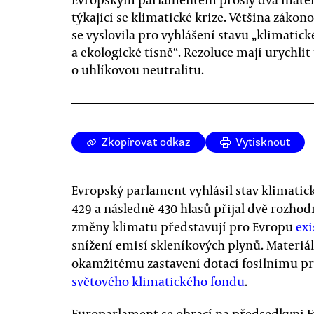
týkající se klimatické krize. Většina zákon
se vyslovila pro vyhlášení stavu „klimatick
a ekologické tísně“. Rezoluce mají urychlit 
o uhlíkovou neutralitu.
Zkopírovat odkaz
Vytisknout
Evropský parlament vyhlásil stav klimatick
429 a následně 430 hlasů přijal dvě rozhodn
změny klimatu představují pro Evropu
exi
snížení emisí skleníkových plynů. Materiá
okamžitému zastavení dotací fosilnímu p
světového klimatického fondu
.
Europarlament se obrací na předsedkyni 