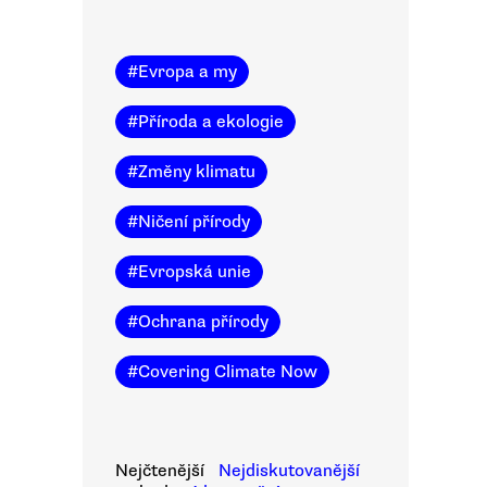
#
Evropa a my
#
Příroda a ekologie
#
Změny klimatu
#
Ničení přírody
#
Evropská unie
#
Ochrana přírody
#
Covering Climate Now
Nejčtenější
Nejdiskutovanější