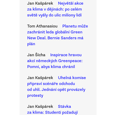
Jan Kašpárek
Největší akce
za klima v dějinách: po celém
světě vyšly do ulic miliony lidí
Tom Athanasiou
Planetu může
zachránit leda globální Green
New Deal. Bernie Sanders má
plán
Jan Šícha
Inspirace hravou
akcí německých Greenpeace:
Pomni, abys klima chránil
Jan Kašpárek
Uhelná komise
připraví scénáře odchodu
od uhlí. Jednání opět provázely
protesty
Jan Kašpárek
Stávka
za klima: Studenti požadují