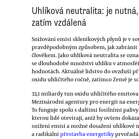
Uhlíková neutralita: je nutná,
zatím vzdálená
Snižování emisí skleníkových plynů je v s
pravděpodobným způsobem, jak zabránit
člověkem. Jako uhlíková neutralita se ozna
se dlouhodobé množství uhlíku v atmosféře
hodnotách. Aktuálně lidstvo do ovzduší při
oxidu uhličitého ročně, zatímco Země je s
33,1 miliardy tun oxidu uhličitého emitova
Mezinárodní agentury pro energii na energ
To funguje spolu s dalšími fosilními paliv
kterou lidé otevírají, aniž by ovšem dokáza
snížení emisí a možné dosažení uhlíkové n
a radikální
přestavba energetiky
prvořadá