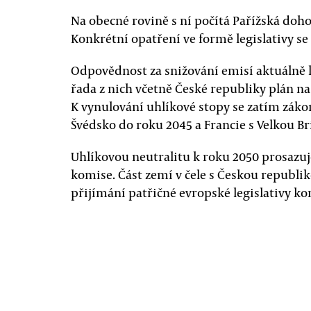
Na obecné rovině s ní počítá Pařížská doh
Konkrétní opatření ve formě legislativy s
Odpovědnost za snižování emisí aktuálně l
řada z nich včetně České republiky plán n
K vynulování uhlíkové stopy se zatím zákon
Švédsko do roku 2045 a Francie s Velkou Bri
Uhlíkovou neutralitu k roku 2050 prosazuj
komise. Část zemí v čele s Českou republ
přijímání patřičné evropské legislativy ko