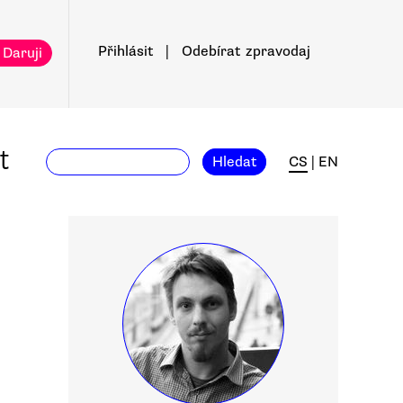
Přihlásit
|
Odebírat
zpravodaj
 Daruji
t
Hledat
CS
|
EN