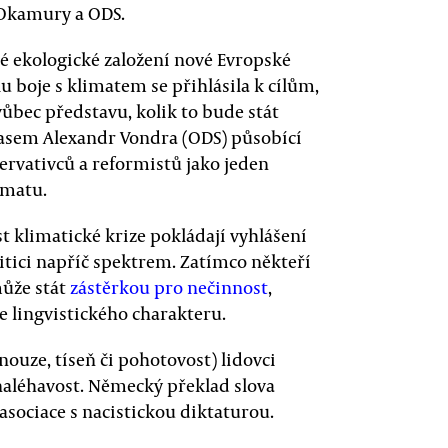
 Okamury a ODS.
ké ekologické založení nové Evropské
alu boje s klimatem se přihlásila k cílům,
ůbec představu, kolik to bude stát
 časem Alexandr Vondra (ODS) působící
rvativců a reformistů jako jeden
imatu.
 klimatické krize pokládají vyhlášení
litici napříč spektrem. Zatímco někteří
může stát
zástěrkou pro nečinnost
,
e lingvistického charakteru.
ouze, tíseň či pohotovost) lidovci
naléhavost. Německý překlad slova
asociace s nacistickou diktaturou.