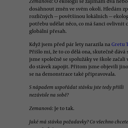
: O ekologii se zajímám dva nebo
Zemanová
dosáhnout změn ve svém okolí. Hledám způs
rozličných — povětšinou lokálních — ekolog
potřebu udělat něco, co má šanci ovlivnit 
globální přesah.
Když jsem před pár lety narazila na
Gretu 
Přišlo mi, že to co dělá ona, skutečně dává 
jsme společně se spolužáky ve škole začali
do stávek zapojit. Přitom jsme objevili jin
se na demonstrace také připravovala.
S nápadem uspořádat stávku jste tedy přišli
nezávisle na sobě?
: Je to tak.
Zemanová
Jaké má stávka požadavky? Co všechno chcete