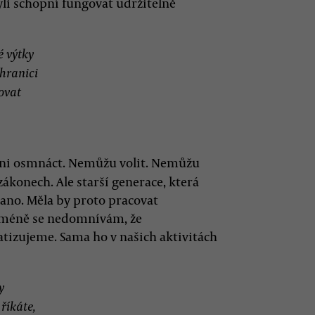
i schopní fungovat udržitelně
é výtky
 hranici
ovat
 ani osmnáct. Nemůžu volit. Nemůžu
konech. Ale starší generace, která
, ano. Měla by proto pracovat
cméně se nedomnívám, že
tizujeme. Sama ho v našich aktivitách
y
říkáte,