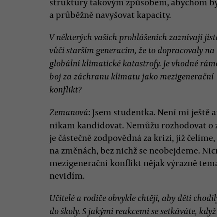
struktury takovým způsobem, abychom byl
a průběžně navyšovat kapacity.
V některých vašich prohlášeních zaznívají jist
vůči starším generacím, že to dopracovaly na
globální klimatické katastrofy. Je vhodné rám
boj za záchranu klimatu jako mezigenerační
konflikt?
: Jsem studentka. Není mi ještě
Zemanová
nikam kandidovat. Nemůžu rozhodovat o zá
je částečně zodpovědná za krizi, jíž čelíme
na změnách, bez nichž se neobejdeme. Ni
mezigenerační konflikt nějak výrazně tema
nevidím.
Učitelé a rodiče obvykle chtějí, aby děti chodil
do školy. S jakými reakcemi se setkáváte, když 