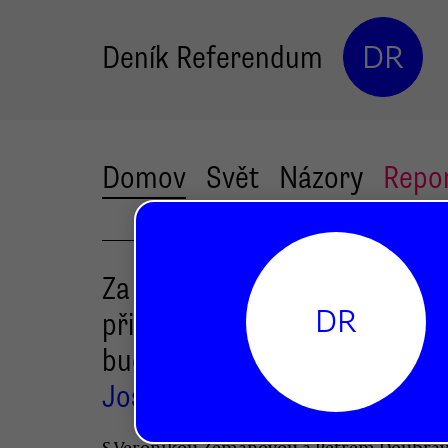
Deník Referendum
DR
Domov
Svět
Názory
Repo
Za řešení klimatické krize js
DR
připraveni bojovat tak dlouho
bude potřeba
Josef Patočka
S Veronikou Zemanovou a Petrem Doubra