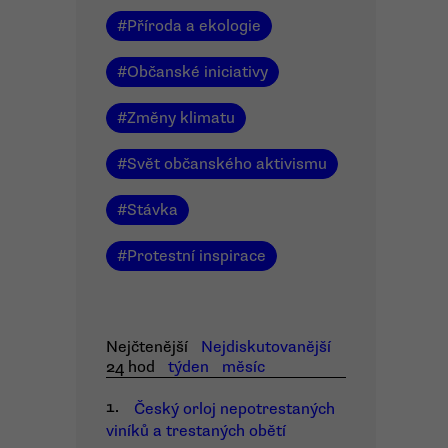
#
Příroda a ekologie
#
Občanské iniciativy
#
Změny klimatu
#
Svět občanského aktivismu
#
Stávka
#
Protestní inspirace
Nejčtenější
Nejdiskutovanější
24 hod
týden
měsíc
1.
Český orloj nepotrestaných
viníků a trestaných obětí