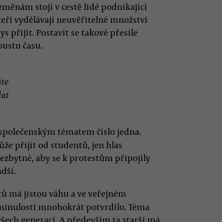
měnám stojí v cestě lidé podnikající
eří vydělávají neuvěřitelné množství
s přijít. Postavit se takové přesile
oustu času.
áte
lat
 společenským tématem číslo jedna.
e přijít od studentů, jen hlas
nezbytné, aby se k protestům připojily
adší.
ntů má jistou váhu a ve veřejném
 minulosti mnohokrát potvrdilo. Téma
všech generací. A především ta starší má