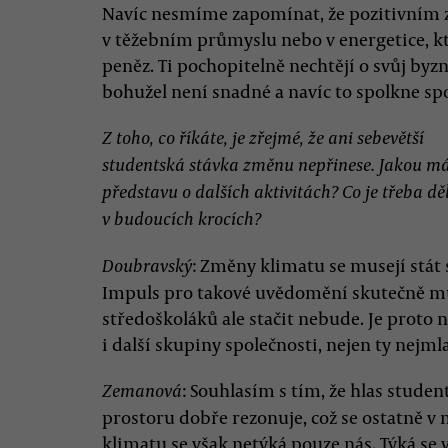
Navíc nesmíme zapomínat, že pozitivním z
v těžebním průmyslu nebo v energetice, kt
peněz. Ti pochopitelně nechtějí o svůj byzny
bohužel není snadné a navíc to spolkne sp
Z toho, co říkáte, je zřejmé, že ani sebevětší
studentská stávka změnu nepřinese. Jakou m
představu o dalších aktivitách? Co je třeba dě
v budoucích krocích?
: Změny klimatu se musejí stát
Doubravský
Impuls pro takové uvědomění skutečně můž
středoškoláků ale stačit nebude. Je proto 
i další skupiny společnosti, nejen ty nejml
: Souhlasím s tím, že hlas stude
Zemanová
prostoru dobře rezonuje, což se ostatně v
klimatu se však netýká pouze nás. Týká se 