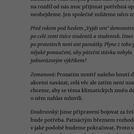
na rozdíl od nás moc přijímat potřebná opa
neobejdeme. Jen společně můžeme něco z
Před rokem pod heslem „Vyjdi ven“ demonstro
po celé zemi tisíce studentů a studentek. Dnes
po protestech není ani památky. Plyne z toho 
nějaké ponaučení, aby páteční stávka nebyla
jednorázovým výkřikem?
: Prozatím uvnitř našeho hnutí 
Zemanová
akcemi navázat, celá věc ale zatím není uza
chceme, aby se téma klimatických změn dos
o něm nahlas mluvili.
: Jsme připravení bojovat za řeš
Doubravský
bude potřeba. Patnáctým březnem rozhodně
v jaké podobě budeme pokračovat. Proto s