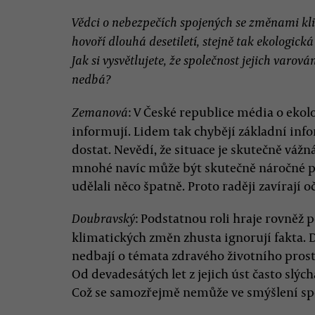
Vědci o nebezpečích spojených se změnami k
hovoří dlouhá desetiletí, stejně tak ekologická
Jak si vysvětlujete, že společnost jejich varován
nedbá?
: V České republice média o eko
Zemanová
informují. Lidem tak chybějí základní info
dostat. Nevědí, že situace je skutečně vá
mnohé navíc může být skutečně náročné při
udělali něco špatně. Proto raději zavírají o
: Podstatnou roli hraje rovněž p
Doubravský
klimatických změn zhusta ignorují fakta. 
nedbají o témata zdravého životního prost
Od devadesátých let z jejich úst často slýc
Což se samozřejmě nemůže ve smýšlení spo