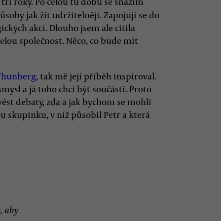
 tři roky. Po celou tu dobu se snažím
oby jak žít udržitelněji. Zapojuji se do
ických akcí. Dlouho jsem ale cítila
celou společnost. Něco, co bude mít
Thunberg
, tak mě její příběh inspiroval.
smysl a já toho chci být součástí. Proto
 vést debaty, zda a jak bychom se mohli
ou skupinku, v níž působil Petr a která
, aby