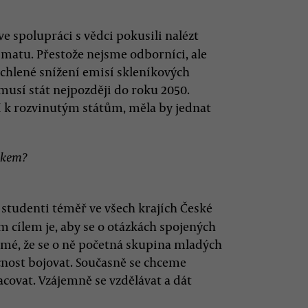
i ve spolupráci s vědci pokusili nalézt
imatu. Přestože nejsme odborníci, ale
chlené snížení emisí skleníkových
musí stát nejpozději do roku 2050.
í k rozvinutým státům, měla by jednat
nkem?
jí studenti téměř ve všech krajích České
m cílem je, aby se o otázkách spojených
jmé, že se o ně početná skupina mladých
cnost bojovat. Současně se chceme
acovat. Vzájemně se vzdělávat a dát