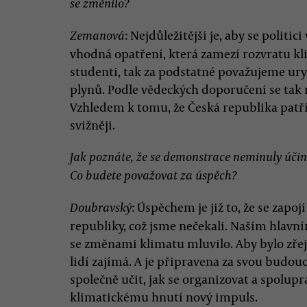
se změnilo?
: Nejdůležitější je, aby se politic
Zemanová
vhodná opatření, která zamezí rozvratu kl
studenti, tak za podstatné považujeme ury
plynů. Podle vědeckých doporučení se tak 
Vzhledem k tomu, že Česká republika patř
svižněji.
Jak poznáte, že se demonstrace neminuly úči
Co budete považovat za úspěch?
: Úspěchem je již to, že se zapo
Doubravský
republiky, což jsme nečekali. Naším hlavní
se změnami klimatu mluvilo. Aby bylo zře
lidí zajímá. A je připravena za svou budou
společně učit, jak se organizovat a spolupr
klimatickému hnutí nový impuls.