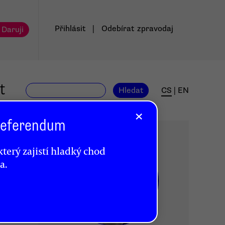
Přihlásit
|
Odebírat
zpravodaj
 Daruji
t
Hledat
CS
|
EN
×
 Referendum
terý zajistí hladký chod
a.