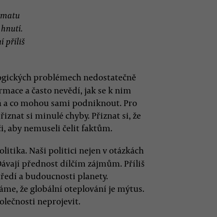
limatu
 hnutí.
í příliš
logických problémech nedostatečně
rmace a často nevědí, jak se k nim
žná a co mohou sami podniknout. Pro
znat si minulé chyby. Přiznat si, že
či, aby nemuseli čelit faktům.
olitika. Naši politici nejen v otázkách
Dávají přednost dílčím zájmům. Příliš
ředí a budoucnosti planety.
háme, že globální oteplování je mýtus.
lečnosti neprojevit.