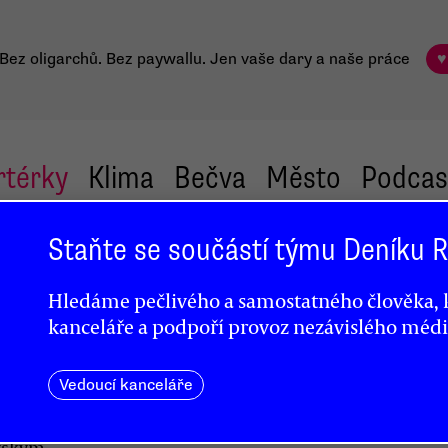
Bez oligarchů. Bez paywallu.
Jen vaše dary a naše práce
♥
rtérky
Klima
Bečva
Město
Podcas
Staňte se součástí týmu Deníku
me
Hledáme pečlivého a samostatného člověka, k
, jak
kanceláře a podpoří provoz nezávislého médi
Vedoucí kanceláře
vským,