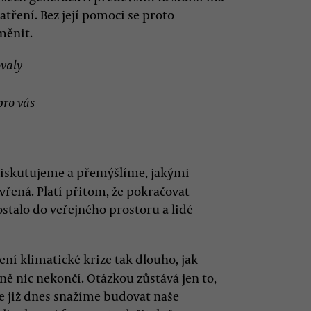
tření. Bez její pomoci se proto
měnit.
valy
pro vás
diskutujeme a přemýšlíme, jakými
vřená. Platí přitom, že pokračovat
talo do veřejného prostoru a lidé
ení klimatické krize tak dlouho, jak
 nic nekončí. Otázkou zůstává jen to,
e již dnes snažíme budovat naše