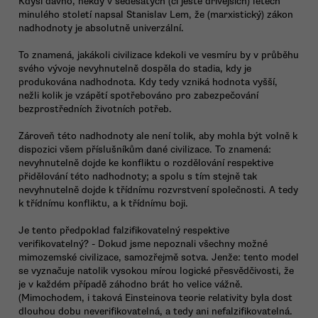
Kdysi dávno, někdy v šedesátých (či ještě dřívějších) letech
minulého století napsal Stanislav Lem, že (marxistický) zákon
nadhodnoty je absolutně univerzální.
To znamená, jakákoli civilizace kdekoli ve vesmíru by v průběhu
svého vývoje nevyhnutelně dospěla do stadia, kdy je
produkována nadhodnota. Kdy tedy vzniká hodnota vyšší,
nežli kolik je vzápětí spotřebováno pro zabezpečování
bezprostředních životních potřeb.
Zároveň této nadhodnoty ale není tolik, aby mohla být volně k
dispozici všem příslušníkům dané civilizace. To znamená:
nevyhnutelně dojde ke konfliktu o rozdělování respektive
přidělování této nadhodnoty; a spolu s tím stejně tak
nevyhnutelně dojde k třídnímu rozvrstvení společnosti. A tedy
k třídnímu konfliktu, a k třídnímu boji.
Je tento předpoklad falzifikovatelný respektive
verifikovatelný? - Dokud jsme nepoznali všechny možné
mimozemské civilizace, samozřejmě sotva. Jenže: tento model
se vyznačuje natolik vysokou mírou logické přesvědčivosti, že
je v každém případě záhodno brát ho velice vážně.
(Mimochodem, i taková Einsteinova teorie relativity byla dost
dlouhou dobu neverifikovatelná, a tedy ani nefalzifikovatelná.