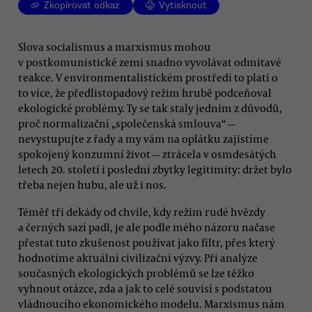
Zkopírovat odkaz
Vytisknout
Slova socialismus a marxismus mohou
v postkomunistické zemi snadno vyvolávat odmítavé
reakce. V environmentalistickém prostředí to platí o
to více, že předlistopadový režim hrubě podceňoval
ekologické problémy. Ty se tak staly jedním z důvodů,
proč normalizační „společenská smlouva“ —
nevystupujte z řady a my vám na oplátku zajistíme
spokojený konzumní život — ztrácela v osmdesátých
letech 20. století i poslední zbytky legitimity: držet bylo
třeba nejen hubu, ale už i nos.
Téměř tři dekády od chvíle, kdy režim rudé hvězdy
a černých sazí padl, je ale podle mého názoru načase
přestat tuto zkušenost používat jako filtr, přes který
hodnotíme aktuální civilizační výzvy. Při analýze
současných ekologických problémů se lze těžko
vyhnout otázce, zda a jak to celé souvisí s podstatou
vládnoucího ekonomického modelu. Marxismus nám