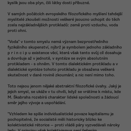
kyslík jsou oba plyn, čili látky dosti příbuzné.
V samých počátcích evropského filozofického myšlení tehdejší
myslitelé zkoušeli možnosti veškeré jsoucno uchopit do těch
zcela nejzákladnějších protikladů: země proti vzduchu, voda
proti ohni.
"Voda" v tomto smyslu nemá význam bezprostředního
fyzikálního skupenství, nýbrž je symbolem jednoho základního
p r i n c i p u existence věcí, která však tento svůj cíl dosahuje
a dovršuje až v jednotě, v syntéze se svým absolutním
protikladem - s ohněm. V tomto dialektickém protikladu a v
dialektické syntéze tohoto protikladu je obsažena veškerá
skutečnost v dané rovině zkoumání; a nic není mimo toho.
Toto nejsou jenom nějaké abstraktní filozofické úvahy. Jaký je
jejich smysl, se ukáže v tu chvíli, když se vrátíme k místu, kde
M. Škabraha rozebírá charakter lidské společnosti a žádoucí
směr jejího vývoje a uspořádání.
"Vzhledem ke spíše individualistické povaze kapitalismu je
pochopitelné, že socialisté měli historicky blízko ke
kolektivistické rétorice — proti vládě páry vyzvedávali nároky
ledu. V principu však kolektivismus není řešením