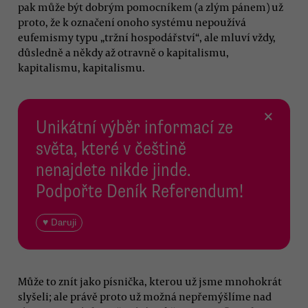
pak může být dobrým pomocníkem (a zlým pánem) už
proto, že k označení onoho systému nepoužívá
eufemismy typu „tržní hospodářství“, ale mluví vždy,
důsledně a někdy až otravně o kapitalismu,
kapitalismu, kapitalismu.
×
Unikátní výběr informací ze
světa, které v češtině
nenajdete nikde jinde.
Podpořte Deník Referendum!
♥ Daruji
Může to znít jako písnička, kterou už jsme mnohokrát
slyšeli; ale právě proto už možná nepřemýšlíme nad