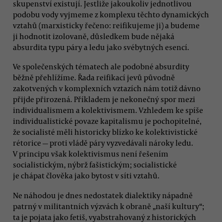
skupenství existují. Jestliže jakoukoliv jednotlivou
podobu vody vyjmeme z komplexu těchto dynamických
vztahů (marxisticky řečeno: reifikujeme ji) a budeme
ji hodnotit izolovaně, důsledkem bude nějaká
absurdita typu páry a ledu jako svébytných esencí.
Ve společenských tématech ale podobné absurdity
běžně přehlížíme. Řada reifikací jevů původně
zakotvených v komplexních vztazích nám totiž dávno
přijde přirozená. Příkladem je nekonečný spor mezi
individualismem a kolektivismem. Vzhledem ke spíše
individualistické povaze kapitalismu je pochopitelné,
že socialisté měli historicky blízko ke kolektivistické
rétorice — proti vládě páry vyzvedávali nároky ledu.
V principu však kolektivismus není řešením
socialistickým, nýbrž fašistickým; socialistické
je chápat člověka jako bytost v síti vztahů.
Ne náhodou je dnes nedostatek dialektiky nápadně
patrný v militantních výzvách k obraně „naší kultury“;
ta je pojata jako fetiš, vyabstrahovaný z historických