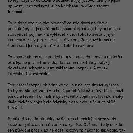
tehdy, když se dokážeme podívat na její jevové formy v jejich
úplnosti, v komplexitě jejího koloběhu ve všech těchto
formách.
To je dozajista pravda; nicméně co zde dosti naléhavě
postrádám, to je další zcela základní rys dialektiky, a to sice
schopnost pojímat - a vykládat - věci tohoto světa v jejich
imanentní r o z p o r n o s t i. A v tom, že ve své konečné
jsoucnosti jsou s y n t é z o u tohoto rozporu.
To znamená: my se v posledku a v konečném smyslu na kořen
otázky, co je vlastně voda, dostaneme až tehdy, když ji
dokážeme uchopit v jejím základním rozporu. A to jak
interním, tak externím.
Ten interní rozpor ohledně vody - a z něj rezultující syntéza -
to by mohla být voda v tekuté podobě jakožto "syntéza" mezi
párou a ledem. Formálně by takovéto pojetí naplňovalo znaky
dialektického pojetí; ale fakticky by to bylo určení až příliš
triviální.
Poněkud více do hloubky by šel ten chemický vzorec vody -
jakožto syntéza atomů vodíku a kyslíku. Ovšem, i tady se zdá
ten původní protiklad ne dosti klíčovým; nakonec jak vodík, tak