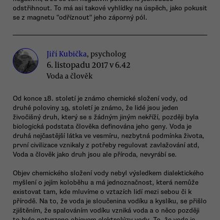
odstřihnout. To má asi takové vyhlídky na úspěch, jako pokusit
se z magnetu "odříznout" jeho záporný pól.
Jiří Kubička
, psycholog
6. listopadu 2017 v 6.42
Voda a člověk
Od konce 18. století je známo chemické složení vody, od
druhé poloviny 19, století je známo, že lidé jsou jeden
živočišný druh, který se s žádným jiným nekříží, později byla
biologická podstata člověka definována jeho geny. Voda je
druhá nejčastější látka ve vesmíru, nezbytná podmínka života,
první civilizace vznikaly z potřeby regulovat zavlažování atd,
Voda a člověk jako druh jsou ale příroda, nevyrábí se.
Objev chemického složení vody nebyl výsledkem dialektického
myšlení o jejím koloběhu a má jednoznačnost, která nemůže
existovat tam, kde mluvíme o vztazích lidí mezi sebou či k
přírodě. Na to, že voda je sloučenina vodíku a kyslíku, se přišlo
zjištěním, že spalováním vodíku vzniká voda a o něco později
to bylo potvrzeno objevem elektrolýzy vody. To, že voda je