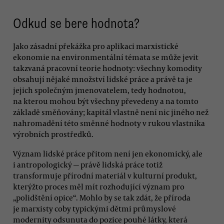
Odkud se bere hodnota?
Jako zásadní překážka pro aplikaci marxistické
ekonomie na environmentální témata se může jevit
takzvaná pracovní teorie hodnoty: všechny komodity
obsahují nějaké množství lidské práce a právě ta je
jejich společným jmenovatelem, tedy hodnotou,
na kterou mohou být všechny převedeny a na tomto
základě směňovány; kapitál vlastně není nic jiného než
nahromadění této směnné hodnoty v rukou vlastníka
výrobních prostředků.
Význam lidské práce přitom není jen ekonomický, ale
i antropologický — právě lidská práce totiž
transformuje přírodní materiál v kulturní produkt,
kterýžto proces měl mít rozhodující význam pro
„polidštění opice“. Mohlo by se tak zdát, že příroda
je marxisty coby typickými dětmi průmyslové
modernity odsunuta do pozice pouhé látky, která