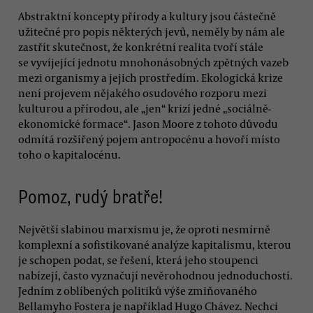
Abstraktní koncepty přírody a kultury jsou částečně
užitečné pro popis některých jevů, neměly by nám ale
zastřít skutečnost, že konkrétní realita tvoří stále
se vyvíjející jednotu mnohonásobných zpětných vazeb
mezi organismy a jejich prostředím. Ekologická krize
není projevem nějakého osudového rozporu mezi
kulturou a přírodou, ale „jen“ krizí jedné „sociálně-
ekonomické formace“. Jason Moore z tohoto důvodu
odmítá rozšířený pojem antropocénu a hovoří místo
toho o kapitalocénu.
Pomoz, rudý bratře!
Největší slabinou marxismu je, že oproti nesmírně
komplexní a sofistikované analýze kapitalismu, kterou
je schopen podat, se řešení, která jeho stoupenci
nabízejí, často vyznačují nevěrohodnou jednoduchostí.
Jedním z oblíbených politiků výše zmiňovaného
Bellamyho Fostera je například Hugo Chávez. Nechci