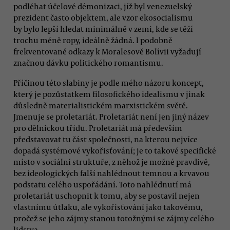
podléhat účelové démonizaci, jíž byl venezuelský
prezident často objektem, ale vzor ekosocialismu
by bylo lepší hledat minimálně v zemi, kde se těží
trochu méně ropy, ideálně žádná. I podobně
frekventované odkazy k Moralesově Bolívii vyžadují
značnou dávku politického romantismu.
Příčinou této slabiny je podle mého názoru koncept,
který je pozůstatkem filosofického idealismu v jinak
důsledně materialistickém marxistickém světě.
Jmenuje se proletariát. Proletariát není jen jiný název
pro dělnickou třídu. Proletariát má především
představovat tu část společnosti, na kterou nejvíce
dopadá systémové vykořisťování; je to takové specifické
místo v sociální struktuře, z něhož je možné pravdivě,
bez ideologických falší nahlédnout temnou a krvavou
podstatu celého uspořádání. Toto nahlédnutí má
proletariát uschopnit k tomu, aby se postavil nejen
vlastnímu útlaku, ale vykořisťování jako takovému,
pročež se jeho zájmy stanou totožnými se zájmy celého
lidstva.