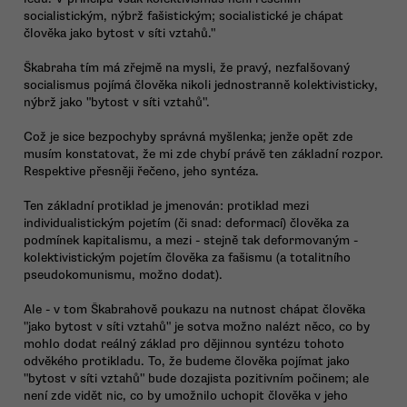
socialistickým, nýbrž fašistickým; socialistické je chápat
člověka jako bytost v síti vztahů."
Škabraha tím má zřejmě na mysli, že pravý, nezfalšovaný
socialismus pojímá člověka nikoli jednostranně kolektivisticky,
nýbrž jako "bytost v síti vztahů".
Což je sice bezpochyby správná myšlenka; jenže opět zde
musím konstatovat, že mi zde chybí právě ten základní rozpor.
Respektive přesněji řečeno, jeho syntéza.
Ten základní protiklad je jmenován: protiklad mezi
individualistickým pojetím (či snad: deformací) člověka za
podmínek kapitalismu, a mezi - stejně tak deformovaným -
kolektivistickým pojetím člověka za fašismu (a totalitního
pseudokomunismu, možno dodat).
Ale - v tom Škabrahově poukazu na nutnost chápat člověka
"jako bytost v síti vztahů" je sotva možno nalézt něco, co by
mohlo dodat reálný základ pro dějinnou syntézu tohoto
odvěkého protikladu. To, že budeme člověka pojímat jako
"bytost v síti vztahů" bude dozajista pozitivním počinem; ale
není zde vidět nic, co by umožnilo uchopit člověka v jeho