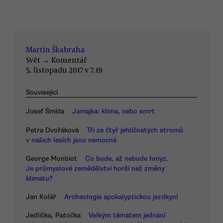
Martin Škabraha
Svět
→
Komentář
5. listopadu 2017 v 7.19
Související
Josef Šmída
Jamajka: klima, nebo smrt
Petra Dvořáková
Tři ze čtyř jehličnatých stromů
v našich lesích jsou nemocné
George Monbiot
Co bude, až nebude hmyz.
Je průmyslové zemědělství horší než změny
klimatu?
Jan Kolář
Archeologie apokalyptickou jezdkyní
Jedlička, Patočka
Velkým tématem jednání