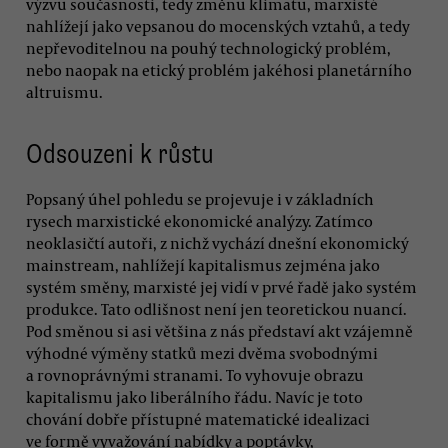
výzvu současnosti, tedy změnu klimatu, marxisté
nahlížejí jako vepsanou do mocenských vztahů, a tedy
nepřevoditelnou na pouhý technologický problém,
nebo naopak na etický problém jakéhosi planetárního
altruismu.
Odsouzeni k růstu
Popsaný úhel pohledu se projevuje i v základních
rysech marxistické ekonomické analýzy. Zatímco
neoklasičtí autoři, z nichž vychází dnešní ekonomický
mainstream, nahlížejí kapitalismus zejména jako
systém směny, marxisté jej vidí v prvé řadě jako systém
produkce. Tato odlišnost není jen teoretickou nuancí.
Pod směnou si asi většina z nás představí akt vzájemně
výhodné výměny statků mezi dvěma svobodnými
a rovnoprávnými stranami. To vyhovuje obrazu
kapitalismu jako liberálního řádu. Navíc je toto
chování dobře přístupné matematické idealizaci
ve formě vyvažování nabídky a poptávky,