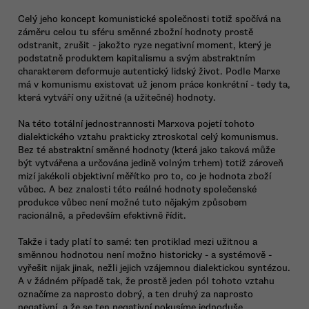
Celý jeho koncept komunistické společnosti totiž spočívá na
záměru celou tu sféru směnné zbožní hodnoty prostě
odstranit, zrušit - jakožto ryze negativní moment, který je
podstatně produktem kapitalismu a svým abstraktním
charakterem deformuje autentický lidský život. Podle Marxe
má v komunismu existovat už jenom práce konkrétní - tedy ta,
která vytváří ony užitné (a užitečné) hodnoty.
Na této totální jednostrannosti Marxova pojetí tohoto
dialektického vztahu prakticky ztroskotal celý komunismus.
Bez té abstraktní směnné hodnoty (která jako taková může
být vytvářena a určována jedině volným trhem) totiž zároveň
mizí jakékoli objektivní měřítko pro to, co je hodnota zboží
vůbec. A bez znalosti této reálné hodnoty společenské
produkce vůbec není možné tuto nějakým způsobem
racionálně, a především efektivně řídit.
Takže i tady platí to samé: ten protiklad mezi užitnou a
směnnou hodnotou není možno historicky - a systémově -
vyřešit nijak jinak, nežli jejich vzájemnou dialektickou syntézou.
A v žádném případě tak, že prostě jeden pól tohoto vztahu
označíme za naprosto dobrý, a ten druhý za naprosto
negativní, a že se ten negativní pokusíme jednoduše