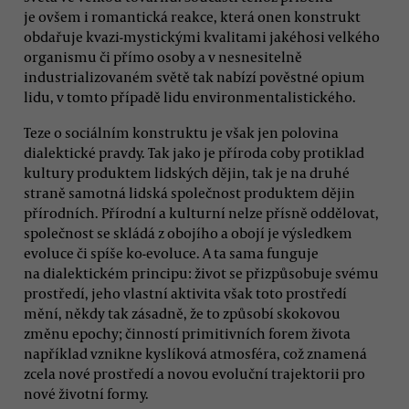
je ovšem i romantická reakce, která onen konstrukt
obdařuje kvazi-mystickými kvalitami jakéhosi velkého
organismu či přímo osoby a v nesnesitelně
industrializovaném světě tak nabízí pověstné opium
lidu, v tomto případě lidu environmentalistického.
Teze o sociálním konstruktu je však jen polovina
dialektické pravdy. Tak jako je příroda coby protiklad
kultury produktem lidských dějin, tak je na druhé
straně samotná lidská společnost produktem dějin
přírodních. Přírodní a kulturní nelze přísně oddělovat,
společnost se skládá z obojího a obojí je výsledkem
evoluce či spíše ko-evoluce. A ta sama funguje
na dialektickém principu: život se přizpůsobuje svému
prostředí, jeho vlastní aktivita však toto prostředí
mění, někdy tak zásadně, že to způsobí skokovou
změnu epochy; činností primitivních forem života
například vznikne kyslíková atmosféra, což znamená
zcela nové prostředí a novou evoluční trajektorii pro
nové životní formy.