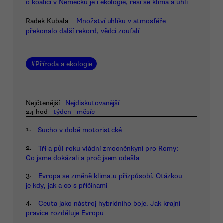
o koalici v Německu je i ekologie, řeší se klima a uhlí
Radek Kubala
Množství uhlíku v atmosféře
překonalo další rekord, vědci zoufalí
#
Příroda a ekologie
Nejčtenější
Nejdiskutovanější
24 hod
týden
měsíc
1.
Sucho v době motoristické
2.
Tři a půl roku vládní zmocněnkyní pro Romy:
Co jsme dokázali a proč jsem odešla
3.
Evropa se změně klimatu přizpůsobí. Otázkou
je kdy, jak a co s příčinami
4.
Ceuta jako nástroj hybridního boje. Jak krajní
pravice rozděluje Evropu