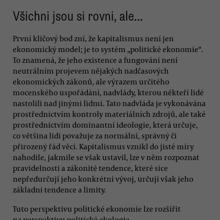
Všichni jsou si rovni, ale…
První klíčový bod zní, že kapitalismus není jen
ekonomický model; je to systém „politické ekonomie“.
To znamená, že jeho existence a fungování není
neutrálním projevem nějakých nadčasových
ekonomických zákonů, ale výrazem určitého
mocenského uspořádání, nadvlády, kterou někteří lidé
nastolili nad jinými lidmi. Tato nadvláda je vykonávána
prostřednictvím kontroly materiálních zdrojů, ale také
prostřednictvím dominantní ideologie, která určuje,
co většina lidí považuje za normální, správný či
přirozený řád věcí. Kapitalismus vznikl do jisté míry
nahodile, jakmile se však ustavil, lze v něm rozpoznat
pravidelnosti a zákonité tendence, které sice
nepředurčují jeho konkrétní vývoj, určují však jeho
základní tendence a limity.
Tuto perspektivu politické ekonomie lze rozšířit
na perspektivu politické ekologie.