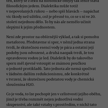
ten, který se z léku na filosofické omyly tak lehce stává
filosofickým jedem. Dialektika může totiž
v nepovolaných rukou — nebo spíš hlavách — napáchat
víc škody než užitku, což je přesně to, co se s ní ve 20.
století nejednou dělo. To by nás ale nemělo učinit
slepými k jejím přednostem.
Není zde prostor na obšírnější výklad, a tak si pomohu
metaforou. Představme si spor, v němž jedna strana
tvrdí, že skutečnou esencí vody je pára a ostatní její
podoby jsou odvozené, a druhá naopak tvrdí, že tou
opravdovou vodou je led. Dialektik by do takového
sporu měl zjevně vstoupit se známou poučkou
o jednotě protikladů. Tato jednota ale nemá spočívat
v žádném dalším redukcionismu, zde konkrétně
v tvrzení, že skutečnou podstatou vody je chemická
sloučenina H2O.
Co je voda, to lze pochopit jen v celistvosti jejího oběhu,
jímž je třeba rozumět nejen jednotlivá vodní
skupenství, ale také vztahy s prostředím, v nichž tato