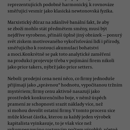
reprezentujících podobně harmonický, k rovnováze
směřující vesmír jako klasická newtonovská fyzika.
Marxistický důraz na zdánlivě banální fakt, že aby
se zboží mohlo stát předmětem směny, musí být
nejdříve vyrobeno, přináší úplně jiný obrázek — ponurý
svět ziskem motivovaného vykořisťování lidí i přírody,
směřujícího k rostoucí akumulaci bohatství
a moci.Konkrétně se pak toto analytické zaměření
na produkci projevuje třeba v pojímání firem nikoli
jako price takers, nýbrž jako price setters.
Neboli: prodejní cena není něco, co firmy jednoduše
přijímají jako „správnou“ hodnotu, vypočítanou tržním
mystériem; firmy cenu aktivně nasazují jako
prostředek konkurenčního boje, v němž úspěch
pramení ze schopnosti srazit náklady více, než
si mohou dovolit ostatní firmy. V tomto procesu sice
může klesat částka, kterou za každý jeden výrobek
kapitalista vyinkasuje, to je však více než
vykompenzováno rostoucím počtem výrobků, včetně