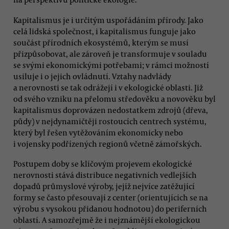
Kapitalismus je i určitým uspořádáním přírody. Jako
celá lidská společnost, i kapitalismus funguje jako
součást přírodních ekosystémů, kterým se musí
přizpůsobovat, ale zároveň je transformuje v souladu
se svými ekonomickými potřebami; v rámci možností
usiluje i o jejich ovládnutí. Vztahy nadvlády
a nerovnosti se tak odrážejí i v ekologické oblasti. Již
od svého vzniku na přelomu středověku a novověku byl
kapitalismus doprovázen nedostatkem zdrojů (dřeva,
půdy) v nejdynamičtěji rostoucích centrech systému,
který byl řešen vytěžováním ekonomicky nebo
i vojensky podřízených regionů včetně zámořských.
Postupem doby se klíčovým projevem ekologické
nerovnosti stává distribuce negativních vedlejších
dopadů průmyslové výroby, jejíž nejvíce zatěžující
formy se často přesouvají z center (orientujících se na
výrobu s vysokou přidanou hodnotou) do periferních
oblastí. A samozřejmě že i nejznámější ekologickou