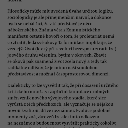
Filosoficky může mít uvedená úvaha určitou logiku,
sociologicky je ale přinejmenším naivní, a dokonce
bych se nebál říci, že v té představě je něco
náboženského. Známá věta z Komunistického
manifestu ostatně hovoří o tom, že proletariát nemá
co ztratit, leda své okovy. Ta formulace implikuje, že
vezdejší život (který při revoluci bezesporu ztratit lze)
je svého druhu vězením, bytím v okovech. Zbavit
se okovů pak znamená život zcela nový, a tedy tak
radikálně odlišný, že je mimo naši soudobou
představivost a možná i časoprostorovou dimenzi.
Dialekticky to lze vysvětlit tak, že při dosažení určitého
kritického množství zapříčiní kumulace drobných
změn vznik nového vývojového stadia, které sice
vyrůstá z těch předchozích, ale vyznačuje se nějakou
novou kvalitou, dříve neznámou. Evoluce podobné
momenty zná, zároveň lze ale tímto odkazem
na neznámou budoucnost vysvětlit prakticky cokoliv;