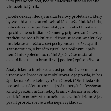
je to přesně ten bod, kde se dialektika snadno zvrhne
v kouzelnický trik.
Již celé dekády hledají marxisté nový proletariát, který
by svou historickou roli sehrál lépe než dělnická třída,
volící dnes Trumpa. Kandidáty jsou třeba klimatičtí
uprchlíci nebo indiánské kmeny, připravované o svou
tradiční přírodu či kulturu těžbou surovin. Analytický
intelekt se asi těžko zbaví pochybností — už se spálil
s Vinnetouem, o kterém zjistil, že s reálnými Apači
neměl nic společného; reální Apačové se nestarali
o osud lidstva, jen bránili svůj podivný způsob života.
Analytickému intelektu ale asi podobné vize nejsou
určeny. Mají především mobilizovat. A je pravda, že bez
špetky náboženského vytržení člověk těžko hledá sílu
postavit se něčemu, co se jej zdá nebetyčně převyšovat.
Kritický rozum může někdy bránit v dosažení onoho
kritického množství, nutného pro evoluční zlom. A jak
pravil prorok: svět je třeba nejen vykládat…