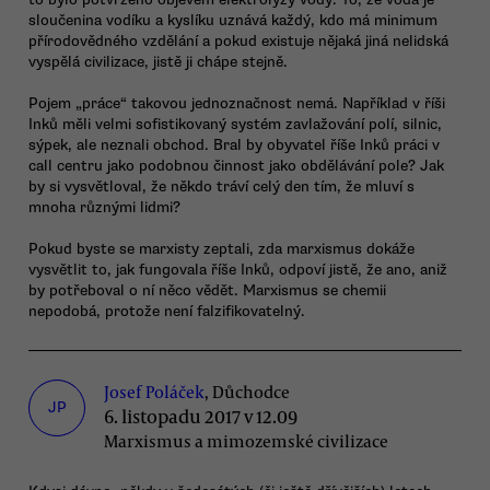
sloučenina vodíku a kyslíku uznává každý, kdo má minimum
přírodovědného vzdělání a pokud existuje nějaká jiná nelidská
vyspělá civilizace, jistě ji chápe stejně.
Pojem „práce“ takovou jednoznačnost nemá. Například v říši
Inků měli velmi sofistikovaný systém zavlažování polí, silnic,
sýpek, ale neznali obchod. Bral by obyvatel říše Inků práci v
call centru jako podobnou činnost jako obdělávání pole? Jak
by si vysvětloval, že někdo tráví celý den tím, že mluví s
mnoha různými lidmi?
Pokud byste se marxisty zeptali, zda marxismus dokáže
vysvětlit to, jak fungovala říše Inků, odpoví jistě, že ano, aniž
by potřeboval o ní něco vědět. Marxismus se chemii
nepodobá, protože není falzifikovatelný.
Josef Poláček
, Důchodce
JP
6. listopadu 2017 v 12.09
Marxismus a mimozemské civilizace