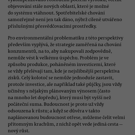
objevování stále nových oblastí, které je možné
do systému vtáhnout. Spotřebitelské chování
samozřejmě není jen tak dáno, nýbrž cíleně utvářeno
příslušnými přesvědčovacími prostředky.
Pro environmentální problematiku z této perspektivy
především vyplývá, že strategie zaměřená na chování
konzumentů, na to, aby nakupovali zodpovědně,
nemůže vést k velkému úspěchu. Problém je ve
způsobu produkce, poháněném investicemi, které
se vždy přelévají tam, kde je nejslibnější perspektiva
zisků. Celý kolotoč se nemůže jednoduše zastavit,
protože investice, ale například také půjčky, jsou vždy
učiněny s nějakým plánovaným výnosem (často
na mnoho let dopředu), který musí být vyšší než
počáteční suma. Budoucnost je proto už vždy
odsouzena k růstu; a když se důvěra v takto
naplánovanou budoucnost otřese, můžeme čelit velmi
přítomným krachům, z nichž opět vede jediná cesta —
nový růst.