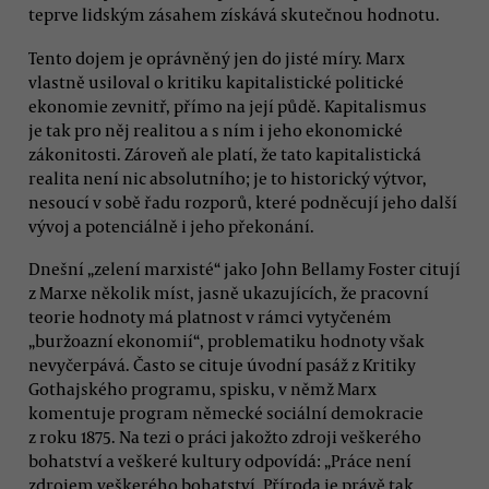
teprve lidským zásahem získává skutečnou hodnotu.
Tento dojem je oprávněný jen do jisté míry. Marx
vlastně usiloval o kritiku kapitalistické politické
ekonomie zevnitř, přímo na její půdě. Kapitalismus
je tak pro něj realitou a s ním i jeho ekonomické
zákonitosti. Zároveň ale platí, že tato kapitalistická
realita není nic absolutního; je to historický výtvor,
nesoucí v sobě řadu rozporů, které podněcují jeho další
vývoj a potenciálně i jeho překonání.
Dnešní „zelení marxisté“ jako John Bellamy Foster citují
z Marxe několik míst, jasně ukazujících, že pracovní
teorie hodnoty má platnost v rámci vytyčeném
„buržoazní ekonomií“, problematiku hodnoty však
nevyčerpává. Často se cituje úvodní pasáž z Kritiky
Gothajského programu, spisku, v němž Marx
komentuje program německé sociální demokracie
z roku 1875. Na tezi o práci jakožto zdroji veškerého
bohatství a veškeré kultury odpovídá: „Práce není
zdrojem veškerého bohatství. Příroda je právě tak