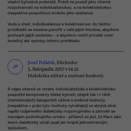
vlastní bytostné podstatě. Právě na pozadí jeho niterné
rozpolcenosti na individualistickou, a na kolektivistickou
(respektive pospolitou) stránku jeho existence.
Voda a oheň, individualismus a kolektivismus: do těchto
protikladů se musíme ponořit v celé jejich hloubce, abychom
pochopili jejich podstatu - a abychom mohli provést onen
konečný akt syntézy tohoto protikladu.
Josef Poláček
, Důchodce
JP
5. listopadu 2017 v 14.15
Dialektika užitné a směnné hodnoty
A nejen obecně ve vztahu individualistické a kolektivisticko-
pospolité komponenty lidské bytosti; stejně tak i v těch
(marxistických) kategoriích užitné a směnné hodnoty
(respektive v práci tyto hodnoty vytvářející) se skrývá silné
napětí vzájemného dialekticky rozporuplného a zároveň se
navzájem podmiňujícího vztahu - přičemž se jeví, že Marx sám
tento dialektický vztah pojal jen krajně jednostranným
způsobem.