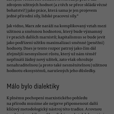
zdrojem užitných hodnot (a z těch se přece skládá věcné
bohatství!) jako práce, která sama je jen projevem
jedné přírodní síly, lidské pracovní síly.“
Jak vidno, Marx zde naráží na komplikovaný vztah mezi
užitnou a směnnou hodnotou, který bude významný
i v pracích dalších marxistů; kapitalismus se bude jevit
jako podřízení užitku maximalizaci směnné (peněžní)
hodnoty. Dnes je tento rozpor patrný jako čím dál
zřejmější nesmyslnost růstu, který už nám téměř
nepřináší žádný nový užitek, zato však ohrožuje
nenahraditelnou (a proto také nesměnitelnou) užitnou
hodnotu ekosystémů, narušených jeho důsledky.
Málo bylo dialektiky
K plnému pochopení marxistického pohledu
na přírodu musíme ale nejprve připomenout další
klíčový metodologický nástroj této tradice. A rovnou