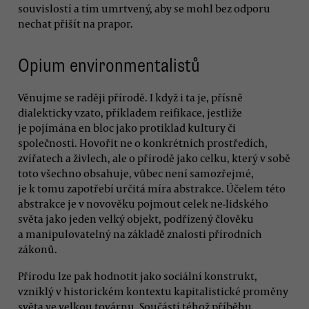
souvislostí a tím umrtvený, aby se mohl bez odporu
nechat přišít na prapor.
Opium environmentalistů
Věnujme se raději přírodě. I když i ta je, přísně
dialekticky vzato, příkladem reifikace, jestliže
je pojímána en bloc jako protiklad kultury či
společnosti. Hovořit ne o konkrétních prostředích,
zvířatech a živlech, ale o přírodě jako celku, který v sobě
toto všechno obsahuje, vůbec není samozřejmé,
je k tomu zapotřebí určitá míra abstrakce. Účelem této
abstrakce je v novověku pojmout celek ne-lidského
světa jako jeden velký objekt, podřízený člověku
a manipulovatelný na základě znalosti přírodních
zákonů.
Přírodu lze pak hodnotit jako sociální konstrukt,
vzniklý v historickém kontextu kapitalistické proměny
světa ve velkou továrnu. Součástí téhož příběhu