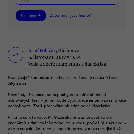
Přihlásit →
Zapomněli jste heslo?
Josef Poláček
, Důchodce
JP
5. listopadu 2017 v 13.54
Voda a oheň; marxismus a dialektika
Neobyčejně kompetentní a inspirativní úvahy na dané téma,
díky za ně.
Nicméně, přes všechnu nepochybnou odůvodněnost
jednotlivých tézí, v jenom bodě bych přece jenom vznesl určité
pochybnosti. Totiž především ohledně pojetí dialektiky.
Vraťme se k té vodě. M. Škabraha onu záležitost kolem
problémů s definováním toho, co je voda, pojímá "dialekticky" -
v tom smyslu, že to co je voda doopravdy můžeme zjistit až