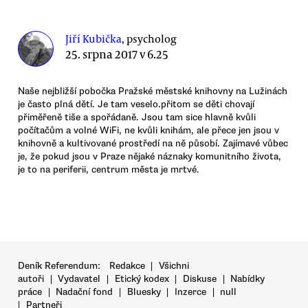
Jiří Kubička
, psycholog
25. srpna 2017 v 6.25
Naše nejbližší pobočka Pražské městské knihovny na Lužinách
je často plná dětí. Je tam veselo.přitom se děti chovají
přiměřeně tiše a spořádaně. Jsou tam sice hlavně kvůli
počítačům a volné WiFi, ne kvůli knihám, ale přece jen jsou v
knihovně a kultivované prostředí na ně působí. Zajímavé vůbec
je, že pokud jsou v Praze nějaké náznaky komunitního života,
je to na periferii, centrum města je mrtvé.
Deník Referendum:
Redakce
|
Všichni
autoři
|
Vydavatel
|
Etický kodex
|
Diskuse
|
Nabídky
práce
|
Nadační fond
|
Bluesky
|
Inzerce
|
null
|
Partneři