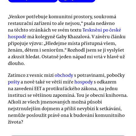
„Venkov potřebuje komunitní prostory, soukromá
restaurační zařízení to ale nejsou,“ psala nedávno
na těchto stránkách ve svém textu
Tesknění po české
hospodě
má kolegyně Gaby Khazalová. V závěru článku
připojuje výzvu: „Hledejme místa přístupná všem,
ženám, dětem i seniorům.“ Rozhodl jsem se ji vyslyšet
a zkusit hledat. Ostatně jeden nápad mi vrtá v hlavě už
dlouho.
Zatímco z vesnic mizí
obchody
s potravinami, pobočky
pošty
a nově také ve větší míře
hospody
s odkazem
na zavedení EET a protikuřáckého zákona, na jednu
instituci se většinou zapomíná. Tou je obecní knihovna.
Ačkoli ze všech jmenovaných možná působí
nejstrnulejším dojmem a příliš nevybízí k setkávání,
nemůže posloužit právě ona k budování komunitního
života?