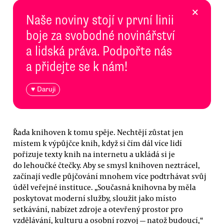
×
Naše noviny stojí v první linii
boje za svobodné novinářství
a lidská práva. Podpořte nás
a přidejte se k nám!
♥ Daruji
Řada knihoven k tomu spěje. Nechtějí zůstat jen
místem k výpůjčce knih, když si čím dál více lidí
pořizuje texty knih na internetu a ukládá si je
do lehoučké čtečky. Aby se smysl knihoven neztrácel,
začínají vedle půjčování mnohem více podtrhávat svůj
úděl veřejné instituce. „Současná knihovna by měla
poskytovat moderní služby, sloužit jako místo
setkávání, nabízet zdroje a otevřený prostor pro
vzdělávání, kulturu a osobní rozvoj — natož budoucí,“