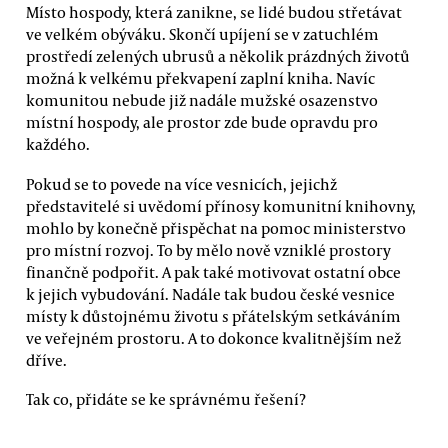
Místo hospody, která zanikne, se lidé budou střetávat
ve velkém obýváku. Skončí upíjení se v zatuchlém
prostředí zelených ubrusů a několik prázdných životů
možná k velkému překvapení zaplní kniha. Navíc
komunitou nebude již nadále mužské osazenstvo
místní hospody, ale prostor zde bude opravdu pro
každého.
Pokud se to povede na více vesnicích, jejichž
představitelé si uvědomí přínosy komunitní knihovny,
mohlo by konečně přispěchat na pomoc ministerstvo
pro místní rozvoj. To by mělo nově vzniklé prostory
finančně podpořit. A pak také motivovat ostatní obce
k jejich vybudování. Nadále tak budou české vesnice
místy k důstojnému životu s přátelským setkáváním
ve veřejném prostoru. A to dokonce kvalitnějším než
dříve.
Tak co, přidáte se ke správnému řešení?