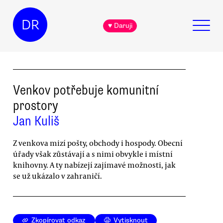
DR
♥ Daruji
Venkov potřebuje komunitní
prostory
Jan Kuliš
Z venkova mizí pošty, obchody i hospody. Obecní
úřady však zůstávají a s nimi obvykle i místní
knihovny. A ty nabízejí zajímavé možnosti, jak
se už ukázalo v zahraničí.
Zkopírovat odkaz
Vytisknout