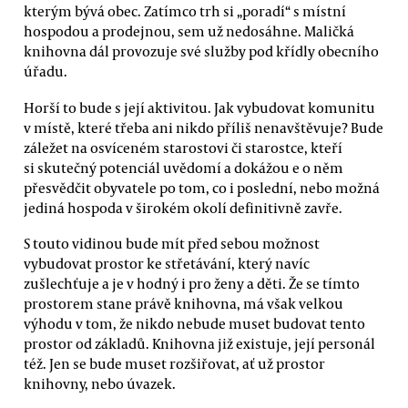
kterým bývá obec. Zatímco trh si „poradí“ s místní
hospodou a prodejnou, sem už nedosáhne. Maličká
knihovna dál provozuje své služby pod křídly obecního
úřadu.
Horší to bude s její aktivitou. Jak vybudovat komunitu
v místě, které třeba ani nikdo příliš nenavštěvuje? Bude
záležet na osvíceném starostovi či starostce, kteří
si skutečný potenciál uvědomí a dokážou e o něm
přesvědčit obyvatele po tom, co i poslední, nebo možná
jediná hospoda v širokém okolí definitivně zavře.
S touto vidinou bude mít před sebou možnost
vybudovat prostor ke střetávání, který navíc
zušlechťuje a je v hodný i pro ženy a děti. Že se tímto
prostorem stane právě knihovna, má však velkou
výhodu v tom, že nikdo nebude muset budovat tento
prostor od základů. Knihovna již existuje, její personál
též. Jen se bude muset rozšiřovat, ať už prostor
knihovny, nebo úvazek.