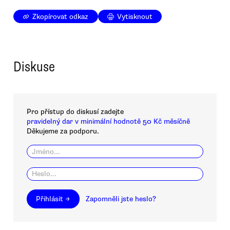
Zkopírovat odkaz
Vytisknout
Diskuse
Pro přístup do diskusí zadejte
pravidelný dar v minimální hodnotě 50 Kč měsíčně
Děkujeme za podporu.
Přihlásit →
Zapomněli jste heslo?