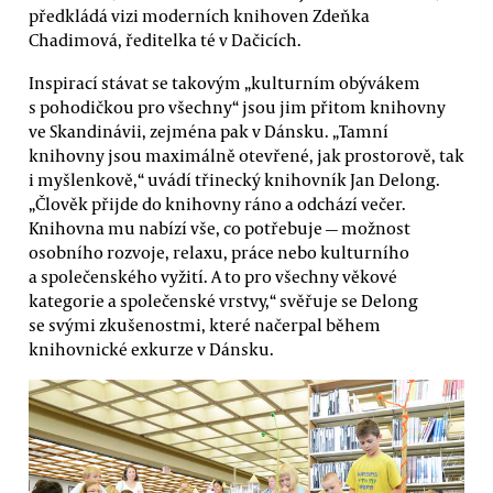
předkládá vizi moderních knihoven Zdeňka
Chadimová, ředitelka té v Dačicích.
Inspirací stávat se takovým „kulturním obývákem
s pohodičkou pro všechny“ jsou jim přitom knihovny
ve Skandinávii, zejména pak v Dánsku. „Tamní
knihovny jsou maximálně otevřené, jak prostorově, tak
i myšlenkově,“ uvádí třinecký knihovník Jan Delong.
„Člověk přijde do knihovny ráno a odchází večer.
Knihovna mu nabízí vše, co potřebuje — možnost
osobního rozvoje, relaxu, práce nebo kulturního
a společenského vyžití. A to pro všechny věkové
kategorie a společenské vrstvy,“ svěřuje se Delong
se svými zkušenostmi, které načerpal během
knihovnické exkurze v Dánsku.