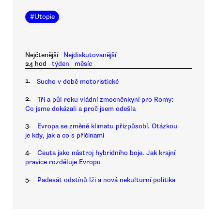
#
Utopie
Nejčtenější
Nejdiskutovanější
24 hod
týden
měsíc
1.
Sucho v době motoristické
2.
Tři a půl roku vládní zmocněnkyní pro Romy:
Co jsme dokázali a proč jsem odešla
3.
Evropa se změně klimatu přizpůsobí. Otázkou
je kdy, jak a co s příčinami
4.
Ceuta jako nástroj hybridního boje. Jak krajní
pravice rozděluje Evropu
5.
Padesát odstínů lži a nová nekulturní politika